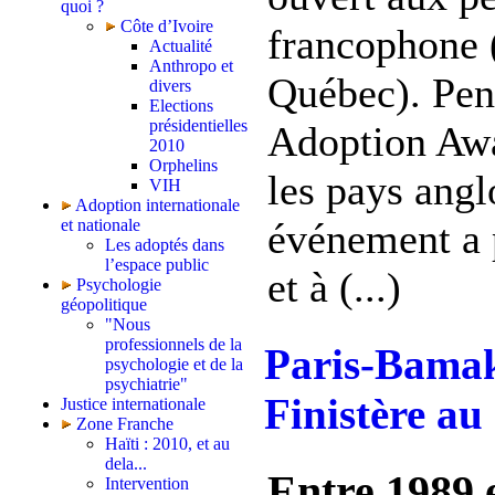
quoi ?
Côte d’Ivoire
francophone 
Actualité
Anthropo et
Québec). Pen
divers
Elections
présidentielles
Adoption Awa
2010
Orphelins
les pays angl
VIH
Adoption internationale
et nationale
événement a 
Les adoptés dans
l’espace public
et à (...)
Psychologie
géopolitique
"Nous
professionnels de la
Paris-Bamako
psychologie et de la
psychiatrie"
Finistère au
Justice internationale
Zone Franche
Haïti : 2010, et au
dela...
Entre 1989 e
Intervention