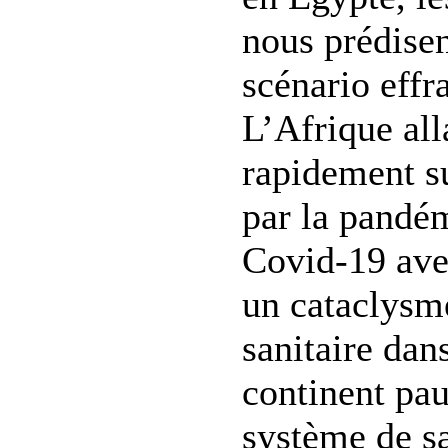
nous prédise
scénario effr
L’Afrique alla
rapidement 
par la pandé
Covid-19 avec
un cataclysm
sanitaire dan
continent pa
système de s