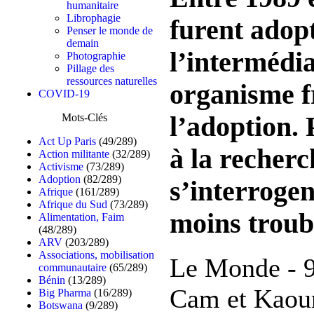
humanitaire
Librophagie
furent adop
Penser le monde de
demain
l’intermédia
Photographie
Pillage des
ressources naturelles
organisme f
COVID-19
l’adoption. 
Mots-Clés
Act Up Paris
(49/289)
à la recherc
Action militante
(32/289)
Activisme
(73/289)
Adoption
(82/289)
s’interrogen
Afrique
(161/289)
Afrique du Sud
(73/289)
moins troubl
Alimentation, Faim
(48/289)
ARV
(203/289)
Associations, mobilisation
Le Monde - 9
communautaire
(65/289)
Bénin
(13/289)
Cam et Kaour
Big Pharma
(16/289)
Botswana
(9/289)