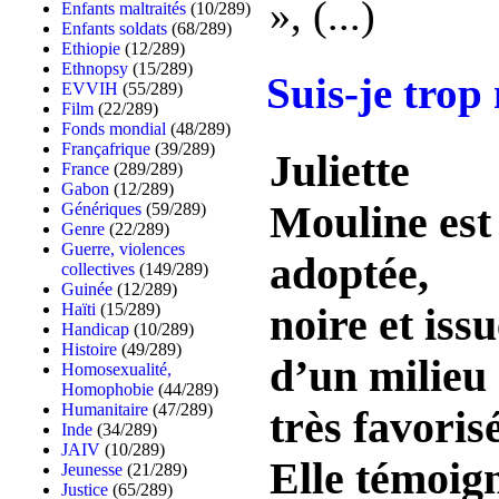
», (...)
Enfants maltraités
(10/289)
Enfants soldats
(68/289)
Ethiopie
(12/289)
Ethnopsy
(15/289)
Suis-je trop
EVVIH
(55/289)
Film
(22/289)
Fonds mondial
(48/289)
Françafrique
(39/289)
Juliette
France
(289/289)
Gabon
(12/289)
Mouline est
Génériques
(59/289)
Genre
(22/289)
Guerre, violences
adoptée,
collectives
(149/289)
Guinée
(12/289)
Haïti
(15/289)
noire et iss
Handicap
(10/289)
Histoire
(49/289)
d’un milieu
Homosexualité,
Homophobie
(44/289)
Humanitaire
(47/289)
très favorisé
Inde
(34/289)
JAIV
(10/289)
Elle témoig
Jeunesse
(21/289)
Justice
(65/289)