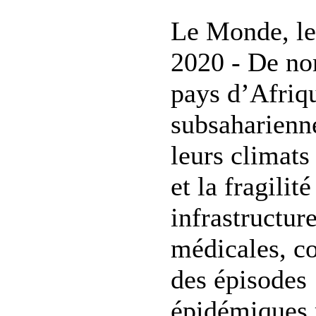
Le Monde, le
2020 - De n
pays d’Afriq
subsaharienne
leurs climats
et la fragilit
infrastructur
médicales, c
des épisodes
épidémiques r