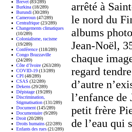
Brevet
(83/289)
arrêté à Sai
Burkina
(18/289)
Burundi
(30/289)
le nord du Fi
Cameroun
(47/289)
Centrafrique
(23/289)
Changements climatiques
albums photo,
(10/289)
Colonialisme, racisme
Jean-Noël, 35
(19/289)
Conférence
(118/289)
Congo Brazzaville
chaque image,
(24/289)
Côte d’Ivoire
(263/289)
regard tendre
COVID-19
(13/289)
CPI
(48/289)
d’autre n’exi
CSAS
(32/289)
Dekens
(29/289)
Dépistage
(19/289)
l’enfance de 
Discrimination,
Stigmatisation
(131/289)
petit frère P
Document
(145/289)
Documentaire
(9/289)
Droit
(20/289)
de l’eau qui
Droits humains
(22/289)
Enfants des rues
(21/289)