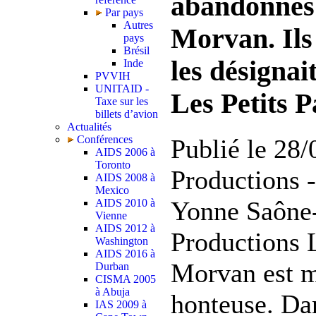
abandonnés 
Par pays
Autres
Morvan. Ils
pays
Brésil
les désignait
Inde
PVVIH
UNITAID -
Les Petits P
Taxe sur les
billets d’avion
Actualités
Conférences
Publié le 2
AIDS 2006 à
Toronto
Productions 
AIDS 2008 à
Mexico
Yonne Saône
AIDS 2010 à
Vienne
AIDS 2012 à
Productions L
Washington
AIDS 2016 à
Morvan est m
Durban
CISMA 2005
à Abuja
honteuse. Da
IAS 2009 à