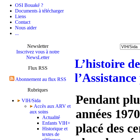
OSI Bouaké ?
Documents à télécharger
Liens
Contact
Nous aider
...
Newsletter
Inscrivez vous à notre
NewsLetter
L’histoire de
Flux RSS
l’Assistance
Abonnement au flux RSS
Rubriques
Pendant plu
VIH/Sida
Accès aux ARV et
années 1970
aux soins
Actualité
Enfants VIH+
placé des ce
Historique et
textes de
référence