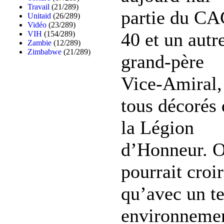
Travail
(21/289)
partie du CA
Unitaid
(26/289)
Vidéo
(23/289)
40 et un autr
VIH
(154/289)
Zambie
(12/289)
Zimbabwe
(21/289)
grand-père
Vice-Amiral,
tous décorés 
la Légion
d’Honneur. 
pourrait croi
qu’avec un te
environnemen