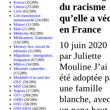
Kenya
(35/289)
du racisme
Liberia
(25/289)
Livre
(62/289)
qu’elle a vé
Lois transmission
intentionnelle
(24/289)
Malawi
(11/289)
en France
Mali
(21/289)
Médecine
(62/289)
Médicament, Traitements
10 juin 2020 
(142/289)
Memory box, travail de
mémoire
(11/289)
par Juliette
Migrations - immigration,
émigration
(67/289)
Mouline J’ai
Milices
(34/289)
Minorités culturelles
(15/289)
été adoptée p
Modalités d’accueil des
OEV
(58/289)
une famille
MSF
(54/289)
Nigeria
(27/289)
OEV
(269/289)
blanche, ave
OMD
(26/289)
ONU
(58/289)
un papa haut
ONUSIDA
(44/289)