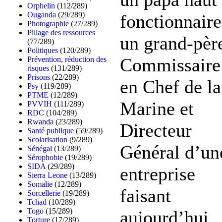
Orphelin
(112/289)
Ouganda
(29/289)
fonctionnaire
Photographie
(27/289)
Pillage des ressources
un grand-pèr
(77/289)
Politiques
(120/289)
Commissaire
Prévention, réduction des
risques
(131/289)
Prisons
(22/289)
en Chef de la
Psy
(119/289)
PTME
(12/289)
Marine et
PVVIH
(111/289)
RDC
(104/289)
Rwanda
(23/289)
Directeur
Santé publique
(59/289)
Scolarisation
(9/289)
Général d’un
Sénégal
(13/289)
Sérophobie
(19/289)
SIDA
(29/289)
entreprise
Sierra Leone
(13/289)
Somalie
(12/289)
faisant
Sorcellerie
(19/289)
Tchad
(10/289)
Togo
(15/289)
aujourd’hui
Torture
(17/289)