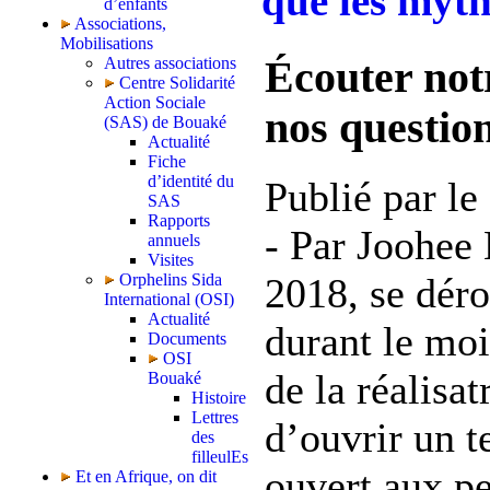
que les mythe
d’enfants
Associations,
Mobilisations
Écouter not
Autres associations
Centre Solidarité
Action Sociale
nos questio
(SAS) de Bouaké
Actualité
Fiche
d’identité du
Publié par le
SAS
Rapports
- Par Joohee
annuels
Visites
Orphelins Sida
2018, se déro
International (OSI)
Actualité
durant le moi
Documents
OSI
de la réalisa
Bouaké
Histoire
Lettres
d’ouvrir un 
des
filleulEs
ouvert aux p
Et en Afrique, on dit