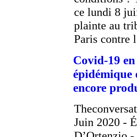
ce lundi 8 ju
plainte au tr
Paris contre l
Covid-19 en 
épidémique q
encore produ
Theconversat
Juin 2020 - É
D’Ortenzio -