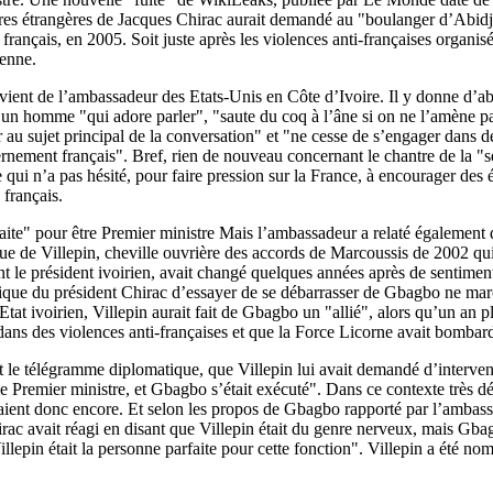
ires étrangères de Jacques Chirac aurait demandé au "boulanger d’Abidj
 français, en 2005. Soit juste après les violences anti-françaises organi
ienne.
ient de l’ambassadeur des Etats-Unis en Côte d’Ivoire. Il y donne d’a
un homme "qui adore parler", "saute du coq à l’âne si on ne l’amène pa
r au sujet principal de la conversation" et "ne cesse de s’engager dans 
rnement français". Bref, rien de nouveau concernant le chantre de la "
i n’a pas hésité, pour faire pression sur la France, à encourager des 
s français.
faite" pour être Premier ministre Mais l’ambassadeur a relaté égalemen
e de Villepin, cheville ouvrière des accords de Marcoussis de 2002 qui 
ant le président ivoirien, avait changé quelques années après de sentiment
itique du président Chirac d’essayer de se débarrasser de Gbagbo ne mar
’Etat ivoirien, Villepin aurait fait de Gbagbo un "allié", alors qu’un an p
 dans des violences anti-françaises et que la Force Licorne avait bombard
 le télégramme diplomatique, que Villepin lui avait demandé d’interven
 Premier ministre, et Gbagbo s’était exécuté". Dans ce contexte très dél
laient donc encore. Et selon les propos de Gbagbo rapporté par l’ambass
irac avait réagi en disant que Villepin était du genre nerveux, mais Gba
llepin était la personne parfaite pour cette fonction". Villepin a été n