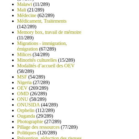
Malawi
(11/289)
Mali
(21/289)
Médecine
(62/289)
Médicament, Traitements
(142/289)
Memory box, travail de mémoire
(11/289)
Migrations - immigration,
émigration
(67/289)
Milices
(34/289)
Minorités culturelles
(15/289)
Modalités d’accueil des OEV
(58/289)
MSF
(54/289)
Nigeria
(27/289)
OEV
(269/289)
OMD
(26/289)
ONU
(58/289)
ONUSIDA
(44/289)
Orphelin
(112/289)
Ouganda
(29/289)
Photographie
(27/289)
Pillage des ressources
(77/289)
Politiques
(120/289)
Prévention, réduction des risques