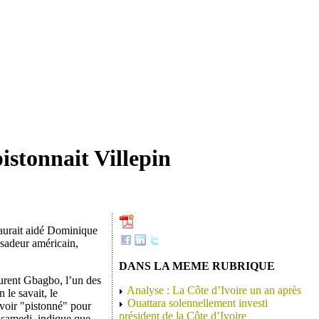
stonnait Villepin
aurait aidé Dominique
ssadeur américain,
DANS LA MEME RUBRIQUE
urent Gbagbo, l’un des
Analyse : La Côte d’Ivoire un an après
 le savait, le
Ouattara solennellement investi
avoir "pistonné" pour
président de la Côte d’Ivoire
 samedi, indique que