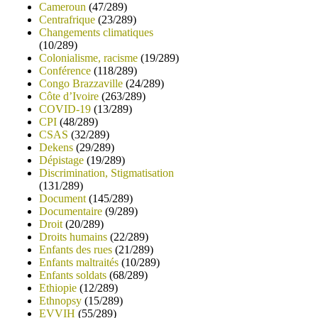
Cameroun
(47/289)
Centrafrique
(23/289)
Changements climatiques
(10/289)
Colonialisme, racisme
(19/289)
Conférence
(118/289)
Congo Brazzaville
(24/289)
Côte d’Ivoire
(263/289)
COVID-19
(13/289)
CPI
(48/289)
CSAS
(32/289)
Dekens
(29/289)
Dépistage
(19/289)
Discrimination, Stigmatisation
(131/289)
Document
(145/289)
Documentaire
(9/289)
Droit
(20/289)
Droits humains
(22/289)
Enfants des rues
(21/289)
Enfants maltraités
(10/289)
Enfants soldats
(68/289)
Ethiopie
(12/289)
Ethnopsy
(15/289)
EVVIH
(55/289)