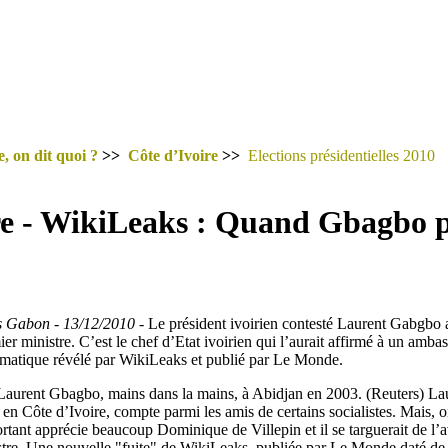
, on dit quoi ?
>>
Côte d’Ivoire
>>
Elections présidentielles 2010
re - WikiLeaks : Quand Gbagbo pi
us Gabon - 13/12/2010 -
Le président ivoirien contesté Laurent Gabgbo 
er ministre. C’est le chef d’Etat ivoirien qui l’aurait affirmé à un amba
matique révélé par WikiLeaks et publié par Le Monde.
Laurent Gbagbo, mains dans la mains, à Abidjan en 2003. (Reuters) La
n Côte d’Ivoire, compte parmi les amis de certains socialistes. Mais, on
ortant apprécie beaucoup Dominique de Villepin et il se targuerait de l’
stre. Une nouvelle "fuite" de WikiLeaks, publiée par Le Monde daté de