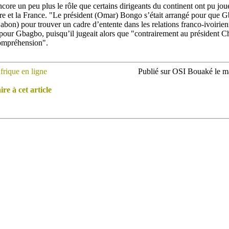
ncore un peu plus le rôle que certains dirigeants du continent ont pu jo
oire et la France. "Le président (Omar) Bongo s’était arrangé pour que G
Gabon) pour trouver un cadre d’entente dans les relations franco-ivoirie
pour Gbagbo, puisqu’il jugeait alors que "contrairement au président Ch
compréhension".
frique en ligne
Publié sur OSI Bouaké le 
e à cet article