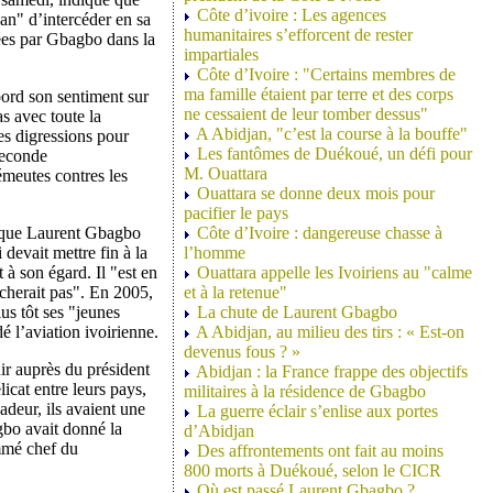
Côte d’ivoire : Les agences
an" d’intercéder en sa
humanitaires s’efforcent de rester
sées par Gbagbo dans la
impartiales
Côte d’Ivoire : "Certains membres de
ma famille étaient par terre et des corps
bord son sentiment sur
ne cessaient de leur tomber dessus"
s avec toute la
A Abidjan, "c’est la course à la bouffe"
des digressions pour
Les fantômes de Duékoué, un défi pour
seconde
M. Ouattara
émeutes contres les
Ouattara se donne deux mois pour
pacifier le pays
t que Laurent Gbagbo
Côte d’Ivoire : dangereuse chasse à
devait mettre fin à la
l’homme
 à son égard. Il "est en
Ouattara appelle les Ivoiriens au "calme
cherait pas". En 2005,
et à la retenue"
lus tôt ses "jeunes
La chute de Laurent Gbagbo
é l’aviation ivoirienne.
A Abidjan, au milieu des tirs : « Est-on
devenus fous ? »
ir auprès du président
Abidjan : la France frappe des objectifs
icat entre leurs pays,
militaires à la résidence de Gbagbo
adeur, ils avaient une
La guerre éclair s’enlise aux portes
gbo avait donné la
d’Abidjan
ommé chef du
Des affrontements ont fait au moins
800 morts à Duékoué, selon le CICR
Où est passé Laurent Gbagbo ?