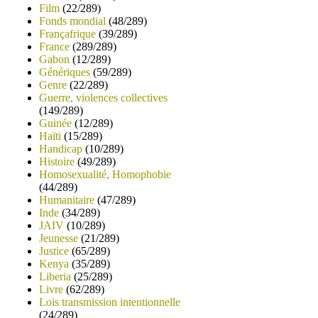
Film
(22/289)
Fonds mondial
(48/289)
Françafrique
(39/289)
France
(289/289)
Gabon
(12/289)
Génériques
(59/289)
Genre
(22/289)
Guerre, violences collectives
(149/289)
Guinée
(12/289)
Haïti
(15/289)
Handicap
(10/289)
Histoire
(49/289)
Homosexualité, Homophobie
(44/289)
Humanitaire
(47/289)
Inde
(34/289)
JAIV
(10/289)
Jeunesse
(21/289)
Justice
(65/289)
Kenya
(35/289)
Liberia
(25/289)
Livre
(62/289)
Lois transmission intentionnelle
(24/289)