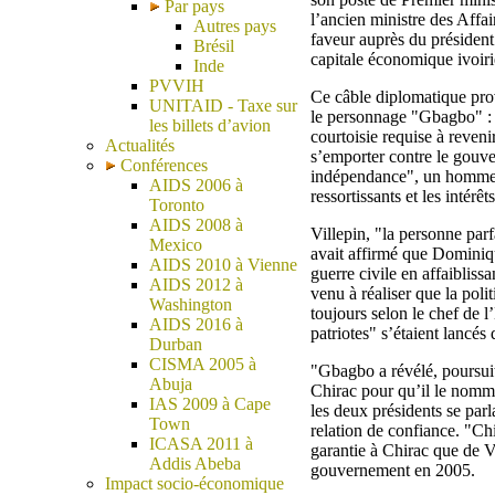
Par pays
l’ancien ministre des Affa
Autres pays
faveur auprès du président
Brésil
capitale économique ivoir
Inde
PVVIH
Ce câble diplomatique prov
UNITAID - Taxe sur
le personnage "Gbagbo" : 
les billets d’avion
courtoisie requise à reveni
Actualités
s’emporter contre le gouve
Conférences
indépendance", un homme qu
AIDS 2006 à
ressortissants et les intérêt
Toronto
AIDS 2008 à
Villepin, "la personne par
Mexico
avait affirmé que Dominiqu
AIDS 2010 à Vienne
guerre civile en affaibliss
AIDS 2012 à
venu à réaliser que la pol
Washington
toujours selon le chef de l
AIDS 2016 à
patriotes" s’étaient lancés
Durban
CISMA 2005 à
"Gbagbo a révélé, poursuit
Abuja
Chirac pour qu’il le nomme
IAS 2009 à Cape
les deux présidents se par
Town
relation de confiance. "Ch
ICASA 2011 à
garantie à Chirac que de Vi
Addis Abeba
gouvernement en 2005.
Impact socio-économique