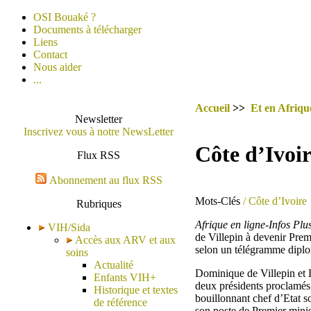
OSI Bouaké ?
Documents à télécharger
Liens
Contact
Nous aider
...
Accueil
>>
Et en Afrique
Newsletter
Inscrivez vous à notre NewsLetter
Côte d’Ivoi
Flux RSS
Abonnement au flux RSS
Mots-Clés
/ Côte d’Ivoire
Rubriques
Afrique en ligne-Infos Pl
VIH/Sida
de Villepin à devenir Premi
Accès aux ARV et aux
selon un télégramme diplo
soins
Actualité
Dominique de Villepin et 
Enfants VIH+
deux présidents proclamés e
Historique et textes
bouillonnant chef d’Etat s
de référence
son poste de Premier mini