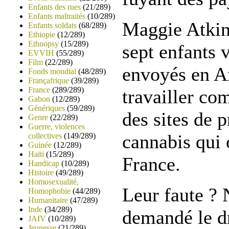
Enfants des rues
(21/289)
Enfants maltraités
(10/289)
Maggie Atkins
Enfants soldats
(68/289)
Ethiopie
(12/289)
Ethnopsy
(15/289)
sept enfants 
EVVIH
(55/289)
Film
(22/289)
envoyés en A
Fonds mondial
(48/289)
Françafrique
(39/289)
France
(289/289)
travailler co
Gabon
(12/289)
Génériques
(59/289)
des sites de 
Genre
(22/289)
Guerre, violences
cannabis qui 
collectives
(149/289)
Guinée
(12/289)
Haïti
(15/289)
France.
Handicap
(10/289)
Histoire
(49/289)
Homosexualité,
Leur faute ? 
Homophobie
(44/289)
Humanitaire
(47/289)
Inde
(34/289)
demandé le dr
JAIV
(10/289)
Jeunesse
(21/289)