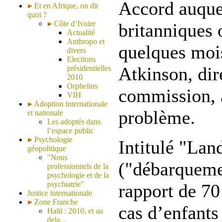
Accord auquel
Et en Afrique, on dit
quoi ?
Côte d’Ivoire
britanniques o
Actualité
Anthropo et
quelques moi
divers
Elections
Atkinson, dir
présidentielles
2010
Orphelins
commission, 
VIH
Adoption internationale
problème.
et nationale
Les adoptés dans
l’espace public
Psychologie
Intitulé "Lan
géopolitique
"Nous
("débarqueme
professionnels de la
psychologie et de la
psychiatrie"
rapport de 70
Justice internationale
Zone Franche
cas d’enfants
Haïti : 2010, et au
dela...