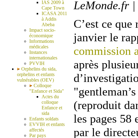
LeMonde.fr | 
IAS 2009 à
Cape Town
ICASA 2011
à Addis
C’est ce que 
Abeba
Impact socio-
janvier le ra
économique
Informations
médicales
commission a
Instances
internationales
après plusieu
PVVIH
Orphelins du sida,
d’investigati
orphelins et enfants
vulnérables (OEV)
Colloque
"gentleman’s
"Enfance et Sida"
Actes du
(reproduit da
colloque
Enfance et
sida
les pages 58 
Enfants soldats
EVVIH et enfants
par le directe
affectés
Par pays