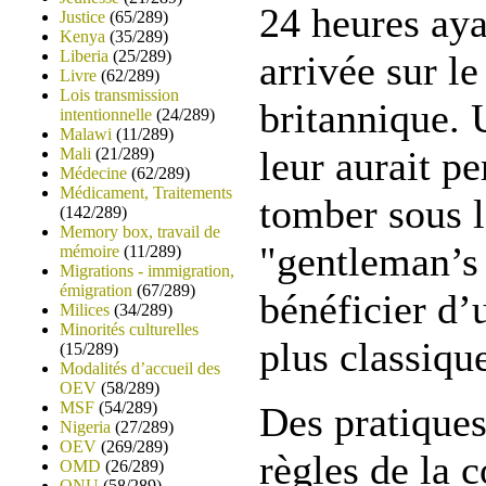
24 heures aya
Justice
(65/289)
Kenya
(35/289)
Liberia
(25/289)
arrivée sur le 
Livre
(62/289)
Lois transmission
britannique.
intentionnelle
(24/289)
Malawi
(11/289)
leur aurait p
Mali
(21/289)
Médecine
(62/289)
Médicament, Traitements
tomber sous 
(142/289)
Memory box, travail de
"gentleman’s
mémoire
(11/289)
Migrations - immigration,
émigration
(67/289)
bénéficier d’
Milices
(34/289)
Minorités culturelles
plus classiqu
(15/289)
Modalités d’accueil des
OEV
(58/289)
MSF
(54/289)
Des pratiques
Nigeria
(27/289)
OEV
(269/289)
règles de la 
OMD
(26/289)
ONU
(58/289)