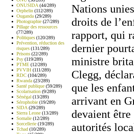
Nations unies
ONUSIDA
(44/289)
Orphelin
(112/289)
Ouganda
(29/289)
droits de l’en
Photographie
(27/289)
Pillage des ressources
rapport, qui 
(77/289)
Politiques
(120/289)
Prévention, réduction des
dernier pourt
risques
(131/289)
Prisons
(22/289)
ministre brit
Psy
(119/289)
PTME
(12/289)
PVVIH
(111/289)
Clegg, déclar
RDC
(104/289)
Rwanda
(23/289)
que les enfa
Santé publique
(59/289)
Scolarisation
(9/289)
Sénégal
(13/289)
arrivant en 
Sérophobie
(19/289)
SIDA
(29/289)
devaient être
Sierra Leone
(13/289)
Somalie
(12/289)
autorités loca
Sorcellerie
(19/289)
Tchad
(10/289)