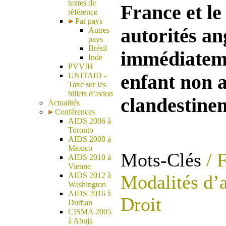
textes de
France et l
référence
Par pays
autorités an
Autres
pays
Brésil
immédiatemen
Inde
PVVIH
enfant non 
UNITAID -
Taxe sur les
billets d’avion
clandestinem
Actualités
Conférences
AIDS 2006 à
Toronto
AIDS 2008 à
Mexico
Mots-Clés
/ 
AIDS 2010 à
Vienne
AIDS 2012 à
Modalités d’
Washington
AIDS 2016 à
Droit
Durban
CISMA 2005
à Abuja