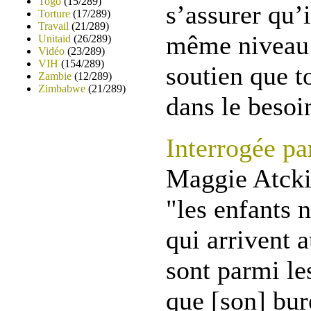
Togo
(15/289)
s’assurer qu’i
Torture
(17/289)
Travail
(21/289)
même niveau 
Unitaid
(26/289)
Vidéo
(23/289)
VIH
(154/289)
soutien que t
Zambie
(12/289)
Zimbabwe
(21/289)
dans le besoi
Interrogée pa
Maggie Atcki
"les enfants
qui arrivent
sont parmi le
que [son] bur