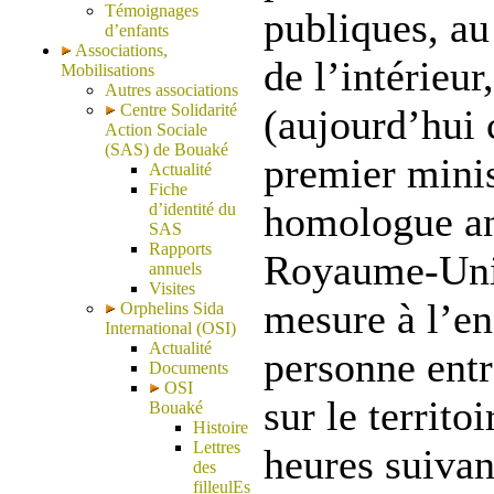
Témoignages
publiques, au
d’enfants
Associations,
de l’intérieu
Mobilisations
Autres associations
Centre Solidarité
(aujourd’hui 
Action Sociale
(SAS) de Bouaké
premier minis
Actualité
Fiche
homologue ang
d’identité du
SAS
Rapports
Royaume-Uni 
annuels
Visites
mesure à l’en
Orphelins Sida
International (OSI)
Actualité
personne ent
Documents
OSI
sur le territo
Bouaké
Histoire
Lettres
heures suivan
des
filleulEs