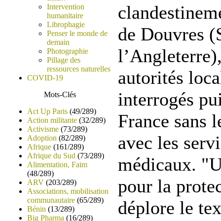
clandestineme
Intervention
humanitaire
Librophagie
de Douvres (
Penser le monde de
demain
l’Angleterre),
Photographie
Pillage des
ressources naturelles
autorités loca
COVID-19
interrogés pu
Mots-Clés
Act Up Paris
(49/289)
France sans l
Action militante
(32/289)
Activisme
(73/289)
avec les serv
Adoption
(82/289)
Afrique
(161/289)
Afrique du Sud
(73/289)
médicaux. "U
Alimentation, Faim
(48/289)
pour la prote
ARV
(203/289)
Associations, mobilisation
communautaire
(65/289)
déplore le tex
Bénin
(13/289)
Big Pharma
(16/289)