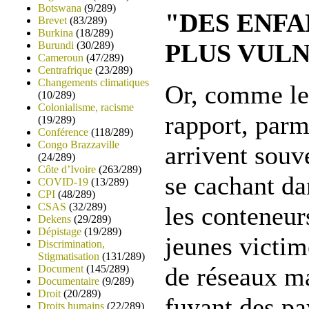
Botswana
(9/289)
"DES ENFA
Brevet
(83/289)
Burkina
(18/289)
PLUS VUL
Burundi
(30/289)
Cameroun
(47/289)
Centrafrique
(23/289)
Changements climatiques
Or, comme le
(10/289)
Colonialisme, racisme
rapport, parm
(19/289)
Conférence
(118/289)
Congo Brazzaville
arrivent souv
(24/289)
Côte d’Ivoire
(263/289)
se cachant da
COVID-19
(13/289)
CPI
(48/289)
CSAS
(32/289)
les conteneur
Dekens
(29/289)
Dépistage
(19/289)
jeunes victim
Discrimination,
Stigmatisation
(131/289)
de réseaux ma
Document
(145/289)
Documentaire
(9/289)
Droit
(20/289)
fuyant des pa
Droits humains
(22/289)