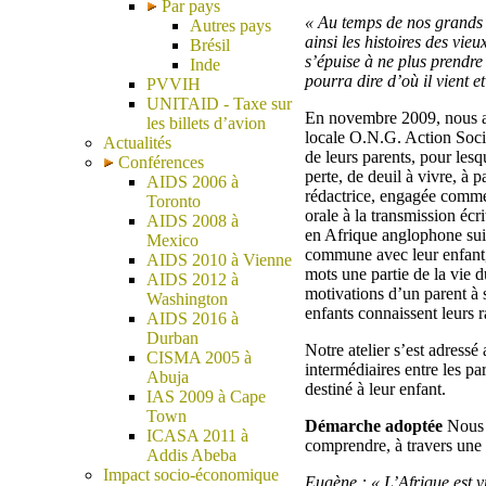
Par pays
« Au temps de nos grands p
Autres pays
ainsi les histoires des vie
Brésil
s’épuise à ne plus prendre
Inde
pourra dire d’où il vient e
PVVIH
UNITAID - Taxe sur
En novembre 2009, nous avo
les billets d’avion
locale O.N.G. Action Socia
Actualités
de leurs parents, pour lesq
Conférences
perte, de deuil à vivre, à 
AIDS 2006 à
rédactrice, engagée comme 
Toronto
orale à la transmission éc
AIDS 2008 à
en Afrique anglophone suit
Mexico
commune avec leur enfant, 
AIDS 2010 à Vienne
mots une partie de la vie du
AIDS 2012 à
motivations d’un parent à 
Washington
enfants connaissent leurs r
AIDS 2016 à
Durban
Notre atelier s’est adressé
CISMA 2005 à
intermédiaires entre les par
Abuja
destiné à leur enfant.
IAS 2009 à Cape
Town
Démarche adoptée
Nous a
ICASA 2011 à
comprendre, à travers une e
Addis Abeba
Impact socio-économique
Eugène : « L’Afrique est v