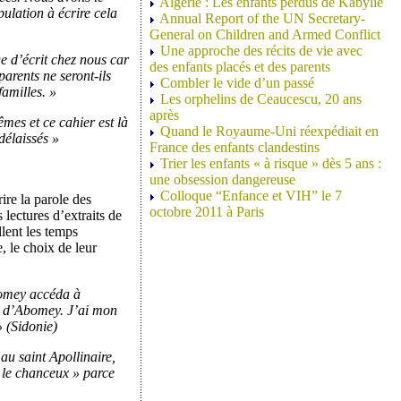
Algérie : Les enfants perdus de Kabylie
pulation à écrire cela
Annual Report of the UN Secretary-
General on Children and Armed Conflict
Une approche des récits de vie avec
 d’écrit chez nous car
des enfants placés et des parents
arents ne seront-ils
Combler le vide d’un passé
familles. »
Les orphelins de Ceaucescu, 20 ans
après
êmes et ce cahier est là
Quand le Royaume-Uni réexpédiait en
délaissés »
France des enfants clandestins
Trier les enfants « à risque » dès 5 ans :
une obsession dangereuse
Colloque “Enfance et VIH” le 7
ire la parole des
octobre 2011 à Paris
 lectures d’extraits de
llent les temps
e, le choix de leur
homey accéda à
n d’Abomey. J’ai mon
» (Sidonie)
au saint Apollinaire,
« le chanceux » parce