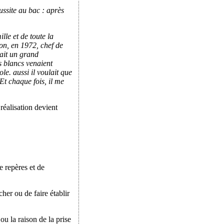
ssite au bac : après
lle et de toute la
on, en 1972, chef de
tait un grand
s blancs venaient
ole. aussi il voulait que
 Et chaque fois, il me
réalisation devient
e repères et de
her ou de faire établir
 ou la raison de la prise