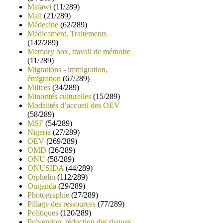
Malawi
(11/289)
Mali
(21/289)
Médecine
(62/289)
Médicament, Traitements
(142/289)
Memory box, travail de mémoire
(11/289)
Migrations - immigration,
émigration
(67/289)
Milices
(34/289)
Minorités culturelles
(15/289)
Modalités d’accueil des OEV
(58/289)
MSF
(54/289)
Nigeria
(27/289)
OEV
(269/289)
OMD
(26/289)
ONU
(58/289)
ONUSIDA
(44/289)
Orphelin
(112/289)
Ouganda
(29/289)
Photographie
(27/289)
Pillage des ressources
(77/289)
Politiques
(120/289)
Prévention, réduction des risques