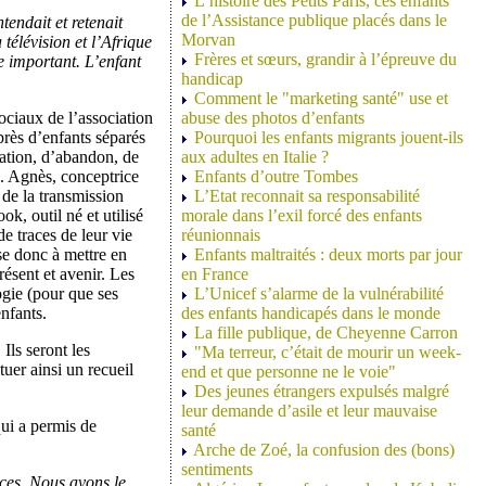
L’histoire des Petits Paris, ces enfants
de l’Assistance publique placés dans le
tendait et retenait
Morvan
 télévision et l’Afrique
Frères et sœurs, grandir à l’épreuve du
e important. L’enfant
handicap
Comment le "marketing santé" use et
ociaux de l’association
abuse des photos d’enfants
rès d’enfants séparés
Pourquoi les enfants migrants jouent-ils
ration, d’abandon, de
aux adultes en Italie ?
ue. Agnès, conceptrice
Enfants d’outre Tombes
de la transmission
L’Etat reconnait sa responsabilité
k, outil né et utilisé
morale dans l’exil forcé des enfants
de traces de leur vie
réunionnais
se donc à mettre en
Enfants maltraités : deux morts par jour
résent et avenir. Les
en France
ogie (pour que ses
L’Unicef s’alarme de la vulnérabilité
nfants.
des enfants handicapés dans le monde
La fille publique, de Cheyenne Carron
. Ils seront les
"Ma terreur, c’était de mourir un week-
tuer ainsi un recueil
end et que personne ne le voie"
Des jeunes étrangers expulsés malgré
leur demande d’asile et leur mauvaise
ui a permis de
santé
Arche de Zoé, la confusion des (bons)
sentiments
nces. Nous avons le