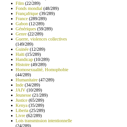
Film
(22/289)
Fonds mondial
(48/289)
Françafrique
(39/289)
France
(289/289)
Gabon
(12/289)
Génériques
(59/289)
Genre
(22/289)
Guerre, violences collectives
(149/289)
Guinée
(12/289)
Haïti
(15/289)
Handicap
(10/289)
Histoire
(49/289)
Homosexualité, Homophobie
(44/289)
Humanitaire
(47/289)
Inde
(34/289)
JAIV
(10/289)
Jeunesse
(21/289)
Justice
(65/289)
Kenya
(35/289)
Liberia
(25/289)
Livre
(62/289)
Lois transmission intentionnelle
(24/289)