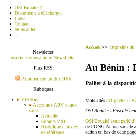
OSI Bouaké ?
Documents à télécharger
Liens
Contact
Nous aider
...
Accueil
>>
Orphelins du 
Newsletter
Inscrivez vous à notre NewsLetter
Au Bénin : 
Flux RSS
Abonnement au flux RSS
Pallier à la disparit
Rubriques
VIH/Sida
Mots-Clés
/ Orphelin
/ O
Accès aux ARV et aux
soins
OSI Bouaké - Pascale Lem
Actualité
OSI Bouaké avait parlé d’u
Enfants VIH+
de l’ONG Action sociale au
Historique et textes
action en bas de cette page
de référence