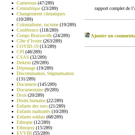
Cameroun
(47/289)
Centrafrique
(23/289)
rapport complet de l’
Changements climatiques
(10/289)
Colonialisme, racisme
(19/289)
Conférence
(118/289)
Congo Brazzaville
(24/289)
Ajouter un commentair
Côte d’Ivoire
(263/289)
COVID-19
(13/289)
CPI
(48/289)
CSAS
(32/289)
Dekens
(29/289)
Dépistage
(19/289)
Discrimination, Stigmatisation
(131/289)
Document
(145/289)
Documentaire
(9/289)
Droit
(20/289)
Droits humains
(22/289)
Enfants des rues
(21/289)
Enfants maltraités
(10/289)
Enfants soldats
(68/289)
Ethiopie
(12/289)
Ethnopsy
(15/289)
EVVIH
(55/289)