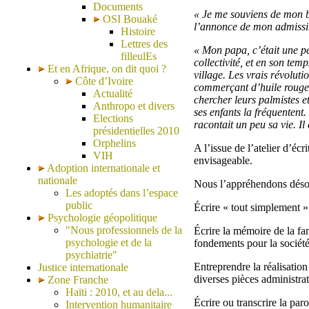
Documents
« Je me souviens de mon ba
OSI Bouaké
l’annonce de mon admissibi
Histoire
Lettres des
« Mon papa, c’était une per
filleulEs
collectivité, et en son te
Et en Afrique, on dit quoi ?
village. Les vrais révoluti
Côte d’Ivoire
commerçant d’huile rouge, 
Actualité
chercher leurs palmistes et 
Anthropo et divers
ses enfants la fréquentent.
Elections
racontait un peu sa vie. I
présidentielles 2010
Orphelins
A l’issue de l’atelier d’éc
VIH
envisageable.
Adoption internationale et
nationale
Nous l’appréhendons désor
Les adoptés dans l’espace
public
Écrire « tout simplement » 
Psychologie géopolitique
"Nous professionnels de la
Écrire la mémoire de la fam
psychologie et de la
fondements pour la société
psychiatrie"
Entreprendre la réalisation
Justice internationale
diverses pièces administrat
Zone Franche
Haïti : 2010, et au dela...
Écrire ou transcrire la paro
Intervention humanitaire