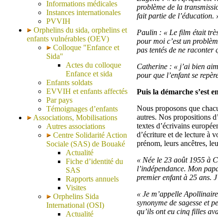
Informations médicales
problème de la transmission
Instances internationales
fait partie de l’éducation. 
PVVIH
Orphelins du sida, orphelins et
Paulin : « Le film était 
enfants vulnérables (OEV)
pour moi c’est un problème
Colloque "Enfance et
pas tentés de ne raconter q
Sida"
Actes du colloque
Catherine : « j’ai bien aim
Enfance et sida
pour que l’enfant se repère
Enfants soldats
EVVIH et enfants affectés
Puis la démarche s’est en
Par pays
Nous proposons que chacun s
Témoignages d’enfants
autres. Nos propositions d’
Associations, Mobilisations
textes d’écrivains européen
Autres associations
d’écriture et de lecture à v
Centre Solidarité Action
prénom, leurs ancêtres, leu
Sociale (SAS) de Bouaké
Actualité
« Née le 23 août 1955 à C
Fiche d’identité du
l’indépendance. Mon papa
SAS
premier enfant à 25 ans. J’
Rapports annuels
Visites
« Je m’appelle Apollinaire
Orphelins Sida
synonyme de sagesse et per
International (OSI)
qu’ils ont eu cinq filles a
Actualité