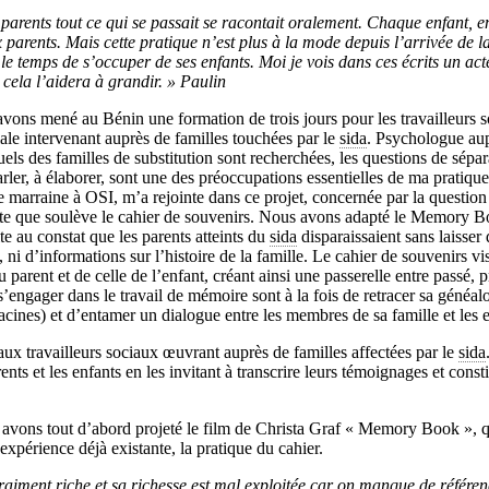
arents tout ce qui se passait se racontait oralement. Chaque enfant, en
ux parents. Mais cette pratique n’est plus à la mode depuis l’arrivée de la
 le temps de s’occuper de ses enfants. Moi je vois dans ces écrits un act
t cela l’aidera à grandir. » Paulin
ns mené au Bénin une formation de trois jours pour les travailleurs s
le intervenant auprès de familles touchées par le
sida
. Psychologue aup
uels des familles de substitution sont recherchées, les questions de sépa
parler, à élaborer, sont une des préoccupations essentielles de ma pratiq
marraine à OSI, m’a rejointe dans ce projet, concernée par la question 
rite que soulève le cahier de souvenirs. Nous avons adapté le Memory Boo
e au constat que les parents atteints du
sida
disparaissaient sans laisser 
ni d’informations sur l’histoire de la famille. Le cahier de souvenirs vi
 parent et de celle de l’enfant, créant ainsi une passerelle entre passé, p
s’engager dans le travail de mémoire sont à la fois de retracer sa généal
acines) et d’entamer un dialogue entre les membres de sa famille et les e
 aux travailleurs sociaux œuvrant auprès de familles affectées par le
sida
ents et les enfants en les invitant à transcrire leurs témoignages et consti
vons tout d’abord projeté le film de Christa Graf « Memory Book », q
xpérience déjà existante, la pratique du cahier.
raiment riche et sa richesse est mal exploitée car on manque de référe