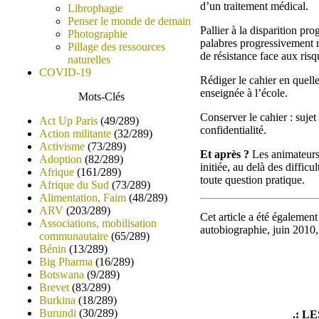
d’un traitement médical.
Librophagie
Penser le monde de demain
Pallier à la disparition pro
Photographie
palabres progressivement r
Pillage des ressources
de résistance face aux risq
naturelles
COVID-19
Rédiger le cahier en quell
enseignée à l’école.
Mots-Clés
Conserver le cahier : sujet
Act Up Paris
(49/289)
confidentialité.
Action militante
(32/289)
Activisme
(73/289)
Et après ?
Les animateurs 
Adoption
(82/289)
initiée, au delà des diffic
Afrique
(161/289)
toute question pratique.
Afrique du Sud
(73/289)
Alimentation, Faim
(48/289)
ARV
(203/289)
Cet article a été égalemen
Associations, mobilisation
autobiographie, juin 2010
communautaire
(65/289)
Bénin
(13/289)
Big Pharma
(16/289)
Botswana
(9/289)
Brevet
(83/289)
Burkina
(18/289)
Burundi
(30/289)
.: L