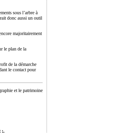
lements sous l’arbre à
ait donc aussi un outil
 encore majoritairement
r le plan de la
profit de la démarche
dant le contact pour
graphie et le patrimoine
:.