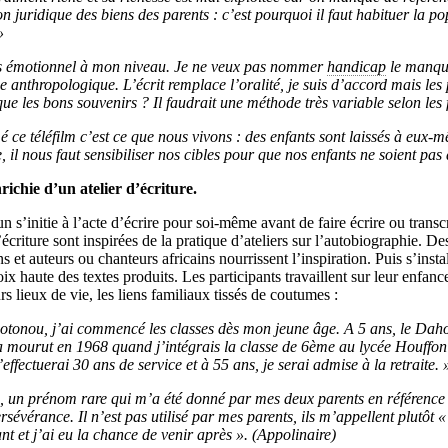
 juridique des biens des parents : c’est pourquoi il faut habituer la po
»
très émotionnel à mon niveau. Je ne veux pas nommer
handicap
le manque
 anthropologique. L’écrit remplace l’oralité, je suis d’accord mais les p
ue les bons souvenirs ? Il faudrait une méthode très variable selon les 
é ce téléfilm c’est ce que nous vivons : des enfants sont laissés à eux-m
, il nous faut sensibiliser nos cibles pour que nos enfants ne soient pas 
richie d’un atelier d’écriture.
’initie à l’acte d’écrire pour soi-même avant de faire écrire ou transcr
écriture sont inspirées de la pratique d’ateliers sur l’autobiographie. Des
s et auteurs ou chanteurs africains nourrissent l’inspiration. Puis s’insta
oix haute des textes produits. Les participants travaillent sur leur enfanc
rs lieux de vie, les liens familiaux tissés de coutumes :
otonou, j’ai commencé les classes dès mon jeune âge. A 5 ans, le Da
 mourut en 1968 quand j’intégrais la classe de 6ème au lycée Houffo
effectuerai 30 ans de service et à 55 ans, je serai admise à la retraite. 
, un prénom rare qui m’a été donné par mes deux parents en référence 
sévérance. Il n’est pas utilisé par mes parents, ils m’appellent plutôt 
vant et j’ai eu la chance de venir après ». (Appolinaire)