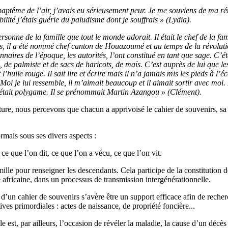
ptême de l’air, j’avais eu sérieusement peur. Je me souviens de ma réu
lité j’étais guérie du paludisme dont je souffrais » (Lydia).
sonne de la famille que tout le monde adorait. Il était le chef de la fami
mps, il a été nommé chef canton de Houazoumé et au temps de la révoluti
onnaires de l’époque, les autorités, l’ont constitué en tant que sage. C’é
de palmiste et de sacs de haricots, de maïs. C’est auprès de lui que le
l’huile rouge. Il sait lire et écrire mais il n’a jamais mis les pieds à l’éc
 Moi je lui ressemble, il m’aimait beaucoup et il aimait sortir avec moi.
l était polygame. Il se prénommait Martin Azangou » (Clément).
riture, nous percevons que chacun a apprivoisé le cahier de souvenirs, sa 
mais sous ses divers aspects :
ce que l’on dit, ce que l’on a vécu, ce que l’on vit.
ille pour renseigner les descendants. Cela participe de la constitution d
 africaine, dans un processus de transmission intergénérationnelle.
 d’un cahier de souvenirs s’avère être un support efficace afin de recherc
ives primordiales : actes de naissance, de propriété foncière...
le est, par ailleurs, l’occasion de révéler la maladie, la cause d’un décès