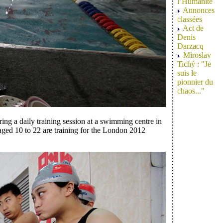
l’Humanité
Annonces
classées
Act de
Denis
Darzacq
Miroslav
Tichý : "Je
suis le
pionnier du
chaos..."
g a daily training session at a swimming centre in
ged 10 to 22 are training for the London 2012