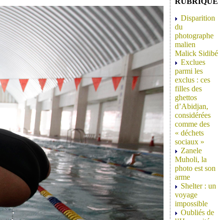
RUBRIQUE
Disparition
du
photographe
malien
Malick Sidibé
Exclues
parmi les
exclus : ces
filles des
ghettos
d’Abidjan,
considérées
comme des
« déchets
sociaux »
Zanele
Muholi, la
photo est son
arme
Shelter : un
voyage
impossible
Oubliés de