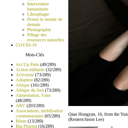
Intervention
humanitaire
Librophagie
Penser le monde de
demain
Photographie
Pillage des
ressources naturelles
COVID-19
Mots-Clés
Act Up Paris
(49/289)
Action militante
(32/289)
Activisme
(73/289)
Adoption
(82/289)
Afrique
(161/289)
Afrique du Sud
(73/289)
Alimentation, Faim
(48/289)
ARV
(203/289)
Associations, mobilisation
Qian Hongyan, 16, from the Yunz
communautaire
(65/289)
(Reuters/Jason Lee)
Bénin
(13/289)
Big Pharma
(16/289)