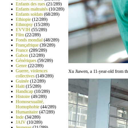
Enfants des rues
(21/289)
Enfants maltraités
(10/289)
Enfants soldats
(68/289)
Ethiopie
(12/289)
Ethnopsy
(15/289)
EVVIH
(55/289)
Film
(22/289)
Fonds mondial
(48/289)
Françafrique
(39/289)
France
(289/289)
Gabon
(12/289)
Génériques
(59/289)
Genre
(22/289)
Guerre, violences
Xu Jiawen, a 11-year-old from th
collectives
(149/289)
Guinée
(12/289)
Haïti
(15/289)
Handicap
(10/289)
Histoire
(49/289)
Homosexualité,
Homophobie
(44/289)
Humanitaire
(47/289)
Inde
(34/289)
JAIV
(10/289)
Jeunesse
(21/289)