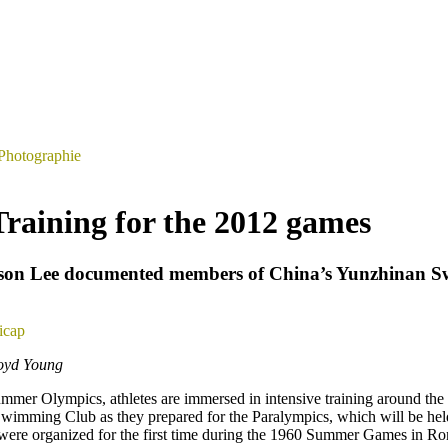
Photographie
Training for the 2012 games
ason Lee documented members of China’s Yunzhinan 
icap
loyd Young
Summer Olympics, athletes are immersed in intensive training around t
imming Club as they prepared for the Paralympics, which will be hel
s were organized for the first time during the 1960 Summer Games in R