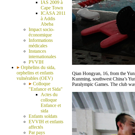
IAS 2009 à
Cape Town
ICASA 2011
à Addis
Abeba
Impact socio-
économique
Informations
médicales
Instances
internationales
PVVIH
Orphelins du sida,
orphelins et enfants
Qian Hongyan, 16, from the Yunz
vulnérables (OEV)
Kunming, southwest China’s Yunna
Colloque
Paralympic Games. The club was
"Enfance et Sida"
Actes du
colloque
Enfance et
sida
Enfants soldats
EVVIH et enfants
affectés
Par pays