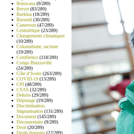
Botswana
(9/289)
Brevet
(83/289)
Burkina
(18/289)
Burundi
(30/289)
Cameroun
(47/289)
Centrafrique
(23/289)
Changements climatiques
(10/289)
Colonialisme, racisme
(19/289)
Conférence
(118/289)
Congo Brazzaville
(24/289)
Côte d’Ivoire
(263/289)
COVID-19
(13/289)
CPI
(48/289)
CSAS
(32/289)
Dekens
(29/289)
Dépistage
(19/289)
Discrimination,
Stigmatisation
(131/289)
Document
(145/289)
Documentaire
(9/289)
Droit
(20/289)
Droits humains
(22/289)