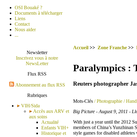
OSI Bouaké ?
Documents à télécharger
Liens
Contact
Nous aider
...
Accueil
>>
Zone Franche
>>
Newsletter
Inscrivez vous à notre
NewsLetter
Paralympics : 
Flux RSS
Reuters photographer J
Abonnement au flux RSS
Rubriques
Mots-Clés
/ Photographie
/ Hand
VIH/Sida
Accès aux ARV et
Big Picture - August 9, 2011 - L
aux soins
With just a year until the 2012 
Actualité
members of China’s Yunzhinan Sw
Enfants VIH+
style games for disabled athlete
Historique et