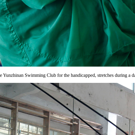
e Yunzhinan Swimming Club for the handicapped, stretches during a dai