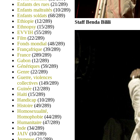
Enfants des rues
(21/289)
Enfants maltraités
(10/289)
Enfants soldats
(68/289)
Ethiopie
(12/289)
Staff Benda Bilili
Ethnopsy
(15/289)
EVVIH
(55/289)
Film
(22/289)
Fonds mondial
(48/289)
Françafrique
(39/289)
France
(289/289)
Gabon
(12/289)
Génériques
(59/289)
Genre
(22/289)
Guerre, violences
collectives
(149/289)
Guinée
(12/289)
Haïti
(15/289)
Handicap
(10/289)
Histoire
(49/289)
Homosexualité,
Homophobie
(44/289)
Humanitaire
(47/289)
Inde
(34/289)
JAIV
(10/289)
Jeunesse
(21/289)