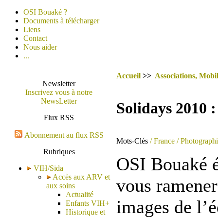
OSI Bouaké ?
Documents à télécharger
Liens
Contact
Nous aider
...
Accueil
>>
Associations, Mobil
Newsletter
Inscrivez vous à notre
NewsLetter
Solidays 2010 :
Flux RSS
Abonnement au flux RSS
Mots-Clés
/ France
/ Photograph
Rubriques
OSI Bouaké ét
VIH/Sida
Accès aux ARV et
vous ramener 
aux soins
Actualité
images de l’é
Enfants VIH+
Historique et