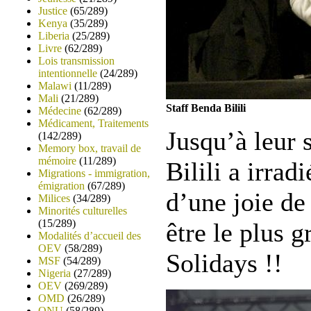
Justice
(65/289)
Kenya
(35/289)
Liberia
(25/289)
Livre
(62/289)
Lois transmission
intentionnelle
(24/289)
Malawi
(11/289)
Mali
(21/289)
Staff Benda Bilili
Médecine
(62/289)
Médicament, Traitements
Jusqu’à leur 
(142/289)
Memory box, travail de
mémoire
(11/289)
Bilili a irrad
Migrations - immigration,
émigration
(67/289)
d’une joie d
Milices
(34/289)
Minorités culturelles
(15/289)
être le plus g
Modalités d’accueil des
OEV
(58/289)
Solidays !!
MSF
(54/289)
Nigeria
(27/289)
OEV
(269/289)
OMD
(26/289)
ONU
(58/289)