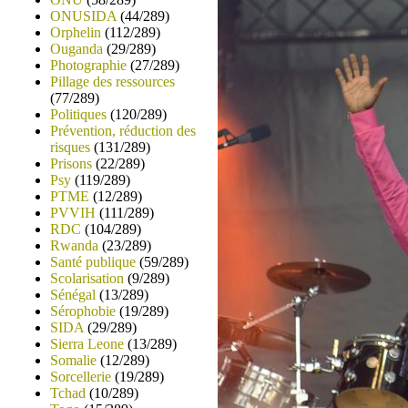
ONUSIDA
(44/289)
Orphelin
(112/289)
Ouganda
(29/289)
Photographie
(27/289)
Pillage des ressources
(77/289)
Politiques
(120/289)
Prévention, réduction des
risques
(131/289)
Prisons
(22/289)
Psy
(119/289)
PTME
(12/289)
PVVIH
(111/289)
RDC
(104/289)
Rwanda
(23/289)
Santé publique
(59/289)
Scolarisation
(9/289)
Sénégal
(13/289)
Sérophobie
(19/289)
SIDA
(29/289)
Sierra Leone
(13/289)
Somalie
(12/289)
Sorcellerie
(19/289)
Tchad
(10/289)