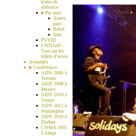
textes de
référence
Par pays
Autres
pays
Brésil
Inde
PVVIH
UNITAID -
Taxe sur les
billets d’avion
Actualités
Conférences
AIDS 2006 à
Toronto
AIDS 2008 à
Mexico
AIDS 2010 à
Vienne
AIDS 2012 à
Washington
AIDS 2016 à
Durban
CISMA 2005
à Abuja