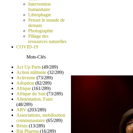
Intervention
humanitaire
Librophagie
Penser le monde de
demain
Photographie
Pillage des
ressources naturelles
COVID-19
Mots-Clés
Act Up Paris
(49/289)
Action militante
(32/289)
Activisme
(73/289)
Adoption
(82/289)
Afrique
(161/289)
Afrique du Sud
(73/289)
Alimentation, Faim
(48/289)
ARV
(203/289)
Associations, mobilisation
communautaire
(65/289)
Bénin
(13/289)
Big Pharma
(16/289)