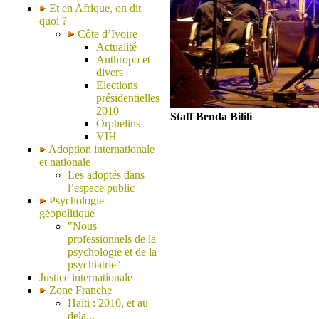
Et en Afrique, on dit
quoi ?
Côte d’Ivoire
Actualité
Anthropo et
divers
Elections
présidentielles
2010
Staff Benda Bilili
Orphelins
VIH
Adoption internationale
et nationale
Les adoptés dans
l’espace public
Psychologie
géopolitique
"Nous
professionnels de la
psychologie et de la
psychiatrie"
Justice internationale
Zone Franche
Haïti : 2010, et au
dela...