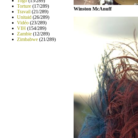
Togo
(15/289)
Torture
(17/289)
Winston McAnuff
Travail
(21/289)
Unitaid
(26/289)
Vidéo
(23/289)
VIH
(154/289)
Zambie
(12/289)
Zimbabwe
(21/289)