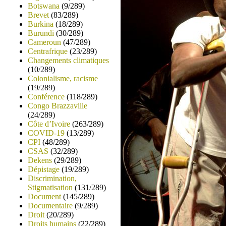
Botswana
(9/289)
Brevet
(83/289)
Burkina
(18/289)
Burundi
(30/289)
Cameroun
(47/289)
Centrafrique
(23/289)
Changements climatiques
(10/289)
Colonialisme, racisme
(19/289)
Conférence
(118/289)
Congo Brazzaville
(24/289)
Côte d’Ivoire
(263/289)
COVID-19
(13/289)
CPI
(48/289)
CSAS
(32/289)
Dekens
(29/289)
Dépistage
(19/289)
Discrimination,
Stigmatisation
(131/289)
Document
(145/289)
Documentaire
(9/289)
Droit
(20/289)
Droits humains
(22/289)