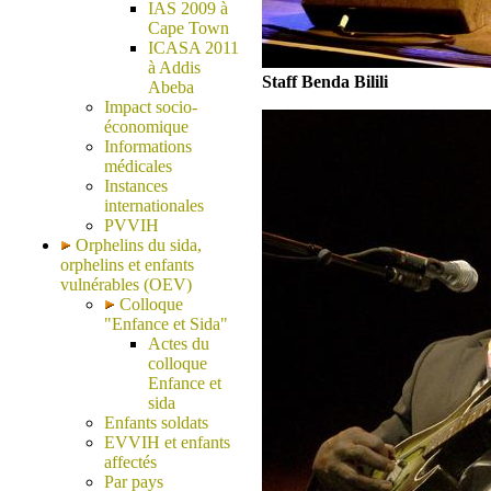
IAS 2009 à
Cape Town
ICASA 2011
à Addis
Staff Benda Bilili
Abeba
Impact socio-
économique
Informations
médicales
Instances
internationales
PVVIH
Orphelins du sida,
orphelins et enfants
vulnérables (OEV)
Colloque
"Enfance et Sida"
Actes du
colloque
Enfance et
sida
Enfants soldats
EVVIH et enfants
affectés
Par pays