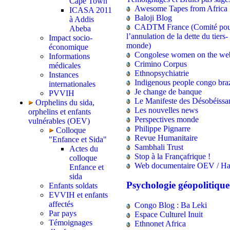
Cape Town
Awesome Tapes from Africa
ICASA 2011
Baloji Blog
à Addis
CADTM France (Comité po
Abeba
l’annulation de la dette du tiers-
Impact socio-
monde)
économique
Congolese women on the we
Informations
Crimino Corpus
médicales
Ethnopsychiatrie
Instances
Indigenous people congo bra
internationales
Je change de banque
PVVIH
Le Manifeste des Désobéissa
Orphelins du sida,
Les nouvelles news
orphelins et enfants
Perspectives monde
vulnérables (OEV)
Philippe Pignarre
Colloque
Revue Humanitaire
"Enfance et Sida"
Sambhali Trust
Actes du
Stop à la Françafrique !
colloque
Web documentaire OEV / Hai
Enfance et
sida
Psychologie géopolitique
Enfants soldats
EVVIH et enfants
affectés
Congo Blog : Ba Leki
Par pays
Espace Culturel Inuit
Témoignages
Ethnonet Africa