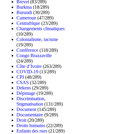
Brevet
(83/289)
Burkina
(18/289)
Burundi
(30/289)
Cameroun
(47/289)
Centrafrique
(23/289)
Changements climatiques
(10/289)
Colonialisme, racisme
(19/289)
Conférence
(118/289)
Congo Brazzaville
(24/289)
Côte d’Ivoire
(263/289)
COVID-19
(13/289)
CPI
(48/289)
CSAS
(32/289)
Dekens
(29/289)
Dépistage
(19/289)
Discrimination,
Stigmatisation
(131/289)
Document
(145/289)
Documentaire
(9/289)
Droit
(20/289)
Droits humains
(22/289)
Enfants des rues
(21/289)