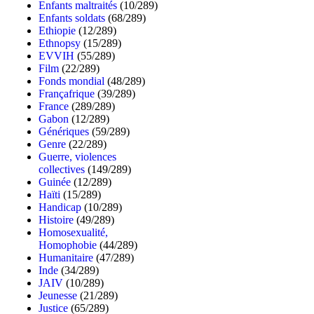
Enfants maltraités
(10/289)
Enfants soldats
(68/289)
Ethiopie
(12/289)
Ethnopsy
(15/289)
EVVIH
(55/289)
Film
(22/289)
Fonds mondial
(48/289)
Françafrique
(39/289)
France
(289/289)
Gabon
(12/289)
Génériques
(59/289)
Genre
(22/289)
Guerre, violences
collectives
(149/289)
Guinée
(12/289)
Haïti
(15/289)
Handicap
(10/289)
Histoire
(49/289)
Homosexualité,
Homophobie
(44/289)
Humanitaire
(47/289)
Inde
(34/289)
JAIV
(10/289)
Jeunesse
(21/289)
Justice
(65/289)