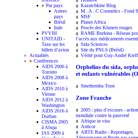
Kazatchkine Blog
Par pays
M . A . C Cosmetics - Fond 
Autres
MSF
pays
Planet Africa
Brésil
Procès des Khmers rouges
Inde
RAME Burkina - Réseau po
PVVIH
l’accès aux médicaments essenti
UNITAID -
Sida Sciences
Taxe sur les
Site du PNLS (Brésil)
billets d’avion
Vérité pour Guy-André Kieff
Actualités
Conférences
AIDS 2006 à
Orphelins du sida, orphe
Toronto
et enfants vulnérables 
AIDS 2008 à
Mexico
Sinethemba Trust
AIDS 2010 à
Vienne
Zone Franche
AIDS 2012 à
Washington
2005 : plus d’excuses - actio
AIDS 2016 à
mondiale contre la pauvreté
Durban
Afrique in visu
CISMA 2005
Anticor
à Abuja
ARTE Radio - Reportages,
IAS 2009 à
Témoignages et Bruits pas sage