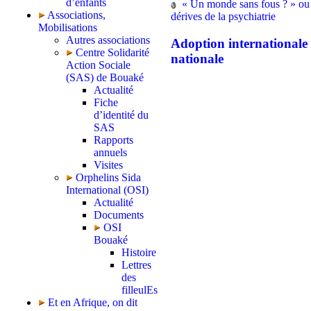
d’enfants
« Un monde sans fous ? » ou 
Associations,
dérives de la psychiatrie
Mobilisations
Autres associations
Adoption internationale 
Centre Solidarité
nationale
Action Sociale
(SAS) de Bouaké
Actualité
Fiche
d’identité du
SAS
Rapports
annuels
Visites
Orphelins Sida
International (OSI)
Actualité
Documents
OSI
Bouaké
Histoire
Lettres
des
filleulEs
Et en Afrique, on dit