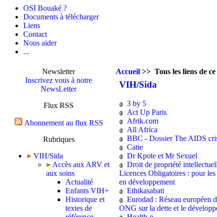
OSI Bouaké ?
Documents à télécharger
Liens
Contact
Nous aider
...
Newsletter
Accueil
>> Tous les liens de ce 
Inscrivez vous à notre
VIH/Sida
NewsLetter
3 by 5
Flux RSS
Act Up Paris
Afrik.com
Abonnement au flux RSS
All Africa
BBC - Dossier The AIDS cri
Rubriques
Catie
Dr Kpote et Mr Sexuel
VIH/Sida
Droit de propriété intellectuel
Accès aux ARV et
Licences Obligatoires : pour les
aux soins
en développement
Actualité
Ethikasabati
Enfants VIH+
Eurodad : Réseau européen d
Historique et
ONG sur la dette et le dévelop
textes de
Health-e
référence