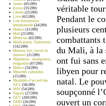
Justice
(65/289)
véritable to
Kenya
(35/289)
Liberia
(25/289)
Pendant le co
Livre
(62/289)
Lois transmission
intentionnelle
(24/289)
plusieurs cen
Malawi
(11/289)
Mali
(21/289)
combattants t
Médecine
(62/289)
Médicament, Traitements
(142/289)
du Mali, à la 
Memory box, travail de
mémoire
(11/289)
ont fui sans 
Migrations - immigration,
émigration
(67/289)
Milices
(34/289)
libyen pour r
Minorités culturelles
(15/289)
natal. Le pou
Modalités d’accueil des
OEV
(58/289)
MSF
(54/289)
soupçonné l’O
Nigeria
(27/289)
OEV
(269/289)
ouvert un cor
OMD
(26/289)
ONU
(58/289)