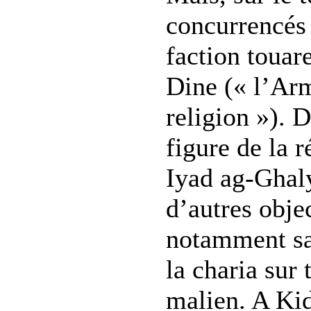
concurrencés 
faction touar
Dine (« l’Ar
religion »). 
figure de la 
Iyad ag-Ghaly
d’autres obje
notamment sa 
la charia sur t
malien. A Ki