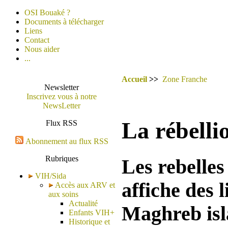
OSI Bouaké ?
Documents à télécharger
Liens
Contact
Nous aider
...
Accueil
>>
Zone Franche
Newsletter
Inscrivez vous à notre
NewsLetter
La rébelli
Flux RSS
Abonnement au flux RSS
Rubriques
Les rebelles
VIH/Sida
affiche des 
Accès aux ARV et
aux soins
Actualité
Maghreb isl
Enfants VIH+
Historique et