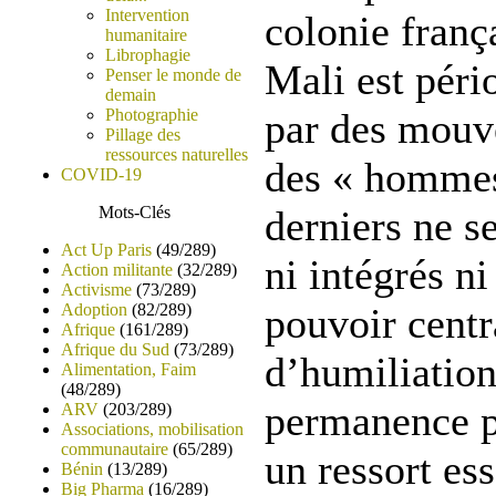
Intervention
colonie franç
humanitaire
Librophagie
Mali est pér
Penser le monde de
demain
Photographie
par des mouv
Pillage des
ressources naturelles
des « hommes
COVID-19
Mots-Clés
derniers ne s
Act Up Paris
(49/289)
ni intégrés ni
Action militante
(32/289)
Activisme
(73/289)
Adoption
(82/289)
pouvoir centr
Afrique
(161/289)
Afrique du Sud
(73/289)
d’humiliation
Alimentation, Faim
(48/289)
permanence pa
ARV
(203/289)
Associations, mobilisation
communautaire
(65/289)
un ressort es
Bénin
(13/289)
Big Pharma
(16/289)