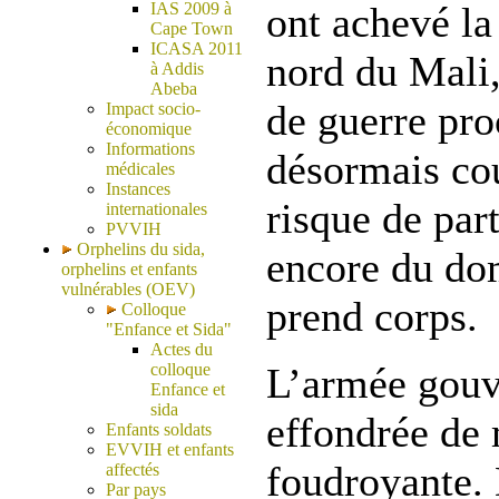
IAS 2009 à
ont achevé la
Cape Town
ICASA 2011
nord du Mali,
à Addis
Abeba
de guerre pro
Impact socio-
économique
Informations
désormais cou
médicales
Instances
risque de part
internationales
PVVIH
Orphelins du sida,
encore du do
orphelins et enfants
vulnérables (OEV)
prend corps.
Colloque
"Enfance et Sida"
Actes du
colloque
L’armée gouv
Enfance et
sida
effondrée de
Enfants soldats
EVVIH et enfants
foudroyante. 
affectés
Par pays