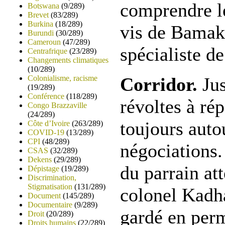
comprendre le
Botswana
(9/289)
Brevet
(83/289)
Burkina
(18/289)
vis de Bamako
Burundi
(30/289)
Cameroun
(47/289)
spécialiste de
Centrafrique
(23/289)
Changements climatiques
(10/289)
Colonialisme, racisme
Corridor.
Jus
(19/289)
Conférence
(118/289)
révoltes à ré
Congo Brazzaville
(24/289)
toujours auto
Côte d’Ivoire
(263/289)
COVID-19
(13/289)
CPI
(48/289)
négociations.
CSAS
(32/289)
Dekens
(29/289)
du parrain att
Dépistage
(19/289)
Discrimination,
Stigmatisation
(131/289)
colonel Kadha
Document
(145/289)
Documentaire
(9/289)
gardé en per
Droit
(20/289)
Droits humains
(22/289)