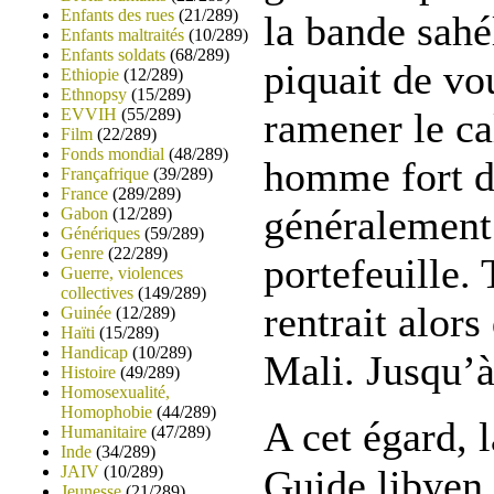
Enfants des rues
(21/289)
la bande sahé
Enfants maltraités
(10/289)
Enfants soldats
(68/289)
piquait de vo
Ethiopie
(12/289)
Ethnopsy
(15/289)
EVVIH
(55/289)
ramener le ca
Film
(22/289)
Fonds mondial
(48/289)
homme fort d
Françafrique
(39/289)
France
(289/289)
généralement
Gabon
(12/289)
Génériques
(59/289)
Genre
(22/289)
portefeuille.
Guerre, violences
collectives
(149/289)
rentrait alors
Guinée
(12/289)
Haïti
(15/289)
Handicap
(10/289)
Mali. Jusqu’à
Histoire
(49/289)
Homosexualité,
Homophobie
(44/289)
A cet égard, l
Humanitaire
(47/289)
Inde
(34/289)
JAIV
(10/289)
Guide libyen
Jeunesse
(21/289)