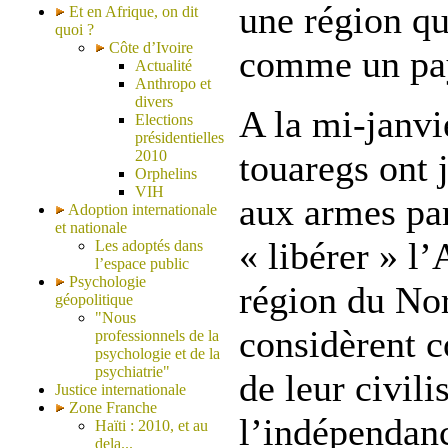
une région qu
Et en Afrique, on dit
quoi ?
Côte d’Ivoire
comme un pay
Actualité
Anthropo et
divers
A la mi-janvie
Elections
présidentielles
2010
touaregs ont j
Orphelins
VIH
aux armes par
Adoption internationale
et nationale
« libérer » l
Les adoptés dans
l’espace public
Psychologie
région du Nor
géopolitique
"Nous
considèrent 
professionnels de la
psychologie et de la
psychiatrie"
de leur civili
Justice internationale
Zone Franche
l’indépendanc
Haïti : 2010, et au
dela...