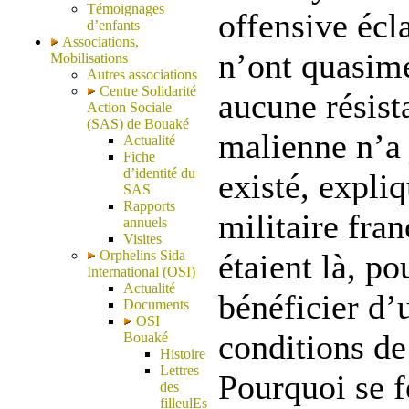
Témoignages
offensive écla
d’enfants
Associations,
n’ont quasim
Mobilisations
Autres associations
Centre Solidarité
aucune résist
Action Sociale
(SAS) de Bouaké
malienne n’a
Actualité
Fiche
d’identité du
existé, expli
SAS
Rapports
militaire fra
annuels
Visites
Orphelins Sida
étaient là, po
International (OSI)
Actualité
bénéficier d’u
Documents
OSI
conditions de
Bouaké
Histoire
Lettres
Pourquoi se f
des
filleulEs