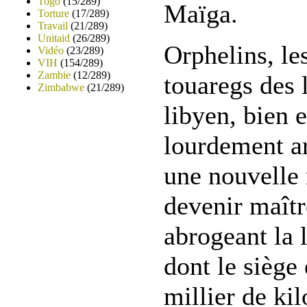
Togo
(15/289)
Maïga.
Torture
(17/289)
Travail
(21/289)
Unitaid
(26/289)
Orphelins, le
Vidéo
(23/289)
VIH
(154/289)
Zambie
(12/289)
touaregs des 
Zimbabwe
(21/289)
libyen, bien e
lourdement ar
une nouvelle 
devenir maîtr
abrogeant la 
dont le siège 
millier de ki