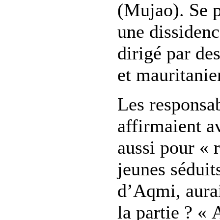
(Mujao). Se 
une dissidenc
dirigé par de
et mauritanie
Les responsa
affirmaient a
aussi pour « 
jeunes séduits
d’Aqmi, aurai
la partie ? «