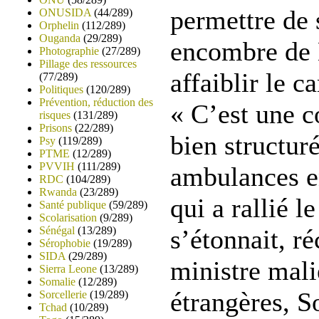
permettre de 
ONUSIDA
(44/289)
Orphelin
(112/289)
Ouganda
(29/289)
encombre de L
Photographie
(27/289)
Pillage des ressources
affaiblir le 
(77/289)
Politiques
(120/289)
Prévention, réduction des
« C’est une c
risques
(131/289)
Prisons
(22/289)
bien structur
Psy
(119/289)
PTME
(12/289)
PVVIH
(111/289)
ambulances e
RDC
(104/289)
Rwanda
(23/289)
qui a rallié l
Santé publique
(59/289)
Scolarisation
(9/289)
Sénégal
(13/289)
s’étonnait, r
Sérophobie
(19/289)
SIDA
(29/289)
ministre mali
Sierra Leone
(13/289)
Somalie
(12/289)
étrangères, 
Sorcellerie
(19/289)
Tchad
(10/289)