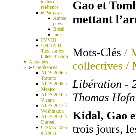
Gao et Tomb
textes de
référence
Par pays
mettant l’a
Autres
pays
Brésil
Inde
PVVIH
UNITAID -
Mots-Clés
/ M
Taxe sur les
billets d’avion
collectives
/ 
Actualités
Conférences
AIDS 2006 à
Toronto
Libération - 
AIDS 2008 à
Mexico
Thomas Hofn
AIDS 2010 à
Vienne
AIDS 2012 à
Washington
Kidal, Gao 
AIDS 2016 à
Durban
trois jours, l
CISMA 2005
à Abuja