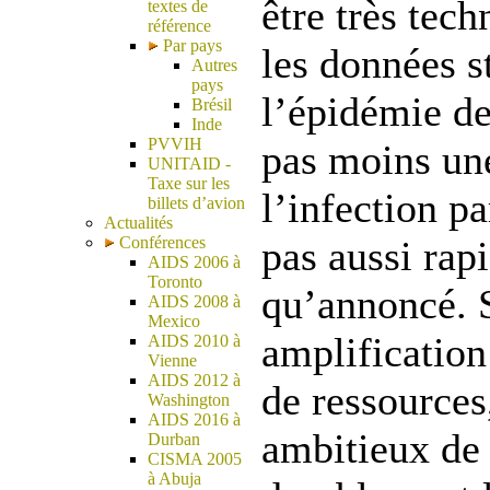
être très tech
textes de
référence
Par pays
les données s
Autres
pays
l’épidémie d
Brésil
Inde
PVVIH
pas moins une
UNITAID -
Taxe sur les
l’infection pa
billets d’avion
Actualités
Conférences
pas aussi rap
AIDS 2006 à
Toronto
qu’annoncé. 
AIDS 2008 à
Mexico
amplification
AIDS 2010 à
Vienne
AIDS 2012 à
de ressources,
Washington
AIDS 2016 à
ambitieux de 
Durban
CISMA 2005
à Abuja