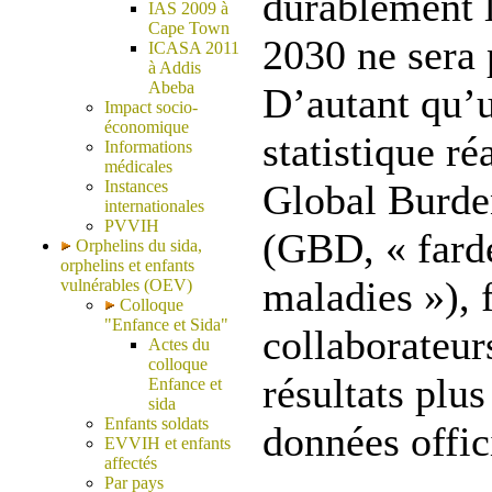
durablement l
IAS 2009 à
Cape Town
2030 ne sera p
ICASA 2011
à Addis
Abeba
D’autant qu’
Impact socio-
économique
statistique ré
Informations
médicales
Instances
Global Burde
internationales
PVVIH
(GBD, « fard
Orphelins du sida,
orphelins et enfants
maladies »), 
vulnérables (OEV)
Colloque
"Enfance et Sida"
collaborateur
Actes du
colloque
résultats plu
Enfance et
sida
Enfants soldats
données offici
EVVIH et enfants
affectés
Par pays