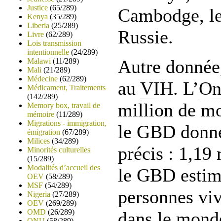
Justice
(65/289)
Cambodge, le
Kenya
(35/289)
Liberia
(25/289)
Russie.
Livre
(62/289)
Lois transmission
intentionnelle
(24/289)
Autre donnée,
Malawi
(11/289)
Mali
(21/289)
Médecine
(62/289)
au
VIH
. L’
On
Médicament, Traitements
(142/289)
million de mo
Memory box, travail de
mémoire
(11/289)
Migrations - immigration,
le GBD donne
émigration
(67/289)
Milices
(34/289)
précis : 1,19
Minorités culturelles
(15/289)
Modalités d’accueil des
le GBD estim
OEV
(58/289)
MSF
(54/289)
personnes vi
Nigeria
(27/289)
OEV
(269/289)
OMD
(26/289)
dans le monde
ONU
(58/289)