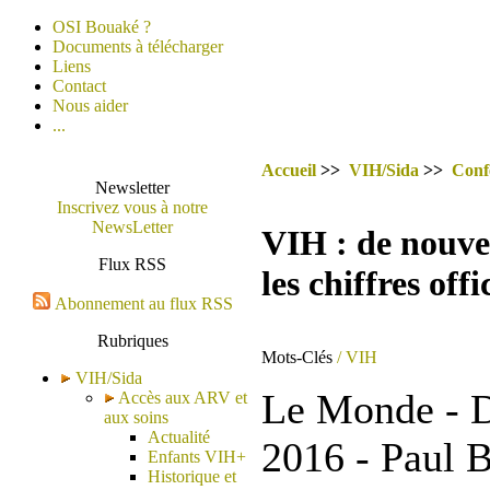
OSI Bouaké ?
Documents à télécharger
Liens
Contact
Nous aider
...
Accueil
>>
VIH/Sida
>>
Conf
Newsletter
Inscrivez vous à notre
NewsLetter
VIH : de nouvel
Flux RSS
les chiffres offi
Abonnement au flux RSS
Rubriques
Mots-Clés
/ VIH
VIH/Sida
Le Monde - Du
Accès aux ARV et
aux soins
Actualité
2016 - Paul 
Enfants VIH+
Historique et