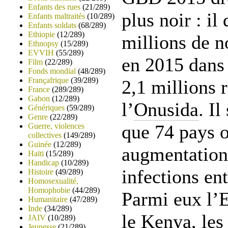
Enfants des rues
(21/289)
plus noir : i
Enfants maltraités
(10/289)
Enfants soldats
(68/289)
Ethiopie
(12/289)
millions de n
Ethnopsy
(15/289)
EVVIH
(55/289)
en 2015 dans
Film
(22/289)
Fonds mondial
(48/289)
Françafrique
(39/289)
2,1 millions 
France
(289/289)
Gabon
(12/289)
l’
Onusida
. I
Génériques
(59/289)
Genre
(22/289)
que 74 pays 
Guerre, violences
collectives
(149/289)
Guinée
(12/289)
augmentation
Haïti
(15/289)
Handicap
(10/289)
infections en
Histoire
(49/289)
Homosexualité,
Homophobie
(44/289)
Parmi eux l’E
Humanitaire
(47/289)
Inde
(34/289)
le Kenya, les 
JAIV
(10/289)
Jeunesse
(21/289)