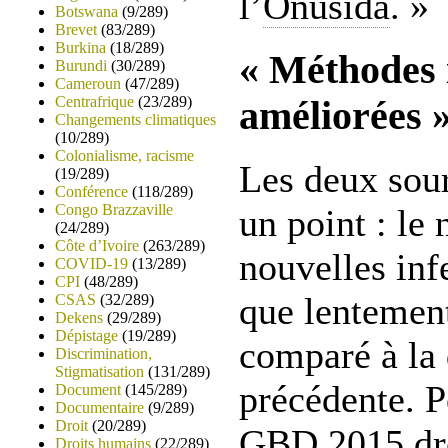
l’
Onusida
. »
Botswana
(9/289)
Brevet
(83/289)
Burkina
(18/289)
« Méthodes 
Burundi
(30/289)
Cameroun
(47/289)
Centrafrique
(23/289)
améliorées 
Changements climatiques
(10/289)
Colonialisme, racisme
Les deux sou
(19/289)
Conférence
(118/289)
Congo Brazzaville
un point : le
(24/289)
Côte d’Ivoire
(263/289)
nouvelles inf
COVID-19
(13/289)
CPI
(48/289)
que lentemen
CSAS
(32/289)
Dekens
(29/289)
Dépistage
(19/289)
comparé à la
Discrimination,
Stigmatisation
(131/289)
précédente. Po
Document
(145/289)
Documentaire
(9/289)
Droit
(20/289)
GBD 2015 dre
Droits humains
(22/289)