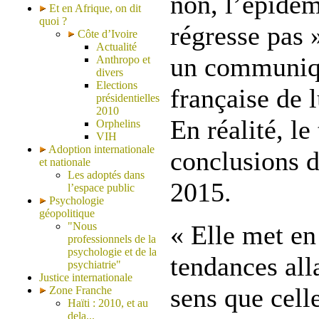
non, l’épidé
Et en Afrique, on dit
quoi ?
régresse pas »
Côte d’Ivoire
Actualité
un communiqu
Anthropo et
divers
Elections
française de l
présidentielles
2010
En réalité, le
Orphelins
VIH
Adoption internationale
conclusions 
et nationale
Les adoptés dans
2015.
l’espace public
Psychologie
géopolitique
"Nous
« Elle met en
professionnels de la
psychologie et de la
tendances al
psychiatrie"
Justice internationale
sens que cell
Zone Franche
Haïti : 2010, et au
dela...