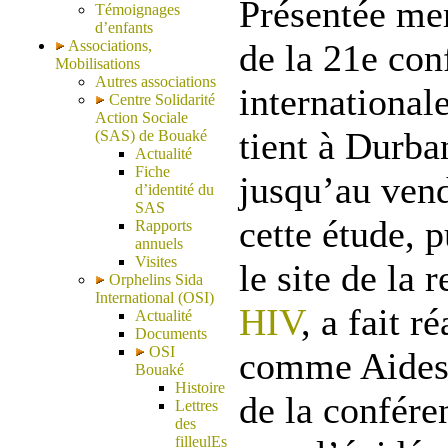
Présentée mer
Témoignages
d’enfants
Associations,
de la 21e con
Mobilisations
Autres associations
international
Centre Solidarité
Action Sociale
tient à Durba
(SAS) de Bouaké
Actualité
Fiche
jusqu’au vend
d’identité du
SAS
cette étude, p
Rapports
annuels
Visites
le site de la 
Orphelins Sida
International (OSI)
HIV
, a fait 
Actualité
Documents
OSI
comme Aides.
Bouaké
Histoire
de la confére
Lettres
des
filleulEs