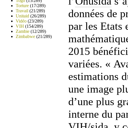
l’
Onusida
s’a
Togo
(15/289)
Torture
(17/289)
données de p
Travail
(21/289)
Unitaid
(26/289)
Vidéo
(23/289)
par les Etats
VIH
(154/289)
Zambie
(12/289)
mathématique
Zimbabwe
(21/289)
2015 bénéfici
variées. « Ava
estimations 
une image pl
d’une plus g
interne du p
VIH
/
sida
, y 