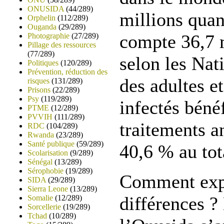
ONUSIDA
(44/289)
millions quan
Orphelin
(112/289)
Ouganda
(29/289)
compte 36,7 m
Photographie
(27/289)
Pillage des ressources
(77/289)
selon les Nat
Politiques
(120/289)
Prévention, réduction des
des adultes e
risques
(131/289)
Prisons
(22/289)
Psy
(119/289)
infectés béné
PTME
(12/289)
PVVIH
(111/289)
traitements an
RDC
(104/289)
Rwanda
(23/289)
Santé publique
(59/289)
40,6 % au tot
Scolarisation
(9/289)
Sénégal
(13/289)
Sérophobie
(19/289)
Comment expl
SIDA
(29/289)
Sierra Leone
(13/289)
différences ?
Somalie
(12/289)
Sorcellerie
(19/289)
Tchad
(10/289)