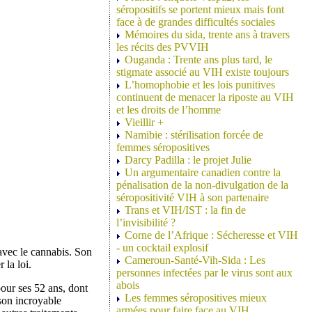
séropositifs se portent mieux mais font
face à de grandes difficultés sociales
Mémoires du sida, trente ans à travers
les récits des PVVIH
Ouganda : Trente ans plus tard, le
stigmate associé au VIH existe toujours
L’homophobie et les lois punitives
continuent de menacer la riposte au VIH
et les droits de l’homme
Vieillir +
Namibie : stérilisation forcée de
femmes séropositives
Darcy Padilla : le projet Julie
Un argumentaire canadien contre la
pénalisation de la non-divulgation de la
séropositivité VIH à son partenaire
Trans et VIH/IST : la fin de
l’invisibilité ?
Corne de l’Afrique : Sécheresse et VIH
- un cocktail explosif
’avec le cannabis. Son
Cameroun-Santé-Vih-Sida : Les
 la loi.
personnes infectées par le virus sont aux
abois
pour ses 52 ans, dont
Les femmes séropositives mieux
 son incroyable
armées pour faire face au VIH