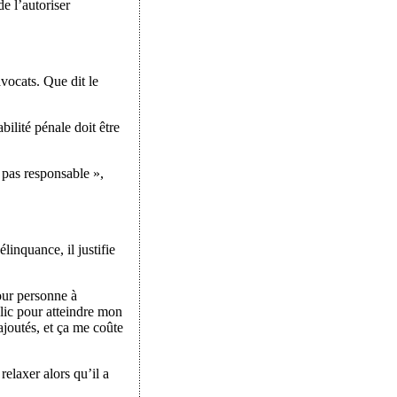
de l’autoriser
vocats. Que dit le
bilité pénale doit être
« pas responsable »,
linquance, il justifie
our personne à
lic pour atteindre mon
ajoutés, et ça me coûte
relaxer alors qu’il a