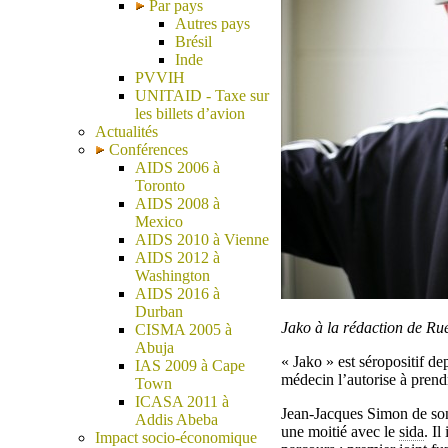
Par pays
Autres pays
Brésil
Inde
PVVIH
UNITAID - Taxe sur
les billets d’avion
Actualités
Conférences
AIDS 2006 à
Toronto
AIDS 2008 à
Mexico
AIDS 2010 à Vienne
AIDS 2012 à
Washington
AIDS 2016 à
Durban
Jako à la rédaction de R
CISMA 2005 à
Abuja
« Jako » est séropositif de
IAS 2009 à Cape
médecin l’autorise à prendre
Town
ICASA 2011 à
Jean-Jacques Simon de son 
Addis Abeba
une moitié avec le
sida
. I
Impact socio-économique