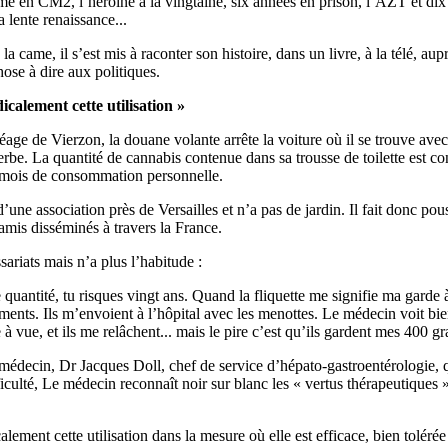
umé en CM2, l’héroïne à la vingtaine, six années en prison, l’AZT et dix 
a lente renaissance...
a came, il s’est mis à raconter son histoire, dans un livre, à la télé, aup
ose à dire aux politiques.
icalement cette utilisation »​
éage de Vierzon, la douane volante arrête la voiture où il se trouve avec
erbe. La quantité de cannabis contenue dans sa trousse de toilette est c
 mois de consommation personnelle.
’une association près de Versailles et n’a pas de jardin. Il fait donc po
amis disséminés à travers la France.
ariats mais n’a plus l’habitude :
uantité, tu risques vingt ans. Quand la fliquette me signifie ma garde à 
ements. Ils m’envoient à l’hôpital avec les menottes. Le médecin voit bi
à vue, et ils me relâchent... mais le pire c’est qu’ils gardent mes 400 
édecin, Dr Jacques Doll, chef de service d’hépato-gastroentérologie, q
fficulté, Le médecin reconnaît noir sur blanc les « vertus thérapeutique
alement cette utilisation dans la mesure où elle est efficace, bien tolérée