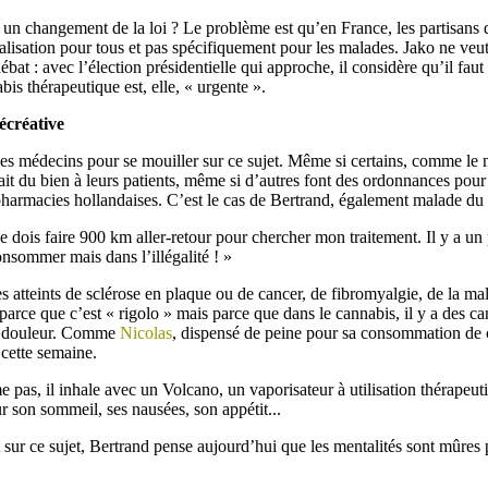
 un changement de la loi ? Le problème est qu’en France, les partisans d
lisation pour tous et pas spécifiquement pour les malades. Jako ne veut
bat : avec l’élection présidentielle qui approche, il considère qu’il faut
bis thérapeutique est, elle, « urgente ».
écréative
 les médecins pour se mouiller sur ce sujet. Même si certains, comme le
fait du bien à leurs patients, même si d’autres font des ordonnances pour
s pharmacies hollandaises. C’est le cas de Bertrand, également malade du
 je dois faire 900 km aller-retour pour chercher mon traitement. Il y a u
onsommer mais dans l’illégalité ! »
atteints de sclérose en plaque ou de cancer, de fibromyalgie, de la m
arce que c’est « rigolo » mais parce que dans le cannabis, il y a des c
 la douleur. Comme
Nicolas
, dispensé de peine pour sa consommation de 
t cette semaine.
e pas, il inhale avec un Volcano, un vaporisateur à utilisation thérapeut
sur son sommeil, ses nausées, son appétit...
 sur ce sujet, Bertrand pense aujourd’hui que les mentalités sont mûres 