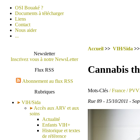
OSI Bouaké ?
Documents à télécharger
Liens
Contact
Nous aider
...
Accueil
>>
VIH/Sida
>
Newsletter
Inscrivez vous à notre NewsLetter
Cannabis thé
Flux RSS
Abonnement au flux RSS
Mots-Clés
/ France
/ PVV
Rubriques
Rue 89 - 15/10/2011 - Sop
VIH/Sida
Accès aux ARV et aux
soins
Actualité
Enfants VIH+
Historique et textes
de référence