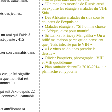
autres traitements
“Un mot, des morts” : de Russie aussi
on expulse les étrangers malades du VIH/
Sida
rès des jeunes.
Des Africains malades du sida sous le
couperet de l’expulsion
Malades étrangers : "Si l’on me chasse
en Afrique, c’est pour mourir"
 un ami qui l’aide à
Sri Lanka : Princey Mangalika « On a
onséquente : 415
brûlé ma maison parce qu’on pensaient
que j’étais infectée par le VIH »
« Le virus ne doit pas prendre le
usser son cannabis dans
dessus »
Olivier Pasquiers, photographe : VIH
et VIE quotidienne
Plan sanitaire détenuEs 2010-2014 : un
plan lâche et hypocrite
vue, je lui signifie
en que mon état est
grammes ! »
ui suit Jako depuis 22
s » connues du cannabis
 et améliorant sa