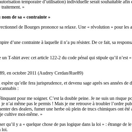
torisation temporaire d’utilisation) individuelle serait souhaitable afin 
 traitement. »
u nom de sa « contrainte »
orrectionnel de Bourges prononce sa relaxe. Une « révolution » pour les a
ire d’une contrainte à laquelle il n’a pu résister. De ce fait, sa responsa
re un T-shirt avec cet article 122-2 du code pénal qui stipule qu’il n’est 
ue89, en octobre 2011 (Audrey Cerdan/Rue89)
il espère qu’elle fera jurisprudence, et devenu sage après ses années de dé
cannabis :
élinquant pour me soigner. C’est la double peine. Je ne suis un risque p
e n’ai même pas le permis ! Mais je me retrouve à troubler l’ordre pub
quenter des dealers, fumer une herbe où plein de trucs chimiques ont été 
 je cultive moi-même. »
ser qu’il y a « quelque chose de pas logique dans la loi » : étrange de le 
 loi.