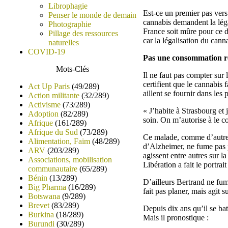
Librophagie
Est-ce un premier pas vers
Penser le monde de demain
cannabis demandent la léga
Photographie
France soit mûre pour ce dé
Pillage des ressources
car la légalisation du canna
naturelles
COVID-19
Pas une consommation r
Mots-Clés
Il ne faut pas compter sur
certifient que le cannabis 
Act Up Paris
(49/289)
aillent se fournir dans le
Action militante
(32/289)
Activisme
(73/289)
« J’habite à Strasbourg et
Adoption
(82/289)
soin. On m’autorise à le c
Afrique
(161/289)
Afrique du Sud
(73/289)
Ce malade, comme d’autres 
Alimentation, Faim
(48/289)
d’Alzheimer, ne fume pas p
ARV
(203/289)
agissent entre autres sur
Associations, mobilisation
Libération a fait le portrai
communautaire
(65/289)
Bénin
(13/289)
D’ailleurs Bertrand ne fum
Big Pharma
(16/289)
fait pas planer, mais agit 
Botswana
(9/289)
Brevet
(83/289)
Depuis dix ans qu’il se bat
Burkina
(18/289)
Mais il pronostique :
Burundi
(30/289)