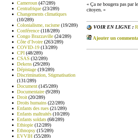
Cameroun
(47/289)
« Ça ne bougera pas par le
Centrafrique
(23/289)
citoyen. »
Changements climatiques
(10/289)
Colonialisme, racisme
(19/289)
VOIR EN LIGNE :
R
Conférence
(118/289)
Congo Brazzaville
(24/289)
Ajouter un commentair
Côte d’Ivoire
(263/289)
COVID-19
(13/289)
CPI
(48/289)
CSAS
(32/289)
Dekens
(29/289)
Dépistage
(19/289)
Discrimination, Stigmatisation
(131/289)
Document
(145/289)
Documentaire
(9/289)
Droit
(20/289)
Droits humains
(22/289)
Enfants des rues
(21/289)
Enfants maltraités
(10/289)
Enfants soldats
(68/289)
Ethiopie
(12/289)
Ethnopsy
(15/289)
EVVIH
(55/289)