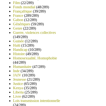
Film
(22/289)
Fonds mondial
(48/289)
Françafrique
(39/289)
France
(289/289)
Gabon
(12/289)
Génériques
(59/289)
Genre
(22/289)
Guerre, violences collectives
(149/289)
Guinée
(12/289)
Haïti
(15/289)
Handicap
(10/289)
Histoire
(49/289)
Homosexualité, Homophobie
(44/289)
Humanitaire
(47/289)
Inde
(34/289)
JAIV
(10/289)
Jeunesse
(21/289)
Justice
(65/289)
Kenya
(35/289)
Liberia
(25/289)
Livre
(62/289)
Lois transmission intentionnelle
(24/289)