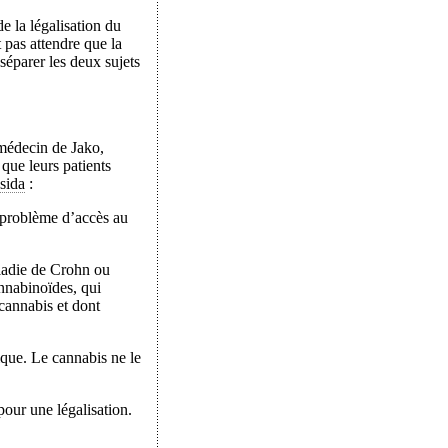
e la légalisation du
 pas attendre que la
 séparer les deux sujets
 médecin de Jako,
 que leurs patients
sida
:
n problème d’accès au
aladie de Crohn ou
annabinoïdes, qui
cannabis et dont
ique. Le cannabis ne le
pour une légalisation.