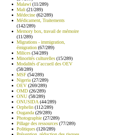
Malawi
(11/289)
Mali
(21/289)
Médecine
(62/289)
Médicament, Traitements
(142/289)
Memory box, travail de mémoire
(11/289)
Migrations - immigration,
émigration
(67/289)
Milices
(34/289)
Minorités culturelles
(15/289)
Modalités d’accueil des OEV
(58/289)
MSF
(54/289)
Nigeria
(27/289)
OEV
(269/289)
OMD
(26/289)
ONU
(58/289)
ONUSIDA
(44/289)
Orphelin
(112/289)
Ouganda
(29/289)
Photographie
(27/289)
Pillage des ressources
(77/289)
Politiques
(120/289)
Prévention, réduction des risques