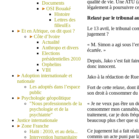
qualité de vie. Une ATU (au
Documents
légalement à poursuivre ce
OSI Bouaké
Histoire
Relaxé par le tribunal a
Lettres des
filleulEs
Le 13 avril, le tribunal c
Et en Afrique, on dit quoi ?
jugement ?
Côte d’Ivoire
Actualité
« M. Simon a agi sous l’emp
Anthropo et divers
écartée. »
Elections
présidentielles 2010
Depuis, Jako s’est fait fai
Orphelins
donc innocent.
VIH
Adoption internationale et
Jako à la rédaction de R
nationale
Les adoptés dans l’espace
Fort de cette relaxe, dont 
public
son droit à consommer du 
Psychologie géopolitique
"Nous professionnels de la
« Je ne veux pas être un d
psychologie et de la
consommer mon cannabis, j
psychiatrie"
traitement, car je dois fré
Justice internationale
beaucoup plus cher que si
Zone Franche
Ce jugement lui a fait réali
Haïti : 2010, et au dela...
commis un acte puni par la
Intervention humanitaire