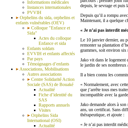
parcours : premier joint f
Informations médicales
depuis, le sevrage et puis l
Instances internationales
PVVIH
Depuis qu’il a rompu avec l
Orphelins du sida, orphelins et
Maintenant, il a quelque ch
enfants vulnérables (OEV)
Colloque "Enfance et
« Je n’ai pas interdit méd
Sida"
Actes du colloque
Le 10 janvier dernier, au p
Enfance et sida
remonter sa plantation d’h
Enfants soldats
grammes, soit environ six
EVVIH et enfants affectés
Par pays
Jako vit dans le logement d
Témoignages d’enfants
le jardin de ses nombreux 
Associations, Mobilisations
Autres associations
Il a bien connu les commiss
Centre Solidarité Action
Sociale (SAS) de Bouaké
« Normalement, avec cette q
Actualité
que j’arrête tous mes trait
Fiche d’identité du
incompatible avec la garde 
SAS
Jako demande alors à son m
Rapports annuels
ans, un certificat. Sans di
Visites
thérapeutique, et ajoute :
Orphelins Sida
International (OSI)
« Je n’ai pas interdit médic
Actualité