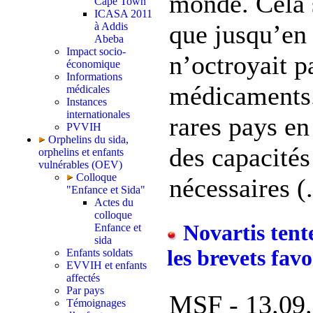
monde. Cela s
Cape Town
ICASA 2011
que jusqu’en 
à Addis
Abeba
Impact socio-
n’octroyait p
économique
Informations
médicaments.
médicales
Instances
internationales
rares pays e
PVVIH
Orphelins du sida,
des capacités
orphelins et enfants
vulnérables (OEV)
Colloque
nécessaires (.
"Enfance et Sida"
Actes du
colloque
Novartis tente
Enfance et
sida
les brevets fav
Enfants soldats
EVVIH et enfants
affectés
Par pays
MSF - 13.09.
Témoignages