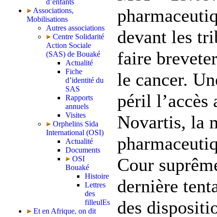
d’enfants
pharmaceutiqu
Associations,
Mobilisations
Autres associations
devant les tr
Centre Solidarité
Action Sociale
faire brevet
(SAS) de Bouaké
Actualité
Fiche
le cancer. Un
d’identité du
SAS
péril l’accès
Rapports
annuels
Visites
Novartis, la 
Orphelins Sida
International (OSI)
pharmaceutiqu
Actualité
Documents
Cour suprême
OSI
Bouaké
Histoire
dernière tent
Lettres
des
des dispositi
filleulEs
Et en Afrique, on dit