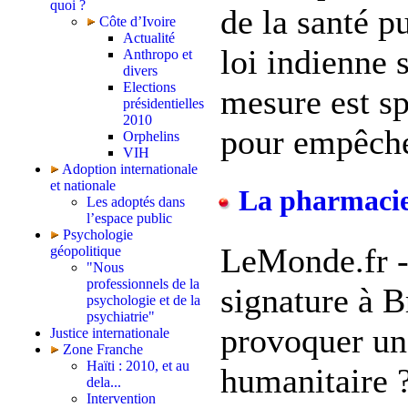
quoi ?
de la santé p
Côte d’Ivoire
Actualité
loi indienne s
Anthropo et
divers
Elections
mesure est s
présidentielles
2010
pour empêche
Orphelins
VIH
Adoption internationale
et nationale
La pharmacie
Les adoptés dans
l’espace public
Psychologie
LeMonde.fr -
géopolitique
"Nous
professionnels de la
signature à B
psychologie et de la
psychiatrie"
provoquer un
Justice internationale
Zone Franche
Haïti : 2010, et au
humanitaire 
dela...
Intervention