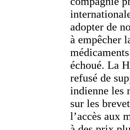
compagnie p
international
adopter de n
à empêcher l
médicaments 
échoué. La H
refusé de sup
indienne les 
sur les brevet
l’accès aux 
à des prix pl