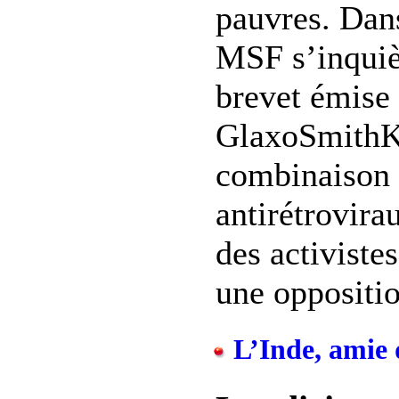
pauvres. Da
MSF s’inquiè
brevet émise 
GlaxoSmithKl
combinaison 
antirétrovir
des activiste
une opposition
L’Inde, amie 