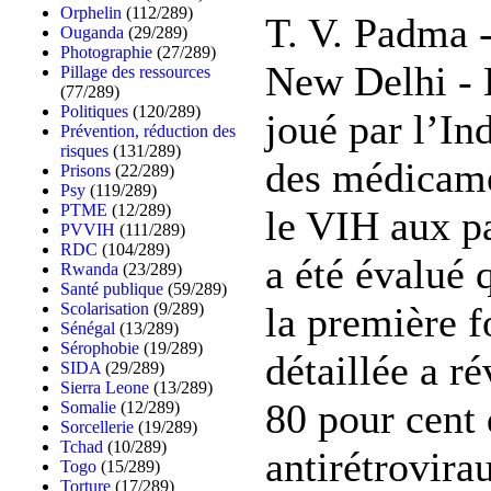
Orphelin
(112/289)
T. V. Padma 
Ouganda
(29/289)
Photographie
(27/289)
New Delhi - 
Pillage des ressources
(77/289)
Politiques
(120/289)
joué par l’In
Prévention, réduction des
risques
(131/289)
des médicame
Prisons
(22/289)
Psy
(119/289)
PTME
(12/289)
le VIH aux p
PVVIH
(111/289)
RDC
(104/289)
a été évalué 
Rwanda
(23/289)
Santé publique
(59/289)
la première f
Scolarisation
(9/289)
Sénégal
(13/289)
Sérophobie
(19/289)
détaillée a ré
SIDA
(29/289)
Sierra Leone
(13/289)
80 pour cent
Somalie
(12/289)
Sorcellerie
(19/289)
Tchad
(10/289)
antirétrovir
Togo
(15/289)
Torture
(17/289)