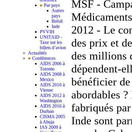
MSF - Campa
Par pays
Autres
Médicaments
pays
Brésil
2012 - Le con
Inde
PVVIH
UNITAID -
des prix et d
Taxe sur les
billets d’avion
des millions
Actualités
Conférences
AIDS 2006 à
dépendent-ell
Toronto
AIDS 2008 à
bénéficier d
Mexico
AIDS 2010 à
Vienne
abordables ?
AIDS 2012 à
Washington
fabriqués par
AIDS 2016 à
Durban
CISMA 2005
Inde sont par
à Abuja
IAS 2009 à