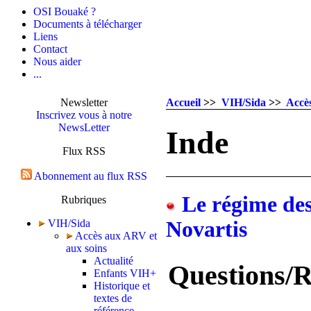
OSI Bouaké ?
Documents à télécharger
Liens
Contact
Nous aider
...
Newsletter
Accueil
>>
VIH/Sida
>>
Accè
Inscrivez vous à notre
NewsLetter
Inde
Flux RSS
Abonnement au flux RSS
Le régime des 
Rubriques
VIH/Sida
Novartis
Accès aux ARV et
aux soins
Actualité
Questions/
Enfants VIH+
Historique et
textes de
référence