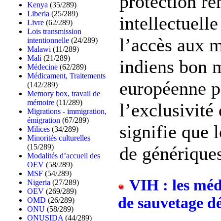
protection re
Kenya
(35/289)
Liberia
(25/289)
intellectuelle
Livre
(62/289)
Lois transmission
l’accès aux 
intentionnelle
(24/289)
Malawi
(11/289)
Mali
(21/289)
indiens bon 
Médecine
(62/289)
Médicament, Traitements
européenne p
(142/289)
Memory box, travail de
mémoire
(11/289)
l’exclusivité
Migrations - immigration,
émigration
(67/289)
signifie que 
Milices
(34/289)
Minorités culturelles
(15/289)
de génériques
Modalités d’accueil des
OEV
(58/289)
MSF
(54/289)
VIH : les méd
Nigeria
(27/289)
OEV
(269/289)
de sauvetage d
OMD
(26/289)
ONU
(58/289)
ONUSIDA
(44/289)