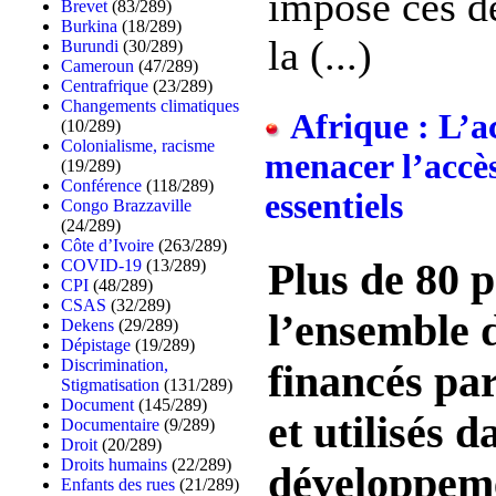
imposé ces d
Brevet
(83/289)
Burkina
(18/289)
la (...)
Burundi
(30/289)
Cameroun
(47/289)
Centrafrique
(23/289)
Changements climatiques
Afrique : L’a
(10/289)
Colonialisme, racisme
menacer l’accè
(19/289)
Conférence
(118/289)
essentiels
Congo Brazzaville
(24/289)
Côte d’Ivoire
(263/289)
COVID-19
(13/289)
Plus de 80 
CPI
(48/289)
CSAS
(32/289)
l’ensemble 
Dekens
(29/289)
Dépistage
(19/289)
Discrimination,
financés par
Stigmatisation
(131/289)
Document
(145/289)
et utilisés d
Documentaire
(9/289)
Droit
(20/289)
Droits humains
(22/289)
développeme
Enfants des rues
(21/289)