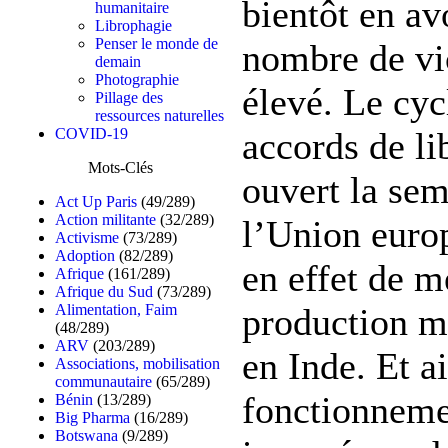
bientôt en avo
humanitaire
Librophagie
Penser le monde de
nombre de vic
demain
Photographie
élevé. Le cyc
Pillage des
ressources naturelles
accords de li
COVID-19
Mots-Clés
ouvert la sem
Act Up Paris
(49/289)
Action militante
(32/289)
l’Union europ
Activisme
(73/289)
Adoption
(82/289)
en effet de m
Afrique
(161/289)
Afrique du Sud
(73/289)
production m
Alimentation, Faim
(48/289)
ARV
(203/289)
en Inde. Et a
Associations, mobilisation
communautaire
(65/289)
fonctionnemen
Bénin
(13/289)
Big Pharma
(16/289)
Botswana
(9/289)