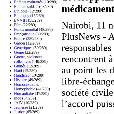
Enfants maltraités
(10/289)
médicaments
Enfants soldats
(68/289)
Ethiopie
(12/289)
Ethnopsy
(15/289)
EVVIH
(55/289)
Nairobi, 11 
Film
(22/289)
Fonds mondial
(48/289)
PlusNews - A
Françafrique
(39/289)
France
(289/289)
Gabon
(12/289)
responsables 
Génériques
(59/289)
Genre
(22/289)
rencontrent à
Guerre, violences
collectives
(149/289)
Guinée
(12/289)
au point les 
Haïti
(15/289)
Handicap
(10/289)
libre-échange
Histoire
(49/289)
Homosexualité,
Homophobie
(44/289)
société civil
Humanitaire
(47/289)
Inde
(34/289)
l’accord pui
JAIV
(10/289)
Jeunesse
(21/289)
Justice
(65/289)