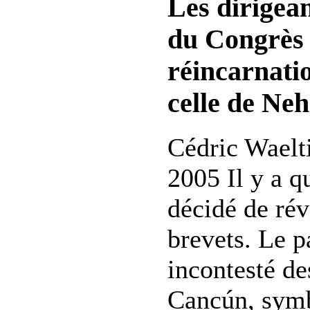
Les dirigean
du Congrès 
réincarnati
celle de Ne
Cédric Waelti
2005 Il y a q
décidé de révi
brevets. Le 
incontesté de
Cancún, symb