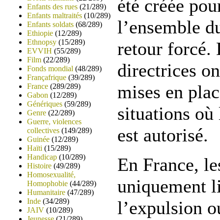
été créée pou
Enfants des rues
(21/289)
Enfants maltraités
(10/289)
l’ensemble d
Enfants soldats
(68/289)
Ethiopie
(12/289)
Ethnopsy
(15/289)
retour forcé.
EVVIH
(55/289)
Film
(22/289)
directrices on
Fonds mondial
(48/289)
Françafrique
(39/289)
mises en plac
France
(289/289)
Gabon
(12/289)
Génériques
(59/289)
situations où 
Genre
(22/289)
Guerre, violences
est autorisé.
collectives
(149/289)
Guinée
(12/289)
Haïti
(15/289)
Handicap
(10/289)
En France, le
Histoire
(49/289)
Homosexualité,
uniquement l
Homophobie
(44/289)
Humanitaire
(47/289)
Inde
(34/289)
l’expulsion ou
JAIV
(10/289)
Jeunesse
(21/289)