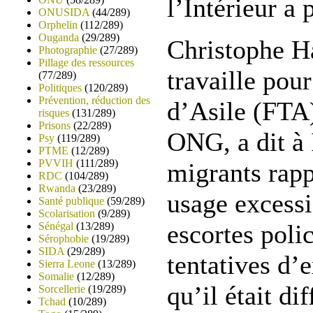
l’Intérieur a 
ONUSIDA
(44/289)
Orphelin
(112/289)
Ouganda
(29/289)
Christophe Ha
Photographie
(27/289)
Pillage des ressources
travaille pou
(77/289)
Politiques
(120/289)
Prévention, réduction des
d’Asile (FTA)
risques
(131/289)
Prisons
(22/289)
ONG, a dit à
Psy
(119/289)
PTME
(12/289)
PVVIH
(111/289)
migrants rapp
RDC
(104/289)
Rwanda
(23/289)
usage excessif
Santé publique
(59/289)
Scolarisation
(9/289)
escortes poli
Sénégal
(13/289)
Sérophobie
(19/289)
SIDA
(29/289)
tentatives d’
Sierra Leone
(13/289)
Somalie
(12/289)
qu’il était di
Sorcellerie
(19/289)
Tchad
(10/289)