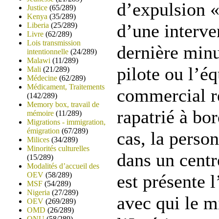
d’expulsion «
Justice
(65/289)
Kenya
(35/289)
d’une interve
Liberia
(25/289)
Livre
(62/289)
Lois transmission
dernière minu
intentionnelle
(24/289)
Malawi
(11/289)
pilote ou l’é
Mali
(21/289)
Médecine
(62/289)
Médicament, Traitements
commercial re
(142/289)
Memory box, travail de
rapatrié à bo
mémoire
(11/289)
Migrations - immigration,
émigration
(67/289)
cas, la perso
Milices
(34/289)
Minorités culturelles
dans un centr
(15/289)
Modalités d’accueil des
OEV
(58/289)
est présente 
MSF
(54/289)
Nigeria
(27/289)
avec qui le m
OEV
(269/289)
OMD
(26/289)
ONU
(58/289)