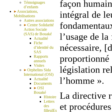
façon humaine
Témoignages
d’enfants
Associations,
intégral de le
Mobilisations
Autres associations
fondamentaux 
Centre Solidarité
Action Sociale
l’usage de la 
(SAS) de Bouaké
Actualité
Fiche
nécessaire, [d
d’identité du
SAS
proportionné 
Rapports
annuels
Visites
législation re
Orphelins Sida
International (OSI)
l’homme ».
Actualité
Documents
OSI
Bouaké
La directive 
Histoire
Lettres
et procédure
des
filleulEs