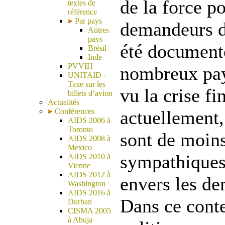
de la force p
textes de
référence
Par pays
demandeurs d
Autres
pays
été document
Brésil
Inde
PVVIH
nombreux pay
UNITAID -
Taxe sur les
vu la crise fi
billets d’avion
Actualités
Conférences
actuellement,
AIDS 2006 à
Toronto
sont de moin
AIDS 2008 à
Mexico
sympathiques 
AIDS 2010 à
Vienne
AIDS 2012 à
envers les de
Washington
AIDS 2016 à
Dans ce contex
Durban
CISMA 2005
à Abuja