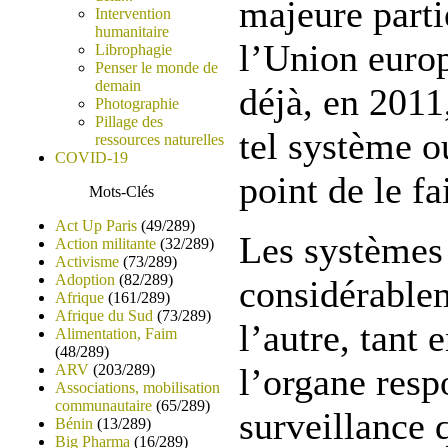
majeure parti
Intervention
humanitaire
l’Union euro
Librophagie
Penser le monde de
demain
déjà, en 2011
Photographie
Pillage des
tel système ou
ressources naturelles
COVID-19
point de le fa
Mots-Clés
Act Up Paris
(49/289)
Les systèmes
Action militante
(32/289)
Activisme
(73/289)
Adoption
(82/289)
considérable
Afrique
(161/289)
Afrique du Sud
(73/289)
l’autre, tant 
Alimentation, Faim
(48/289)
ARV
(203/289)
l’organe resp
Associations, mobilisation
communautaire
(65/289)
surveillance 
Bénin
(13/289)
Big Pharma
(16/289)