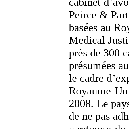
cabinet d’avo
Peirce & Par
basées au R
Medical Just
près de 300 c
présumées aur
le cadre d’ex
Royaume-Uni 
2008. Le pays
de ne pas adh
« retour » de 