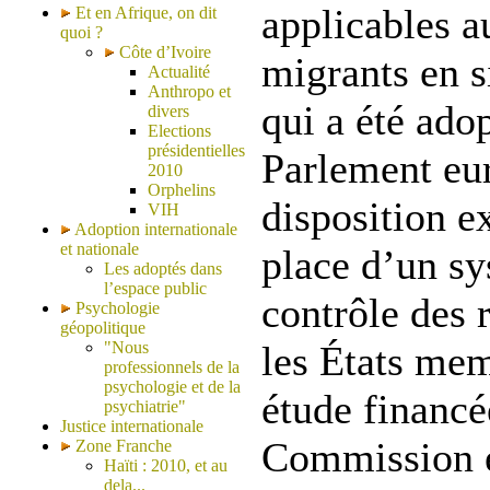
applicables a
Et en Afrique, on dit
quoi ?
Côte d’Ivoire
migrants en s
Actualité
Anthropo et
qui a été ado
divers
Elections
présidentielles
Parlement eu
2010
Orphelins
disposition e
VIH
Adoption internationale
et nationale
place d’un sy
Les adoptés dans
l’espace public
contrôle des 
Psychologie
géopolitique
"Nous
les États me
professionnels de la
psychologie et de la
étude financé
psychiatrie"
Justice internationale
Commission e
Zone Franche
Haïti : 2010, et au
dela...