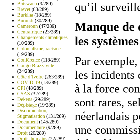
qu’il surveill
Botswana
(9/289)
Brevet
(83/289)
Burkina
(18/289)
Burundi
(30/289)
Manque de c
Cameroun
(47/289)
Centrafrique
(23/289)
les systèmes
Changements climatiques
(10/289)
Colonialisme, racisme
(19/289)
Par exemple,
Conférence
(118/289)
Congo Brazzaville
les incidents
(24/289)
Côte d’Ivoire
(263/289)
COVID-19
(13/289)
à la force con
CPI
(48/289)
CSAS
(32/289)
sont rares, se
Dekens
(29/289)
Dépistage
(19/289)
Discrimination,
néerlandais p
Stigmatisation
(131/289)
Document
(145/289)
une commissi
Documentaire
(9/289)
Droit
(20/289)
Droits humains
(22/289)