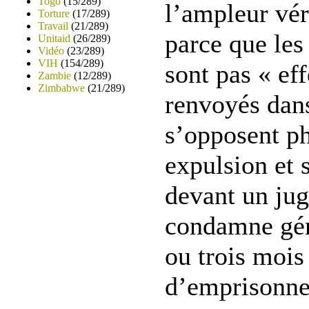
Togo
(15/289)
l’ampleur vér
Torture
(17/289)
Travail
(21/289)
parce que les 
Unitaid
(26/289)
Vidéo
(23/289)
VIH
(154/289)
sont pas « ef
Zambie
(12/289)
Zimbabwe
(21/289)
renvoyés dans
s’opposent p
expulsion et 
devant un jug
condamne gén
ou trois mois
d’emprisonne