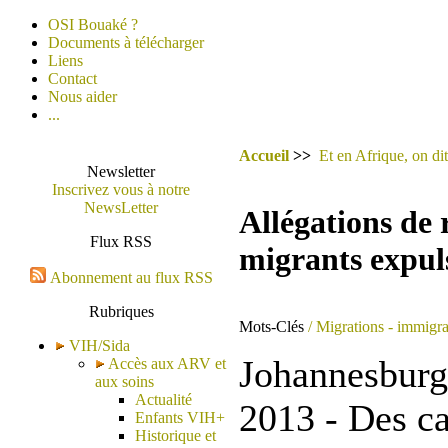
OSI Bouaké ?
Documents à télécharger
Liens
Contact
Nous aider
...
Accueil
>>
Et en Afrique, on dit
Newsletter
Inscrivez vous à notre
NewsLetter
Allégations de r
Flux RSS
migrants expul
Abonnement au flux RSS
Rubriques
Mots-Clés
/ Migrations - immigra
VIH/Sida
Johannesburg 
Accès aux ARV et
aux soins
Actualité
2013 - Des ca
Enfants VIH+
Historique et