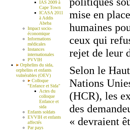
politiques so
IAS 2009 à
Cape Town
mise en place
ICASA 2011
à Addis
Abeba
humaines pou
Impact socio-
économique
ceux qui refu
Informations
médicales
Instances
rejet de leur
internationales
PVVIH
Orphelins du sida,
Selon le Hau
orphelins et enfants
vulnérables (OEV)
Nations Unies
Colloque
"Enfance et Sida"
Actes du
(HCR), les ex
colloque
Enfance et
des demandeu
sida
Enfants soldats
EVVIH et enfants
« devraient ê
affectés
Par pays