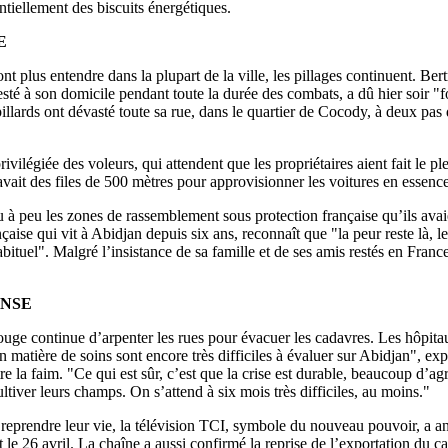
ntiellement des biscuits énergétiques.
E
ont plus entendre dans la plupart de la ville, les pillages continuent. Be
resté à son domicile pendant toute la durée des combats, a dû hier soir "
llards ont dévasté toute sa rue, dans le quartier de Cocody, à deux pas 
rivilégiée des voleurs, qui attendent que les propriétaires aient fait le p
avait des files de 500 mètres pour approvisionner les voitures en essenc
 à peu les zones de rassemblement sous protection française qu’ils avai
çaise qui vit à Abidjan depuis six ans, reconnaît que "la peur reste là, le
bituel". Malgré l’insistance de sa famille et de ses amis restés en France
ENSE
ge continue d’arpenter les rues pour évacuer les cadavres. Les hôpita
n matière de soins sont encore très difficiles à évaluer sur Abidjan", ex
e la faim. "Ce qui est sûr, c’est que la crise est durable, beaucoup d’agr
tiver leurs champs. On s’attend à six mois très difficiles, au moins."
 à reprendre leur vie, la télévision TCI, symbole du nouveau pouvoir, a 
 le 26 avril. La chaîne a aussi confirmé la reprise de l’exportation du ca