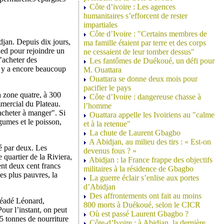
Côte d’ivoire : Les agences
humanitaires s’efforcent de rester
impartiales
Côte d’Ivoire : "Certains membres de
djan. Depuis dix jours,
ma famille étaient par terre et des corps
 pied pour rejoindre un
ne cessaient de leur tomber dessus"
’acheter des
Les fantômes de Duékoué, un défi pour
il y a encore beaucoup
M. Ouattara
Ouattara se donne deux mois pour
pacifier le pays
la zone quatre, à 300
Côte d’Ivoire : dangereuse chasse à
mmercial du Plateau.
l’homme
 acheter à manger". Si
Ouattara appelle les Ivoiriens au "calme
égumes et le poisson,
et à la retenue"
La chute de Laurent Gbagbo
A Abidjan, au milieu des tirs : « Est-on
ié par deux. Les
devenus fous ? »
 quartier de la Riviera,
Abidjan : la France frappe des objectifs
ent deux cent francs
militaires à la résidence de Gbagbo
es plus pauvres, la
La guerre éclair s’enlise aux portes
d’Abidjan
Des affrontements ont fait au moins
Zéadé Léonard,
800 morts à Duékoué, selon le CICR
our l’instant, on peut
Où est passé Laurent Gbagbo ?
 tonnes de nourriture
Côte-d’Ivoire : à Abidjan, la dernière