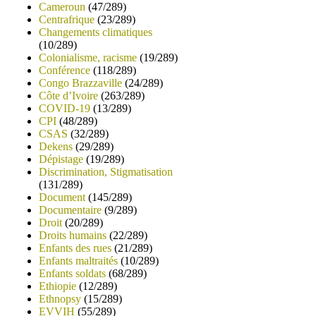
Cameroun
(47/289)
Centrafrique
(23/289)
Changements climatiques
(10/289)
Colonialisme, racisme
(19/289)
Conférence
(118/289)
Congo Brazzaville
(24/289)
Côte d’Ivoire
(263/289)
COVID-19
(13/289)
CPI
(48/289)
CSAS
(32/289)
Dekens
(29/289)
Dépistage
(19/289)
Discrimination, Stigmatisation
(131/289)
Document
(145/289)
Documentaire
(9/289)
Droit
(20/289)
Droits humains
(22/289)
Enfants des rues
(21/289)
Enfants maltraités
(10/289)
Enfants soldats
(68/289)
Ethiopie
(12/289)
Ethnopsy
(15/289)
EVVIH
(55/289)