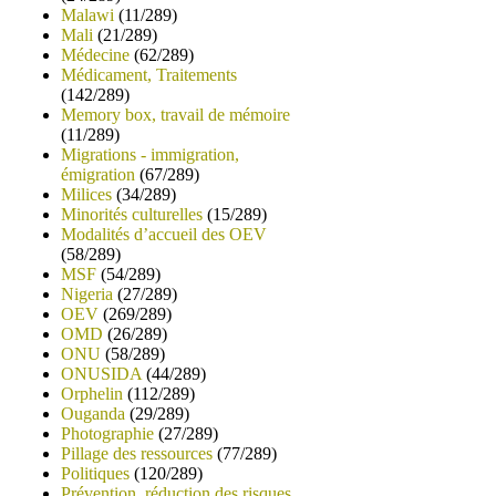
Malawi
(11/289)
Mali
(21/289)
Médecine
(62/289)
Médicament, Traitements
(142/289)
Memory box, travail de mémoire
(11/289)
Migrations - immigration,
émigration
(67/289)
Milices
(34/289)
Minorités culturelles
(15/289)
Modalités d’accueil des OEV
(58/289)
MSF
(54/289)
Nigeria
(27/289)
OEV
(269/289)
OMD
(26/289)
ONU
(58/289)
ONUSIDA
(44/289)
Orphelin
(112/289)
Ouganda
(29/289)
Photographie
(27/289)
Pillage des ressources
(77/289)
Politiques
(120/289)
Prévention, réduction des risques