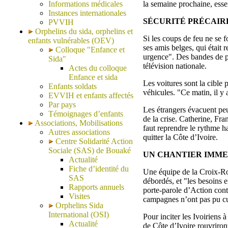
Informations médicales
la semaine prochaine, esse
Instances internationales
SÉCURITÉ PRÉCAIR
PVVIH
Orphelins du sida, orphelins et
Si les coups de feu ne se f
enfants vulnérables (OEV)
ses amis belges, qui était 
Colloque "Enfance et
urgence". Des bandes de pi
Sida"
télévision nationale.
Actes du colloque
Enfance et sida
Les voitures sont la cible p
Enfants soldats
véhicules. "Ce matin, il y 
EVVIH et enfants affectés
Par pays
Les étrangers évacuent peu
Témoignages d’enfants
de la crise. Catherine, Fran
Associations, Mobilisations
faut reprendre le rythme ha
Autres associations
quitter la Côte d’Ivoire.
Centre Solidarité Action
Sociale (SAS) de Bouaké
UN CHANTIER IMM
Actualité
Fiche d’identité du
Une équipe de la Croix-Rou
SAS
débordés, et "les besoins e
Rapports annuels
porte-parole d’Action contr
Visites
campagnes n’ont pas pu cul
Orphelins Sida
International (OSI)
Pour inciter les Ivoiriens
Actualité
de Côte d’Ivoire rouvriront