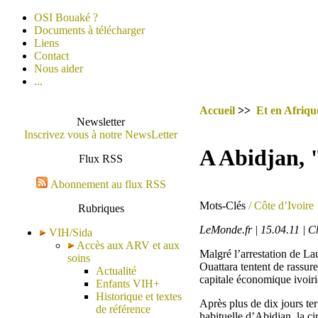
OSI Bouaké ?
Documents à télécharger
Liens
Contact
Nous aider
...
Accueil
>>
Et en Afrique
Newsletter
Inscrivez vous à notre NewsLetter
A Abidjan, "
Flux RSS
Abonnement au flux RSS
Mots-Clés
/ Côte d’Ivoire
Rubriques
LeMonde.fr | 15.04.11 | C
VIH/Sida
Accès aux ARV et aux
Malgré l’arrestation de Lau
soins
Ouattara tentent de rassure
Actualité
capitale économique ivoir
Enfants VIH+
Historique et textes
Après plus de dix jours ter
de référence
habituelle d’Abidjan, la ci