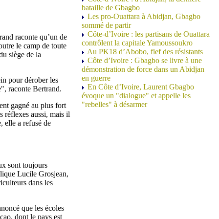
bataille de Gbagbo
Les pro-Ouattara à Abidjan, Gbagbo
sommé de partir
Côte-d’Ivoire : les partisans de Ouattara
rtrand raconte qu’un de
contrôlent la capitale Yamoussoukro
foutre le camp de toute
Au PK18 d’Abobo, fief des résistants
du siège de la
Côte d’Ivoire : Gbagbo se livre à une
démonstration de force dans un Abidjan
en guerre
lein pour dérober les
En Côte d’Ivoire, Laurent Gbagbo
e", raconte Bertrand.
évoque un "dialogue" et appelle les
"rebelles" à désarmer
ent gagné au plus fort
s réflexes aussi, mais il
, elle a refusé de
ux sont toujours
plique Lucile Grosjean,
iculteurs dans les
annoncé que les écoles
cao, dont le pays est