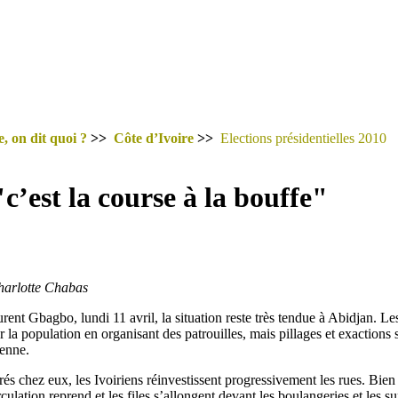
, on dit quoi ?
>>
Côte d’Ivoire
>>
Elections présidentielles 2010
c’est la course à la bouffe"
harlotte Chabas
rent Gbagbo, lundi 11 avril, la situation reste très tendue à Abidjan. L
r la population en organisant des patrouilles, mais pillages et exactions
ienne.
rés chez eux, les Ivoiriens réinvestissent progressivement les rues. Bien 
rculation reprend et les files s’allongent devant les boulangeries et les