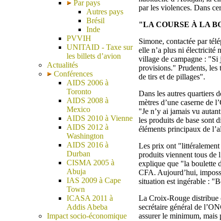
Par pays
par les violences. Dans cer
Autres pays
Brésil
"LA COURSE À LA B
Inde
PVVIH
Simone, contactée par télé
UNITAID - Taxe sur
elle n’a plus ni électricité
les billets d’avion
village de campagne : "Si 
Actualités
provisions." Prudents, les 
Conférences
de tirs et de pillages".
AIDS 2006 à
Toronto
Dans les autres quartiers de
AIDS 2008 à
mètres d’une caserne de l’
Mexico
"Je n’y ai jamais vu autant
AIDS 2010 à Vienne
les produits de base sont di
AIDS 2012 à
éléments principaux de l’a
Washington
AIDS 2016 à
Les prix ont "littéralement
Durban
produits viennent tous de l
CISMA 2005 à
explique que "la boulette 
Abuja
CFA. Aujourd’hui, impossib
IAS 2009 à Cape
situation est ingérable : 
Town
ICASA 2011 à
La Croix-Rouge distribue 
Addis Abeba
secrétaire général de l’ON
Impact socio-économique
assurer le minimum, mais 