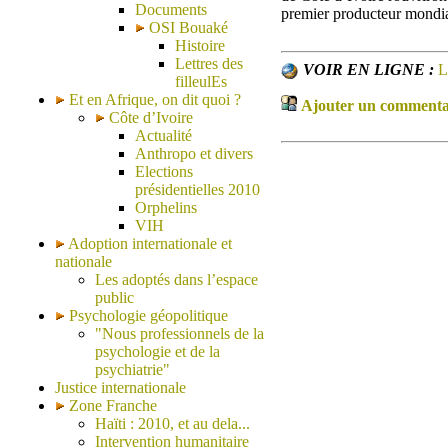
Documents
premier producteur mondia
OSI Bouaké
Histoire
Lettres des
VOIR EN LIGNE :
L
filleulEs
Et en Afrique, on dit quoi ?
Ajouter un commentair
Côte d’Ivoire
Actualité
Anthropo et divers
Elections
présidentielles 2010
Orphelins
VIH
Adoption internationale et
nationale
Les adoptés dans l’espace
public
Psychologie géopolitique
"Nous professionnels de la
psychologie et de la
psychiatrie"
Justice internationale
Zone Franche
Haïti : 2010, et au dela...
Intervention humanitaire