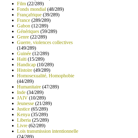
Film
(22/289)
Fonds mondial
(48/289)
Françafrique
(39/289)
France
(289/289)
Gabon
(12/289)
Génériques
(59/289)
Genre
(22/289)
Guerre, violences collectives
(149/289)
Guinée
(12/289)
Haïti
(15/289)
Handicap
(10/289)
Histoire
(49/289)
Homosexualité, Homophobie
(44/289)
Humanitaire
(47/289)
Inde
(34/289)
JAIV
(10/289)
Jeunesse
(21/289)
Justice
(65/289)
Kenya
(35/289)
Liberia
(25/289)
Livre
(62/289)
Lois transmission intentionnelle
(24/289)