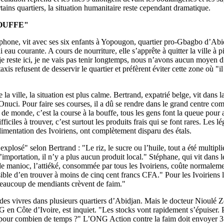
tains quartiers, la situation humanitaire reste cependant dramatique.
OUFFE"
phone, vit avec ses six enfants à Yopougon, quartier pro-Gbagbo d’Abi
 ni eau courante. A cours de nourriture, elle s’apprête à quitter la ville à
je reste ici, je ne vais pas tenir longtemps, nous n’avons aucun moyen d
taxis refusent de desservir le quartier et préfèrent éviter cette zone où "
 la ville, la situation est plus calme. Bertrand, expatrié belge, vit dans 
Onuci. Pour faire ses courses, il a dû se rendre dans le grand centre co
 de monde, c’est la course à la bouffe, tous les gens font la queue pour
fficiles à trouver, c’est surtout les produits frais qui se font rares. Les l
limentation des Ivoiriens, ont complètement disparu des étals.
 explosé" selon Bertrand : "Le riz, le sucre ou l’huile, tout a été multipl
’importation, il n’y a plus aucun produit local." Stéphane, qui vit dans le
de manioc, l’attiéké, consommée par tous les Ivoiriens, coûte normalem
le d’en trouver à moins de cinq cent francs CFA." Pour les Ivoiriens l
"Beaucoup de mendiants crèvent de faim."
des vivres dans plusieurs quartiers d’Abidjan. Mais le docteur Nioulé 
G en Côte d’Ivoire, est inquiet. "Les stocks vont rapidement s’épuiser. P
pour combien de temps ?" L’ONG Action contre la faim doit envoyer 35