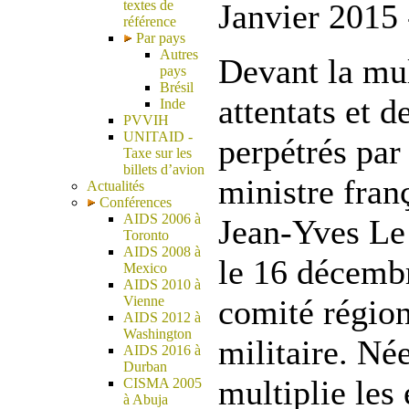
textes de
Janvier 2015 
référence
Par pays
Autres
Devant la mul
pays
Brésil
attentats et 
Inde
PVVIH
UNITAID -
perpétrés pa
Taxe sur les
billets d’avion
ministre fran
Actualités
Conférences
AIDS 2006 à
Jean-Yves Le
Toronto
AIDS 2008 à
le 16 décembr
Mexico
AIDS 2010 à
Vienne
comité région
AIDS 2012 à
Washington
militaire. Né
AIDS 2016 à
Durban
multiplie les 
CISMA 2005
à Abuja