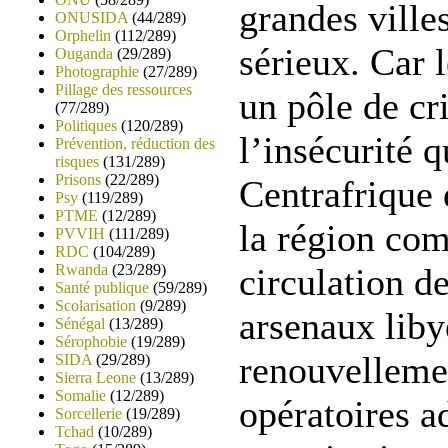
grandes villes
ONUSIDA
(44/289)
Orphelin
(112/289)
sérieux. Car 
Ouganda
(29/289)
Photographie
(27/289)
Pillage des ressources
un pôle de cr
(77/289)
Politiques
(120/289)
l’insécurité q
Prévention, réduction des
risques
(131/289)
Prisons
(22/289)
Centrafrique 
Psy
(119/289)
PTME
(12/289)
la région com
PVVIH
(111/289)
RDC
(104/289)
Rwanda
(23/289)
circulation d
Santé publique
(59/289)
Scolarisation
(9/289)
arsenaux libye
Sénégal
(13/289)
Sérophobie
(19/289)
renouvelleme
SIDA
(29/289)
Sierra Leone
(13/289)
Somalie
(12/289)
opératoires a
Sorcellerie
(19/289)
Tchad
(10/289)