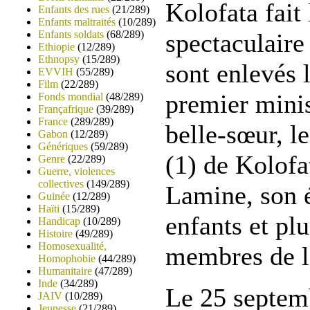
Kolofata fait 
Enfants des rues
(21/289)
Enfants maltraités
(10/289)
Enfants soldats
(68/289)
spectaculaire
Ethiopie
(12/289)
Ethnopsy
(15/289)
sont enlevés 
EVVIH
(55/289)
Film
(22/289)
premier mini
Fonds mondial
(48/289)
Françafrique
(39/289)
France
(289/289)
belle-sœur, l
Gabon
(12/289)
Génériques
(59/289)
(1) de Kolof
Genre
(22/289)
Guerre, violences
collectives
(149/289)
Lamine, son é
Guinée
(12/289)
Haïti
(15/289)
enfants et plu
Handicap
(10/289)
Histoire
(49/289)
Homosexualité,
membres de l
Homophobie
(44/289)
Humanitaire
(47/289)
Inde
(34/289)
Le 25 septemb
JAIV
(10/289)
Jeunesse
(21/289)