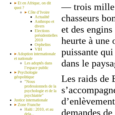
Et en Afrique, on dit
— trois mille
quoi ?
Côte d’Ivoire
chasseurs bom
Actualité
Anthropo et
divers
et des engins
Elections
présidentielles
heurte à une 
2010
Orphelins
puissante qui
VIH
Adoption internationale
et nationale
dans le paysa
Les adoptés dans
l’espace public
Psychologie
Les raids de
géopolitique
"Nous
professionnels de la
s’accompagne
psychologie et de la
psychiatrie"
d’enlèvements
Justice internationale
Zone Franche
Haïti : 2010, et au
demandes de 
dela...