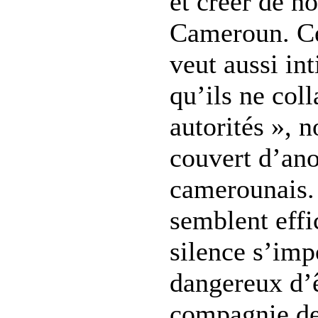
et créer de 
Cameroun. Ce
veut aussi in
qu’ils ne col
autorités », 
couvert d’ano
camerounais.
semblent effic
silence s’impo
dangereux d’ê
compagnie des