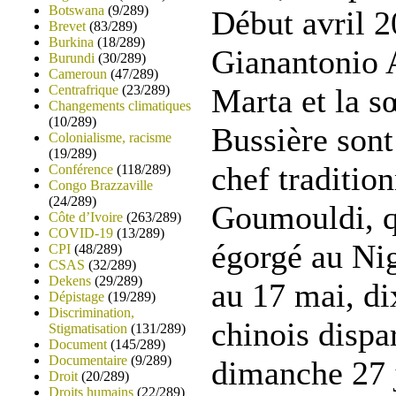
Botswana
(9/289)
Début avril 2
Brevet
(83/289)
Burkina
(18/289)
Gianantonio 
Burundi
(30/289)
Cameroun
(47/289)
Centrafrique
(23/289)
Marta et la s
Changements climatiques
(10/289)
Bussière sont
Colonialisme, racisme
(19/289)
chef traditio
Conférence
(118/289)
Congo Brazzaville
(24/289)
Goumouldi, q
Côte d’Ivoire
(263/289)
COVID-19
(13/289)
égorgé au Nig
CPI
(48/289)
CSAS
(32/289)
Dekens
(29/289)
au 17 mai, di
Dépistage
(19/289)
Discrimination,
chinois dispa
Stigmatisation
(131/289)
Document
(145/289)
Documentaire
(9/289)
dimanche 27 ju
Droit
(20/289)
Droits humains
(22/289)