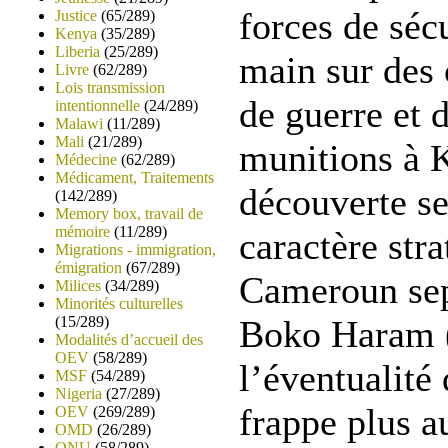
forces de séc
Justice
(65/289)
Kenya
(35/289)
Liberia
(25/289)
main sur des 
Livre
(62/289)
Lois transmission
de guerre et d
intentionnelle
(24/289)
Malawi
(11/289)
Mali
(21/289)
munitions à K
Médecine
(62/289)
Médicament, Traitements
découverte s
(142/289)
Memory box, travail de
mémoire
(11/289)
caractère str
Migrations - immigration,
émigration
(67/289)
Cameroun sep
Milices
(34/289)
Minorités culturelles
(15/289)
Boko Haram (
Modalités d’accueil des
OEV
(58/289)
l’éventualité
MSF
(54/289)
Nigeria
(27/289)
frappe plus a
OEV
(269/289)
OMD
(26/289)
ONU
(58/289)