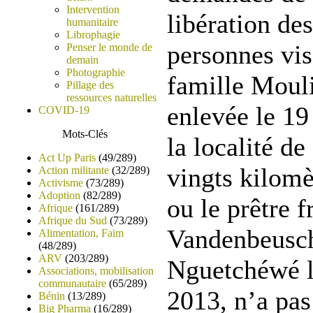
Intervention
libération de
humanitaire
Librophagie
personnes vi
Penser le monde de
demain
Photographie
famille Moul
Pillage des
ressources naturelles
enlevée le 19
COVID-19
Mots-Clés
la localité d
Act Up Paris
(49/289)
vingts kilomè
Action militante
(32/289)
Activisme
(73/289)
Adoption
(82/289)
ou le prêtre 
Afrique
(161/289)
Afrique du Sud
(73/289)
Vandenbeusch
Alimentation, Faim
(48/289)
ARV
(203/289)
Nguetchéwé 
Associations, mobilisation
communautaire
(65/289)
2013, n’a pas 
Bénin
(13/289)
Big Pharma
(16/289)