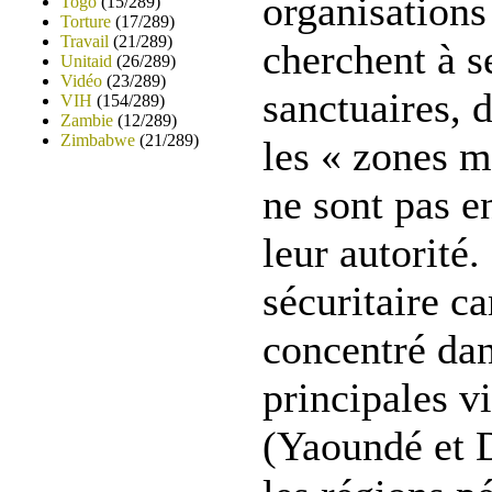
organisations
Togo
(15/289)
Torture
(17/289)
Travail
(21/289)
cherchent à s
Unitaid
(26/289)
Vidéo
(23/289)
sanctuaires, 
VIH
(154/289)
Zambie
(12/289)
Zimbabwe
(21/289)
les « zones m
ne sont pas e
leur autorité.
sécuritaire c
concentré dan
principales v
(Yaoundé et D