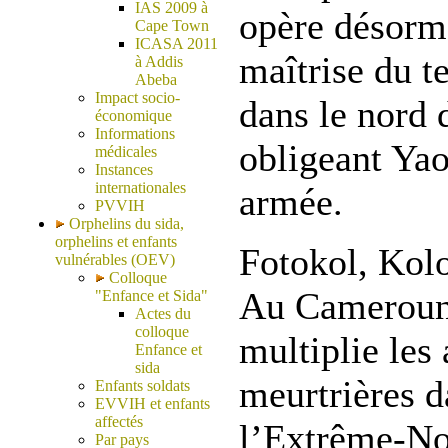
IAS 2009 à
opère désorm
Cape Town
ICASA 2011
maîtrise du t
à Addis
Abeba
Impact socio-
dans le nord
économique
Informations
obligeant Yao
médicales
Instances
internationales
armée.
PVVIH
Orphelins du sida,
orphelins et enfants
Fotokol, Kol
vulnérables (OEV)
Colloque
Au Cameroun
"Enfance et Sida"
Actes du
colloque
multiplie les
Enfance et
sida
meurtrières d
Enfants soldats
EVVIH et enfants
affectés
l’Extrême-Nor
Par pays