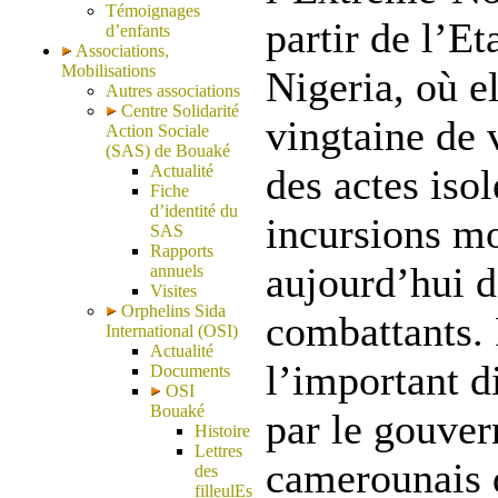
Témoignages
partir de l’E
d’enfants
Associations,
Mobilisations
Nigeria, où e
Autres associations
Centre Solidarité
vingtaine de 
Action Sociale
(SAS) de Bouaké
Actualité
des actes isol
Fiche
d’identité du
incursions mo
SAS
Rapports
aujourd’hui d
annuels
Visites
Orphelins Sida
combattants. 
International (OSI)
Actualité
l’important d
Documents
OSI
Bouaké
par le gouve
Histoire
Lettres
camerounais 
des
filleulEs