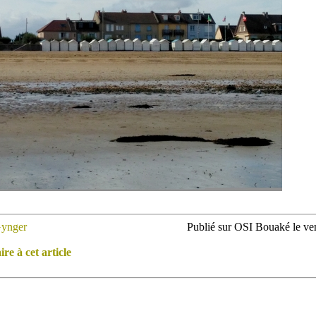
ynger
Publié sur OSI Bouaké le ve
e à cet article