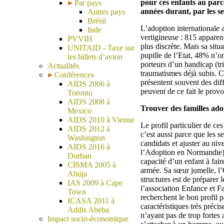
pour ces enfants au parco
Par pays
années durant, par les se
Autres pays
Brésil
L’adoption internationale a
Inde
vertigineuse : 815 appare
PVVIH
plus discrète. Mais sa situ
UNITAID - Taxe sur
pupille de l’Etat, 48% n’on
les billets d’avion
porteurs d’un
handicap
(tr
Actualités
traumatismes déjà subis. C
Conférences
présentent souvent des diff
AIDS 2006 à
peuvent de ce fait le prov
Toronto
AIDS 2008 à
Trouver des familles adop
Mexico
AIDS 2010 à Vienne
Le profil particulier de ce
AIDS 2012 à
c’est aussi parce que les s
Washington
candidats et ajuster au n
AIDS 2016 à
l’Adoption en Normandie) a 
Durban
capacité d’un enfant à fair
CISMA 2005 à
armée. Sa sœur jumelle, l
Abuja
structures est de préparer 
IAS 2009 à Cape
l’association Enfance et 
Town
recherchent le bon profil p
ICASA 2011 à
caractéristiques très préc
Addis Abeba
n’ayant pas de trop fortes a
Impact socio-économique