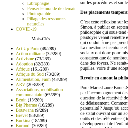
sur les procédures et sur le
Librophagie
Penser le monde de demain
Des placements temporai
Photographie
Pillage des ressources
C’est cette réflexion sur 
naturelles
Simon, à publier en septem
COVID-19
philosophie qui sous-tend 
plaidoyer venait remettre e
Mots-Clés
qui conduit à ne pas prend
La question est centrale e
Act Up Paris
(49/289)
sociaux ont donc pour missi
Action militante
(32/289)
constatent que de nombreux
Activisme
(73/289)
dans des foyers. Ne serait-
Adoption
(82/289)
pupilles, voire d’une adop
Afrique
(161/289)
Afrique du Sud
(73/289)
Revoir en amont la philo
Alimentation, Faim
(48/289)
ARV
(203/289)
Pour Marie-Laure Bouet-Sim
Associations, mobilisation
par l’accompagnement des 
communautaire
(65/289)
question de la réactivité d
Bénin
(13/289)
de délaissement. Comment s
Big Pharma
(16/289)
parentalité ? Jusqu’où acc
Botswana
(9/289)
de statut ouvrant sur un ac
Brevet
(83/289)
outils et des référentiels 
Burkina
(18/289)
développement de l’enfant,
Burundi
(30/289)