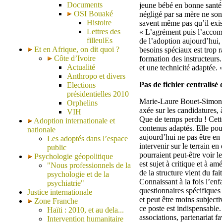
Documents
jeune bébé en bonne santé 
OSI Bouaké
négligé par sa mère ne sont
Histoire
savent même pas qu’il exist
Lettres des
« L’agrément puis l’accomp
filleulEs
de l’adoption aujourd’hui
Et en Afrique, on dit quoi ?
besoins spéciaux est trop
Côte d’Ivoire
formation des instructeurs
Actualité
et une technicité adaptée. 
Anthropo et divers
Pas de fichier centralisé
Elections
présidentielles 2010
Marie-Laure Bouet-Simon pl
Orphelins
axée sur les candidatures, 
VIH
Que de temps perdu ! Cette
Adoption internationale et
contenus adaptés. Elle po
nationale
aujourd’hui ne pas être en
Les adoptés dans l’espace
intervenir sur le terrain 
public
pourraient peut-être voir 
Psychologie géopolitique
est sujet à critique et à 
"Nous professionnels de la
de la structure vient du fa
psychologie et de la
Connaissant à la fois l’enfa
psychiatrie"
questionnaires spécifiques 
Justice internationale
et peut être moins subject
Zone Franche
ce poste est indispensable
Haïti : 2010, et au dela...
associations, partenariat 
Intervention humanitaire