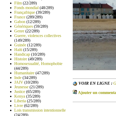
Film
(22/289)
Fonds mondial
(48/289)
Françafrique
(39/289)
France
(289/289)
Gabon
(12/289)
Génériques
(59/289)
Genre
(22/289)
Guerre, violences collectives
(149/289)
Guinée
(12/289)
Haïti
(15/289)
Handicap
(10/289)
Histoire
(49/289)
Homosexualité, Homophobie
(44/289)
Humanitaire
(47/289)
Inde
(34/289)
JAIV
(10/289)
VOIR EN LIGNE :
G
Jeunesse
(21/289)
Justice
(65/289)
Ajouter un commentair
Kenya
(35/289)
Liberia
(25/289)
Livre
(62/289)
Lois transmission intentionnelle
(24/289)