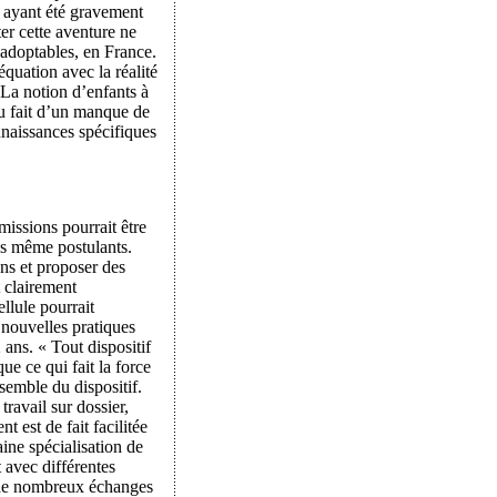
u ayant été gravement
ter cette aventure ne
t adoptables, en France.
quation avec la réalité
La notion d’enfants à
u fait d’un manque de
nnaissances spécifiques
missions pourrait être
les même postulants.
ons et proposer des
 clairement
llule pourrait
 nouvelles pratiques
ans. « Tout dispositif
e ce qui fait la force
nsemble du dispositif.
travail sur dossier,
 est de fait facilitée
ine spécialisation de
 avec différentes
s de nombreux échanges