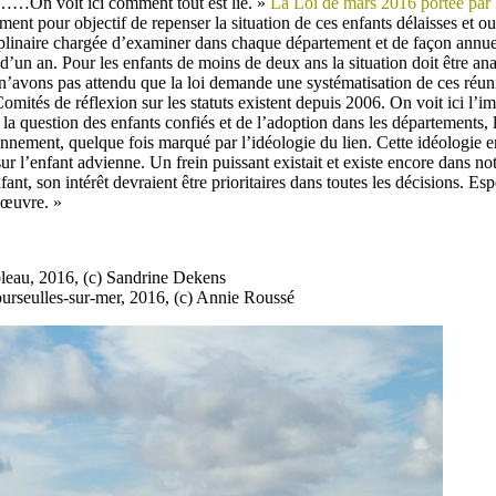
t……On voit ici comment tout est lié. »
La Loi de mars 2016 portée par
nt pour objectif de repenser la situation de ces enfants délaisses et oub
linaire chargée d’examiner dans chaque département et de façon annuell
d’un an. Pour les enfants de moins de deux ans la situation doit être ana
n’avons pas attendu que la loi demande une systématisation de ces réun
ités de réflexion sur les statuts existent depuis 2006. On voit ici l’i
la question des enfants confiés et de l’adoption dans les départements, 
ionnement, quelque fois marqué par l’idéologie du lien. Cette idéologie
ur l’enfant advienne. Un frein puissant existait et existe encore dans not
fant, son intérêt devraient être prioritaires dans toutes les décisions. E
n œuvre. »
bleau, 2016, (c) Sandrine Dekens
ourseulles-sur-mer, 2016, (c) Annie Roussé