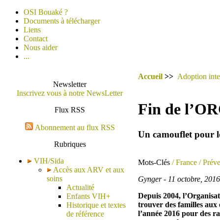
OSI Bouaké ?
Documents à télécharger
Liens
Contact
Nous aider
...
Accueil
>>
Adoption inte
Newsletter
Inscrivez vous à notre NewsLetter
Fin de l’OR
Flux RSS
Abonnement au flux RSS
Un camouflet pour le
Rubriques
VIH/Sida
Mots-Clés
/ France
/ Préve
Accès aux ARV et aux
soins
Gynger - 11 octobre, 2016
Actualité
Depuis 2004, l’Organisa
Enfants VIH+
trouver des familles aux e
Historique et textes
l’année 2016 pour des rai
de référence