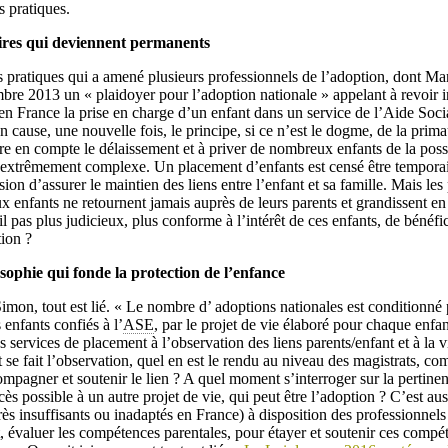
s pratiques.
res qui deviennent permanents
les pratiques qui a amené plusieurs professionnels de l’adoption, dont M
bre 2013 un « plaidoyer pour l’adoption nationale » appelant à revoir i
en France la prise en charge d’un enfant dans un service de l’Aide Soci
n cause, une nouvelle fois, le principe, si ce n’est le dogme, de la prima
re en compte le délaissement et à priver de nombreux enfants de la possi
t extrêmement complexe. Un placement d’enfants est censé être temporair
on d’assurer le maintien des liens entre l’enfant et sa famille. Mais les
 enfants ne retournent jamais auprès de leurs parents et grandissent en
il pas plus judicieux, plus conforme à l’intérêt de ces enfants, de bénéfic
tion ?
sophie qui fonde la protection de l’enfance
on, tout est lié. « Le nombre d’ adoptions nationales est conditionné pa
enfants confiés à l’
ASE
, par le projet de vie élaboré pour chaque enfan
es services de placement à l’observation des liens parents/enfant et à la v
e fait l’observation, quel en est le rendu au niveau des magistrats, co
ompagner et soutenir le lien ? A quel moment s’interroger sur la perti
cès possible à un autre projet de vie, qui peut être l’adoption ? C’est aus
( très insuffisants ou inadaptés en France) à disposition des professionnel
 évaluer les compétences parentales, pour étayer et soutenir ces compét