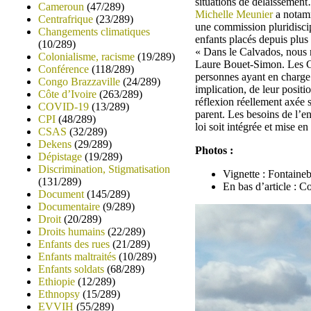
situations de délaissemen
Cameroun
(47/289)
Michelle Meunier
a notamme
Centrafrique
(23/289)
une commission pluridiscip
Changements climatiques
enfants placés depuis plus 
(10/289)
« Dans le Calvados, nous 
Colonialisme, racisme
(19/289)
Laure Bouet-Simon. Les Com
Conférence
(118/289)
personnes ayant en charge 
Congo Brazzaville
(24/289)
implication, de leur posit
Côte d’Ivoire
(263/289)
réflexion réellement axée s
COVID-19
(13/289)
parent. Les besoins de l’en
CPI
(48/289)
loi soit intégrée et mise e
CSAS
(32/289)
Dekens
(29/289)
Photos :
Dépistage
(19/289)
Discrimination, Stigmatisation
Vignette : Fontaine
(131/289)
En bas d’article : C
Document
(145/289)
Documentaire
(9/289)
Droit
(20/289)
Droits humains
(22/289)
Enfants des rues
(21/289)
Enfants maltraités
(10/289)
Enfants soldats
(68/289)
Ethiopie
(12/289)
Ethnopsy
(15/289)
EVVIH
(55/289)