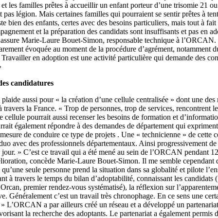
et les familles prêtes à accueillir un enfant porteur d’une trisomie 21 o
 pas légion. Mais certaines familles qui pourraient se sentir prêtes à ten
e bien des enfants, certes avec des besoins particuliers, mais tout à fai
agnement et la préparation des candidats sont insuffisants et pas en adé
, assure Marie-Laure Bouet-Simon, responsable technique à l’ORCAN. 
 rarement évoquée au moment de la procédure d’agrément, notamment d
. Travailler en adoption est une activité particulière qui demande des co
»
 des candidatures
aide aussi pour « la création d’une cellule centralisée » dont une des 
à travers la France. « Trop de personnes, trop de services, rencontrent 
 cellule pourrait aussi recenser les besoins de formation et d’informati
urrait également répondre à des demandes de département qui expriment
 mesure de conduire ce type de projets . Une « technicienne » de cette ce
en duo avec des professionnels départementaux. Ainsi progressivement de
le jour. » C’est ce travail qui a été mené au sein de l’ORCAN pendant 12 
amélioration, concède Marie-Laure Bouet-Simon. Il me semble cependant qu
it qu’une seule personne prend la situation dans sa globalité et pilote l’e
nt à travers le temps du bilan d’adoptabilité, connaissant les candidats ( 
Orcan, premier rendez-vous systématisé), la réflexion sur l’apparentement
ive. Généralement c’est un travail très chronophage. En ce sens une certa
. » L’ORCAN a par ailleurs créé un réseau et a développé un partenariat
favorisant la recherche des adoptants. Le partenariat a également permi