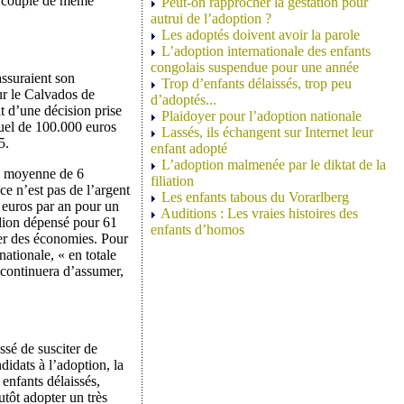
un couple de même
Peut-on rapprocher la gestation pour
autrui de l’adoption ?
Les adoptés doivent avoir la parole
L’adoption internationale des enfants
congolais suspendue pour une année
ssuraient son
Trop d’enfants délaissés, trop peu
ur le Calvados de
d’adoptés...
it d’une décision prise
Plaidoyer pour l’adoption nationale
uel de 100.000 euros
Lassés, ils échangent sur Internet leur
5.
enfant adopté
L’adoption malmenée par le diktat de la
une moyenne de 6
filiation
e n’est pas de l’argent
Les enfants tabous du Vorarlberg
 euros par an pour un
Auditions : Les vraies histoires des
llion dépensé pour 61
enfants d’homos
ser des économies. Pour
ationale, « en totale
l continuera d’assumer,
sé de susciter de
idats à l’adoption, la
 enfants délaissés,
utôt adopter un très