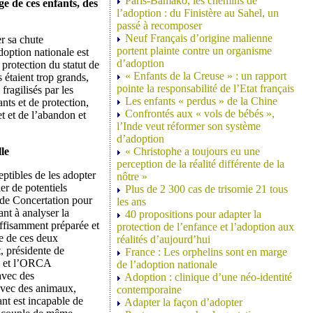
Paris-Bamako, les chemins de
ge de ces enfants, des
l’adoption : du Finistère au Sahel, un
passé à recomposer
Neuf Français d’origine malienne
er sa chute
portent plainte contre un organisme
option nationale est
d’adoption
 protection du statut de
« Enfants de la Creuse » : un rapport
 étaient trop grands,
pointe la responsabilité de l’Etat français
fragilisés par les
Les enfants « perdus » de la Chine
nts et de protection,
Confrontés aux « vols de bébés »,
et et de l’abandon et
l’Inde veut réformer son système
d’adoption
le
« Christophe a toujours eu une
perception de la réalité différente de la
eptibles de les adopter
nôtre »
er de potentiels
Plus de 2 300 cas de trisomie 21 tous
 de Concertation pour
les ans
ant à analyser la
40 propositions pour adapter la
suffisamment préparée et
protection de l’enfance et l’adoption aux
e de ces deux
réalités d’aujourd’hui
t, présidente de
France : Les orphelins sont en marge
AN et l’ORCA
de l’adoption nationale
avec des
Adoption : clinique d’une néo-identité
 avec des animaux,
contemporaine
fant est incapable de
Adapter la façon d’adopter