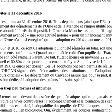
 à une femme, la recherche s’oriente sur une personne célibataire ou 
ités le 31 décembre 2016
s portes au 31 décembre 2016. Trois départements (ainsi que l’Etat) a
ment des départements de l’Orne et de la Manche et l’impossibilité po
 aboutit à l’arrêt du dispositif. L’Orne et la Manche assurent qu’il s’ag
ument avancé : « une sous activité notoire » pour un financement ann
e l’Orne n’a ainsi enregistré qu’une adoption en 2014 et aucune en 201
2004 et 2016, ce sont 61 adoptions qui ont été réalisées au total, soit 
rtements confondus. « Quand on connaît le coût d’un pupille de l’Etat, c
de son côté Nathalie Parent. De fait, l’Etat dépense en moyenne 22.257
ueil et 60.804 euros pour un placement en foyer. Si on divise le 1,2 mi
ent 19.672 euros par dossier. Ces 61 adoptions ont bien permis de réali
 l’ORCAN signe le désintérêt manifeste des institutions pour l’adoption n
cours officiels ». Le département du Calvados assure que pour sa part, i
ission dédiée à l’adoption des enfants à besoins spécifiques.
on trop peu formés et informés
emet sur le devant de la scène des problématiques qui n’ont jamais ces
oire de vives controverses : l’accompagnement et la formation des cand
idatures et au-delà, l’adoptabilité des pupilles de l’Etat, la question des
 primauté du lien biologique. Oui, évidemment, les couples souhaitent pl