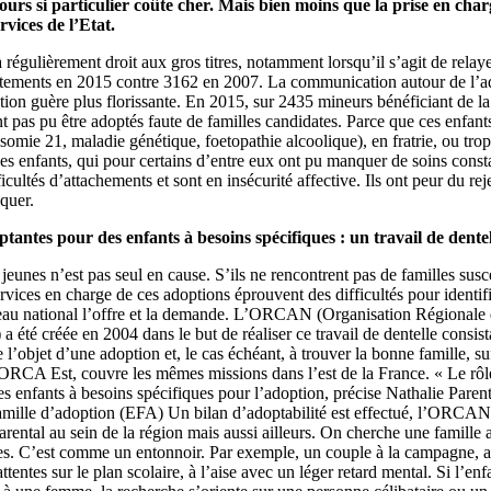
urs si particulier coûte cher. Mais bien moins que la prise en char
rvices de l’Etat.
 régulièrement droit aux gros titres, notamment lorsqu’il s’agit de relay
ntements en 2015 contre 3162 en 2007. La communication autour de l’ad
ation guère plus florissante. En 2015, sur 2435 mineurs bénéficiant de la
t pas pu être adoptés faute de familles candidates. Parce que ces enfants
isomie 21, maladie génétique, foetopathie alcoolique), en fratrie, ou trop 
es enfants, qui pour certains d’entre eux ont pu manquer de soins consta
icultés d’attachements et sont en insécurité affective. Ils ont peur du rej
oquer.
tantes pour des enfants à besoins spécifiques : un travail de dentel
s jeunes n’est pas seul en cause. S’ils ne rencontrent pas de familles susc
ervices en charge de ces adoptions éprouvent des difficultés pour identifi
iveau national l’offre et la demande. L’ORCAN (Organisation Régionale
été créée en 2004 dans le but de réaliser ce travail de dentelle consist
e l’objet d’une adoption et, le cas échéant, à trouver la bonne famille, 
’ORCA Est, couvre les mêmes missions dans l’est de la France. « Le rôl
les enfants à besoins spécifiques pour l’adoption, précise Nathalie Paren
Famille d’adoption (EFA) Un bilan d’adoptabilité est effectué, l’ORC
arental au sein de la région mais aussi ailleurs. On cherche une famille 
ises. C’est comme un entonnoir. Par exemple, un couple à la campagne,
ttentes sur le plan scolaire, à l’aise avec un léger retard mental. Si l’en