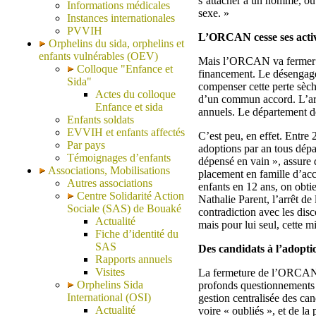
s’attacher à un homme, ou
Informations médicales
sexe. »
Instances internationales
PVVIH
L’ORCAN cesse ses activ
Orphelins du sida, orphelins et
enfants vulnérables (OEV)
Mais l’ORCAN va fermer se
Colloque "Enfance et
financement. Le désengage
Sida"
compenser cette perte sèche
Actes du colloque
d’un commun accord. L’arg
Enfance et sida
annuels. Le département d
Enfants soldats
EVVIH et enfants affectés
C’est peu, en effet. Entre 
Par pays
adoptions par an tous dépa
Témoignages d’enfants
dépensé en vain », assure 
Associations, Mobilisations
placement en famille d’acc
Autres associations
enfants en 12 ans, on obti
Centre Solidarité Action
Nathalie Parent, l’arrêt de
Sociale (SAS) de Bouaké
contradiction avec les dis
Actualité
mais pour lui seul, cette m
Fiche d’identité du
SAS
Des candidats à l’adopti
Rapports annuels
Visites
La fermeture de l’ORCAN r
Orphelins Sida
profonds questionnements v
International (OSI)
gestion centralisée des cand
Actualité
voire « oubliés », et de la