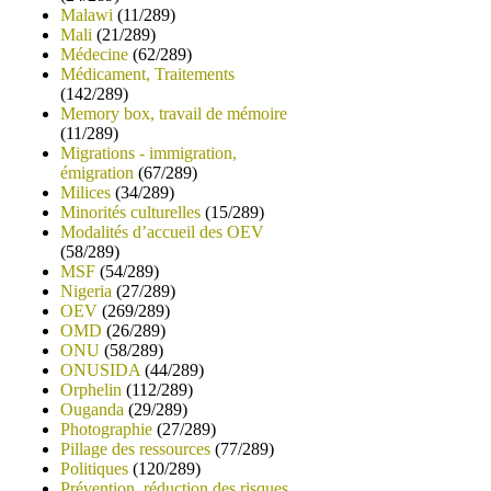
Malawi
(11/289)
Mali
(21/289)
Médecine
(62/289)
Médicament, Traitements
(142/289)
Memory box, travail de mémoire
(11/289)
Migrations - immigration,
émigration
(67/289)
Milices
(34/289)
Minorités culturelles
(15/289)
Modalités d’accueil des OEV
(58/289)
MSF
(54/289)
Nigeria
(27/289)
OEV
(269/289)
OMD
(26/289)
ONU
(58/289)
ONUSIDA
(44/289)
Orphelin
(112/289)
Ouganda
(29/289)
Photographie
(27/289)
Pillage des ressources
(77/289)
Politiques
(120/289)
Prévention, réduction des risques