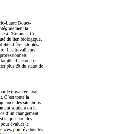
arie-Laure Bouet-
ntégralement la
ale à l’Enfance. Ce
uté du lien biologique,
bilité d’être adoptés.
e. Les travailleurs
 professionnels
 famille d’accueil ou
ier plus tôt du statut de
r le travail en aval,
t. C’est toute la
igilance des situations
mment soutient on la
nence d’un changement
si la question des
s pour évaluer le
ences, pour évaluer les