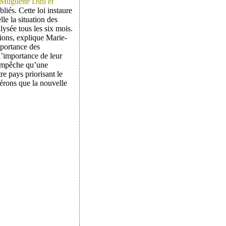
 Muguette Dini et
liés. Cette loi instaure
e la situation des
lysée tous les six mois.
ions, explique Marie-
mportance des
l’importance de leur
 empêche qu’une
re pays priorisant le
spérons que la nouvelle