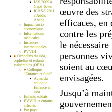
responsabilit
IAS 2009 à
Cape Town
œuvre des str
ICASA 2011
à Addis
efficaces, en 
Abeba
Impact socio-
économique
contre les pré
Informations
médicales
le nécessaire
Instances
internationales
PVVIH
personnes vi
Orphelins du sida,
orphelins et enfants
soient au cœu
vulnérables (OEV)
Colloque
"Enfance et Sida"
envisagées.
Actes du
colloque
Enfance et
Jusqu’à maint
sida
Enfants soldats
gouvernement
EVVIH et enfants
affectés
Par pays