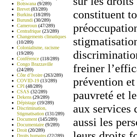
sur les droit
Botswana
(9/289)
Brevet
(83/289)
constituent t
Burkina
(18/289)
Burundi
(30/289)
préoccupation
Cameroun
(47/289)
Centrafrique
(23/289)
Changements climatiques
stigmatisation
(10/289)
Colonialisme, racisme
discriminatio
(19/289)
Conférence
(118/289)
Congo Brazzaville
freiner l’effi
(24/289)
Côte d’Ivoire
(263/289)
prévention et
COVID-19
(13/289)
CPI
(48/289)
pauvreté et l
CSAS
(32/289)
Dekens
(29/289)
Dépistage
(19/289)
aux services
Discrimination,
Stigmatisation
(131/289)
aussi les per
Document
(145/289)
Documentaire
(9/289)
Droit
(20/289)
leurs droits 
Droits humains
(22/289)