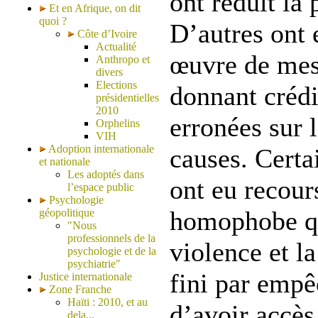
ont réduit la
Et en Afrique, on dit
quoi ?
D’autres ont
Côte d’Ivoire
Actualité
œuvre de mes
Anthropo et
divers
Elections
donnant crédi
présidentielles
2010
erronées sur 
Orphelins
VIH
Adoption internationale
causes. Cert
et nationale
Les adoptés dans
ont eu recour
l’espace public
Psychologie
homophobe qu
géopolitique
"Nous
professionnels de la
violence et la
psychologie et de la
psychiatrie"
fini par empê
Justice internationale
Zone Franche
Haïti : 2010, et au
d’avoir accès
dela...