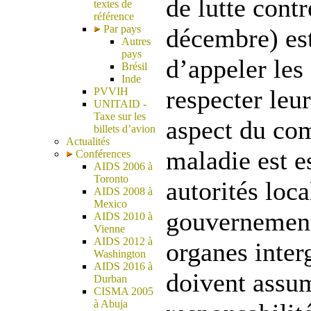
de lutte cont
textes de
référence
Par pays
décembre) est
Autres
pays
d’appeler le
Brésil
Inde
respecter leu
PVVIH
UNITAID -
Taxe sur les
aspect du com
billets d’avion
Actualités
maladie est e
Conférences
AIDS 2006 à
Toronto
autorités loca
AIDS 2008 à
Mexico
gouvernement
AIDS 2010 à
Vienne
AIDS 2012 à
organes inte
Washington
AIDS 2016 à
doivent assum
Durban
CISMA 2005
à Abuja