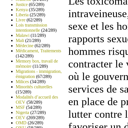
Les toxicoma
Justice
(65/289)
Kenya
(35/289)
intraveineuse,
Liberia
(25/289)
Livre
(62/289)
sexe et les 
Lois transmission
intentionnelle
(24/289)
rapports sexu
Malawi
(11/289)
Mali
(21/289)
Médecine
(62/289)
hommes risqu
Médicament, Traitements
(142/289)
contracter le 
Memory box, travail de
mémoire
(11/289)
Migrations - immigration,
où le gouvern
émigration
(67/289)
Milices
(34/289)
services de s
Minorités culturelles
(15/289)
Modalités d’accueil des
en place de 
OEV
(58/289)
MSF
(54/289)
lutter contre 
Nigeria
(27/289)
OEV
(269/289)
OMD
(26/289)
favoriser un 
ONU
(58/289)