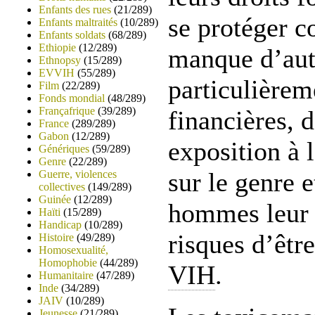
Enfants des rues
(21/289)
se protéger co
Enfants maltraités
(10/289)
Enfants soldats
(68/289)
Ethiopie
(12/289)
manque d’aut
Ethnopsy
(15/289)
EVVIH
(55/289)
particulièrem
Film
(22/289)
Fonds mondial
(48/289)
Françafrique
(39/289)
financières, 
France
(289/289)
Gabon
(12/289)
exposition à 
Génériques
(59/289)
Genre
(22/289)
sur le genre e
Guerre, violences
collectives
(149/289)
Guinée
(12/289)
hommes leur f
Haïti
(15/289)
Handicap
(10/289)
risques d’être
Histoire
(49/289)
Homosexualité,
Homophobie
(44/289)
VIH
.
Humanitaire
(47/289)
Inde
(34/289)
JAIV
(10/289)
Jeunesse
(21/289)