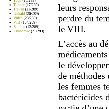
Togo
(15/289)
leurs responsa
Torture
(17/289)
Travail
(21/289)
Unitaid
(26/289)
perdre du tem
Vidéo
(23/289)
VIH
(154/289)
le
VIH
.
Zambie
(12/289)
Zimbabwe
(21/289)
L’accès au dé
médicaments a
le développem
de méthodes 
les femmes te
bactéricides 
partie d’une 