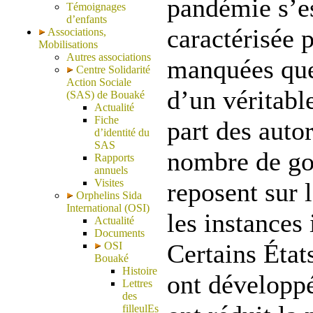
pandémie s’es
Témoignages
d’enfants
caractérisée 
Associations,
Mobilisations
Autres associations
manquées que
Centre Solidarité
Action Sociale
d’un véritabl
(SAS) de Bouaké
Actualité
Fiche
part des auto
d’identité du
SAS
nombre de go
Rapports
annuels
Visites
reposent sur l
Orphelins Sida
International (OSI)
les instances 
Actualité
Documents
Certains État
OSI
Bouaké
Histoire
ont développé
Lettres
des
filleulEs