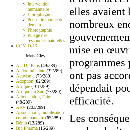
Intervention
elles avaient 
humanitaire
Librophagie
Penser le monde de
nombreux enc
demain
Photographie
gouvernements
Pillage des
ressources naturelles
COVID-19
mise en œuvr
Mots-Clés
programmes p
Act Up Paris
(49/289)
Action militante
(32/289)
ont pas accor
Activisme
(73/289)
Adoption
(82/289)
dépendait pou
Afrique
(161/289)
Afrique du Sud
(73/289)
Alimentation, Faim
efficacité.
(48/289)
ARV
(203/289)
Associations, mobilisation
Les conséqu
communautaire
(65/289)
Bénin
(13/289)
Big Pharma
(16/289)