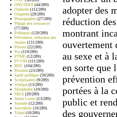
ONUSIDA
(44/289)
adopter des 
Orphelin
(112/289)
Ouganda
(29/289)
réduction de
Photographie
(27/289)
Pillage des ressources
(77/289)
montrant inca
Politiques
(120/289)
Prévention, réduction des
ouvertement d
risques
(131/289)
Prisons
(22/289)
Psy
(119/289)
au sexe et à l
PTME
(12/289)
PVVIH
(111/289)
en sorte que 
RDC
(104/289)
Rwanda
(23/289)
Santé publique
(59/289)
prévention ef
Scolarisation
(9/289)
Sénégal
(13/289)
portées à la 
Sérophobie
(19/289)
SIDA
(29/289)
Sierra Leone
(13/289)
public et ren
Somalie
(12/289)
Sorcellerie
(19/289)
des gouvernem
Tchad
(10/289)