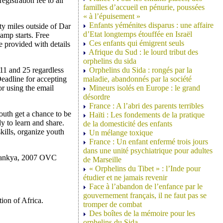
gistration fee to all
familles d’accueil en pénurie, poussées
« à l’épuisement »
Enfants yéménites disparus : une affaire
y miles outside of Dar
d’Etat longtemps étouffée en Israël
amp starts. Free
Ces enfants qui émigrent seuls
e provided with details
Afrique du Sud : le lourd tribut des
orphelins du sida
 11 and 25 regardless
Orphelins du Sida : rongés par la
 Deadline for accepting
maladie, abandonnés par la société
or using the email
Mineurs isolés en Europe : le grand
désordre
France : A l’abri des parents terribles
youth get a chance to be
Haïti : Les fondements de la pratique
 to learn and share.
de la domesticité des enfants
kills, organize youth
Un mélange toxique
France : Un enfant enfermé trois jours
dans une unité psychiatrique pour adultes
ia Nankya, 2007 OVC
de Marseille
« Orphelins du Tibet » : l’Inde pour
étudier et ne jamais revenir
Face à l’abandon de l’enfance par le
gouvernement français, il ne faut pas se
ion of Africa.
tromper de combat
Des boîtes de la mémoire pour les
orphelins du Sida