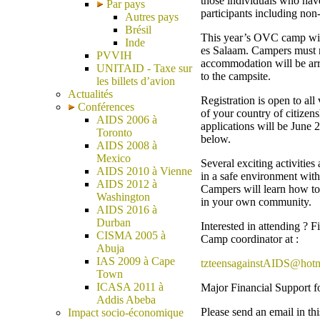
those individuals who have 
Par pays
participants including no
Autres pays
Brésil
This year’s OVC camp will
Inde
es Salaam. Campers must m
PVVIH
accommodation will be arra
UNITAID - Taxe sur
to the campsite.
les billets d’avion
Actualités
Registration is open to al
Conférences
of your country of citizens
AIDS 2006 à
applications will be June 
Toronto
below.
AIDS 2008 à
Mexico
Several exciting activities
AIDS 2010 à Vienne
in a safe environment wit
AIDS 2012 à
Campers will learn how to 
Washington
in your own community.
AIDS 2016 à
Durban
Interested in attending ? 
CISMA 2005 à
Camp coordinator at :
Abuja
IAS 2009 à Cape
tzteensagainstAIDS@hot
Town
ICASA 2011 à
Major Financial Support f
Addis Abeba
Please send an email in t
Impact socio-économique