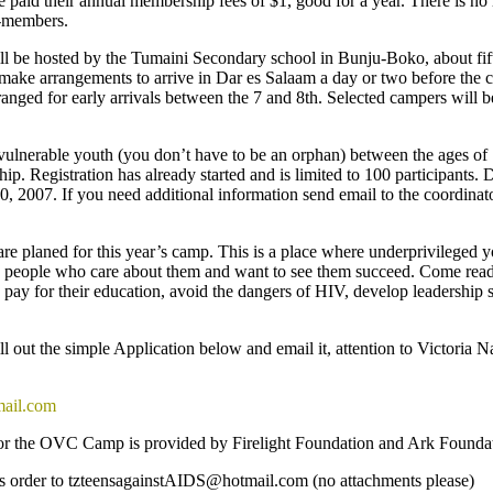
paid their annual membership fees of $1, good for a year. There is no re
n-members.
 be hosted by the Tumaini Secondary school in Bunju-Boko, about fift
ake arrangements to arrive in Dar es Salaam a day or two before the c
nged for early arrivals between the 7 and 8th. Selected campers will b
l vulnerable youth (you don’t have to be an orphan) between the ages of
hip. Registration has already started and is limited to 100 participants.
20, 2007. If you need additional information send email to the coordinat
 are planed for this year’s camp. This is a place where underprivileged 
h people who care about them and want to see them succeed. Come ready
pay for their education, avoid the dangers of HIV, develop leadership s
Fill out the simple Application below and email it, attention to Victor
mail.com
or the OVC Camp is provided by Firelight Foundation and Ark Foundat
his order to tzteensagainstAIDS@hotmail.com (no attachments please)