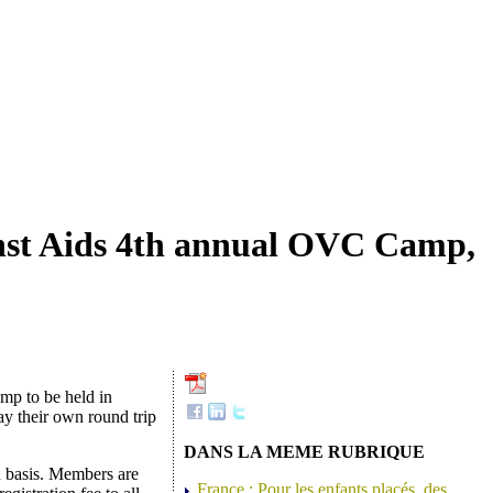
nst Aids 4th annual OVC Camp,
mp to be held in
ay their own round trip
DANS LA MEME RUBRIQUE
d basis. Members are
France : Pour les enfants placés, des