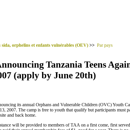
 sida, orphelins et enfants vulnérables (OEV)
>>
Par pays
Announcing Tanzania Teens Agai
007 (apply by June 20th)
nouncing its annual Orphans and Vulnerable Children (OVC) Youth Ca
13, 2007. The camp is free to youth that qualify but participants must p
 site and back home.
istance will be provided to members of TAA on a first come, first serve