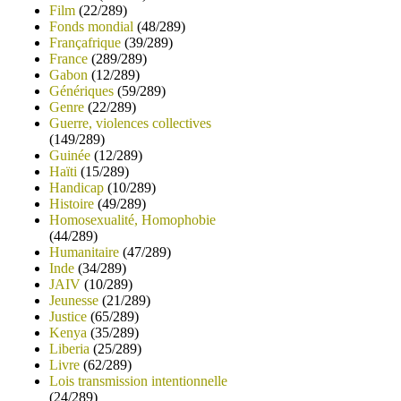
Film
(22/289)
Fonds mondial
(48/289)
Françafrique
(39/289)
France
(289/289)
Gabon
(12/289)
Génériques
(59/289)
Genre
(22/289)
Guerre, violences collectives
(149/289)
Guinée
(12/289)
Haïti
(15/289)
Handicap
(10/289)
Histoire
(49/289)
Homosexualité, Homophobie
(44/289)
Humanitaire
(47/289)
Inde
(34/289)
JAIV
(10/289)
Jeunesse
(21/289)
Justice
(65/289)
Kenya
(35/289)
Liberia
(25/289)
Livre
(62/289)
Lois transmission intentionnelle
(24/289)