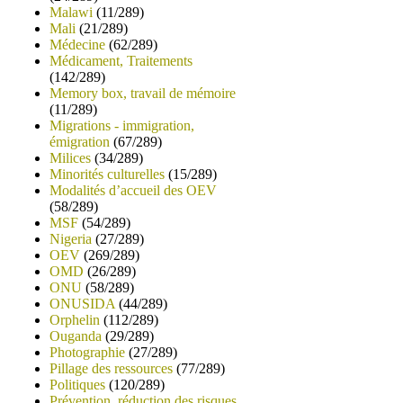
Malawi
(11/289)
Mali
(21/289)
Médecine
(62/289)
Médicament, Traitements
(142/289)
Memory box, travail de mémoire
(11/289)
Migrations - immigration,
émigration
(67/289)
Milices
(34/289)
Minorités culturelles
(15/289)
Modalités d’accueil des OEV
(58/289)
MSF
(54/289)
Nigeria
(27/289)
OEV
(269/289)
OMD
(26/289)
ONU
(58/289)
ONUSIDA
(44/289)
Orphelin
(112/289)
Ouganda
(29/289)
Photographie
(27/289)
Pillage des ressources
(77/289)
Politiques
(120/289)
Prévention, réduction des risques