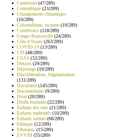
Cameroun
(47/289)
Centrafrique
(23/289)
Changements climatiques
(10/289)
Colonialisme, racisme
(19/289)
Conférence
(118/289)
Congo Brazzaville
(24/289)
Côte d’Ivoire
(263/289)
COVID-19
(13/289)
CPI
(48/289)
CSAS
(32/289)
Dekens
(29/289)
Dépistage
(19/289)
Discrimination, Stigmatisation
(131/289)
Document
(145/289)
Documentaire
(9/289)
Droit
(20/289)
Droits humains
(22/289)
Enfants des rues
(21/289)
Enfants maltraités
(10/289)
Enfants soldats
(68/289)
Ethiopie
(12/289)
Ethnopsy
(15/289)
EVVIH
(55/289)