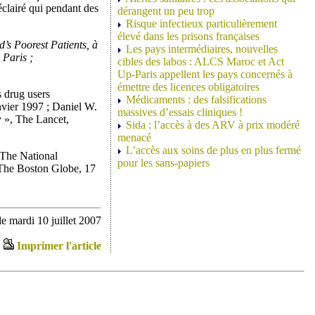
éclairé qui pendant des
dérangent un peu trop
Risque infectieux particulièrement
élevé dans les prisons françaises
’s Poorest Patients, à
Les pays intermédiaires, nouvelles
 Paris ;
cibles des labos : ALCS Maroc et Act
Up-Paris appellent les pays concernés à
émettre des licences obligatoires
s drug users
Médicaments : des falsifications
nvier 1997 ; Daniel W.
massives d’essais cliniques !
y », The Lancet,
Sida : l’accès à des ARV à prix modéré
menacé
L’accès aux soins de plus en plus fermé
 The National
pour les sans-papiers
 The Boston Globe, 17
e mardi 10 juillet 2007
Imprimer l'article