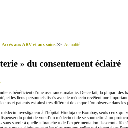
>
Accès aux ARV et aux soins
>>
Actualité
terie » du consentement éclairé
e
ndiens bénéficient d’une assurance-maladie. De ce fait, la plupart des h
té, et les liens personnels tissés avec le médecin revêtent une importanc
ecins et patients est ainsi très différent de ce que l’on observe dans le
médecin investigateur à l’hôpital Hinduja de Bombay, seuls ceux qui 
 dispenser du point de vue d’un médecin et de se soumettre à un protoco
 - sans savoir à quelle « branche » de l’expérimentation ils seront affect
nt aux essais cliniques sont les plus pauvres, celles qui vivent dans l’esp