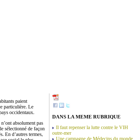
abitants paient
e particulière. Le
s pays occidentaux.
DANS LA MEME RUBRIQUE
« n’ont absolument pas
Il faut repenser la lutte contre le VIH
le sélectionné de façon
outre-mer
és. En d’autres termes,
Une campagne de Médecins du monde
ace social le plus