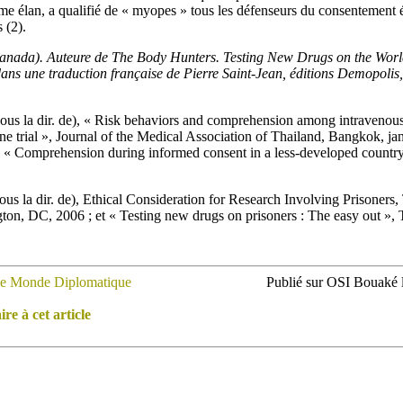
me élan, a qualifié de « myopes » tous les défenseurs du consentement 
 (2).
anada). Auteure de The Body Hunters. Testing New Drugs on the World
ans une traduction française de Pierre Saint-Jean, éditions Demopolis,
sous la dir. de), « Risk behaviors and comprehension among intravenou
e trial », Journal of the Medical Association of Thailand, Bangkok, ja
e), « Comprehension during informed consent in a less-developed countr
us la dir. de), Ethical Consideration for Research Involving Prisoners,
on, DC, 2006 ; et « Testing new drugs on prisoners : The easy out »,
e Monde Diplomatique
Publié sur OSI Bouaké l
e à cet article