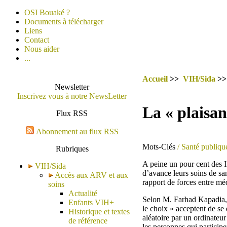
OSI Bouaké ?
Documents à télécharger
Liens
Contact
Nous aider
...
Accueil
>>
VIH/Sida
>
Newsletter
Inscrivez vous à notre NewsLetter
La « plaisan
Flux RSS
Abonnement au flux RSS
Mots-Clés
/ Santé publiqu
Rubriques
A peine un pour cent des I
VIH/Sida
d’avance leurs soins de san
Accès aux ARV et aux
rapport de forces entre méd
soins
Actualité
Selon M. Farhad Kapadia, 
Enfants VIH+
le choix » acceptent de se
Historique et textes
aléatoire par un ordinateur
de référence
les personnes qui participe