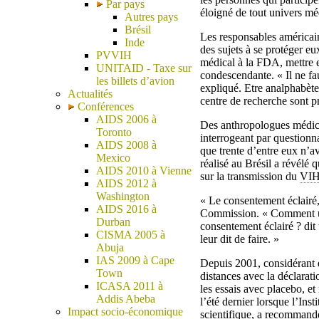
Par pays
éloigné de tout univers mé
Autres pays
Brésil
Les responsables américai
Inde
des sujets à se protéger e
PVVIH
médical à la FDA, mettre e
UNITAID - Taxe sur
condescendante. « Il ne fau
les billets d’avion
expliqué. Etre analphabète 
Actualités
centre de recherche sont p
Conférences
AIDS 2006 à
Des anthropologues médica
Toronto
interrogeant par questionna
AIDS 2008 à
que trente d’entre eux n’a
Mexico
réalisé au Brésil a révélé q
AIDS 2010 à Vienne
sur la transmission du
VI
AIDS 2012 à
Washington
« Le consentement éclairé,
AIDS 2016 à
Commission. « Comment une
Durban
consentement éclairé ? dit
CISMA 2005 à
leur dit de faire. »
Abuja
IAS 2009 à Cape
Depuis 2001, considérant q
Town
distances avec la déclarat
ICASA 2011 à
les essais avec placebo, et
Addis Abeba
l’été dernier lorsque l’Ins
Impact socio-économique
scientifique, a recommandé