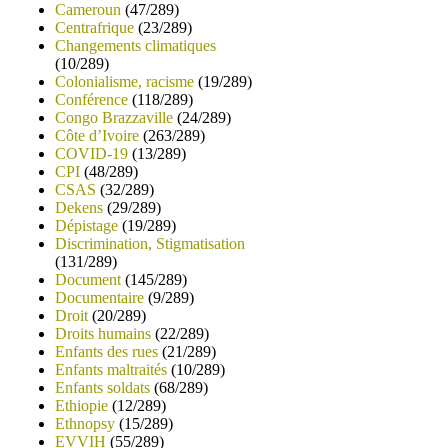
Cameroun
(47/289)
Centrafrique
(23/289)
Changements climatiques
(10/289)
Colonialisme, racisme
(19/289)
Conférence
(118/289)
Congo Brazzaville
(24/289)
Côte d’Ivoire
(263/289)
COVID-19
(13/289)
CPI
(48/289)
CSAS
(32/289)
Dekens
(29/289)
Dépistage
(19/289)
Discrimination, Stigmatisation
(131/289)
Document
(145/289)
Documentaire
(9/289)
Droit
(20/289)
Droits humains
(22/289)
Enfants des rues
(21/289)
Enfants maltraités
(10/289)
Enfants soldats
(68/289)
Ethiopie
(12/289)
Ethnopsy
(15/289)
EVVIH
(55/289)