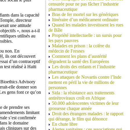
censurée pour ne pas fâcher l’industrie
pharmaceutique
Bras de fer mortel sur les génériques
ants dans la capacité
Itinéraire d’un médicament ordinaire
 Temple, directeur
Quand les malades investissent les rues
rait une attitude
de Bâle
bjectifs », nous a-t-il
Propriété intellectuelle : un sursis pour
ntifiques utilisés au
les pays pauvres
sibles.
Malades en prison : la colère du
 ou non. En
médecin de Fresnes
IH
, ils ont découvert
Comment les plans d’austérité
ssai d’un contraceptif
dégradent la santé des Européens
n test réalisé à Haïti
Les droits des enfants et l’industrie
pharmaceutique
Les attaques de Novartis contre l’Inde
l Bioethics Advisory
mettent en péril la vie de millions de
rait-elle donner son
personnes
 Les gens font ce qu’on
Sida : la résistance aux traitements
antirétroviraux croît en Afrique
50.000 adolescentes victimes de leur
te de prendre ses
grossesse chaque année
x amendements limitant
Droit des étrangers malades : le rapport
érale s’est confirmée
qui dérange, le film qui dénonce
 dans le domaine
En chute libre
ais cliniques sur des
Alertes sanitaires : ces associations qui