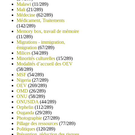
Malawi
(11/289)
Mali
(21/289)
Médecine
(62/289)
Médicament, Traitements
(142/289)
Memory box, travail de mémoire
(11/289)
Migrations - immigration,
émigration
(67/289)
Milices
(34/289)
Minorités culturelles
(15/289)
Modalités d’accueil des OEV
(58/289)
MSF
(54/289)
Nigeria
(27/289)
OEV
(269/289)
OMD
(26/289)
ONU
(58/289)
ONUSIDA
(44/289)
Orphelin
(112/289)
Ouganda
(29/289)
Photographie
(27/289)
Pillage des ressources
(77/289)
Politiques
(120/289)
Prévention, réduction des risques