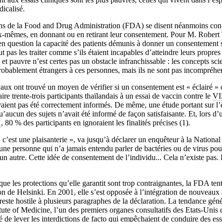
dicalisé.
ns de la Food and Drug Administration (FDA) se disent néanmoins confi
ux-mêmes, en donnant ou en retirant leur consentement. Pour M. Robert
n question la capacité des patients démunis à donner un consentement se
t pas les traiter comme s’ils étaient incapables d’atteindre leurs propres o
et pauvre n’est certes pas un obstacle infranchissable : les concepts scie
robablement étrangers à ces personnes, mais ils ne sont pas incompréhen
ux ont trouvé un moyen de vérifier si un consentement est « éclairé »
ire trente-trois participants thaïlandais à un essai de vaccin contre le
V
vaient pas été correctement informés. De même, une étude portant sur l’e
u’aucun des sujets n’avait été informé de façon satisfaisante. Et, lors d’u
H
, 80 % des participants en ignoraient les finalités précises (1).
 c’est une plaisanterie », va jusqu’à déclarer un enquêteur à la Nationa
 personne qui n’a jamais entendu parler de bactéries ou de virus pour
 un autre. Cette idée de consentement de l’individu... Cela n’existe pas.
ue les protections qu’elle garantit sont trop contraignantes, la FDA ten
ion de Helsinki. En 2001, elle s’est opposée à l’intégration de nouveau
 reste hostile à plusieurs paragraphes de la déclaration. La tendance gén
titute of Medicine, l’un des premiers organes consultatifs des Etats-Unis
 de lever les interdictions de facto qui empêchaient de conduire des ess