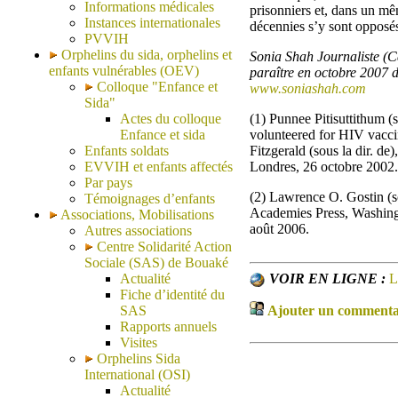
Informations médicales
prisonniers et, dans un mê
Instances internationales
décennies s’y sont opposés
PVVIH
Orphelins du sida, orphelins et
Sonia Shah Journaliste (C
enfants vulnérables (OEV)
paraître en octobre 2007 d
Colloque "Enfance et
www.soniashah.com
Sida"
Actes du colloque
(1) Punnee Pitisuttithum (
Enfance et sida
volunteered for HIV vaccin
Enfants soldats
Fitzgerald (sous la dir. d
EVVIH et enfants affectés
Londres, 26 octobre 2002.
Par pays
(2) Lawrence O. Gostin (so
Témoignages d’enfants
Academies Press, Washingt
Associations, Mobilisations
août 2006.
Autres associations
Centre Solidarité Action
Sociale (SAS) de Bouaké
Actualité
VOIR EN LIGNE :
L
Fiche d’identité du
SAS
Ajouter un commentair
Rapports annuels
Visites
Orphelins Sida
International (OSI)
Actualité