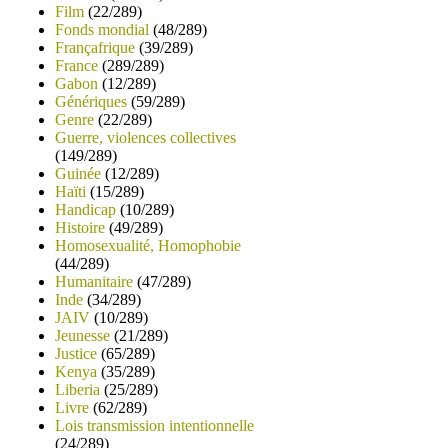
Film
(22/289)
Fonds mondial
(48/289)
Françafrique
(39/289)
France
(289/289)
Gabon
(12/289)
Génériques
(59/289)
Genre
(22/289)
Guerre, violences collectives
(149/289)
Guinée
(12/289)
Haïti
(15/289)
Handicap
(10/289)
Histoire
(49/289)
Homosexualité, Homophobie
(44/289)
Humanitaire
(47/289)
Inde
(34/289)
JAIV
(10/289)
Jeunesse
(21/289)
Justice
(65/289)
Kenya
(35/289)
Liberia
(25/289)
Livre
(62/289)
Lois transmission intentionnelle
(24/289)