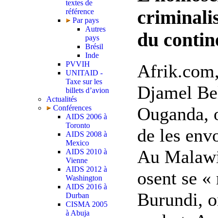
textes de
criminali
référence
Par pays
Autres
du contin
pays
Brésil
Inde
PVVIH
Afrik.com,
UNITAID -
Taxe sur les
Djamel Be
billets d’avion
Actualités
Conférences
Ouganda, o
AIDS 2006 à
Toronto
de les env
AIDS 2008 à
Mexico
Au Malawi,
AIDS 2010 à
Vienne
AIDS 2012 à
osent se «
Washington
AIDS 2016 à
Burundi, o
Durban
CISMA 2005
à Abuja