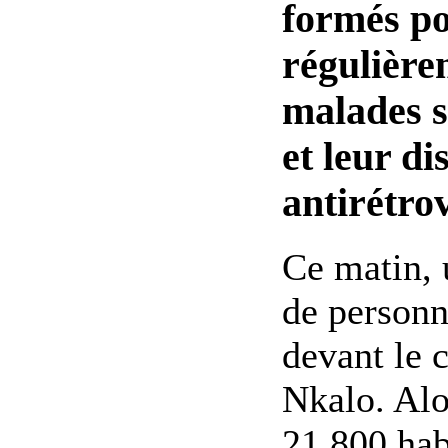
formés po
régulière
malades s
et leur di
antirétro
Ce matin, 
de personn
devant le 
Nkalo. Alo
21.800 hab