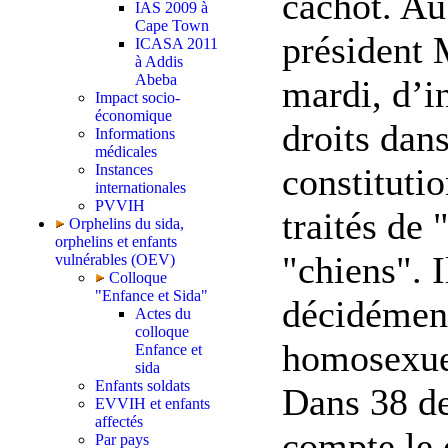
cachot. A
IAS 2009 à
Cape Town
président 
ICASA 2011
à Addis
Abeba
mardi, d’i
Impact socio-
économique
droits dan
Informations
médicales
Instances
constitutio
internationales
PVVIH
traités de 
Orphelins du sida,
orphelins et enfants
"chiens". I
vulnérables (OEV)
Colloque
"Enfance et Sida"
décidément
Actes du
colloque
homosexue
Enfance et
sida
Enfants soldats
Dans 38 de
EVVIH et enfants
affectés
compte le 
Par pays