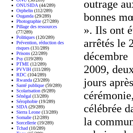
outrage au
ONUSIDA
(44/289)
Orphelin
(112/289)
bonnes m
Ouganda
(29/289)
Photographie
(27/289)
». Ils ont é
Pillage des ressources
(77/289)
Politiques
(120/289)
arrêtés le 
Prévention, réduction des
risques
(131/289)
décembre
Prisons
(22/289)
Psy
(119/289)
PTME
(12/289)
2009, deu
PVVIH
(111/289)
RDC
(104/289)
jours après
Rwanda
(23/289)
Santé publique
(59/289)
Scolarisation
(9/289)
cérémonie
Sénégal
(13/289)
Sérophobie
(19/289)
célébrée d
SIDA
(29/289)
Sierra Leone
(13/289)
Somalie
(12/289)
la commun
Sorcellerie
(19/289)
Tchad
(10/289)