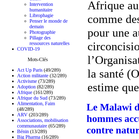
Afrique aus
Intervention
humanitaire
comme des 
Librophagie
Penser le monde de
demain
pour une a
Photographie
Pillage des
circoncisi
ressources naturelles
COVID-19
l’Organisa
Mots-Clés
la santé (
Act Up Paris
(49/289)
Action militante
(32/289)
Activisme
(73/289)
estime que 
Adoption
(82/289)
Afrique
(161/289)
Afrique du Sud
(73/289)
Alimentation, Faim
Le Malawi do
(48/289)
ARV
(203/289)
hommes accu
Associations, mobilisation
communautaire
(65/289)
contre natur
Bénin
(13/289)
Big Pharma
(16/289)