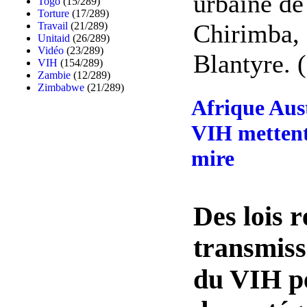
urbaine de
Togo
(15/289)
Torture
(17/289)
Chirimba, 
Travail
(21/289)
Unitaid
(26/289)
Vidéo
(23/289)
Blantyre. (
VIH
(154/289)
Zambie
(12/289)
Zimbabwe
(21/289)
Afrique Aust
VIH mettent
mire
Des lois 
transmiss
du VIH pe