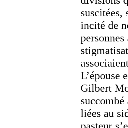
suscitées, 
incité de 
personnes à
stigmatisa
associaien
L’épouse e
Gilbert M
succombé 
liées au si
pasteur s’e