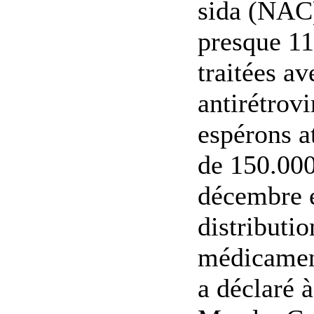
sida (NAC
presque 11
traitées av
antirétrov
espérons at
de 150.000 
décembre e
distributi
médicamen
a déclaré 