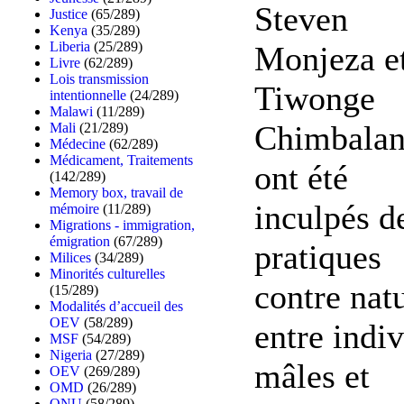
Steven
Justice
(65/289)
Kenya
(35/289)
Liberia
(25/289)
Monjeza e
Livre
(62/289)
Lois transmission
Tiwonge
intentionnelle
(24/289)
Malawi
(11/289)
Chimbala
Mali
(21/289)
Médecine
(62/289)
Médicament, Traitements
ont été
(142/289)
Memory box, travail de
inculpés d
mémoire
(11/289)
Migrations - immigration,
émigration
(67/289)
pratiques
Milices
(34/289)
Minorités culturelles
contre nat
(15/289)
Modalités d’accueil des
OEV
(58/289)
entre indi
MSF
(54/289)
Nigeria
(27/289)
mâles et
OEV
(269/289)
OMD
(26/289)
ONU
(58/289)