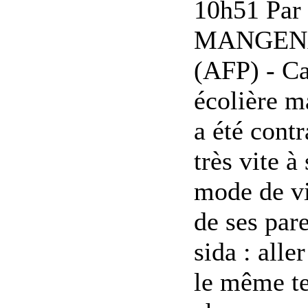
10h51 Par 
MANGEN
(AFP) - Ca
écolière m
a été contr
très vite 
mode de vi
de ses pare
sida : alle
le même t