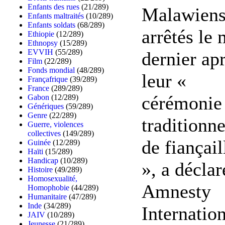
Enfants des rues
(21/289)
Malawien
Enfants maltraités
(10/289)
Enfants soldats
(68/289)
arrêtés le 
Ethiopie
(12/289)
Ethnopsy
(15/289)
EVVIH
(55/289)
dernier ap
Film
(22/289)
Fonds mondial
(48/289)
leur «
Françafrique
(39/289)
France
(289/289)
cérémonie
Gabon
(12/289)
Génériques
(59/289)
Genre
(22/289)
traditionne
Guerre, violences
collectives
(149/289)
de fiançail
Guinée
(12/289)
Haïti
(15/289)
Handicap
(10/289)
», a déclar
Histoire
(49/289)
Homosexualité,
Amnesty
Homophobie
(44/289)
Humanitaire
(47/289)
Inde
(34/289)
Internation
JAIV
(10/289)
Jeunesse
(21/289)