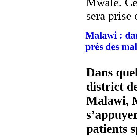
Mwale. Cet
sera prise e
Malawi : dan
près des ma
Dans quel
district 
Malawi, 
s’appuyer
patients 