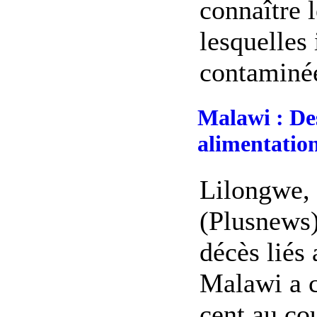
connaître 
lesquelles 
contaminée,
Malawi : De
alimentation
Lilongwe,
(Plusnews
décès liés
Malawi a c
cent au co