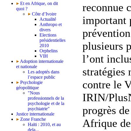
Et en Afrique, on dit
reconnue 
quoi ?
Côte d’Ivoire
important 
Actualité
Anthropo et
prévention
divers
Elections
présidentielles
plusieurs p
2010
Orphelins
l’ont inclu
VIH
Adoption internationale
et nationale
stratégies 
Les adoptés dans
l’espace public
contre le 
Psychologie
géopolitique
"Nous
IRIN/PlusN
professionnels de la
psychologie et de la
progrès de
psychiatrie"
Justice internationale
Zone Franche
Afrique de 
Haïti : 2010, et au
dela...