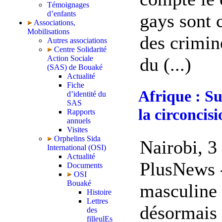
Témoignages
d’enfants
gays sont
Associations,
Mobilisations
des crimin
Autres associations
Centre Solidarité
Action Sociale
du (...)
(SAS) de Bouaké
Actualité
Fiche
Afrique : Su
d’identité du
SAS
la circoncis
Rapports
annuels
Visites
Orphelins Sida
Nairobi, 3
International (OSI)
Actualité
PlusNews -
Documents
OSI
Bouaké
masculine 
Histoire
Lettres
désormais
des
filleulEs