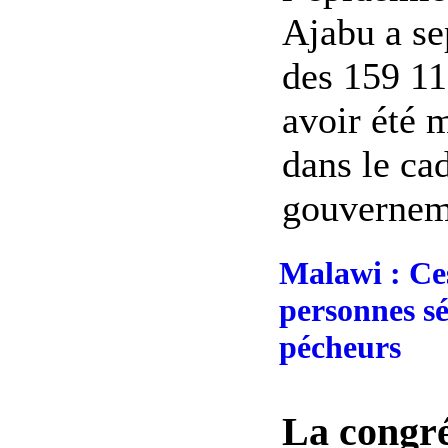
Ajabu a sep
des 159 11
avoir été 
dans le c
gouverneme
Malawi : Ces
personnes s
pécheurs
La congré