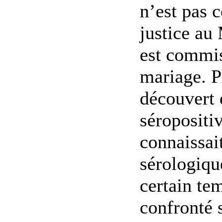
n’est pas 
justice au
est commis
mariage. Pl
découvert q
séropositi
connaissait
sérologiqu
certain te
confronté 