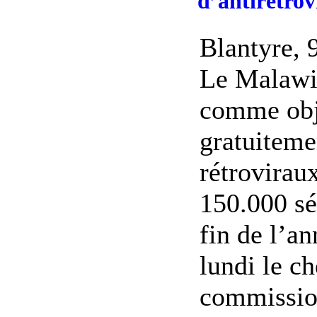
d’antirétro
Blantyre, 
Le Malawi 
comme obje
gratuiteme
rétrovirau
150.000 sér
fin de l’a
lundi le ch
commission