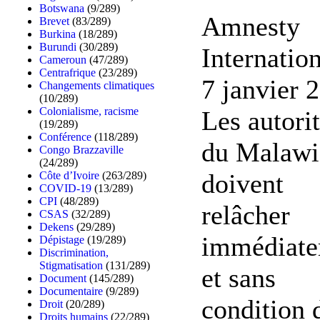
Botswana
(9/289)
Amnesty
Brevet
(83/289)
Burkina
(18/289)
Burundi
(30/289)
Internation
Cameroun
(47/289)
Centrafrique
(23/289)
7 janvier 
Changements climatiques
(10/289)
Colonialisme, racisme
Les autori
(19/289)
Conférence
(118/289)
du Malawi
Congo Brazzaville
(24/289)
doivent
Côte d’Ivoire
(263/289)
COVID-19
(13/289)
CPI
(48/289)
relâcher
CSAS
(32/289)
Dekens
(29/289)
immédiat
Dépistage
(19/289)
Discrimination,
Stigmatisation
(131/289)
et sans
Document
(145/289)
Documentaire
(9/289)
condition 
Droit
(20/289)
Droits humains
(22/289)