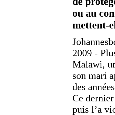
de protég
ou au con
mettent-e
Johannesbo
2009 - Pl
Malawi, u
son mari a
des années
Ce dernier
puis l’a vi