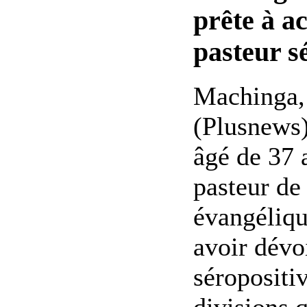
prête à ac
pasteur sé
Machinga, 
(Plusnews
âgé de 37 
pasteur de 
évangéliq
avoir dévo
séropositiv
divisions q