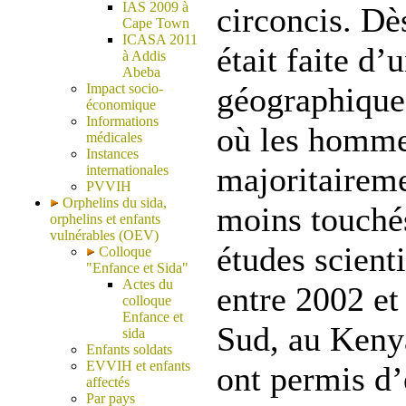
IAS 2009 à
circoncis. Dè
Cape Town
ICASA 2011
était faite d’
à Addis
Abeba
Impact socio-
géographique 
économique
Informations
où les homme
médicales
Instances
majoritaireme
internationales
PVVIH
Orphelins du sida,
moins touché
orphelins et enfants
vulnérables (OEV)
études scient
Colloque
"Enfance et Sida"
Actes du
entre 2002 et
colloque
Enfance et
Sud, au Keny
sida
Enfants soldats
EVVIH et enfants
ont permis d’
affectés
Par pays