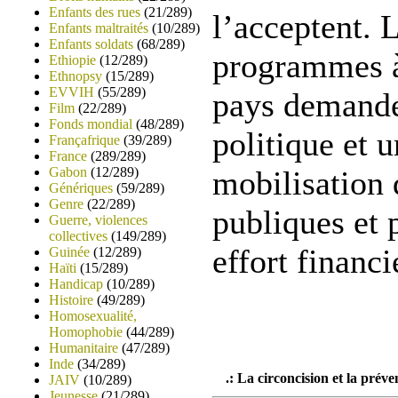
Enfants des rues
(21/289)
l’acceptent. 
Enfants maltraités
(10/289)
Enfants soldats
(68/289)
programmes à
Ethiopie
(12/289)
Ethnopsy
(15/289)
EVVIH
(55/289)
pays demande
Film
(22/289)
Fonds mondial
(48/289)
politique et u
Françafrique
(39/289)
France
(289/289)
Gabon
(12/289)
mobilisation 
Génériques
(59/289)
Genre
(22/289)
publiques et 
Guerre, violences
collectives
(149/289)
effort financi
Guinée
(12/289)
Haïti
(15/289)
Handicap
(10/289)
Histoire
(49/289)
Homosexualité,
Homophobie
(44/289)
Humanitaire
(47/289)
Inde
(34/289)
.: La circoncision et la préve
JAIV
(10/289)
Jeunesse
(21/289)