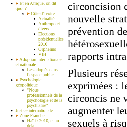
circoncision
Et en Afrique, on dit
quoi ?
Côte d’Ivoire
nouvelle stra
Actualité
Anthropo et
prévention de
divers
Elections
présidentielles
hétérosexuel
2010
Orphelins
rapports intr
VIH
Adoption internationale
et nationale
Les adoptés dans
Plusieurs rés
l’espace public
Psychologie
exprimées : 
géopolitique
"Nous
circoncis ne 
professionnels de la
psychologie et de la
psychiatrie"
augmenter le
Justice internationale
Zone Franche
sexuels à ris
Haïti : 2010, et au
dela...