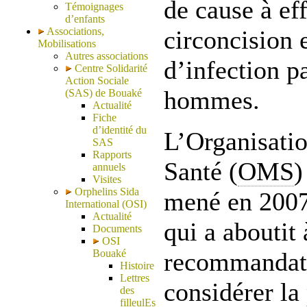
de cause à eff
Témoignages
d’enfants
Associations,
circoncision 
Mobilisations
Autres associations
d’infection p
Centre Solidarité
Action Sociale
hommes.
(SAS) de Bouaké
Actualité
Fiche
d’identité du
L’Organisatio
SAS
Rapports
Santé (
OMS
)
annuels
Visites
Orphelins Sida
mené en 2007
International (OSI)
Actualité
qui a aboutit 
Documents
OSI
Bouaké
recommandatio
Histoire
Lettres
considérer la
des
filleulEs