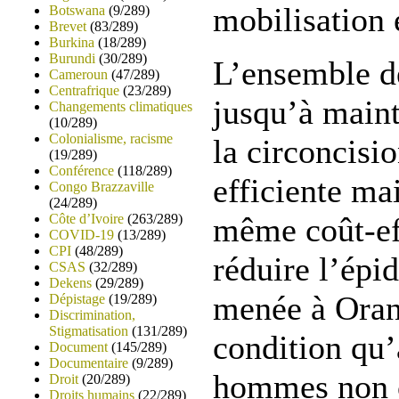
mobilisation 
Botswana
(9/289)
Brevet
(83/289)
Burkina
(18/289)
Burundi
(30/289)
L’ensemble de
Cameroun
(47/289)
Centrafrique
(23/289)
jusqu’à main
Changements climatiques
(10/289)
Colonialisme, racisme
la circoncisi
(19/289)
Conférence
(118/289)
efficiente mai
Congo Brazzaville
(24/289)
Côte d’Ivoire
(263/289)
même coût-ef
COVID-19
(13/289)
CPI
(48/289)
réduire l’ép
CSAS
(32/289)
Dekens
(29/289)
menée à Oran
Dépistage
(19/289)
Discrimination,
Stigmatisation
(131/289)
condition qu
Document
(145/289)
Documentaire
(9/289)
hommes non c
Droit
(20/289)
Droits humains
(22/289)