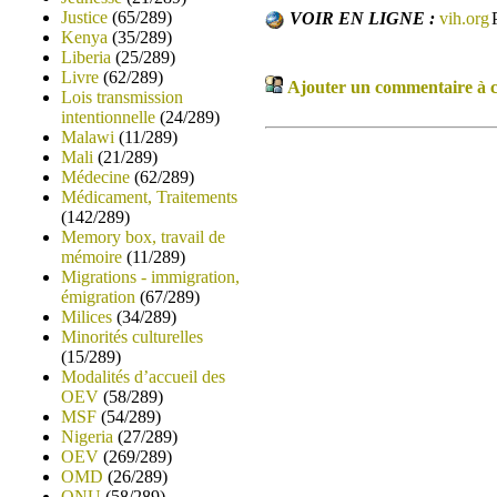
Justice
(65/289)
VOIR EN LIGNE :
vih.org
Kenya
(35/289)
Liberia
(25/289)
Livre
(62/289)
Ajouter un commentaire à ce
Lois transmission
intentionnelle
(24/289)
Malawi
(11/289)
Mali
(21/289)
Médecine
(62/289)
Médicament, Traitements
(142/289)
Memory box, travail de
mémoire
(11/289)
Migrations - immigration,
émigration
(67/289)
Milices
(34/289)
Minorités culturelles
(15/289)
Modalités d’accueil des
OEV
(58/289)
MSF
(54/289)
Nigeria
(27/289)
OEV
(269/289)
OMD
(26/289)
ONU
(58/289)