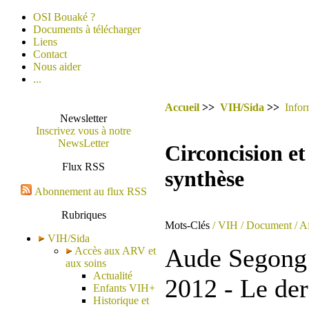
OSI Bouaké ?
Documents à télécharger
Liens
Contact
Nous aider
...
Accueil
>>
VIH/Sida
>>
Infor
Newsletter
Inscrivez vous à notre
NewsLetter
Circoncision e
Flux RSS
synthèse
Abonnement au flux RSS
Rubriques
Mots-Clés
/ VIH
/ Document
/ A
VIH/Sida
Aude Segong -
Accès aux ARV et
aux soins
Actualité
2012 - Le der
Enfants VIH+
Historique et