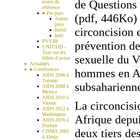
de Questions 
textes de
référence
Par pays
(pdf, 446Ko) 
Autres
pays
circoncision e
Brésil
Inde
PVVIH
prévention de
UNITAID -
Taxe sur les
sexuelle du
V
billets d’avion
Actualités
Conférences
hommes en A
AIDS 2006 à
Toronto
subsaharienn
AIDS 2008 à
Mexico
AIDS 2010 à
La circoncisi
Vienne
AIDS 2012 à
Washington
Afrique depui
AIDS 2016 à
Durban
deux tiers de
CISMA 2005
à Abuja