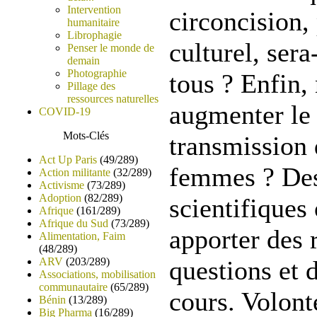
Intervention
circoncision,
humanitaire
Librophagie
culturel, sera
Penser le monde de
demain
Photographie
tous ? Enfin, 
Pillage des
ressources naturelles
augmenter le 
COVID-19
Mots-Clés
transmission
Act Up Paris
(49/289)
femmes ? Des
Action militante
(32/289)
Activisme
(73/289)
Adoption
(82/289)
scientifique
Afrique
(161/289)
Afrique du Sud
(73/289)
apporter des 
Alimentation, Faim
(48/289)
ARV
(203/289)
questions et 
Associations, mobilisation
communautaire
(65/289)
cours. Volont
Bénin
(13/289)
Big Pharma
(16/289)