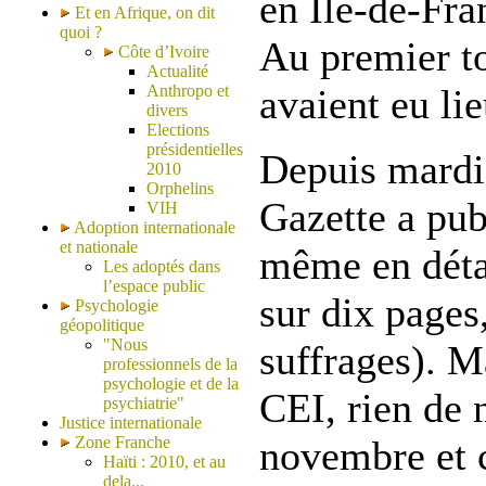
en Ile-de-Fra
Et en Afrique, on dit
quoi ?
Au premier to
Côte d’Ivoire
Actualité
Anthropo et
avaient eu lie
divers
Elections
présidentielles
Depuis mardi
2010
Orphelins
Gazette a publ
VIH
Adoption internationale
et nationale
même en détai
Les adoptés dans
l’espace public
sur dix pages
Psychologie
géopolitique
"Nous
suffrages). Ma
professionnels de la
psychologie et de la
CEI, rien de 
psychiatrie"
Justice internationale
Zone Franche
novembre et
Haïti : 2010, et au
dela...