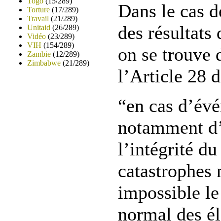
Togo
(15/289)
Dans le cas 
Torture
(17/289)
Travail
(21/289)
des résultats 
Unitaid
(26/289)
Vidéo
(23/289)
VIH
(154/289)
on se trouve 
Zambie
(12/289)
Zimbabwe
(21/289)
l’Article 28 d
“en cas d’év
notamment d’
l’intégrité du
catastrophes 
impossible l
normal des él