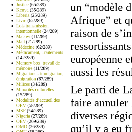
un “modèle d
Justice
(65/289)
Kenya
(35/289)
Liberia
(25/289)
Afrique” et q
Livre
(62/289)
Lois transmission
raison de s’i
intentionnelle
(24/289)
Malawi
(11/289)
Mali
(21/289)
ressortissant
Médecine
(62/289)
Médicament, Traitements
européenne et
(142/289)
Memory box, travail de
mémoire
(11/289)
aussi les résu
Migrations - immigration,
émigration
(67/289)
Milices
(34/289)
Le parti de 
Minorités culturelles
(15/289)
faire annuler 
Modalités d’accueil des
OEV
(58/289)
MSF
(54/289)
diverses régi
Nigeria
(27/289)
OEV
(269/289)
qu’il y a eu 
OMD
(26/289)
ONU
(58/289)