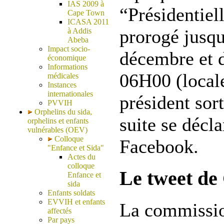
IAS 2009 à
“Présidentiel
Cape Town
ICASA 2011
prorogé jusq
à Addis
Abeba
Impact socio-
décembre et 
économique
Informations
06H00 (local
médicales
Instances
internationales
président sort
PVVIH
Orphelins du sida,
suite se décla
orphelins et enfants
vulnérables (OEV)
Colloque
Facebook.
"Enfance et Sida"
Actes du
colloque
Le tweet de
Enfance et
sida
Enfants soldats
EVVIH et enfants
La commissio
affectés
Par pays