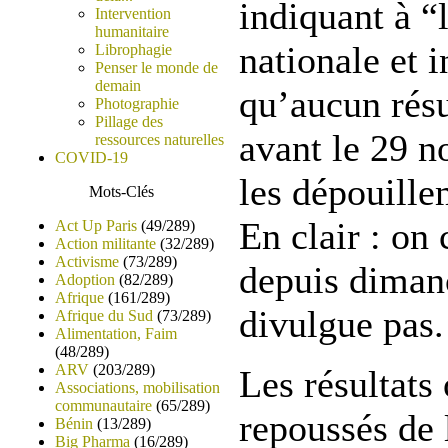
indiquant à 
Intervention
humanitaire
nationale et i
Librophagie
Penser le monde de
demain
qu’aucun résu
Photographie
Pillage des
avant le 29 n
ressources naturelles
COVID-19
les dépouillem
Mots-Clés
En clair : on 
Act Up Paris
(49/289)
Action militante
(32/289)
Activisme
(73/289)
depuis diman
Adoption
(82/289)
Afrique
(161/289)
divulgue pas.
Afrique du Sud
(73/289)
Alimentation, Faim
(48/289)
ARV
(203/289)
Les résultats 
Associations, mobilisation
communautaire
(65/289)
repoussés de l
Bénin
(13/289)
Big Pharma
(16/289)