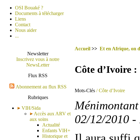
OSI Bouaké ?
Documents à télécharger
Liens
Contact
Nous aider
...
Accueil
>>
Et en Afrique, on d
Newsletter
Inscrivez vous à notre
NewsLetter
Côte d’Ivoire :
Flux RSS
Abonnement au flux RSS
Mots-Clés
/ Côte d’Ivoire
Rubriques
Ménimontant s
VIH/Sida
Accès aux ARV et
02/12/2010 -
aux soins
Actualité
Enfants VIH+
Il aura suffi q
Historique et