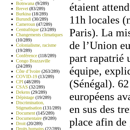
Botswana
(9/289)
étaient atten
Brevet
(83/289)
Burkina
(18/289)
11h locales (
Burundi
(30/289)
Cameroun
(47/289)
Paris). La mi
Centrafrique
(23/289)
Changements climatiques
(10/289)
de l’Union e
Colonialisme, racisme
(19/289)
part rapatrié 
Conférence
(118/289)
Congo Brazzaville
(24/289)
équipe, expl
Côte d’Ivoire
(263/289)
COVID-19
(13/289)
(Sénégal). 62
CPI
(48/289)
CSAS
(32/289)
Dekens
(29/289)
européens ava
Dépistage
(19/289)
Discrimination,
en sus des tr
Stigmatisation
(131/289)
Document
(145/289)
Documentaire
(9/289)
place afin de
Droit
(20/289)
Droits humains
(22/289)