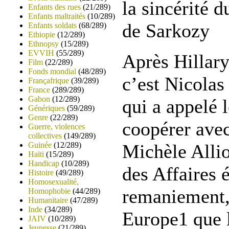
la sincérité d
Enfants des rues
(21/289)
Enfants maltraités
(10/289)
de Sarkozy
Enfants soldats
(68/289)
Ethiopie
(12/289)
Ethnopsy
(15/289)
EVVIH
(55/289)
Après Hillary
Film
(22/289)
Fonds mondial
(48/289)
c’est Nicolas
Françafrique
(39/289)
France
(289/289)
Gabon
(12/289)
qui a appelé l
Génériques
(59/289)
Genre
(22/289)
coopérer avec
Guerre, violences
collectives
(149/289)
Guinée
(12/289)
Michèle Allio
Haïti
(15/289)
Handicap
(10/289)
des Affaires 
Histoire
(49/289)
Homosexualité,
remaniement, 
Homophobie
(44/289)
Humanitaire
(47/289)
Inde
(34/289)
Europe1 que l
JAIV
(10/289)
Jeunesse
(21/289)