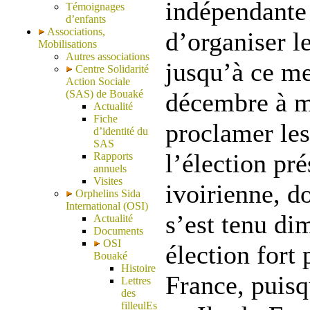
indépendante
Témoignages
d’enfants
Associations,
d’organiser le
Mobilisations
Autres associations
jusqu’à ce me
Centre Solidarité
Action Sociale
(SAS) de Bouaké
décembre à m
Actualité
Fiche
proclamer les
d’identité du
SAS
l’élection pré
Rapports
annuels
Visites
ivoirienne, d
Orphelins Sida
International (OSI)
s’est tenu d
Actualité
Documents
OSI
élection fort
Bouaké
Histoire
France, puisq
Lettres
des
filleulEs