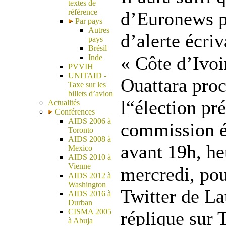
textes de
référence
d’Euronews p
Par pays
Autres
d’alerte écri
pays
Brésil
« Côte d’Ivoi
Inde
PVVIH
UNITAID -
Ouattara pro
Taxe sur les
billets d’avion
l“élection pré
Actualités
Conférences
AIDS 2006 à
commission é
Toronto
AIDS 2008 à
avant 19h, he
Mexico
AIDS 2010 à
Vienne
mercredi, po
AIDS 2012 à
Washington
Twitter de L
AIDS 2016 à
Durban
CISMA 2005
réplique sur 
à Abuja