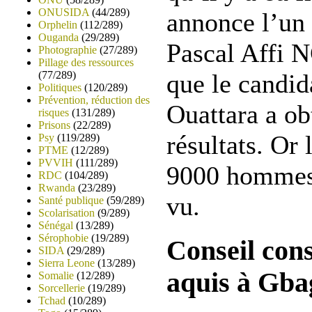
ONUSIDA
(44/289)
annonce l’un 
Orphelin
(112/289)
Ouganda
(29/289)
Pascal Affi N
Photographie
(27/289)
Pillage des ressources
(77/289)
que le candid
Politiques
(120/289)
Prévention, réduction des
Ouattara a ob
risques
(131/289)
Prisons
(22/289)
résultats. Or 
Psy
(119/289)
PTME
(12/289)
PVVIH
(111/289)
9000 hommes 
RDC
(104/289)
Rwanda
(23/289)
vu.
Santé publique
(59/289)
Scolarisation
(9/289)
Sénégal
(13/289)
Sérophobie
(19/289)
Conseil cons
SIDA
(29/289)
Sierra Leone
(13/289)
aquis à Gba
Somalie
(12/289)
Sorcellerie
(19/289)
Tchad
(10/289)