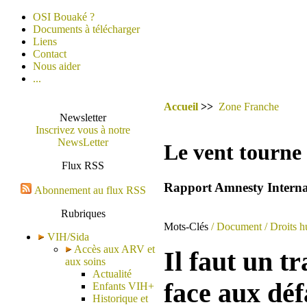
OSI Bouaké ?
Documents à télécharger
Liens
Contact
Nous aider
...
Accueil
>>
Zone Franche
Newsletter
Inscrivez vous à notre
NewsLetter
Le vent tourne 
Flux RSS
Rapport Amnesty Interna
Abonnement au flux RSS
Rubriques
Mots-Clés
/ Document
/ Droits 
VIH/Sida
Accès aux ARV et
Il faut un t
aux soins
Actualité
face aux déf
Enfants VIH+
Historique et