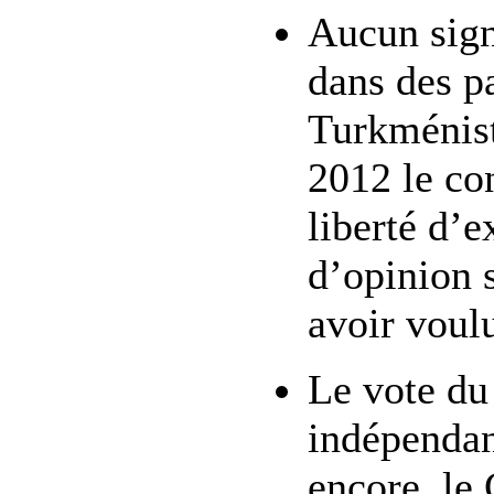
Aucun sign
dans des p
Turkménist
2012 le co
liberté d’e
d’opinion s
avoir voulu
Le vote du
indépendan
encore, le