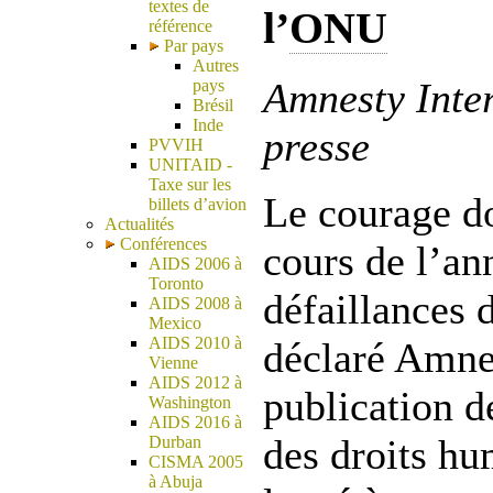
textes de
l’
ONU
référence
Par pays
Autres
Amnesty Inte
pays
Brésil
Inde
presse
PVVIH
UNITAID -
Taxe sur les
Le courage do
billets d’avion
Actualités
Conférences
cours de l’an
AIDS 2006 à
Toronto
défaillances 
AIDS 2008 à
Mexico
AIDS 2010 à
déclaré Amnes
Vienne
AIDS 2012 à
publication d
Washington
AIDS 2016 à
des droits hu
Durban
CISMA 2005
à Abuja