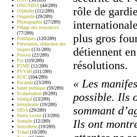
ONUSIDA
(44/289)
rôle de gardie
Orphelin
(112/289)
Ouganda
(29/289)
international
Photographie
(27/289)
Pillage des ressources
(77/289)
plus gros fou
Politiques
(120/289)
Prévention, réduction des
détiennent en 
risques
(131/289)
Prisons
(22/289)
Psy
(119/289)
résolutions.
PTME
(12/289)
PVVIH
(111/289)
RDC
(104/289)
« Les manifes
Rwanda
(23/289)
Santé publique
(59/289)
possible. Ils
Scolarisation
(9/289)
Sénégal
(13/289)
Sérophobie
(19/289)
sommant d’agir
SIDA
(29/289)
Sierra Leone
(13/289)
Ils ont montré
Somalie
(12/289)
Sorcellerie
(19/289)
Tchad
(10/289)