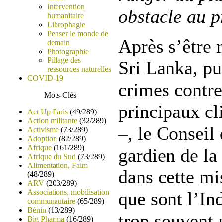
Intervention
obstacle au pr
humanitaire
Librophagie
Penser le monde de
Après s’être 
demain
Photographie
Pillage des
Sri Lanka, pu
ressources naturelles
COVID-19
crimes contre
Mots-Clés
principaux cl
Act Up Paris
(49/289)
Action militante
(32/289)
–, le Conseil 
Activisme
(73/289)
Adoption
(82/289)
Afrique
(161/289)
gardien de la
Afrique du Sud
(73/289)
Alimentation, Faim
dans cette mi
(48/289)
ARV
(203/289)
Associations, mobilisation
que sont l’Ind
communautaire
(65/289)
Bénin
(13/289)
trop souvent 
Big Pharma
(16/289)