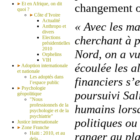
Et en Afrique, on dit
changement ou
quoi ?
Côte d’Ivoire
Actualité
« Avec les m
Anthropo et
divers
cherchant à 
Elections
présidentielles
2010
Nord, on a vu
Orphelins
VIH
écoulée les al
Adoption internationale
et nationale
Les adoptés dans
financiers s’
l’espace public
Psychologie
poursuivi Sali
géopolitique
"Nous
professionnels de la
humains lorsq
psychologie et de la
psychiatrie"
politiques ou
Justice internationale
Zone Franche
ranger au pla
Haïti : 2010, et au
dela...