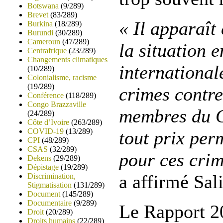
Botswana
(9/289)
Brevet
(83/289)
« Il apparaît
Burkina
(18/289)
Burundi
(30/289)
Cameroun
(47/289)
la situation 
Centrafrique
(23/289)
Changements climatiques
international
(10/289)
Colonialisme, racisme
(19/289)
crimes contre
Conférence
(118/289)
Congo Brazzaville
membres du Co
(24/289)
Côte d’Ivoire
(263/289)
COVID-19
(13/289)
tout prix per
CPI
(48/289)
CSAS
(32/289)
pour ces crim
Dekens
(29/289)
Dépistage
(19/289)
a affirmé Sali
Discrimination,
Stigmatisation
(131/289)
Document
(145/289)
Documentaire
(9/289)
Le Rapport 2
Droit
(20/289)
Droits humains
(22/289)