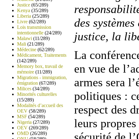
Justice
(65/289)
responsabilit
Kenya
(35/289)
Liberia
(25/289)
des systèmes 
Livre
(62/289)
Lois transmission
justice, la lib
intentionnelle
(24/289)
Malawi
(11/289)
Mali
(21/289)
Médecine
(62/289)
La conférence
Médicament, Traitements
(142/289)
en vue de l’a
Memory box, travail de
mémoire
(11/289)
Migrations - immigration,
armes sera l’
émigration
(67/289)
Milices
(34/289)
politiques : 
Minorités culturelles
(15/289)
Modalités d’accueil des
respect des d
OEV
(58/289)
MSF
(54/289)
leurs propres 
Nigeria
(27/289)
OEV
(269/289)
sécurité de l’
OMD
(26/289)
ONU
(58/289)