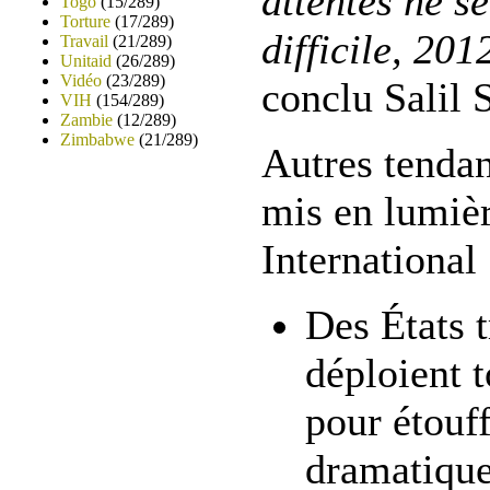
attentes ne s
Togo
(15/289)
Torture
(17/289)
difficile, 201
Travail
(21/289)
Unitaid
(26/289)
Vidéo
(23/289)
conclu Salil 
VIH
(154/289)
Zambie
(12/289)
Zimbabwe
(21/289)
Autres tendan
mis en lumiè
International
Des États 
déploient t
pour étouff
dramatique