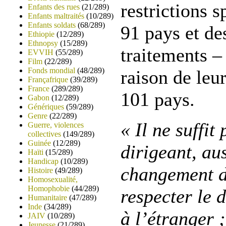
restrictions s
Enfants des rues
(21/289)
Enfants maltraités
(10/289)
Enfants soldats
(68/289)
91 pays et de
Ethiopie
(12/289)
Ethnopsy
(15/289)
traitements –
EVVIH
(55/289)
Film
(22/289)
Fonds mondial
(48/289)
raison de leu
Françafrique
(39/289)
France
(289/289)
101 pays.
Gabon
(12/289)
Génériques
(59/289)
Genre
(22/289)
« Il ne suffit
Guerre, violences
collectives
(149/289)
Guinée
(12/289)
dirigeant, au
Haïti
(15/289)
Handicap
(10/289)
changement d
Histoire
(49/289)
Homosexualité,
Homophobie
(44/289)
respecter le d
Humanitaire
(47/289)
Inde
(34/289)
à l’étranger 
JAIV
(10/289)
Jeunesse
(21/289)