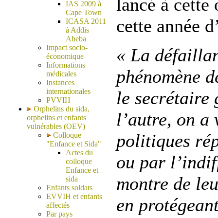
lancé à cette
IAS 2009 à
Cape Town
cette année d
ICASA 2011
à Addis
Abeba
Impact socio-
« La défailla
économique
Informations
phénomène dés
médicales
Instances
internationales
le secrétaire
PVVIH
Orphelins du sida,
l’autre, on a
orphelins et enfants
vulnérables (OEV)
politiques ré
Colloque
"Enfance et Sida"
Actes du
ou par l’indi
colloque
Enfance et
montre de leur
sida
Enfants soldats
EVVIH et enfants
en protégeant
affectés
Par pays