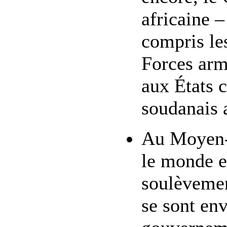
africaine –
compris le
Forces arm
aux États 
soudanais 
Au Moyen-O
le monde en
soulèvemen
se sont env