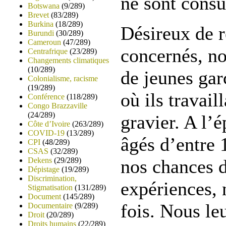
ne sont consu
Botswana
(9/289)
Brevet
(83/289)
Burkina
(18/289)
Désireux de r
Burundi
(30/289)
Cameroun
(47/289)
concernés, no
Centrafrique
(23/289)
Changements climatiques
(10/289)
de jeunes gar
Colonialisme, racisme
(19/289)
où ils travail
Conférence
(118/289)
Congo Brazzaville
(24/289)
gravier. A l’é
Côte d’Ivoire
(263/289)
COVID-19
(13/289)
âgés d’entre 
CPI
(48/289)
CSAS
(32/289)
Dekens
(29/289)
nos chances d
Dépistage
(19/289)
Discrimination,
expériences, 
Stigmatisation
(131/289)
Document
(145/289)
fois. Nous le
Documentaire
(9/289)
Droit
(20/289)
Droits humains
(22/289)