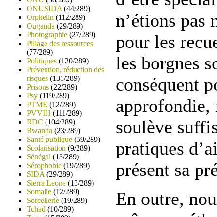
ONUSIDA
(44/289)
n’étions pas 
Orphelin
(112/289)
Ouganda
(29/289)
Photographie
(27/289)
pour les recu
Pillage des ressources
(77/289)
les borgnes so
Politiques
(120/289)
Prévention, réduction des
risques
(131/289)
conséquent po
Prisons
(22/289)
Psy
(119/289)
approfondie,
PTME
(12/289)
PVVIH
(111/289)
soulève suffi
RDC
(104/289)
Rwanda
(23/289)
Santé publique
(59/289)
pratiques d’ai
Scolarisation
(9/289)
Sénégal
(13/289)
présent sa pr
Sérophobie
(19/289)
SIDA
(29/289)
Sierra Leone
(13/289)
Somalie
(12/289)
En outre, nou
Sorcellerie
(19/289)
Tchad
(10/289)