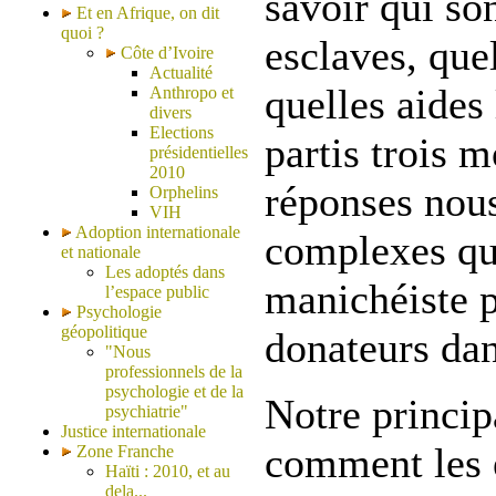
savoir qui son
Et en Afrique, on dit
quoi ?
esclaves, que
Côte d’Ivoire
Actualité
quelles aides
Anthropo et
divers
Elections
partis trois 
présidentielles
2010
réponses nou
Orphelins
VIH
Adoption internationale
complexes qu
et nationale
Les adoptés dans
manichéiste 
l’espace public
Psychologie
géopolitique
donateurs dan
"Nous
professionnels de la
psychologie et de la
Notre princip
psychiatrie"
Justice internationale
comment les e
Zone Franche
Haïti : 2010, et au
dela...