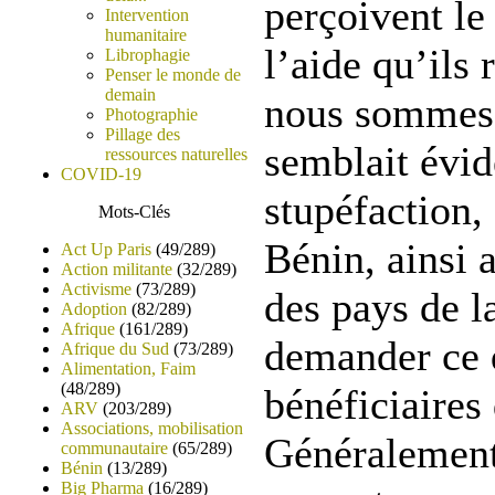
perçoivent le
Intervention
humanitaire
l’aide qu’ils
Librophagie
Penser le monde de
demain
nous sommes 
Photographie
Pillage des
semblait évid
ressources naturelles
COVID-19
stupéfaction, 
Mots-Clés
Bénin, ainsi 
Act Up Paris
(49/289)
Action militante
(32/289)
Activisme
(73/289)
des pays de la
Adoption
(82/289)
Afrique
(161/289)
demander ce 
Afrique du Sud
(73/289)
Alimentation, Faim
(48/289)
bénéficiaires
ARV
(203/289)
Associations, mobilisation
Généralement,
communautaire
(65/289)
Bénin
(13/289)
Big Pharma
(16/289)