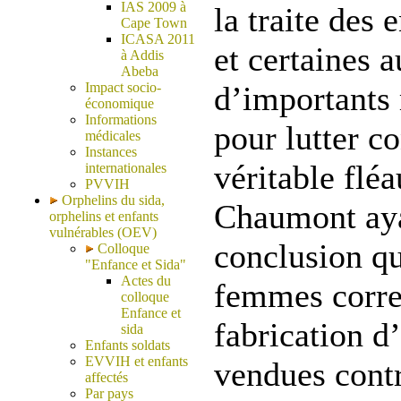
IAS 2009 à
la traite des
Cape Town
ICASA 2011
et certaines 
à Addis
Abeba
Impact socio-
d’importants
économique
Informations
pour lutter co
médicales
Instances
véritable flé
internationales
PVVIH
Orphelins du sida,
Chaumont aya
orphelins et enfants
vulnérables (OEV)
conclusion que
Colloque
"Enfance et Sida"
Actes du
femmes corre
colloque
Enfance et
fabrication d
sida
Enfants soldats
EVVIH et enfants
vendues contre
affectés
Par pays