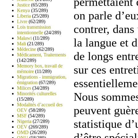
permettaient
Justice
(65/289)
Kenya
(35/289)
on parle d’eu
Liberia
(25/289)
Livre
(62/289)
contrer, dans
Lois transmission
intentionnelle
(24/289)
Malawi
(11/289)
la langue et 
Mali
(21/289)
Médecine
(62/289)
de longs entr
Médicament, Traitements
(142/289)
Memory box, travail de
sur ces entre
mémoire
(11/289)
Migrations - immigration,
essentielleme
émigration
(67/289)
Milices
(34/289)
Nous sommes c
Minorités culturelles
(15/289)
Modalités d’accueil des
peuvent guère
OEV
(58/289)
MSF
(54/289)
statistique d’
Nigeria
(27/289)
OEV
(269/289)
OMD
(26/289)
d’être spécia
ONU
(58/289)