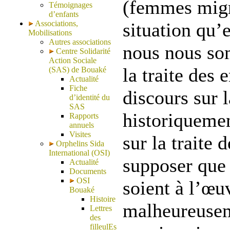
(femmes migr
Témoignages
d’enfants
Associations,
situation qu’e
Mobilisations
Autres associations
nous nous so
Centre Solidarité
Action Sociale
la traite des
(SAS) de Bouaké
Actualité
Fiche
discours sur l
d’identité du
SAS
historiquemen
Rapports
annuels
Visites
sur la traite 
Orphelins Sida
International (OSI)
supposer que 
Actualité
Documents
OSI
soient à l’œu
Bouaké
Histoire
malheureuseme
Lettres
des
filleulEs