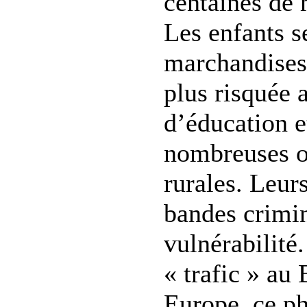
centaines de 
Les enfants 
marchandises.
plus risquée 
d’éducation e
nombreuses o
rurales. Leur
bandes crimin
vulnérabilité
« trafic » au 
Europe, ce p