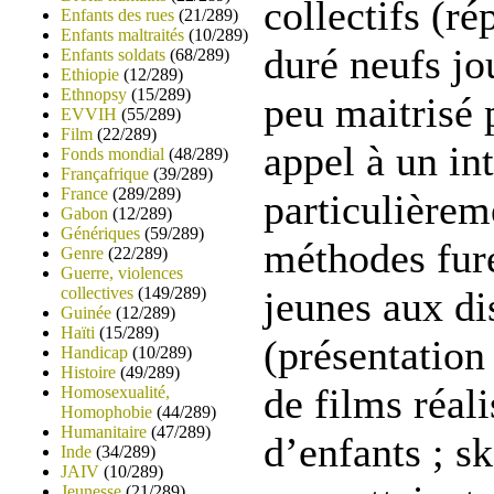
collectifs (r
Enfants des rues
(21/289)
Enfants maltraités
(10/289)
duré neufs jo
Enfants soldats
(68/289)
Ethiopie
(12/289)
Ethnopsy
(15/289)
peu maitrisé 
EVVIH
(55/289)
Film
(22/289)
appel à un int
Fonds mondial
(48/289)
Françafrique
(39/289)
France
(289/289)
particulièrem
Gabon
(12/289)
Génériques
(59/289)
méthodes fure
Genre
(22/289)
Guerre, violences
collectives
(149/289)
jeunes aux di
Guinée
(12/289)
Haïti
(15/289)
(présentation
Handicap
(10/289)
Histoire
(49/289)
de films réali
Homosexualité,
Homophobie
(44/289)
Humanitaire
(47/289)
d’enfants ; s
Inde
(34/289)
JAIV
(10/289)
Jeunesse
(21/289)