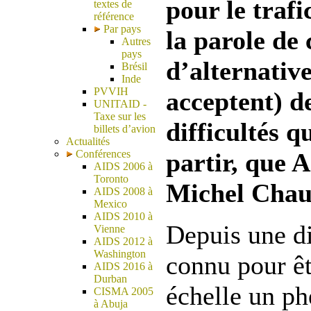
pour le trafi
textes de
référence
Par pays
la parole de 
Autres
pays
d’alternative
Brésil
Inde
PVVIH
acceptent) de
UNITAID -
Taxe sur les
difficultés q
billets d’avion
Actualités
Conférences
partir, que 
AIDS 2006 à
Toronto
Michel Chaum
AIDS 2008 à
Mexico
AIDS 2010 à
Depuis une di
Vienne
AIDS 2012 à
Washington
connu pour êt
AIDS 2016 à
Durban
échelle un p
CISMA 2005
à Abuja