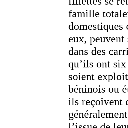
fillettes se r
famille tota
domestiques c
eux, peuvent 
dans des carr
qu’ils ont si
soient exploi
béninois ou é
ils reçoivent
généralement 
l’issue de leu