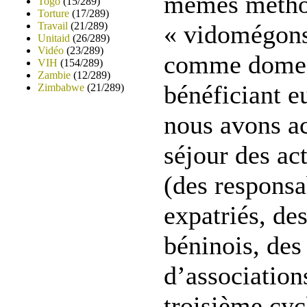
mêmes méthod
Togo
(15/289)
Torture
(17/289)
Travail
(21/289)
« vidomégons 
Unitaid
(26/289)
Vidéo
(23/289)
comme domest
VIH
(154/289)
Zambie
(12/289)
bénéficiant e
Zimbabwe
(21/289)
nous avons a
séjour des act
(des responsa
expatriés, de
béninois, de
d’association
troisième cyc