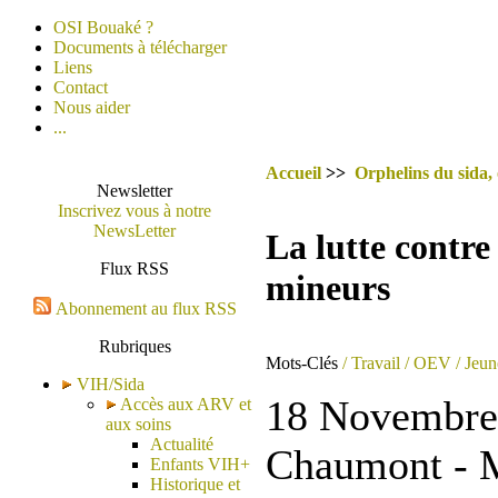
OSI Bouaké ?
Documents à télécharger
Liens
Contact
Nous aider
...
Accueil
>>
Orphelins du sida,
Newsletter
Inscrivez vous à notre
NewsLetter
La lutte contre 
Flux RSS
mineurs
Abonnement au flux RSS
Rubriques
Mots-Clés
/ Travail
/ OEV
/ Jeun
VIH/Sida
18 Novembre 
Accès aux ARV et
aux soins
Actualité
Chaumont - 
Enfants VIH+
Historique et