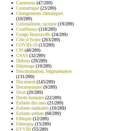
Cameroun
(47/289)
Centrafrique
(23/289)
Changements climatiques
(10/289)
Colonialisme, racisme
(19/289)
Conférence
(118/289)
Congo Brazzaville
(24/289)
Côte d’Ivoire
(263/289)
COVID-19
(13/289)
CPI
(48/289)
CSAS
(32/289)
Dekens
(29/289)
Dépistage
(19/289)
Discrimination, Stigmatisation
(131/289)
Document
(145/289)
Documentaire
(9/289)
Droit
(20/289)
Droits humains
(22/289)
Enfants des rues
(21/289)
Enfants maltraités
(10/289)
Enfants soldats
(68/289)
Ethiopie
(12/289)
Ethnopsy
(15/289)
EVVIH
(55/289)