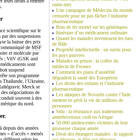
 leurs droits à émettre
outre-mer
.
Une campagne de Médecins du monde
censurée pour ne pas fâcher l’industrie
er
pharmaceutique
Bras de fer mortel sur les génériques
ce scientifique sur le
Itinéraire d’un médicament ordinaire
s par des suspensions
Quand les malades investissent les rues
se la baisse des prix
de Bâle
Un communiqué de
MSF
Propriété intellectuelle : un sursis pour
oire et molécule par
les pays pauvres
sés ; ViiV (GSK and
Malades en prison : la colère du
s médicaments sont
médecin de Fresnes
bbott suspend
Comment les plans d’austérité
arrête son programme
dégradent la santé des Européens
 Thaïlande, l’Ukraine,
Les droits des enfants et l’industrie
Raltégravir. Merck se
pharmaceutique
t des négociations de
Les attaques de Novartis contre l’Inde
 conduit souvent à des
mettent en péril la vie de millions de
 Amérique du nord.
personnes
Sida : la résistance aux traitements
er.
antirétroviraux croît en Afrique
50.000 adolescentes victimes de leur
jà depuis des années
grossesse chaque année
mmes « d’accès » menés
Droit des étrangers malades : le rapport
s diffèrent selon les
qui dérange, le film qui dénonce