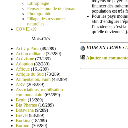
moyens de payer les
Librophagie
financer des traite
Penser le monde de demain
population est très 
Photographie
Pour les pays moins
Pillage des ressources
afin d’endiguer l’ép
naturelles
l’incidence, c’est l
COVID-19
qu’elle devienne à j
Mots-Clés
VOIR EN LIGNE :
A
Act Up Paris
(49/289)
Action militante
(32/289)
Ajouter un commentair
Activisme
(73/289)
Adoption
(82/289)
Afrique
(161/289)
Afrique du Sud
(73/289)
Alimentation, Faim
(48/289)
ARV
(203/289)
Associations, mobilisation
communautaire
(65/289)
Bénin
(13/289)
Big Pharma
(16/289)
Botswana
(9/289)
Brevet
(83/289)
Burkina
(18/289)
Burundi
(30/289)