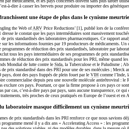
t par médicament, et les pays concernés doivent sans plus tarder utiliser
c’est-à-dire à casser les brevets pour produire ou importer des génériques
ranchissent une étape de plus dans le cynisme meurtri
ngling the Web of
ARV
Price Reductions’ [1], publié lors de la conféren
 dresse le constat que les pays intermédiaires sont massivement touché
e prix standardisés des laboratoires pharmaceutiques. Ce rapport analy
ée sur les informations fournies par 19 producteurs de médicaments. 
 programmes de réduction des prix standardisés, laboratoire par laborat
xclut tous les pays intermédiaires de ses programmes de prix standardi
rammes de réduction des prix standardisés pour les PRI, même quand le
nds Mondial de lutte contre le
Sida
, la Tuberculose et le Paludisme ; A
de prix standardisé dans des PRI pour une de ses molécules ; Merck 
9 pays, dont des pays frappés de plein fouet par le
VIH
comme l’Inde, la
ire commercialise depuis peu une nouvelle molécule antirétroviral : le 
s exclure ces pays. Pourtant, ce que la firme propose à ces pays ce son
s par cas, c’est-à-dire pays par pays, sans aucune transparence, ce qui
traitements, très proches de ceux pratiqués en Europe de l’ouest et en
 laboratoire masque difficilement un cynisme meurtri
mes de prix standardisés dans les PRI renforce ce que nous savions dé
u programme mené il y a dix ans « Accelerating Access » : les progra
t pas des solutions viables, ni des modèles durables, dans la mesure où il