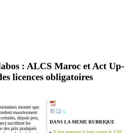
s labos : ALCS Maroc et Act Up-
es licences obligatoires
x semaines montre que
endent massivement
certains, depuis peu,
DANS LA MEME RUBRIQUE
) sacrifient les
e des prix pratiqués
Il faut repenser la lutte contre le VIH