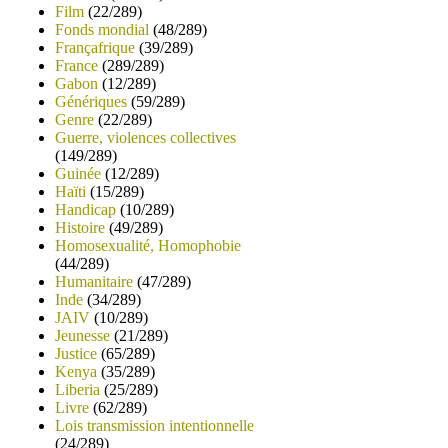
Film
(22/289)
Fonds mondial
(48/289)
Françafrique
(39/289)
France
(289/289)
Gabon
(12/289)
Génériques
(59/289)
Genre
(22/289)
Guerre, violences collectives
(149/289)
Guinée
(12/289)
Haïti
(15/289)
Handicap
(10/289)
Histoire
(49/289)
Homosexualité, Homophobie
(44/289)
Humanitaire
(47/289)
Inde
(34/289)
JAIV
(10/289)
Jeunesse
(21/289)
Justice
(65/289)
Kenya
(35/289)
Liberia
(25/289)
Livre
(62/289)
Lois transmission intentionnelle
(24/289)