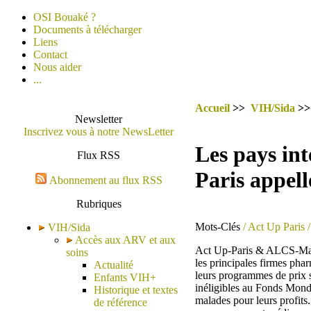
OSI Bouaké ?
Documents à télécharger
Liens
Contact
Nous aider
...
Accueil
>>
VIH/Sida
>
Newsletter
Inscrivez vous à notre NewsLetter
Les pays int
Flux RSS
Paris appell
Abonnement au flux RSS
Rubriques
Mots-Clés
/ Act Up Paris
/
VIH/Sida
Accès aux ARV et aux
Act Up-Paris & ALCS-Maro
soins
les principales firmes pha
Actualité
leurs programmes de prix s
Enfants VIH+
inéligibles au Fonds Mond
Historique et textes
malades pour leurs profits
de référence