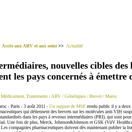
>
Accès aux ARV et aux soins
>>
Actualité
ermédiaires, nouvelles cibles de
ent les pays concernés à émettre d
 Médicament, Traitements
/ ARV
/ Génériques
/ Brevet
/ Maroc
c - Paris - 3 août 2011 -
Un rapport de MSF
rendu public il y a deu
rmaceutiques qui détiennent des brevets sur les molécules anti-
VIH
susp
tandardisés dans les pays à revenus intermédiaires (PRI), qui sont pour 
ial. Une fois de plus, Merck, Johnson&Johnson et GSK (ViiV Healthcare
. Les compagnies pharmaceutiques doivent dès maintenant publier la list