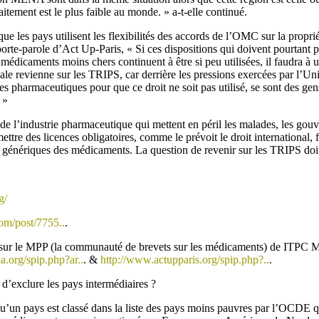
aitement est le plus faible au monde. » a-t-elle continué.
que les pays utilisent les flexibilités des accords de l’OMC sur la propriét
orte-parole d’Act Up-Paris, « Si ces dispositions qui doivent pourtant p
 médicaments moins chers continuent à être si peu utilisées, il faudra 
le revienne sur les TRIPS, car derrière les pressions exercées par l’Un
ies pharmaceutiques pour que ce droit ne soit pas utilisé, se sont des ge
 »
de l’industrie pharmaceutique qui mettent en péril les malades, les go
ttre des licences obligatoires, comme le prévoit le droit international, fa
es génériques des médicaments. La question de revenir sur les TRIPS do
g/
com/post/7755..
.
sur le MPP (la communauté de brevets sur les médicaments) de ITP
.org/spip.php?ar..
. &
http://www.actupparis.org/spip.php?..
.
 d’exclure les pays intermédiaires ?
u’un pays est classé dans la liste des pays moins pauvres par l’OCDE q