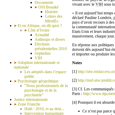
Documents
vivant avec le
VIH
sous tr
OSI Bouaké
Histoire
« Il est aujourd’hui temps 
Lettres des
déclaré Pauline Londeix, p
filleulEs
pays d’avoir recours à des
Et en Afrique, on dit quoi ?
la communauté internationa
Côte d’Ivoire
Etats-Unis et leurs industr
Actualité
massivement, chaque jour.
Anthropo et divers
Elections
En réponse aux politiques 
présidentielles 2010
doivent dès aujourd’hui éme
Orphelins
et importer ou produire l
VIH
Adoption internationale et
Notes
nationale
[1]
http://utw.msfaccess.or
Les adoptés dans l’espace
public
[2]
http://msf-utw.tumblr.
Psychologie géopolitique
"Nous professionnels de la
[3] Cf. Les communiqués 
psychologie et de la
Paris :
http://www.itpcmena
psychiatrie"
Justice internationale
[4] Pourquoi il est absurde
Zone Franche
Haïti : 2010, et au dela...
Ce n’est pas parce q
Intervention humanitaire