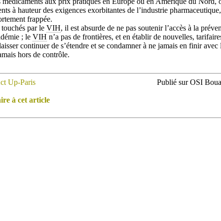
 médicaments aux prix pratiqués en Europe ou en Amérique du Nord, ou
ments à hauteur des exigences exorbitantes de l’industrie pharmaceutiqu
fortement frappée.
 touchés par le
VIH
, il est absurde de ne pas soutenir l’accès à la préve
idémie ; le
VIH
n’a pas de frontières, et en établir de nouvelles, tarifaire
a laisser continuer de s’étendre et se condamner à ne jamais en finir avec
amais hors de contrôle.
ct Up-Paris
Publié sur OSI Boua
e à cet article