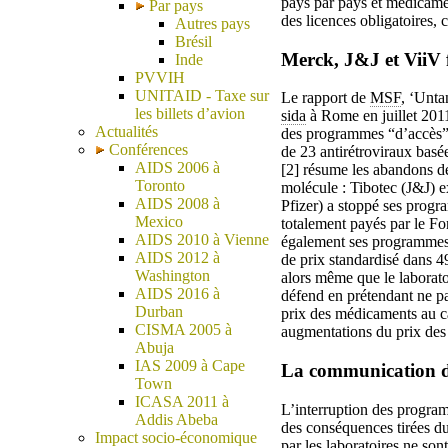
pays par pays et médicamen
Par pays
des licences obligatoires, 
Autres pays
Brésil
Merck, J&J et ViiV f
Inde
PVVIH
UNITAID - Taxe sur
Le rapport de
MSF
, ‘Unta
les billets d’avion
sida
à Rome en juillet 2011
Actualités
des programmes “d’accès” d
Conférences
de 23 antirétroviraux bas
AIDS 2006 à
[2] résume les abandons de
Toronto
molécule : Tibotec (J&J) e
AIDS 2008 à
Pfizer) a stoppé ses prog
Mexico
totalement payés par le Fo
AIDS 2010 à Vienne
également ses programmes 
AIDS 2012 à
de prix standardisé dans 4
Washington
alors même que le laborato
AIDS 2016 à
défend en prétendant ne pa
Durban
prix des médicaments au ca
CISMA 2005 à
augmentations du prix des 
Abuja
IAS 2009 à Cape
La communication du
Town
ICASA 2011 à
L’interruption des program
Addis Abeba
des conséquences tirées d
Impact socio-économique
par les laboratoires ne son