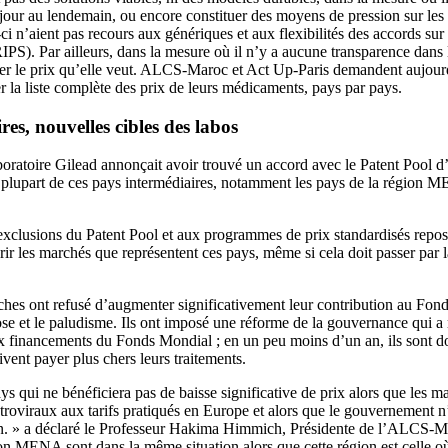
 jour au lendemain, ou encore constituer des moyens de pression sur les
i n’aient pas recours aux génériques et aux flexibilités des accords sur 
IPS). Par ailleurs, dans la mesure où il n’y a aucune transparence dans 
ser le prix qu’elle veut. ALCS-Maroc et Act Up-Paris demandent aujourd
 la liste complète des prix de leurs médicaments, pays par pays.
es, nouvelles cibles des labos
aboratoire Gilead annonçait avoir trouvé un accord avec le Patent Pool d
a plupart de ces pays intermédiaires, notamment les pays de la région 
exclusions du Patent Pool et aux programmes de prix standardisés repose
ir les marchés que représentent ces pays, même si cela doit passer par l
iches ont refusé d’augmenter significativement leur contribution au Fon
lose et le paludisme. Ils ont imposé une réforme de la gouvernance qui a 
x financements du Fonds Mondial ; en un peu moins d’un an, ils sont d
oivent payer plus chers leurs traitements.
s qui ne bénéficiera pas de baisse significative de prix alors que les m
troviraux aux tarifs pratiqués en Europe et alors que le gouvernement 
tion. » a déclaré le Professeur Hakima Himmich, Présidente de l’ALCS-
n MENA sont dans la même situation alors que cette région est celle o