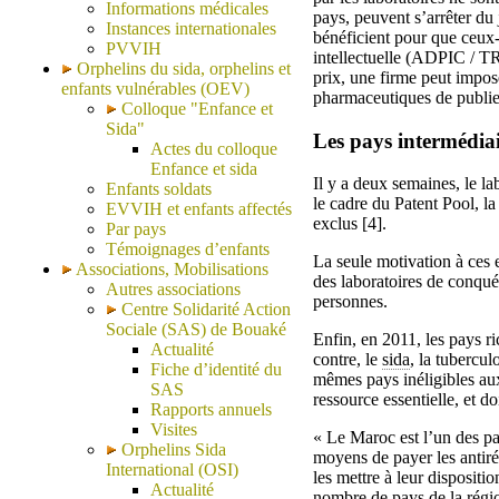
Informations médicales
pays, peuvent s’arrêter du
Instances internationales
bénéficient pour que ceux-c
PVVIH
intellectuelle (ADPIC / TR
Orphelins du sida, orphelins et
prix, une firme peut impo
enfants vulnérables (OEV)
pharmaceutiques de publier
Colloque "Enfance et
Sida"
Les pays intermédiair
Actes du colloque
Enfance et sida
Il y a deux semaines, le l
Enfants soldats
le cadre du Patent Pool, l
EVVIH et enfants affectés
exclus [4].
Par pays
Témoignages d’enfants
La seule motivation à ces 
Associations, Mobilisations
des laboratoires de conquér
Autres associations
personnes.
Centre Solidarité Action
Sociale (SAS) de Bouaké
Enfin, en 2011, les pays r
Actualité
contre, le
sida
, la tubercu
Fiche d’identité du
mêmes pays inéligibles au
SAS
ressource essentielle, et d
Rapports annuels
Visites
« Le Maroc est l’un des pay
Orphelins Sida
moyens de payer les antiré
International (OSI)
les mettre à leur disposi
Actualité
nombre de pays de la régio