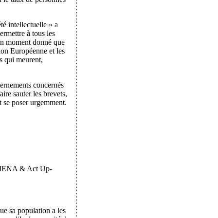
é intellectuelle » a
ermettre à tous les
à un moment donné que
ion Européenne et les
ns qui meurent,
uvernements concernés
ire sauter les brevets,
it se poser urgemment.
C MENA & Act Up-
ue sa population a les