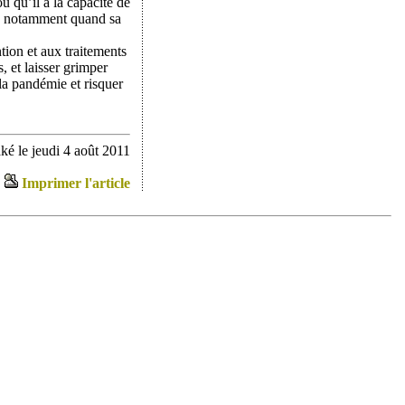
 qu’il a la capacité de
e, notamment quand sa
ntion et aux traitements
s, et laisser grimper
 la pandémie et risquer
ké le jeudi 4 août 2011
Imprimer l'article