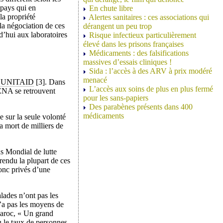
 pays qui en
En chute libre
la propriété
Alertes sanitaires : ces associations qui
la négociation de ces
dérangent un peu trop
’hui aux laboratoires
Risque infectieux particulièrement
élevé dans les prisons françaises
Médicaments : des falsifications
massives d’essais cliniques !
Sida : l’accès à des ARV à prix modéré
menacé
’
UNITAID
[3]. Dans
L’accès aux soins de plus en plus fermé
MENA se retrouvent
pour les sans-papiers
Des parabènes présents dans 400
médicaments
 sur la seule volonté
a mort de milliers de
ds Mondial de lutte
rendu la plupart de ces
onc privés d’une
alades n’ont pas les
n’a pas les moyens de
Maroc, « Un grand
ù le taux de personnes