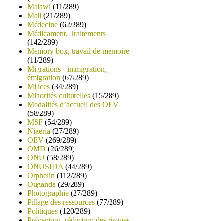
Malawi
(11/289)
Mali
(21/289)
Médecine
(62/289)
Médicament, Traitements
(142/289)
Memory box, travail de mémoire
(11/289)
Migrations - immigration,
émigration
(67/289)
Milices
(34/289)
Minorités culturelles
(15/289)
Modalités d’accueil des OEV
(58/289)
MSF
(54/289)
Nigeria
(27/289)
OEV
(269/289)
OMD
(26/289)
ONU
(58/289)
ONUSIDA
(44/289)
Orphelin
(112/289)
Ouganda
(29/289)
Photographie
(27/289)
Pillage des ressources
(77/289)
Politiques
(120/289)
Prévention, réduction des risques