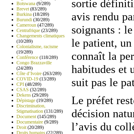
sortie définit
Botswana
(9/289)
Brevet
(83/289)
avis rendu pa
Burkina
(18/289)
Burundi
(30/289)
Cameroun
(47/289)
soignants : le
Centrafrique
(23/289)
Changements climatiques
le patient, un
(10/289)
Colonialisme, racisme
(19/289)
connaît la pe
Conférence
(118/289)
Congo Brazzaville
habitudes et 
(24/289)
Côte d’Ivoire
(263/289)
suit pas le pa
COVID-19
(13/289)
CPI
(48/289)
CSAS
(32/289)
Dekens
(29/289)
Le préfet rest
Dépistage
(19/289)
Discrimination,
décision natu
Stigmatisation
(131/289)
Document
(145/289)
Documentaire
(9/289)
l’avis du coll
Droit
(20/289)
Droits humains
(22/289)