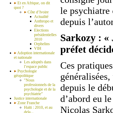
Et en Afrique, on dit
quoi ?
le psychiatre 
Côte d’Ivoire
Actualité
depuis l’auto
Anthropo et
divers
Elections
Sarkozy : « 
présidentielles
2010
Orphelins
préfet décide
VIH
Adoption internationale
et nationale
Les adoptés dans
Ces pratiques
l’espace public
Psychologie
généralisées,
géopolitique
"Nous
depuis le débu
professionnels de la
psychologie et de la
psychiatrie"
d’abord eu le
Justice internationale
Zone Franche
Nicolas Sark
Haïti : 2010, et au
dela...