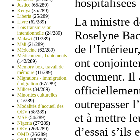
hospitalisées
Justice
(65/289)
Kenya
(35/289)
Liberia
(25/289)
La ministre d
Livre
(62/289)
Lois transmission
Roselyne Bach
intentionnelle
(24/289)
Malawi
(11/289)
Mali
(21/289)
de l’Intérieu
Médecine
(62/289)
Médicament, Traitements
ont conjointe
(142/289)
Memory box, travail de
mémoire
(11/289)
document. Il 
Migrations - immigration,
émigration
(67/289)
officiellement
Milices
(34/289)
Minorités culturelles
outrepasser l
(15/289)
Modalités d’accueil des
OEV
(58/289)
et à mettre le
MSF
(54/289)
Nigeria
(27/289)
d’essai s’ils 
OEV
(269/289)
OMD
(26/289)
ONU
(58/289)