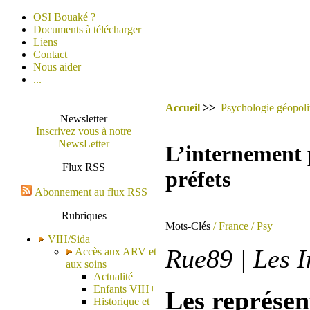
OSI Bouaké ?
Documents à télécharger
Liens
Contact
Nous aider
...
Accueil
>>
Psychologie géopoli
Newsletter
Inscrivez vous à notre
NewsLetter
L’internement 
Flux RSS
préfets
Abonnement au flux RSS
Rubriques
Mots-Clés
/ France
/ Psy
VIH/Sida
Rue89 | Les I
Accès aux ARV et
aux soins
Actualité
Enfants VIH+
Les représen
Historique et