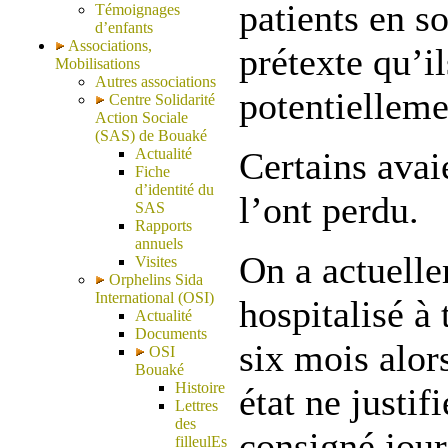
patients en so
Témoignages
d’enfants
Associations,
prétexte qu’il
Mobilisations
Autres associations
potentiellem
Centre Solidarité
Action Sociale
(SAS) de Bouaké
Actualité
Certains avaie
Fiche
d’identité du
l’ont perdu.
SAS
Rapports
annuels
On a actuelle
Visites
Orphelins Sida
International (OSI)
hospitalisé à
Actualité
Documents
six mois alor
OSI
Bouaké
Histoire
état ne justifi
Lettres
des
consigné jour
filleulEs