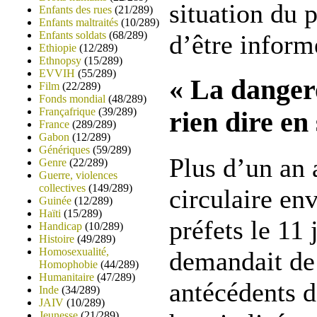
situation du p
Enfants des rues
(21/289)
Enfants maltraités
(10/289)
Enfants soldats
(68/289)
d’être inform
Ethiopie
(12/289)
Ethnopsy
(15/289)
EVVIH
(55/289)
« La dangero
Film
(22/289)
Fonds mondial
(48/289)
Françafrique
(39/289)
rien dire en 
France
(289/289)
Gabon
(12/289)
Génériques
(59/289)
Plus d’un an 
Genre
(22/289)
Guerre, violences
collectives
(149/289)
circulaire en
Guinée
(12/289)
Haïti
(15/289)
préfets le 11 
Handicap
(10/289)
Histoire
(49/289)
Homosexualité,
demandait de 
Homophobie
(44/289)
Humanitaire
(47/289)
antécédents 
Inde
(34/289)
JAIV
(10/289)
Jeunesse
(21/289)