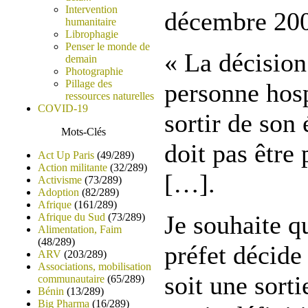
Intervention
décembre 200
humanitaire
Librophagie
Penser le monde de
« La décision
demain
Photographie
Pillage des
personne hosp
ressources naturelles
COVID-19
sortir de son
Mots-Clés
doit pas être 
Act Up Paris
(49/289)
Action militante
(32/289)
[…].
Activisme
(73/289)
Adoption
(82/289)
Afrique
(161/289)
Je souhaite q
Afrique du Sud
(73/289)
Alimentation, Faim
(48/289)
préfet décide 
ARV
(203/289)
Associations, mobilisation
soit une sorti
communautaire
(65/289)
Bénin
(13/289)
Big Pharma
(16/289)