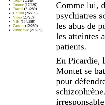
Togo
(15/289)
Comme lui, 
Torture
(17/289)
Travail
(21/289)
psychiatres s
Unitaid
(26/289)
Vidéo
(23/289)
VIH
(154/289)
les abus de p
Zambie
(12/289)
Zimbabwe
(21/289)
les atteintes 
patients.
En Picardie, 
Montet se bat
pour défendre
schizophrène
irresponsable