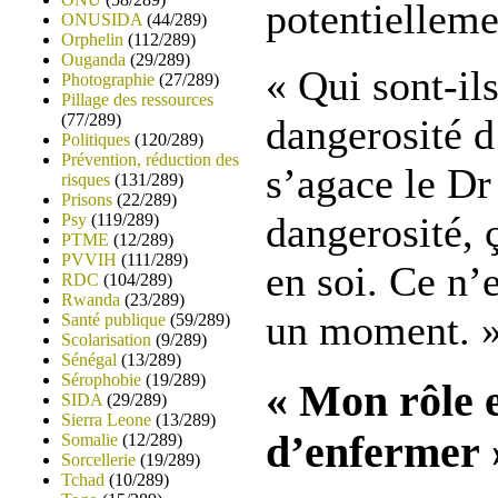
potentiellem
ONUSIDA
(44/289)
Orphelin
(112/289)
Ouganda
(29/289)
« Qui sont-il
Photographie
(27/289)
Pillage des ressources
(77/289)
dangerosité d
Politiques
(120/289)
Prévention, réduction des
s’agace le D
risques
(131/289)
Prisons
(22/289)
dangerosité, 
Psy
(119/289)
PTME
(12/289)
PVVIH
(111/289)
en soi. Ce n’e
RDC
(104/289)
Rwanda
(23/289)
un moment. 
Santé publique
(59/289)
Scolarisation
(9/289)
Sénégal
(13/289)
Sérophobie
(19/289)
« Mon rôle e
SIDA
(29/289)
Sierra Leone
(13/289)
d’enfermer 
Somalie
(12/289)
Sorcellerie
(19/289)
Tchad
(10/289)