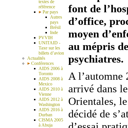
textes de
font de l’hos
référence
Par pays
Autres
d’office, pro
pays
Brésil
moyen d’enfe
Inde
PVVIH
UNITAID -
au mépris de
Taxe sur les
billets d’avion
psychiatres.
Actualités
Conférences
AIDS 2006 à
A l’automne 
Toronto
AIDS 2008 à
Mexico
arrivé dans l
AIDS 2010 à
Vienne
Orientales, l
AIDS 2012 à
Washington
AIDS 2016 à
décidé de s’a
Durban
CISMA 2005
d’essai prati
à Abuja