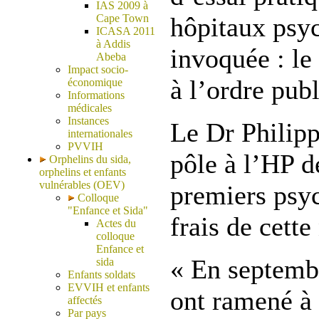
IAS 2009 à
Cape Town
hôpitaux psyc
ICASA 2011
à Addis
invoquée : le
Abeba
Impact socio-
à l’ordre publ
économique
Informations
médicales
Instances
Le Dr Philip
internationales
PVVIH
pôle à l’HP d
Orphelins du sida,
orphelins et enfants
vulnérables (OEV)
premiers psyc
Colloque
"Enfance et Sida"
frais de cette
Actes du
colloque
Enfance et
« En septemb
sida
Enfants soldats
EVVIH et enfants
ont ramené à 
affectés
Par pays