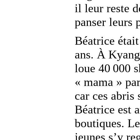
il leur reste
panser leurs p
Béatrice était
ans. À Kyangwa
loue 40 000 s
« mama » part
car ces abris 
Béatrice est a
boutiques. Le
jeunes s’y re