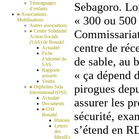
Témoignages
Sebagoro. Lor
d’enfants
Associations,
« 300 ou 500 
Mobilisations
Autres associations
Commissariat 
Centre Solidarité
Action Sociale
(SAS) de Bouaké
centre de réc
Actualité
Fiche
de sable, au 
d’identité du
SAS
Rapports
« ça dépend d
annuels
Visites
pirogues depu
Orphelins Sida
International (OSI)
Actualité
assurer les p
Documents
OSI
sécurité, exa
Bouaké
Histoire
Lettres
s’étend en RD
des
filleulEs