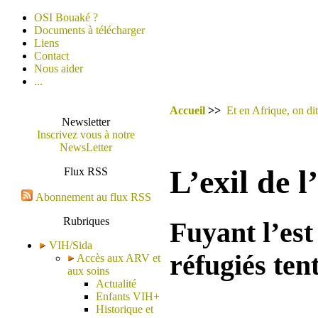
OSI Bouaké ?
Documents à télécharger
Liens
Contact
Nous aider
...
Accueil
>>
Et en Afrique, on dit
Newsletter
Inscrivez vous à notre
NewsLetter
L’exil de l
Flux RSS
Abonnement au flux RSS
Rubriques
Fuyant l’est
VIH/Sida
réfugiés ten
Accès aux ARV et
aux soins
Actualité
Enfants VIH+
Historique et