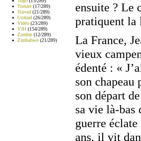
Togo
(15/289)
ensuite ? Le c
Torture
(17/289)
Travail
(21/289)
pratiquent la
Unitaid
(26/289)
Vidéo
(23/289)
VIH
(154/289)
Zambie
(12/289)
La France, Je
Zimbabwe
(21/289)
vieux campeme
édenté : « J’
son chapeau p
son départ de
sa vie là-bas 
guerre éclate 
ans, il vit d