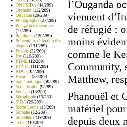
l’Ouganda oct
ONUSIDA
(44/289)
Orphelin
(112/289)
viennent d’It
Ouganda
(29/289)
Photographie
(27/289)
Pillage des ressources
de réfugié : o
(77/289)
Politiques
(120/289)
moins évident
Prévention, réduction des
risques
(131/289)
comme le Keny
Prisons
(22/289)
Psy
(119/289)
PTME
(12/289)
Community, si
PVVIH
(111/289)
RDC
(104/289)
Matthew, res
Rwanda
(23/289)
Santé publique
(59/289)
Scolarisation
(9/289)
Sénégal
(13/289)
Phanouël et Ca
Sérophobie
(19/289)
SIDA
(29/289)
matériel pour 
Sierra Leone
(13/289)
Somalie
(12/289)
Sorcellerie
(19/289)
depuis deux m
Tchad
(10/289)