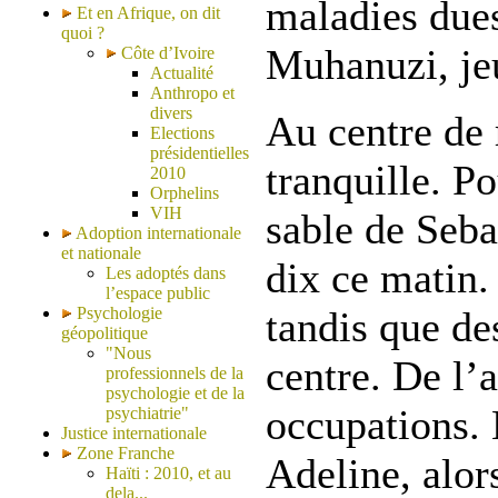
maladies due
Et en Afrique, on dit
quoi ?
Muhanuzi, je
Côte d’Ivoire
Actualité
Anthropo et
divers
Au centre de 
Elections
présidentielles
tranquille. P
2010
Orphelins
VIH
sable de Seba
Adoption internationale
et nationale
dix ce matin.
Les adoptés dans
l’espace public
Psychologie
tandis que de
géopolitique
"Nous
centre. De l’a
professionnels de la
psychologie et de la
occupations.
psychiatrie"
Justice internationale
Zone Franche
Adeline, alor
Haïti : 2010, et au
dela...