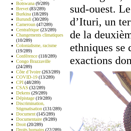
Botswana
(9/289)
sud-ouest. Le
Brevet
(83/289)
Burkina
(18/289)
d’Ituri, un te
Burundi
(30/289)
Cameroun
(47/289)
Centrafrique
(23/289)
de la ­deuxiè
Changements climatiques
(10/289)
ethniques se 
Colonialisme, racisme
(19/289)
Conférence
(118/289)
exactions don
Congo Brazzaville
(24/289)
Côte d’Ivoire
(263/289)
COVID-19
(13/289)
CPI
(48/289)
CSAS
(32/289)
Dekens
(29/289)
Dépistage
(19/289)
Discrimination,
Stigmatisation
(131/289)
Document
(145/289)
Documentaire
(9/289)
Droit
(20/289)
Droits humains
(22/289)