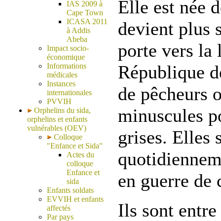
Elle est née d
IAS 2009 à
Cape Town
ICASA 2011
devient plus 
à Addis
Abeba
porte vers la
Impact socio-
économique
Informations
République d
médicales
Instances
de pêcheurs o
internationales
PVVIH
minuscules po
Orphelins du sida,
orphelins et enfants
vulnérables (OEV)
grises. Elles
Colloque
"Enfance et Sida"
quotidienneme
Actes du
colloque
Enfance et
en guerre de 
sida
Enfants soldats
EVVIH et enfants
Ils sont entre
affectés
Par pays