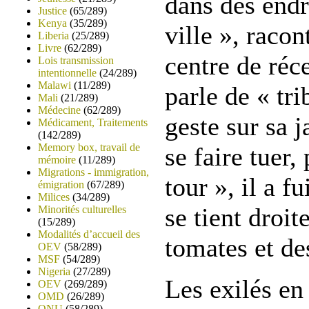
dans des endro
Justice
(65/289)
Kenya
(35/289)
ville », raco
Liberia
(25/289)
Livre
(62/289)
centre de réc
Lois transmission
intentionnelle
(24/289)
Malawi
(11/289)
parle de « tri
Mali
(21/289)
Médecine
(62/289)
geste sur sa 
Médicament, Traitements
(142/289)
Memory box, travail de
se faire tuer,
mémoire
(11/289)
Migrations - immigration,
tour », il a 
émigration
(67/289)
Milices
(34/289)
se tient droit
Minorités culturelles
(15/289)
Modalités d’accueil des
tomates et de
OEV
(58/289)
MSF
(54/289)
Nigeria
(27/289)
Les exilés e
OEV
(269/289)
OMD
(26/289)
ONU
(58/289)