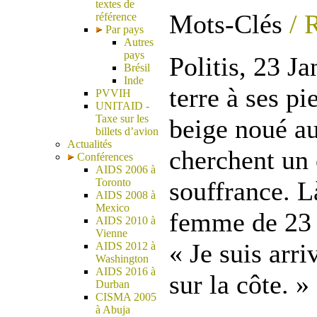
textes de
Mots-Clés
/ 
référence
Par pays
Autres
pays
Politis, 23 J
Brésil
Inde
terre à ses pi
PVVIH
UNITAID -
Taxe sur les
beige noué aut
billets d’avion
Actualités
cherchent un 
Conférences
AIDS 2006 à
Toronto
souffrance. L
AIDS 2008 à
Mexico
femme de 23 a
AIDS 2010 à
Vienne
« Je suis arri
AIDS 2012 à
Washington
AIDS 2016 à
sur la côte. »
Durban
CISMA 2005
à Abuja