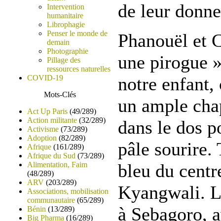
de leur donne
Intervention
humanitaire
Librophagie
Penser le monde de
Phanouël et C
demain
Photographie
une pirogue »
Pillage des
ressources naturelles
COVID-19
notre enfant,
Mots-Clés
un ample chap
Act Up Paris
(49/289)
Action militante
(32/289)
dans le dos po
Activisme
(73/289)
Adoption
(82/289)
pâle sourire.
Afrique
(161/289)
Afrique du Sud
(73/289)
Alimentation, Faim
bleu du cent
(48/289)
ARV
(203/289)
Kyangwali. Le
Associations, mobilisation
communautaire
(65/289)
à Sebagoro, a
Bénin
(13/289)
Big Pharma
(16/289)