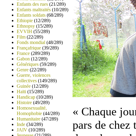
Enfants des rues
(21/289)
Enfants maltraités
(10/289)
Enfants soldats
(68/289)
Ethiopie
(12/289)
Ethnopsy
(15/289)
EVVIH
(55/289)
Film
(22/289)
Fonds mondial
(48/289)
Françafrique
(39/289)
France
(289/289)
Gabon
(12/289)
Génériques
(59/289)
Genre
(22/289)
Guerre, violences
collectives
(149/289)
Guinée
(12/289)
Haïti
(15/289)
Handicap
(10/289)
Histoire
(49/289)
« Chaque jour
Homosexualité,
Homophobie
(44/289)
Humanitaire
(47/289)
pars de chez t
Inde
(34/289)
JAIV
(10/289)
Jeunesse
(21/289)