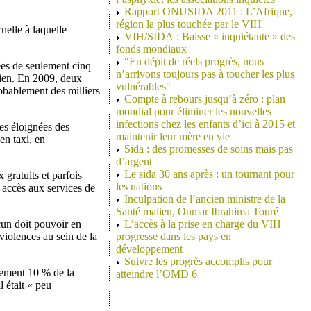
Rapport ONUSIDA 2011 : L’Afrique,
région la plus touchée par le VIH
nelle à laquelle
VIH/SIDA : Baisse « inquiétante » des
fonds mondiaux
"En dépit de réels progrès, nous
ées de seulement cinq
n’arrivons toujours pas à toucher les plus
rien. En 2009, deux
vulnérables"
obablement des milliers
Compte à rebours jusqu’à zéro : plan
mondial pour éliminer les nouvelles
infections chez les enfants d’ici à 2015 et
les éloignées des
maintenir leur mère en vie
en taxi, en
Sida : des promesses de soins mais pas
d’argent
Le sida 30 ans après : un tournant pour
gratuits et parfois
les nations
 accès aux services de
Inculpation de l’ancien ministre de la
Santé malien, Oumar Ibrahima Touré
cun doit pouvoir en
L’accès à la prise en charge du VIH
violences au sein de la
progresse dans les pays en
développement
Suivre les progrès accomplis pour
lement 10 % de la
atteindre l’OMD 6
 était « peu