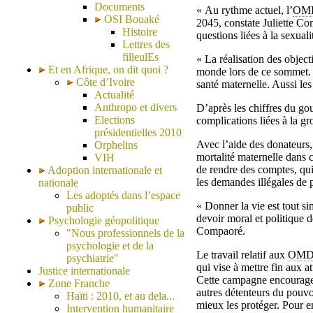
Documents
« Au rythme actuel, l’
OM
OSI Bouaké
2045, constate Juliette C
Histoire
questions liées à la sexuali
Lettres des
filleulEs
« La réalisation des object
Et en Afrique, on dit quoi ?
monde lors de ce sommet. L
Côte d’Ivoire
santé maternelle. Aussi le
Actualité
Anthropo et divers
D’après les chiffres du g
Elections
complications liées à la g
présidentielles 2010
Avec l’aide des donateurs,
Orphelins
mortalité maternelle dans c
VIH
de rendre des comptes, qui
Adoption internationale et
les demandes illégales de 
nationale
Les adoptés dans l’espace
« Donner la vie est tout si
public
devoir moral et politique de
Psychologie géopolitique
Compaoré.
"Nous professionnels de la
psychologie et de la
Le travail relatif aux
OM
psychiatrie"
qui vise à mettre fin aux a
Justice internationale
Cette campagne encourage l
Zone Franche
autres détenteurs du pouvoi
Haïti : 2010, et au dela...
mieux les protéger. Pour e
Intervention humanitaire