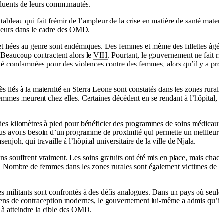
fluents de leurs communautés.
bleau qui fait frémir de l’ampleur de la crise en matière de santé mater
deurs dans le cadre des
OMD
.
et liées au genre sont endémiques. Des femmes et même des fillettes âg
. Beaucoup contractent alors le
VIH
. Pourtant, le gouvernement ne fait 
té condamnées pour des violences contre des femmes, alors qu’il y a pr
s liés à la maternité en Sierra Leone sont constatés dans les zones rura
emmes meurent chez elles. Certaines décèdent en se rendant à l’hôpital, 
es kilomètres à pied pour bénéficier des programmes de soins médicaux 
Nous avons besoin d’un programme de proximité qui permette un meilleur
njoh, qui travaille à l’hôpital universitaire de la ville de Njala.
ns souffrent vraiment. Les soins gratuits ont été mis en place, mais cha
e. Nombre de femmes dans les zones rurales sont également victimes de 
s militants sont confrontés à des défis analogues. Dans un pays où seu
yens de contraception modernes, le gouvernement lui-même a admis qu’il
à atteindre la cible des
OMD
.