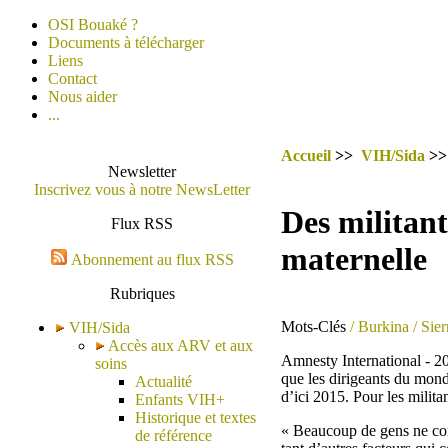
OSI Bouaké ?
Documents à télécharger
Liens
Contact
Nous aider
...
Accueil
>>
VIH/Sida
>
Newsletter
Inscrivez vous à notre NewsLetter
Des militant
Flux RSS
maternelle
Abonnement au flux RSS
Rubriques
Mots-Clés
/ Burkina
/ Sie
VIH/Sida
Accès aux ARV et aux
Amnesty International - 20
soins
que les dirigeants du monde
Actualité
d’ici 2015. Pour les militan
Enfants VIH+
Historique et textes
« Beaucoup de gens ne comp
de référence