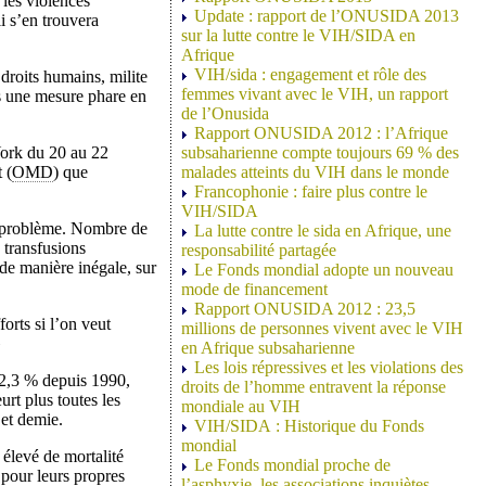
 les violences
Update : rapport de l’ONUSIDA 2013
i s’en trouvera
sur la lutte contre le VIH/SIDA en
Afrique
VIH/sida : engagement et rôle des
droits humains, milite
femmes vivant avec le VIH, un rapport
is une mesure phare en
de l’Onusida
Rapport ONUSIDA 2012 : l’Afrique
York du 20 au 22
subsaharienne compte toujours 69 % des
 (
OMD
) que
malades atteints du VIH dans le monde
Francophonie : faire plus contre le
VIH/SIDA
ul problème. Nombre de
La lutte contre le sida en Afrique, une
 transfusions
responsabilité partagée
de manière inégale, sur
Le Fonds mondial adopte un nouveau
mode de financement
Rapport ONUSIDA 2012 : 23,5
orts si l’on veut
millions de personnes vivent avec le VIH
»
en Afrique subsaharienne
Les lois répressives et les violations des
 2,3 % depuis 1990,
droits de l’homme entravent la réponse
rt plus toutes les
mondiale au VIH
 et demie.
VIH/SIDA : Historique du Fonds
mondial
 élevé de mortalité
Le Fonds mondial proche de
 pour leurs propres
l’asphyxie, les associations inquiètes