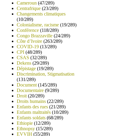
Cameroun
(47/289)
Centrafrique
(23/289)
Changements climatiques
(10/289)
Colonialisme, racisme
(19/289)
Conférence
(118/289)
Congo Brazzaville
(24/289)
Côte d’Ivoire
(263/289)
COVID-19
(13/289)
CPI
(48/289)
CSAS
(32/289)
Dekens
(29/289)
Dépistage
(19/289)
Discrimination, Stigmatisation
(131/289)
Document
(145/289)
Documentaire
(9/289)
Droit
(20/289)
Droits humains
(22/289)
Enfants des rues
(21/289)
Enfants maltraités
(10/289)
Enfants soldats
(68/289)
Ethiopie
(12/289)
Ethnopsy
(15/289)
EVVIH
(55/289)