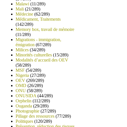
Malawi
(11/289)
Mali
(21/289)
Médecine
(62/289)
Médicament, Traitements
(142/289)
Memory box, travail de mémoire
(11/289)
Migrations - immigration,
émigration
(67/289)
Milices
(34/289)
Minorités culturelles
(15/289)
Modalités d’accueil des OEV
(58/289)
MSF
(54/289)
Nigeria
(27/289)
OEV
(269/289)
OMD
(26/289)
ONU
(58/289)
ONUSIDA
(44/289)
Orphelin
(112/289)
Ouganda
(29/289)
Photographie
(27/289)
Pillage des ressources
(77/289)
Politiques
(120/289)
Prévention, réduction des risques