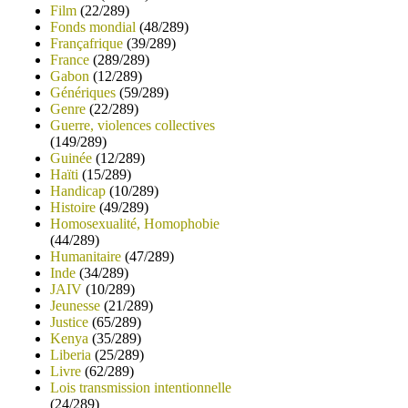
Film
(22/289)
Fonds mondial
(48/289)
Françafrique
(39/289)
France
(289/289)
Gabon
(12/289)
Génériques
(59/289)
Genre
(22/289)
Guerre, violences collectives
(149/289)
Guinée
(12/289)
Haïti
(15/289)
Handicap
(10/289)
Histoire
(49/289)
Homosexualité, Homophobie
(44/289)
Humanitaire
(47/289)
Inde
(34/289)
JAIV
(10/289)
Jeunesse
(21/289)
Justice
(65/289)
Kenya
(35/289)
Liberia
(25/289)
Livre
(62/289)
Lois transmission intentionnelle
(24/289)