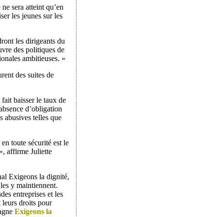
ne sera atteint qu’en
r les jeunes sur les
ront les dirigeants du
vre des politiques de
ionales ambitieuses. »
ent des suites de
ait baisser le taux de
’absence d’obligation
s abusives telles que
en toute sécurité est le
», affirme Juliette
al Exigeons la dignité,
 les y maintiennent.
es entreprises et les
 leurs droits pour
pagne
Exigeons la