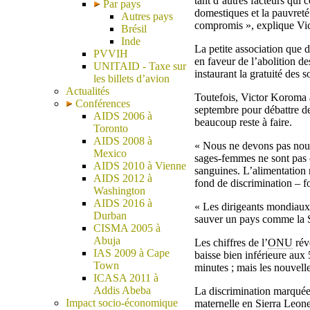
tant d’autres facteurs qui 
Par pays
domestiques et la pauvreté
Autres pays
compromis », explique Vict
Brésil
Inde
La petite association que 
PVVIH
en faveur de l’abolition d
UNITAID - Taxe sur
instaurant la gratuité des s
les billets d’avion
Actualités
Toutefois, Victor Koroma 
Conférences
septembre pour débattre de
AIDS 2006 à
beaucoup reste à faire.
Toronto
AIDS 2008 à
« Nous ne devons pas nous 
Mexico
sages-femmes ne sont pas 
AIDS 2010 à Vienne
sanguines. L’alimentation 
AIDS 2012 à
fond de discrimination – fon
Washington
AIDS 2016 à
« Les dirigeants mondiaux,
Durban
sauver un pays comme la S
CISMA 2005 à
Abuja
Les chiffres de l’
ONU
rév
IAS 2009 à Cape
baisse bien inférieure aux
Town
minutes ; mais les nouvell
ICASA 2011 à
Addis Abeba
La discrimination marquée 
Impact socio-économique
maternelle en Sierra Leone