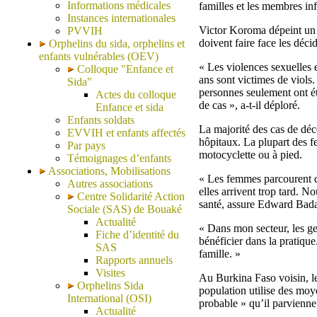
Informations médicales
familles et les membres in
Instances internationales
Victor Koroma dépeint un ta
PVVIH
doivent faire face les déci
Orphelins du sida, orphelins et
enfants vulnérables (OEV)
« Les violences sexuelles 
Colloque "Enfance et
ans sont victimes de viols
Sida"
personnes seulement ont é
Actes du colloque
de cas », a-t-il déploré.
Enfance et sida
Enfants soldats
La majorité des cas de décè
EVVIH et enfants affectés
hôpitaux. La plupart des f
Par pays
motocyclette ou à pied.
Témoignages d’enfants
Associations, Mobilisations
« Les femmes parcourent d
Autres associations
elles arrivent trop tard. 
Centre Solidarité Action
santé, assure Edward Badase
Sociale (SAS) de Bouaké
Actualité
« Dans mon secteur, les ge
Fiche d’identité du
bénéficier dans la pratiqu
SAS
famille. »
Rapports annuels
Visites
Au Burkina Faso voisin, le
Orphelins Sida
population utilise des mo
International (OSI)
probable » qu’il parvienne 
Actualité