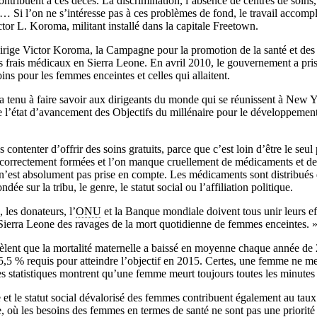
contribuent à ces décès. La discrimination, l’absence de centres de soins,
… Si l’on ne s’intéresse pas à ces problèmes de fond, le travail accompl
or L. Koroma, militant installé dans la capitale Freetown.
dirige Victor Koroma, la Campagne pour la promotion de la santé et des 
es frais médicaux en Sierra Leone. En avril 2010, le gouvernement a pr
oins pour les femmes enceintes et celles qui allaitent.
a tenu à faire savoir aux dirigeants du monde qui se réunissent à New 
 l’état d’avancement des Objectifs du millénaire pour le développement
contenter d’offrir des soins gratuits, parce que c’est loin d’être le se
correctement formées et l’on manque cruellement de médicaments et de
n’est absolument pas prise en compte. Les médicaments sont distribués 
dée sur la tribu, le genre, le statut social ou l’affiliation politique.
 les donateurs, l’
ONU
et la Banque mondiale doivent tous unir leurs eff
ierra Leone des ravages de la mort quotidienne de femmes enceintes. 
èlent que la mortalité maternelle a baissé en moyenne chaque année de
 5,5 % requis pour atteindre l’objectif en 2015. Certes, une femme ne meu
es statistiques montrent qu’une femme meurt toujours toutes les minutes
et le statut social dévalorisé des femmes contribuent également au taux
, où les besoins des femmes en termes de santé ne sont pas une priorité