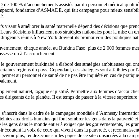
D
de 100 % d’accouchements assistés par du personnel médical qualifié 
ompaoré, fondatrice d’ASMADE, qui fait campagne pour mieux sensibilise
té.
ifs visant à améliorer la santé maternelle dépend des décisions que prend
eurs décisions influencent nos stratégies nationales pour la mise en œu
s dirigeants réunis à New York doivent-ils promouvoir des politiques nat
ouvernement, chaque année, au Burkina Faso, plus de 2 000 femmes meur
rossesse ou à l’accouchement.
 le gouvernement burkinabè a élaboré des stratégies ambitieuses qui ont f
ertaines régions du pays. Cependant, ces stratégies sont affaiblies par l
 permet au personnel de santé de ne pas être inquiété en cas de pratique
paiement.
mplement naturel, logique et justifié. Permettre aux femmes d’accoucher 
s dirigeants de la planète. Il est temps de passer à la vitesse supérieure 
D
s’inscrit dans le cadre de la campagne mondiale d’Amnesty Internation
tteintes aux droits humains qui font sombrer les gens dans la pauvreté et
es gens dans le monde entier à exiger que les gouvernements, les grand
r écoutent la voix de ceux qui vivent dans la pauvreté, et reconnaissent
n savoir plus, rendez-vous sur les pages de ce site consacrées à la cam