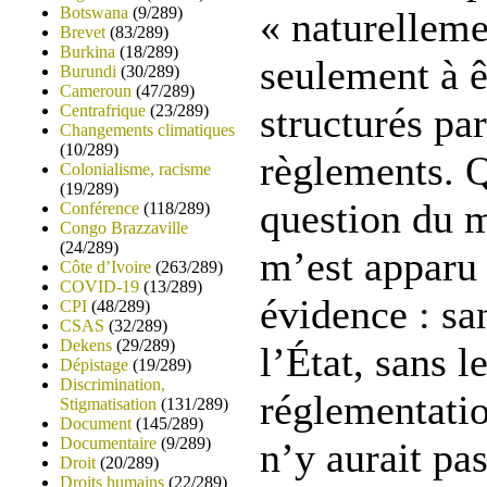
Botswana
(9/289)
« naturelleme
Brevet
(83/289)
Burkina
(18/289)
seulement à ê
Burundi
(30/289)
Cameroun
(47/289)
structurés par
Centrafrique
(23/289)
Changements climatiques
(10/289)
règlements. Q
Colonialisme, racisme
(19/289)
question du 
Conférence
(118/289)
Congo Brazzaville
(24/289)
m’est appar
Côte d’Ivoire
(263/289)
COVID-19
(13/289)
évidence : sa
CPI
(48/289)
CSAS
(32/289)
Dekens
(29/289)
l’État, sans l
Dépistage
(19/289)
Discrimination,
réglementation
Stigmatisation
(131/289)
Document
(145/289)
Documentaire
(9/289)
n’y aurait pa
Droit
(20/289)
Droits humains
(22/289)