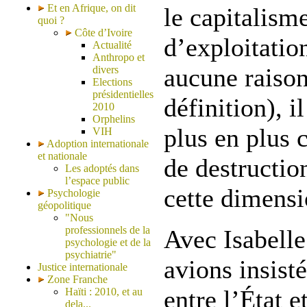
Et en Afrique, on dit
le capitalism
quoi ?
Côte d’Ivoire
d’exploitatio
Actualité
Anthropo et
aucune raison
divers
Elections
présidentielles
définition), i
2010
Orphelins
plus en plus
VIH
Adoption internationale
et nationale
de destructio
Les adoptés dans
l’espace public
cette dimensi
Psychologie
géopolitique
"Nous
professionnels de la
Avec Isabelle
psychologie et de la
psychiatrie"
avions insisté
Justice internationale
Zone Franche
entre l’État e
Haïti : 2010, et au
dela...