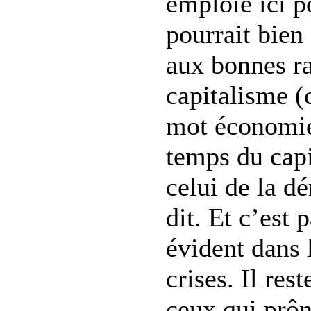
emploie ici p
pourrait bien
aux bonnes r
capitalisme (
mot économie)
temps du capi
celui de la d
dit. Et c’est 
évident dans 
crises. Il res
ceux qui prôn