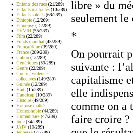
libre » du m
Enfants des rues
(21/289)
Enfants maltraités
(10/289)
seulement le 
Enfants soldats
(68/289)
Ethiopie
(12/289)
Ethnopsy
(15/289)
EVVIH
(55/289)
*
Film
(22/289)
Fonds mondial
(48/289)
Françafrique
(39/289)
On pourrait p
France
(289/289)
Gabon
(12/289)
Génériques
(59/289)
suivante : l’a
Genre
(22/289)
Guerre, violences
capitalisme e
collectives
(149/289)
Guinée
(12/289)
elle indispens
Haïti
(15/289)
Handicap
(10/289)
Histoire
(49/289)
comme on a t
Homosexualité,
Homophobie
(44/289)
faire croire ?
Humanitaire
(47/289)
Inde
(34/289)
JAIV
(10/289)
que le résult
Jeunesse
(21/289)