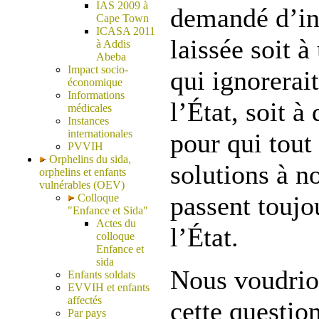
IAS 2009 à
demandé d’int
Cape Town
ICASA 2011
laissée soit à
à Addis
Abeba
Impact socio-
qui ignorerai
économique
Informations
l’État, soit à
médicales
Instances
internationales
pour qui tout 
PVVIH
Orphelins du sida,
solutions à n
orphelins et enfants
vulnérables (OEV)
passent toujo
Colloque
"Enfance et Sida"
Actes du
l’État.
colloque
Enfance et
sida
Nous voudrio
Enfants soldats
EVVIH et enfants
affectés
cette questio
Par pays