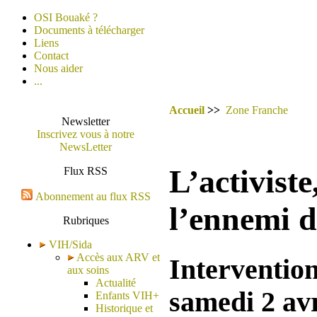
OSI Bouaké ?
Documents à télécharger
Liens
Contact
Nous aider
...
Accueil
>>
Zone Franche
Newsletter
Inscrivez vous à notre
NewsLetter
L’activiste
Flux RSS
Abonnement au flux RSS
l’ennemi d
Rubriques
VIH/Sida
Accès aux ARV et
Intervention
aux soins
Actualité
samedi 2 avr
Enfants VIH+
Historique et