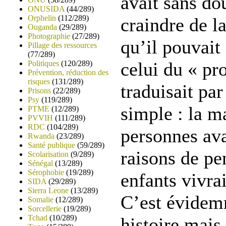
avait sans do
ONUSIDA
(44/289)
Orphelin
(112/289)
craindre de l
Ouganda
(29/289)
Photographie
(27/289)
qu’il pouvait
Pillage des ressources
(77/289)
celui du « pr
Politiques
(120/289)
Prévention, réduction des
risques
(131/289)
traduisait par
Prisons
(22/289)
Psy
(119/289)
simple : la m
PTME
(12/289)
PVVIH
(111/289)
RDC
(104/289)
personnes av
Rwanda
(23/289)
Santé publique
(59/289)
raisons de pe
Scolarisation
(9/289)
Sénégal
(13/289)
Sérophobie
(19/289)
enfants vivra
SIDA
(29/289)
Sierra Leone
(13/289)
C’est évidem
Somalie
(12/289)
Sorcellerie
(19/289)
Tchad
(10/289)
histoire mais