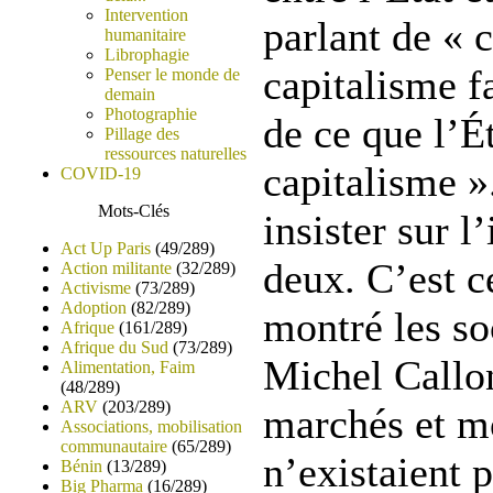
Intervention
parlant de « 
humanitaire
Librophagie
capitalisme fa
Penser le monde de
demain
Photographie
de ce que l’Ét
Pillage des
ressources naturelles
capitalisme »
COVID-19
Mots-Clés
insister sur l
Act Up Paris
(49/289)
deux. C’est c
Action militante
(32/289)
Activisme
(73/289)
Adoption
(82/289)
montré les s
Afrique
(161/289)
Afrique du Sud
(73/289)
Michel Callon
Alimentation, Faim
(48/289)
ARV
(203/289)
marchés et mo
Associations, mobilisation
communautaire
(65/289)
n’existaient 
Bénin
(13/289)
Big Pharma
(16/289)