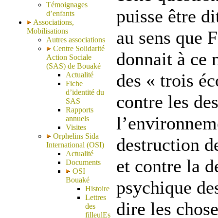
Témoignages
puisse être di
d’enfants
Associations,
Mobilisations
au sens que F
Autres associations
Centre Solidarité
donnait à ce 
Action Sociale
(SAS) de Bouaké
des « trois éc
Actualité
Fiche
d’identité du
contre les de
SAS
Rapports
l’environneme
annuels
Visites
Orphelins Sida
destruction d
International (OSI)
Actualité
et contre la d
Documents
OSI
Bouaké
psychique des
Histoire
Lettres
dire les chos
des
filleulEs