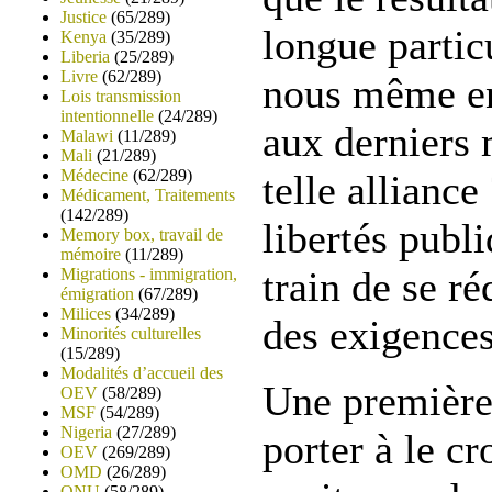
Justice
(65/289)
longue parti
Kenya
(35/289)
Liberia
(25/289)
Livre
(62/289)
nous même en 
Lois transmission
intentionnelle
(24/289)
aux derniers
Malawi
(11/289)
Mali
(21/289)
Médecine
(62/289)
telle alliance
Médicament, Traitements
(142/289)
libertés publi
Memory box, travail de
mémoire
(11/289)
train de se r
Migrations - immigration,
émigration
(67/289)
Milices
(34/289)
des exigences
Minorités culturelles
(15/289)
Modalités d’accueil des
Une première
OEV
(58/289)
MSF
(54/289)
Nigeria
(27/289)
porter à le cr
OEV
(269/289)
OMD
(26/289)
ONU
(58/289)