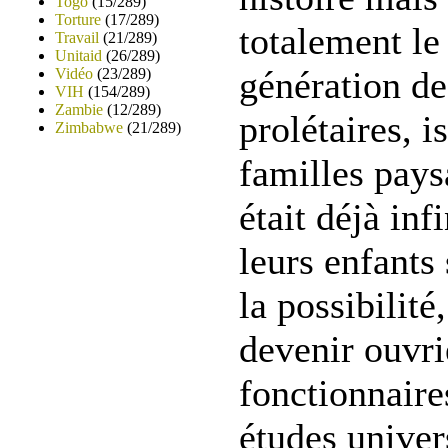
Togo
(15/289)
Torture
(17/289)
totalement le
Travail
(21/289)
Unitaid
(26/289)
génération de
Vidéo
(23/289)
VIH
(154/289)
Zambie
(12/289)
prolétaires, 
Zimbabwe
(21/289)
familles paysa
était déjà inf
leurs enfants
la possibilit
devenir ouvri
fonctionnaire
études univers