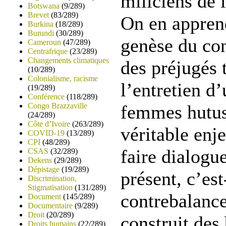
miliciens de 
Botswana
(9/289)
Brevet
(83/289)
On en appren
Burkina
(18/289)
Burundi
(30/289)
genèse du con
Cameroun
(47/289)
Centrafrique
(23/289)
Changements climatiques
des préjugés 
(10/289)
Colonialisme, racisme
l’entretien d’
(19/289)
Conférence
(118/289)
Congo Brazzaville
femmes hutus 
(24/289)
Côte d’Ivoire
(263/289)
véritable enj
COVID-19
(13/289)
CPI
(48/289)
faire dialogue
CSAS
(32/289)
Dekens
(29/289)
Dépistage
(19/289)
présent, c’est
Discrimination,
Stigmatisation
(131/289)
contrebalance
Document
(145/289)
Documentaire
(9/289)
Droit
(20/289)
construit des
Droits humains
(22/289)