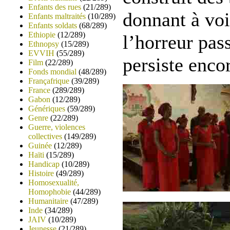
Enfants des rues
(21/289)
donnant à voi
Enfants maltraités
(10/289)
Enfants soldats
(68/289)
Ethiopie
(12/289)
l’horreur pass
Ethnopsy
(15/289)
EVVIH
(55/289)
persiste enco
Film
(22/289)
Fonds mondial
(48/289)
Françafrique
(39/289)
France
(289/289)
Gabon
(12/289)
Génériques
(59/289)
Genre
(22/289)
Guerre, violences
collectives
(149/289)
Guinée
(12/289)
Haïti
(15/289)
Handicap
(10/289)
Histoire
(49/289)
Homosexualité,
Homophobie
(44/289)
Humanitaire
(47/289)
Inde
(34/289)
JAIV
(10/289)
Jeunesse
(21/289)