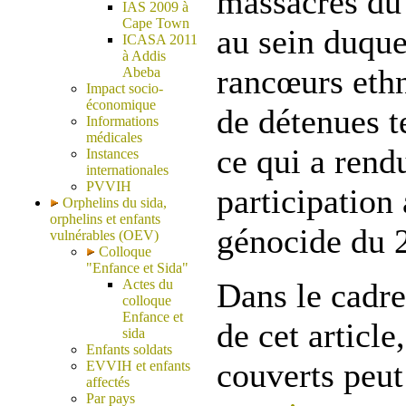
massacres du
IAS 2009 à
Cape Town
au sein duque
ICASA 2011
à Addis
rancœurs eth
Abeba
Impact socio-
économique
de détenues 
Informations
médicales
ce qui a rend
Instances
internationales
PVVIH
participation
Orphelins du sida,
orphelins et enfants
génocide du 
vulnérables (OEV)
Colloque
"Enfance et Sida"
Actes du
Dans le cadre
colloque
Enfance et
de cet article
sida
Enfants soldats
couverts peut
EVVIH et enfants
affectés
Par pays