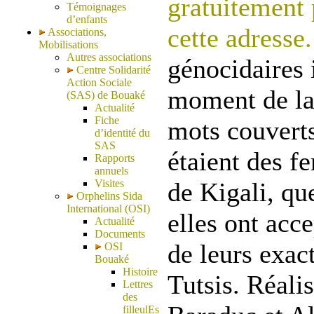
gratuitement
Témoignages
d’enfants
cette adresse.
Associations,
Mobilisations
Autres associations
génocidaires 
Centre Solidarité
Action Sociale
moment de la 
(SAS) de Bouaké
Actualité
Fiche
mots couvert
d’identité du
SAS
étaient des f
Rapports
annuels
Visites
de Kigali, qu
Orphelins Sida
International (OSI)
elles ont acc
Actualité
Documents
de leurs exac
OSI
Bouaké
Histoire
Tutsis. Réali
Lettres
des
filleulEs