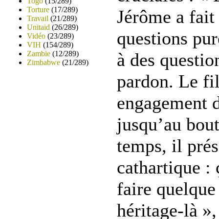
Togo
(15/289)
Torture
(17/289)
Jérôme a fait
Travail
(21/289)
Unitaid
(26/289)
questions pu
Vidéo
(23/289)
VIH
(154/289)
Zambie
(12/289)
à des question
Zimbabwe
(21/289)
pardon. Le fi
engagement di
jusqu’au bou
temps, il pré
cathartique : 
faire quelque
héritage-là »,