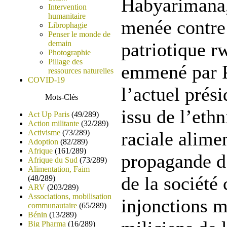
Habyarimana, 
Intervention
humanitaire
menée contre 
Librophagie
Penser le monde de
demain
patriotique r
Photographie
Pillage des
emmené par 
ressources naturelles
COVID-19
l’actuel prés
Mots-Clés
issu de l’ethn
Act Up Paris
(49/289)
Action militante
(32/289)
Activisme
(73/289)
raciale alime
Adoption
(82/289)
Afrique
(161/289)
propagande d’
Afrique du Sud
(73/289)
Alimentation, Faim
de la société 
(48/289)
ARV
(203/289)
Associations, mobilisation
injonctions m
communautaire
(65/289)
Bénin
(13/289)
Big Pharma
(16/289)