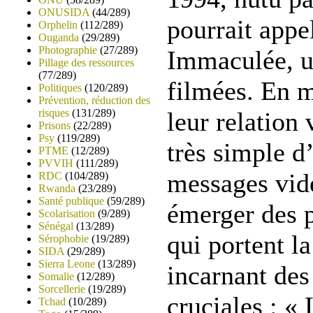
ONUSIDA
(44/289)
pourrait appe
Orphelin
(112/289)
Ouganda
(29/289)
Photographie
(27/289)
Immaculée, u
Pillage des ressources
(77/289)
filmées. En m
Politiques
(120/289)
Prévention, réduction des
risques
(131/289)
leur relation 
Prisons
(22/289)
Psy
(119/289)
très simple d
PTME
(12/289)
PVVIH
(111/289)
messages vidé
RDC
(104/289)
Rwanda
(23/289)
Santé publique
(59/289)
émerger des p
Scolarisation
(9/289)
Sénégal
(13/289)
qui portent l
Sérophobie
(19/289)
SIDA
(29/289)
Sierra Leone
(13/289)
incarnant des
Somalie
(12/289)
Sorcellerie
(19/289)
cruciales : «
Tchad
(10/289)