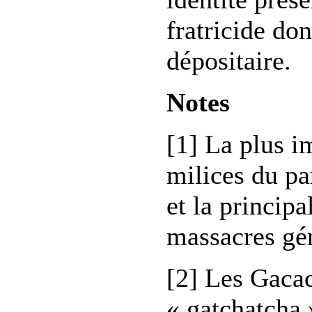
fratricide dont
dépositaire.
Notes
[1] La plus i
milices du pa
et la princip
massacres gé
[2] Les Gaca
« gatchatcha 