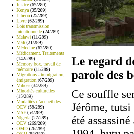
Justice
(65/289)
Kenya
(35/289)
Liberia
(25/289)
Livre
(62/289)
Lois transmission
intentionnelle
(24/289)
Malawi
(11/289)
Mali
(21/289)
Médecine
(62/289)
Médicament, Traitements
Le regard de
(142/289)
Memory box, travail de
mémoire
(11/289)
parole des 
Migrations - immigration,
émigration
(67/289)
Milices
(34/289)
Ce souffle se
Minorités culturelles
(15/289)
Modalités d’accueil des
Jérôme, tutsi
OEV
(58/289)
MSF
(54/289)
été assassiné
Nigeria
(27/289)
OEV
(269/289)
OMD
(26/289)
1994, hutu par
ONU
(58/289)