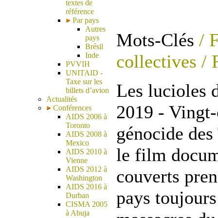
textes de
référence
Par pays
Autres
Mots-Clés
/ 
pays
Brésil
collectives
/ 
Inde
PVVIH
UNITAID -
Taxe sur les
Les lucioles 
billets d’avion
Actualités
2019 - Vingt-
Conférences
AIDS 2006 à
Toronto
génocide des
AIDS 2008 à
Mexico
le film docu
AIDS 2010 à
Vienne
AIDS 2012 à
couverts pren
Washington
AIDS 2016 à
pays toujours
Durban
CISMA 2005
à Abuja