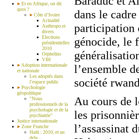
Baraduc et A
Et en Afrique, on dit
quoi ?
dans le cadre
Côte d’Ivoire
Actualité
participation
Anthropo et
divers
Elections
génocide, le 
présidentielles
2010
généralisatio
Orphelins
VIH
Adoption internationale
l’ensemble de
et nationale
Les adoptés dans
société rwand
l’espace public
Psychologie
géopolitique
Au cours de l
"Nous
professionnels de la
psychologie et de la
les prisonniè
psychiatrie"
Justice internationale
l’assassinat 
Zone Franche
Haïti : 2010, et au
dela...