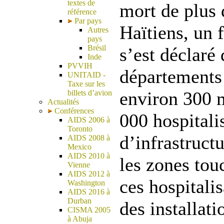
textes de
mort de plus
référence
Par pays
Haïtiens, un 
Autres
pays
Brésil
s’est déclaré
Inde
PVVIH
départements 
UNITAID -
Taxe sur les
environ 300 m
billets d’avion
Actualités
Conférences
000 hospitali
AIDS 2006 à
Toronto
d’infrastruct
AIDS 2008 à
Mexico
AIDS 2010 à
les zones tou
Vienne
AIDS 2012 à
ces hospitalis
Washington
AIDS 2016 à
Durban
des installat
CISMA 2005
à Abuja