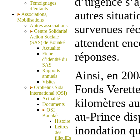
d’urgence s’a
Témoignages
d’enfants
autres situat
Associations,
Mobilisations
survenues ré
Autres associations
Centre Solidarité
Action Sociale
attendent enc
(SAS) de Bouaké
Actualité
réponses.
Fiche
d’identité du
SAS
Rapports
Ainsi, en 200
annuels
Visites
Fonds Verette
Orphelins Sida
International (OSI)
Actualité
kilomètres au
Documents
OSI
au-Prince dis
Bouaké
Histoire
inondation qu
Lettres
des
filleulEs