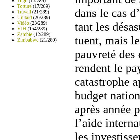
Togo
(15/289)
Torture
(17/289)
dans le cas d’
Travail
(21/289)
Unitaid
(26/289)
tant les désas
Vidéo
(23/289)
VIH
(154/289)
Zambie
(12/289)
tuent, mais le
Zimbabwe
(21/289)
pauvreté des 
rendent le pa
catastrophe a
budget nation
après année 
l’aide interna
les investiss