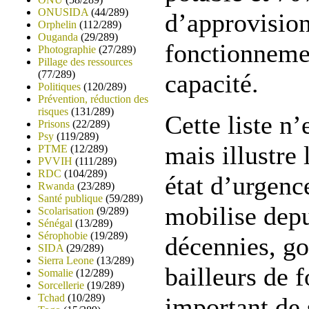
ONUSIDA
(44/289)
d’approvisio
Orphelin
(112/289)
Ouganda
(29/289)
fonctionnemen
Photographie
(27/289)
Pillage des ressources
(77/289)
capacité.
Politiques
(120/289)
Prévention, réduction des
risques
(131/289)
Cette liste n’
Prisons
(22/289)
Psy
(119/289)
mais illustre 
PTME
(12/289)
PVVIH
(111/289)
RDC
(104/289)
état d’urgenc
Rwanda
(23/289)
Santé publique
(59/289)
mobilise depu
Scolarisation
(9/289)
Sénégal
(13/289)
Sérophobie
(19/289)
décennies, g
SIDA
(29/289)
Sierra Leone
(13/289)
bailleurs de 
Somalie
(12/289)
Sorcellerie
(19/289)
Tchad
(10/289)
important de 