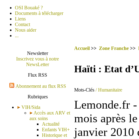
OSI Bouaké ?
Documents à télécharger
Liens
Contact
Nous aider
...
Accueil
>>
Zone Franche
>>
Newsletter
Inscrivez vous à notre
NewsLetter
Haïti : Etat d
Flux RSS
Abonnement au flux RSS
Mots-Clés
/ Humanitaire
Rubriques
Lemonde.fr -
VIH/Sida
Accès aux ARV et
mois après le
aux soins
Actualité
janvier 2010 
Enfants VIH+
Historique et