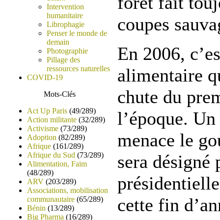
forêt fait tou
Intervention
humanitaire
coupes sauva
Librophagie
Penser le monde de
demain
En 2006, c’est
Photographie
Pillage des
ressources naturelles
alimentaire q
COVID-19
chute du prem
Mots-Clés
Act Up Paris
(49/289)
l’époque. Un 
Action militante
(32/289)
Activisme
(73/289)
menace le go
Adoption
(82/289)
Afrique
(161/289)
Afrique du Sud
(73/289)
sera désigné 
Alimentation, Faim
(48/289)
présidentielle
ARV
(203/289)
Associations, mobilisation
cette fin d’a
communautaire
(65/289)
Bénin
(13/289)
Big Pharma
(16/289)