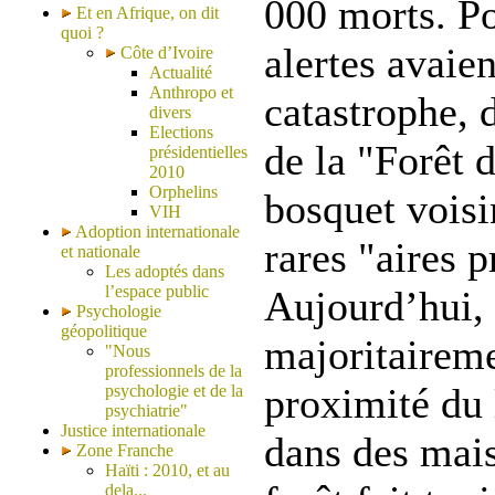
000 morts. Po
Et en Afrique, on dit
quoi ?
alertes avaie
Côte d’Ivoire
Actualité
Anthropo et
catastrophe,
divers
Elections
de la "Forêt 
présidentielles
2010
Orphelins
bosquet voisin
VIH
Adoption internationale
rares "aires 
et nationale
Les adoptés dans
l’espace public
Aujourd’hui, 
Psychologie
géopolitique
majoritairem
"Nous
professionnels de la
proximité du l
psychologie et de la
psychiatrie"
Justice internationale
dans des mais
Zone Franche
Haïti : 2010, et au
dela...