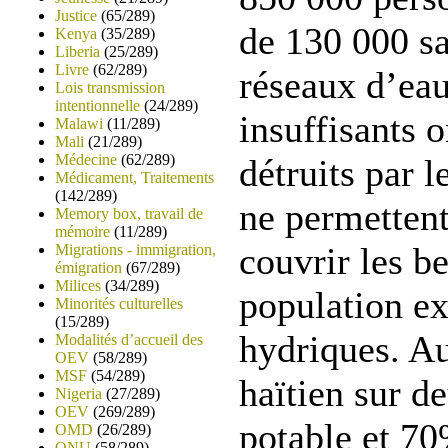
Justice
(65/289)
de 130 000 sa
Kenya
(35/289)
Liberia
(25/289)
Livre
(62/289)
réseaux d’eau
Lois transmission
intentionnelle
(24/289)
insuffisants 
Malawi
(11/289)
Mali
(21/289)
Médecine
(62/289)
détruits par l
Médicament, Traitements
(142/289)
ne permettent
Memory box, travail de
mémoire
(11/289)
couvrir les be
Migrations - immigration,
émigration
(67/289)
Milices
(34/289)
population e
Minorités culturelles
(15/289)
hydriques. Au
Modalités d’accueil des
OEV
(58/289)
MSF
(54/289)
haïtien sur d
Nigeria
(27/289)
OEV
(269/289)
potable et 7
OMD
(26/289)
ONU
(58/289)