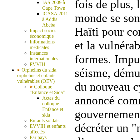
fois de plus,
IAS 2009 à
Cape Town
ICASA 2011
monde se sont
à Addis
Abeba
Haïti pour co
Impact socio-
économique
et la vulnérab
Informations
médicales
Instances
formes. Impui
internationales
PVVIH
séisme, démun
Orphelins du sida,
orphelins et enfants
vulnérables (OEV)
du nouveau c
Colloque
"Enfance et Sida"
annoncé comm
Actes du
colloque
Enfance et
gouvernement
sida
Enfants soldats
décréter un "
EVVIH et enfants
affectés
Par pays