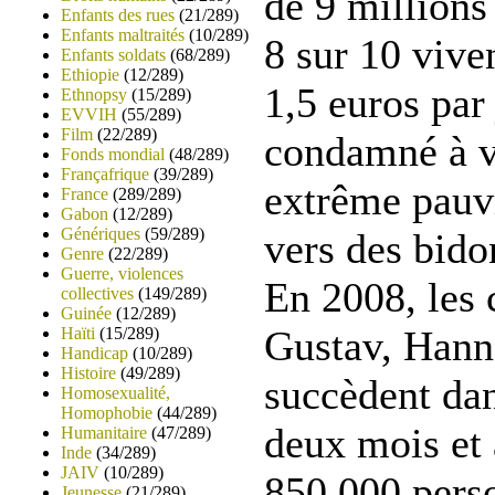
de 9 millions
Enfants des rues
(21/289)
Enfants maltraités
(10/289)
8 sur 10 vive
Enfants soldats
(68/289)
Ethiopie
(12/289)
1,5 euros par 
Ethnopsy
(15/289)
EVVIH
(55/289)
Film
(22/289)
condamné à v
Fonds mondial
(48/289)
Françafrique
(39/289)
extrême pauv
France
(289/289)
Gabon
(12/289)
Génériques
(59/289)
vers des bido
Genre
(22/289)
Guerre, violences
En 2008, les 
collectives
(149/289)
Guinée
(12/289)
Gustav, Hanna
Haïti
(15/289)
Handicap
(10/289)
Histoire
(49/289)
succèdent dan
Homosexualité,
Homophobie
(44/289)
deux mois et 
Humanitaire
(47/289)
Inde
(34/289)
JAIV
(10/289)
850 000 perso
Jeunesse
(21/289)