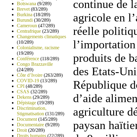
continue de l
Botswana
(9/289)
Brevet
(83/289)
agricole en l
Burkina
(18/289)
Burundi
(30/289)
Cameroun
(47/289)
réelle politiq
Centrafrique
(23/289)
Changements climatiques
l’importation
(10/289)
Colonialisme, racisme
(19/289)
produits de b
Conférence
(118/289)
Congo Brazzaville
des Etats-Uni
(24/289)
Côte d’Ivoire
(263/289)
COVID-19
(13/289)
République do
CPI
(48/289)
CSAS
(32/289)
d’aide alimen
Dekens
(29/289)
Dépistage
(19/289)
agriculture d
Discrimination,
Stigmatisation
(131/289)
Document
(145/289)
paysan haïtie
Documentaire
(9/289)
Droit
(20/289)
Droits humains
(22/289)