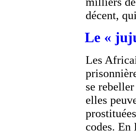
milliers d
décent, qu
Le « juj
Les Africa
prisonnière
se rebelle
elles peuve
prostituée
codes. En 