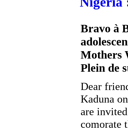
Nigeria 
Bravo à B
adolescen
Mothers W
Plein de s
Dear frien
Kaduna on 
are invited
comorate t