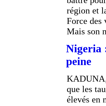
région et l
Force des 
Mais son m
Nigeria 
peine
KADUNA, 
que les ta
élevés en m