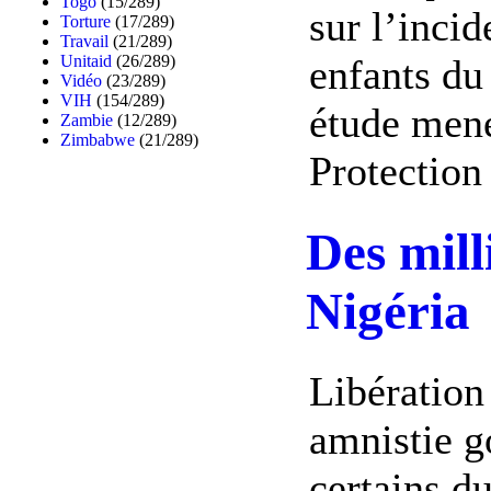
Togo
(15/289)
sur l’incid
Torture
(17/289)
Travail
(21/289)
Unitaid
(26/289)
enfants du
Vidéo
(23/289)
VIH
(154/289)
étude mené
Zambie
(12/289)
Zimbabwe
(21/289)
Protection 
Des mill
Nigéria
Libération
amnistie g
certains d