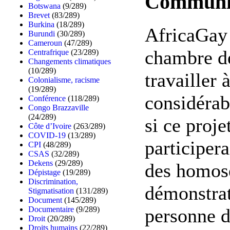
Communiq
Botswana
(9/289)
Brevet
(83/289)
Burkina
(18/289)
AfricaGay 
Burundi
(30/289)
Cameroun
(47/289)
chambre de
Centrafrique
(23/289)
Changements climatiques
(10/289)
travailler 
Colonialisme, racisme
(19/289)
considérab
Conférence
(118/289)
Congo Brazzaville
(24/289)
si ce proj
Côte d’Ivoire
(263/289)
COVID-19
(13/289)
participera
CPI
(48/289)
CSAS
(32/289)
Dekens
(29/289)
des homose
Dépistage
(19/289)
Discrimination,
démonstrat
Stigmatisation
(131/289)
Document
(145/289)
personne d
Documentaire
(9/289)
Droit
(20/289)
Droits humains
(22/289)