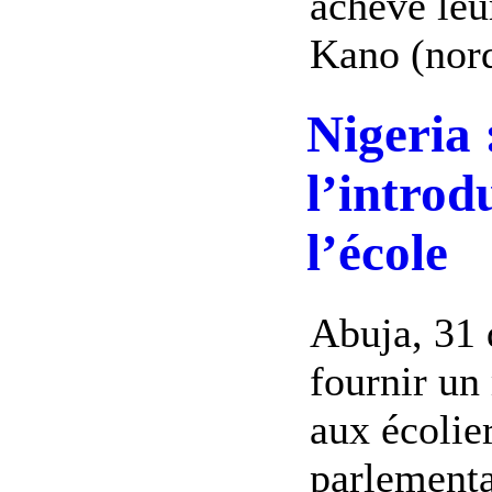
achevé leu
Kano (nord 
Nigeria 
l’introd
l’école
Abuja, 31 
fournir un
aux écolie
parlementa