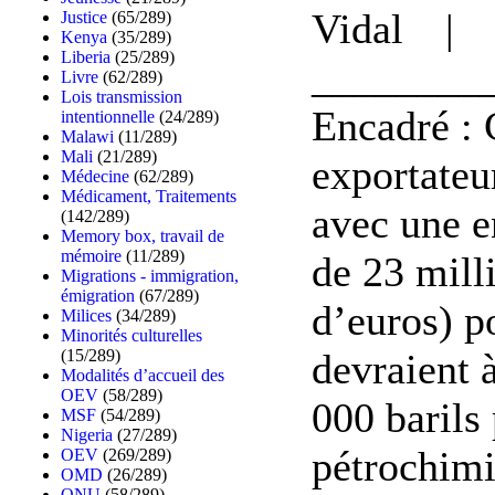
Vidal | 
Justice
(65/289)
Kenya
(35/289)
Liberia
(25/289)
________
Livre
(62/289)
Lois transmission
Encadré : 
intentionnelle
(24/289)
Malawi
(11/289)
Mali
(21/289)
exportateu
Médecine
(62/289)
Médicament, Traitements
avec une e
(142/289)
Memory box, travail de
mémoire
(11/289)
de 23 milli
Migrations - immigration,
émigration
(67/289)
d’euros) po
Milices
(34/289)
Minorités culturelles
devraient 
(15/289)
Modalités d’accueil des
OEV
(58/289)
000 barils
MSF
(54/289)
Nigeria
(27/289)
pétrochimi
OEV
(269/289)
OMD
(26/289)
ONU
(58/289)