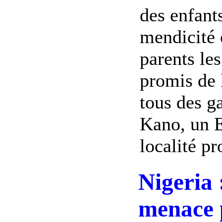
des enfant
mendicité 
parents les
promis de l
tous des g
Kano, un E
localité pr
Nigeria 
menace p