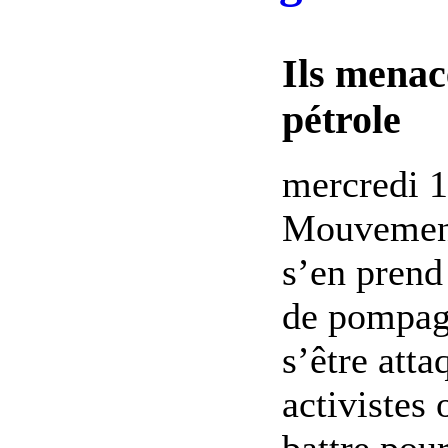
Ils menac
pétrole
mercredi 1
Mouvement 
s’en prend
de pompage
s’être atta
activistes
battre pour