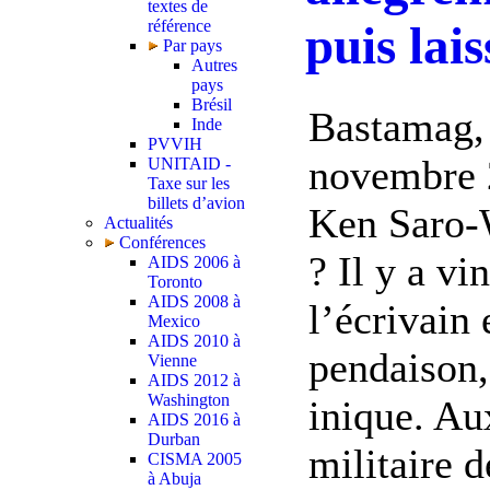
textes de
référence
puis lai
Par pays
Autres
pays
Brésil
Bastamag,
Inde
PVVIH
novembre 2
UNITAID -
Taxe sur les
billets d’avion
Ken Saro-W
Actualités
Conférences
? Il y a vi
AIDS 2006 à
Toronto
AIDS 2008 à
l’écrivain
Mexico
AIDS 2010 à
pendaison,
Vienne
AIDS 2012 à
Washington
inique. Au
AIDS 2016 à
Durban
militaire d
CISMA 2005
à Abuja