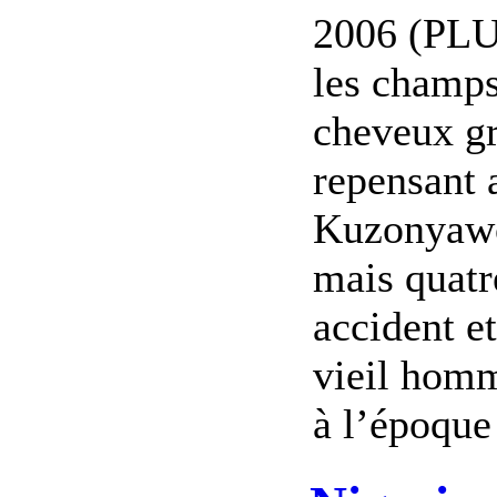
2006 (PLUS
les champ
cheveux gr
repensant a
Kuzonyawo 
mais quatr
accident e
vieil homm
à l’époque 