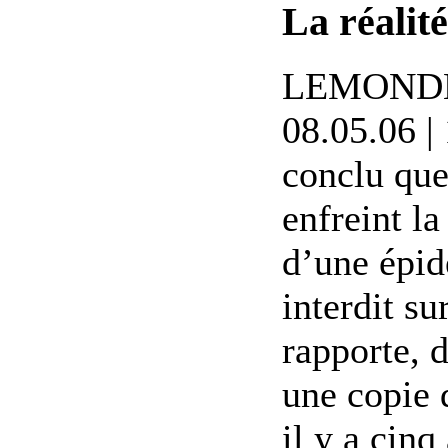
La réalit
LEMONDE.F
08.05.06 |
conclu que
enfreint la
d’une épid
interdit su
rapporte, 
une copie 
il y a cin