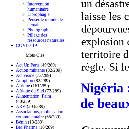
un désastr
Intervention
humanitaire
laisse les
Librophagie
Penser le monde de
demain
dépourvues
Photographie
Pillage des
explosion 
ressources naturelles
COVID-19
territoire
Mots-Clés
règle. Si l
Act Up Paris
(49/289)
Action militante
(32/289)
Activisme
(73/289)
Adoption
(82/289)
Nigéria 
Afrique
(161/289)
Afrique du Sud
(73/289)
Alimentation, Faim
de beaux
(48/289)
ARV
(203/289)
Associations, mobilisation
communautaire
(65/289)
Bénin
(13/289)
Big Pharma
(16/289)