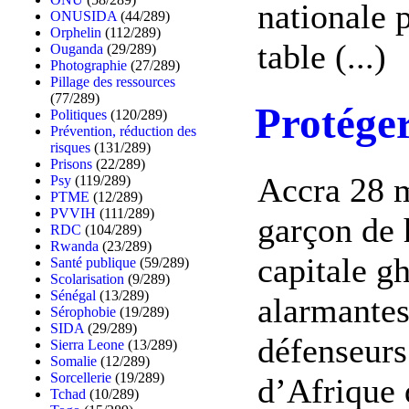
nationale p
ONUSIDA
(44/289)
Orphelin
(112/289)
table (...)
Ouganda
(29/289)
Photographie
(27/289)
Pillage des ressources
(77/289)
Protéger
Politiques
(120/289)
Prévention, réduction des
risques
(131/289)
Prisons
(22/289)
Accra 28 m
Psy
(119/289)
PTME
(12/289)
PVVIH
(111/289)
garçon de 
RDC
(104/289)
Rwanda
(23/289)
capitale g
Santé publique
(59/289)
Scolarisation
(9/289)
Sénégal
(13/289)
alarmantes
Sérophobie
(19/289)
SIDA
(29/289)
défenseurs 
Sierra Leone
(13/289)
Somalie
(12/289)
Sorcellerie
(19/289)
d’Afrique 
Tchad
(10/289)