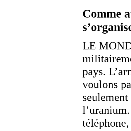
Comme au 
s’organis
LE MONDE 
militaireme
pays. L’ar
voulons pa
seulement 
l’uranium.
téléphone,