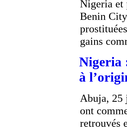
Nigeria et
Benin City
prostituées
gains comm
Nigeria 
à l’orig
Abuja, 25 
ont commen
retrouvés 