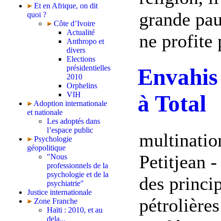
Et en Afrique, on dit
grande pauv
quoi ?
Côte d’Ivoire
Actualité
ne profite 
Anthropo et
divers
Elections
présidentielles
Envahis 
2010
Orphelins
VIH
à Total
Adoption internationale
et nationale
Les adoptés dans
l’espace public
multinatio
Psychologie
géopolitique
Petitjean -
"Nous
professionnels de la
psychologie et de la
des princi
psychiatrie"
Justice internationale
pétrolières
Zone Franche
Haïti : 2010, et au
dela...