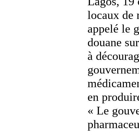
Lagos, 19
locaux de 
appelé le 
douane sur
à décourag
gouverneme
médicament
en produir
« Le gouve
pharmaceut