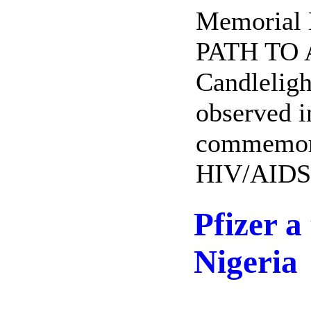
Memorial 
PATH TO 
Candleligh
observed in
commemorat
HIV/AIDS a
Pfizer a
Nigeria