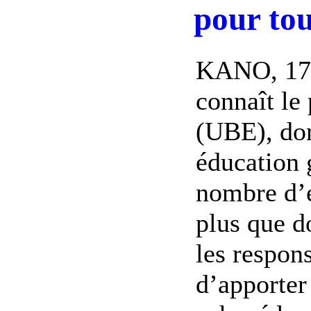
pour to
KANO, 17 j
connaît le
(UBE), dont
éducation g
nombre d’é
plus que d
les respon
d’apporter