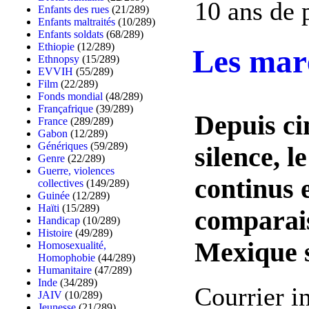
10 ans de p
Enfants des rues
(21/289)
Enfants maltraités
(10/289)
Enfants soldats
(68/289)
Ethiopie
(12/289)
Les maré
Ethnopsy
(15/289)
EVVIH
(55/289)
Film
(22/289)
Fonds mondial
(48/289)
Françafrique
(39/289)
Depuis ci
France
(289/289)
Gabon
(12/289)
Génériques
(59/289)
silence, l
Genre
(22/289)
Guerre, violences
continus e
collectives
(149/289)
Guinée
(12/289)
Haïti
(15/289)
comparais
Handicap
(10/289)
Histoire
(49/289)
Mexique s
Homosexualité,
Homophobie
(44/289)
Humanitaire
(47/289)
Inde
(34/289)
Courrier i
JAIV
(10/289)
Jeunesse
(21/289)