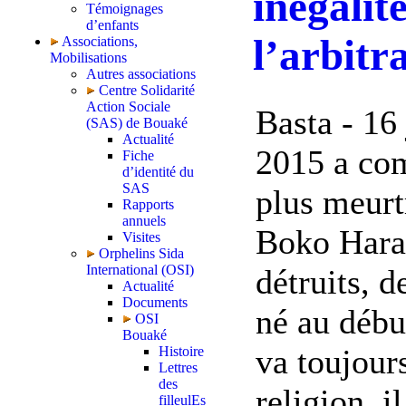
inégalit
Témoignages
d’enfants
l’arbitr
Associations,
Mobilisations
Autres associations
Centre Solidarité
Action Sociale
Basta - 16
(SAS) de Bouaké
Actualité
2015 a co
Fiche
d’identité du
SAS
plus meurtr
Rapports
annuels
Boko Haram
Visites
Orphelins Sida
International (OSI)
détruits, 
Actualité
Documents
né au débu
OSI
Bouaké
va toujours
Histoire
Lettres
des
religion, i
filleulEs