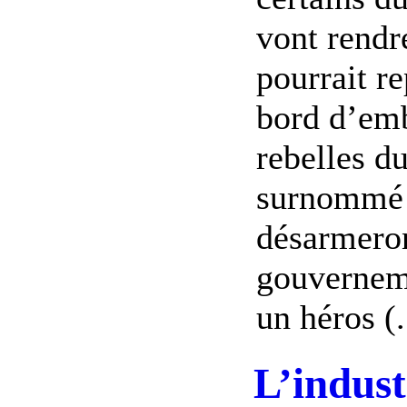
vont rendr
pourrait r
bord d’emb
rebelles du
surnommé T
désarmeron
gouverneme
un héros (.
L’indust