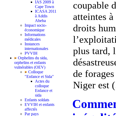
coupable d
IAS 2009 à
Cape Town
ICASA 2011
atteintes 
à Addis
Abeba
droits hum
Impact socio-
économique
Informations
l’exploitat
médicales
Instances
plus tard, 
internationales
PVVIH
Orphelins du sida,
désastreus
orphelins et enfants
vulnérables (OEV)
de forages 
Colloque
"Enfance et Sida"
Actes du
Niger est (.
colloque
Enfance et
sida
Comment
Enfants soldats
EVVIH et enfants
affectés
Par pays