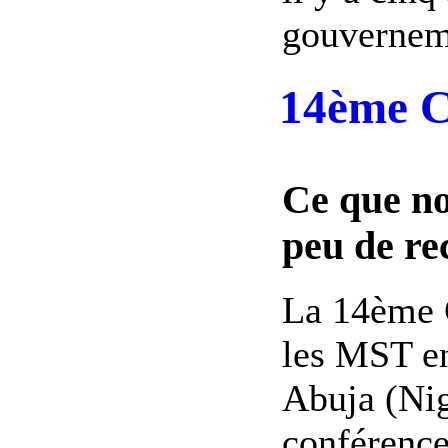
gouverneme
14ème C
Ce que no
peu de re
La 14ème C
les MST en
Abuja (Nig
conférence