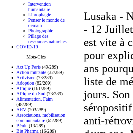
Intervention
humanitaire
Lusaka - N
Librophagie
Penser le monde de
- 12 Juill
demain
Photographie
Pillage des
est vite à
ressources naturelles
COVID-19
pour expliq
Mots-Clés
ans pourqu
Act Up Paris
(49/289)
Action militante
(32/289)
liste de m
Activisme
(73/289)
Adoption
(82/289)
Afrique
(161/289)
jours. Son 
Afrique du Sud
(73/289)
Alimentation, Faim
séropositif
(48/289)
ARV
(203/289)
Associations, mobilisation
anti-rétro
communautaire
(65/289)
Bénin
(13/289)
Big Pharma
(16/289)