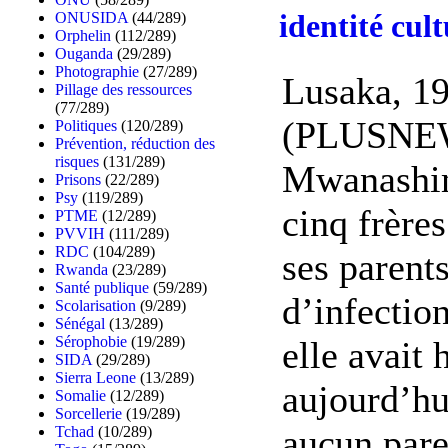
identité cult
ONUSIDA
(44/289)
Orphelin
(112/289)
Ouganda
(29/289)
Photographie
(27/289)
Lusaka, 1
Pillage des ressources
(77/289)
(PLUSNEW
Politiques
(120/289)
Prévention, réduction des
risques
(131/289)
Mwanashim
Prisons
(22/289)
Psy
(119/289)
cinq frère
PTME
(12/289)
PVVIH
(111/289)
RDC
(104/289)
ses parent
Rwanda
(23/289)
Santé publique
(59/289)
d’infection
Scolarisation
(9/289)
Sénégal
(13/289)
Sérophobie
(19/289)
elle avait 
SIDA
(29/289)
Sierra Leone
(13/289)
aujourd’hu
Somalie
(12/289)
Sorcellerie
(19/289)
aucun pare
Tchad
(10/289)