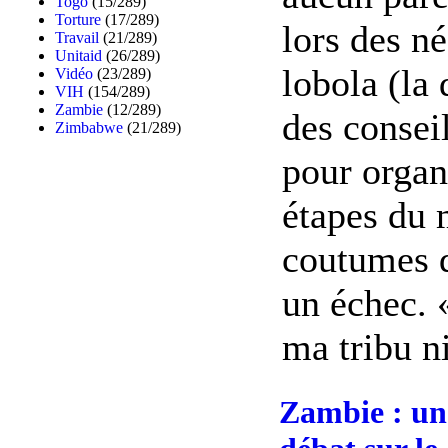
Togo
(15/289)
Torture
(17/289)
lors des n
Travail
(21/289)
Unitaid
(26/289)
lobola (la 
Vidéo
(23/289)
VIH
(154/289)
Zambie
(12/289)
des conseil
Zimbabwe
(21/289)
pour organi
étapes du 
coutumes d
un échec. 
ma tribu ni
Zambie : une