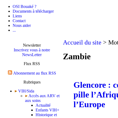
OSI Bouaké ?
Documents à télécharger
Liens
Contact
Nous aider
...
Accueil du site
> Mot
Newsletter
Inscrivez vous à notre
Zambie
NewsLetter
Flux RSS
Abonnement au flux RSS
Rubriques
Glencore : 
VIH/Sida
pille l’Afri
Accès aux ARV et
aux soins
l’Europe
Actualité
Enfants VIH+
Historique et