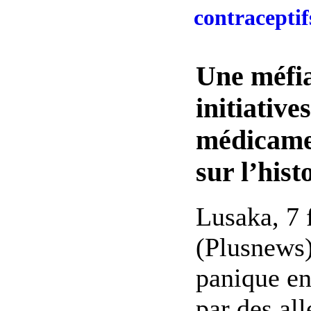
contraceptif
Une méfia
initiatives
médicame
sur l’hist
Lusaka, 7 
(Plusnews
panique e
par des al