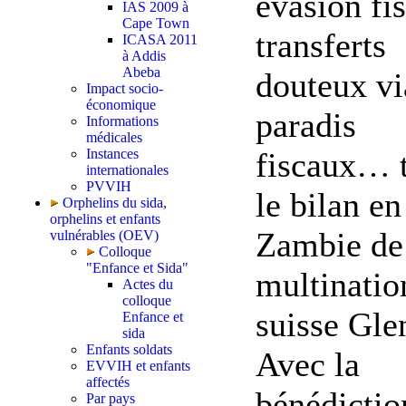
évasion fis
IAS 2009 à
Cape Town
transferts
ICASA 2011
à Addis
Abeba
douteux vi
Impact socio-
économique
paradis
Informations
médicales
fiscaux… t
Instances
internationales
PVVIH
le bilan en
Orphelins du sida,
orphelins et enfants
Zambie de
vulnérables (OEV)
Colloque
"Enfance et Sida"
multinatio
Actes du
colloque
suisse Gle
Enfance et
sida
Enfants soldats
Avec la
EVVIH et enfants
affectés
bénédictio
Par pays