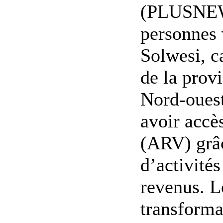
(PLUSNEWS
personnes 
Solwesi, c
de la prov
Nord-ouest
avoir accè
(ARV) grâc
d’activités
revenus. L
transforma