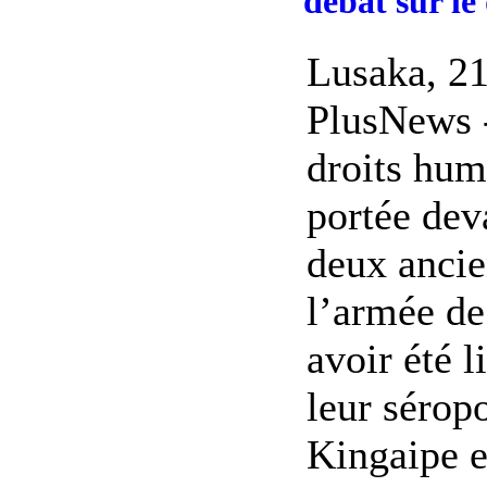
débat sur le
Lusaka, 21
PlusNews -
droits hum
portée dev
deux ancie
l’armée de 
avoir été l
leur séropo
Kingaipe e