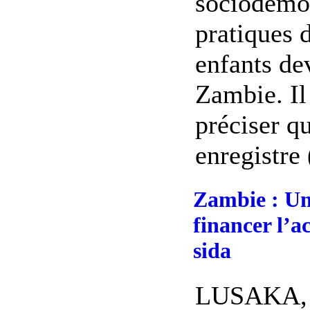
sociodémog
pratiques 
enfants de
Zambie. Il
préciser q
enregistre (
Zambie : Un
financer l’a
sida
LUSAKA, 2