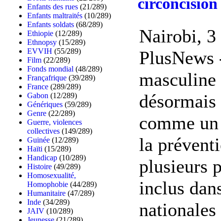
circoncision
Enfants des rues
(21/289)
Enfants maltraités
(10/289)
Enfants soldats
(68/289)
Nairobi, 3
Ethiopie
(12/289)
Ethnopsy
(15/289)
EVVIH
(55/289)
PlusNews -
Film
(22/289)
Fonds mondial
(48/289)
masculine 
Françafrique
(39/289)
France
(289/289)
désormais
Gabon
(12/289)
Génériques
(59/289)
Genre
(22/289)
comme un 
Guerre, violences
collectives
(149/289)
la prévent
Guinée
(12/289)
Haïti
(15/289)
Handicap
(10/289)
plusieurs p
Histoire
(49/289)
Homosexualité,
inclus dans
Homophobie
(44/289)
Humanitaire
(47/289)
Inde
(34/289)
nationales 
JAIV
(10/289)
Jeunesse
(21/289)