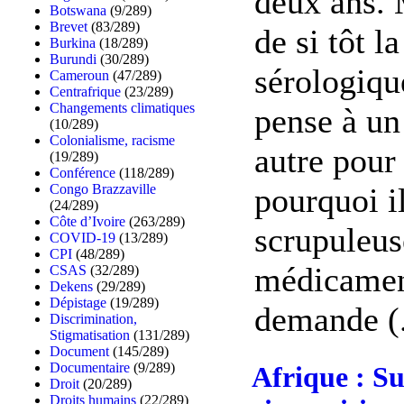
deux ans. 
Botswana
(9/289)
Brevet
(83/289)
de si tôt l
Burkina
(18/289)
Burundi
(30/289)
sérologiqu
Cameroun
(47/289)
Centrafrique
(23/289)
Changements climatiques
pense à un
(10/289)
Colonialisme, racisme
autre pour
(19/289)
Conférence
(118/289)
pourquoi il
Congo Brazzaville
(24/289)
Côte d’Ivoire
(263/289)
scrupuleus
COVID-19
(13/289)
CPI
(48/289)
médicamen
CSAS
(32/289)
Dekens
(29/289)
Dépistage
(19/289)
demande (.
Discrimination,
Stigmatisation
(131/289)
Document
(145/289)
Documentaire
(9/289)
Afrique : Su
Droit
(20/289)
Droits humains
(22/289)