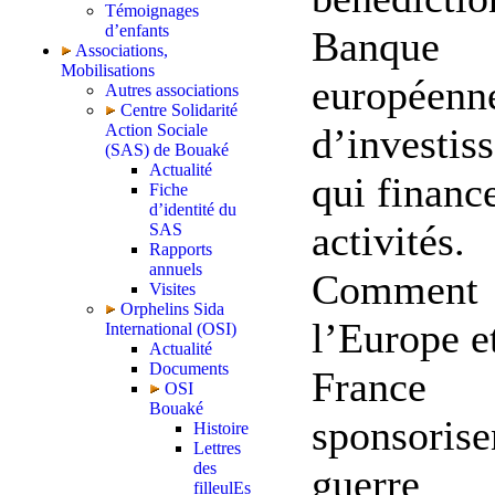
Témoignages
d’enfants
Banque
Associations,
Mobilisations
européenn
Autres associations
Centre Solidarité
d’investis
Action Sociale
(SAS) de Bouaké
Actualité
qui financ
Fiche
d’identité du
activités.
SAS
Rapports
annuels
Comment
Visites
Orphelins Sida
l’Europe et
International (OSI)
Actualité
Documents
France
OSI
Bouaké
sponsorise
Histoire
Lettres
des
guerre
filleulEs