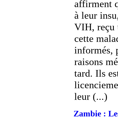
affirment 
à leur insu
VIH, reçu 
cette mala
informés, 
raisons mé
tard. Ils e
licencieme
leur (...)
Zambie : Les