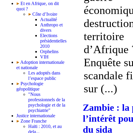
Et en Afrique, on dit
économique
quoi ?
Côte d’Ivoire
destructio
Actualité
Anthropo et
divers
territoire
Elections
présidentielles
d’Afrique 
2010
Orphelins
VIH
Enquête su
Adoption internationale
et nationale
scandale f
Les adoptés dans
l’espace public
Psychologie
sur (...)
géopolitique
"Nous
professionnels de la
Zambie : la 
psychologie et de la
psychiatrie"
Justice internationale
l’intérêt po
Zone Franche
Haïti : 2010, et au
du sida
dela...