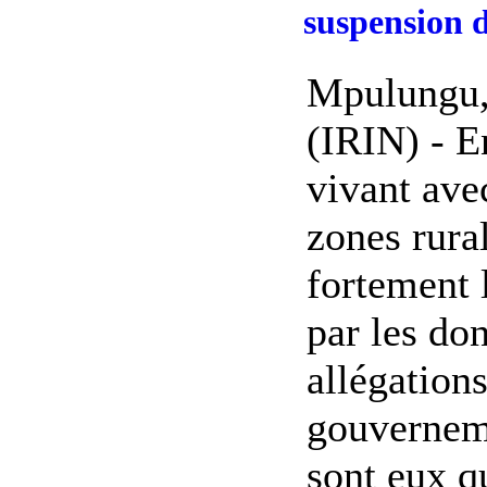
suspension d
Mpulungu,
(IRIN) - E
vivant ave
zones rura
fortement 
par les do
allégations
gouvernem
sont eux qu