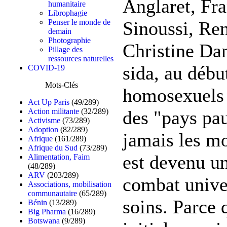
Anglaret, Fr
humanitaire
Librophagie
Sinoussi, Re
Penser le monde de
demain
Photographie
Christine Dan
Pillage des
ressources naturelles
sida, au débu
COVID-19
Mots-Clés
homosexuels 
Act Up Paris
(49/289)
des "pays pau
Action militante
(32/289)
Activisme
(73/289)
Adoption
(82/289)
jamais les mo
Afrique
(161/289)
Afrique du Sud
(73/289)
est devenu u
Alimentation, Faim
(48/289)
ARV
(203/289)
combat unive
Associations, mobilisation
communautaire
(65/289)
soins. Parce 
Bénin
(13/289)
Big Pharma
(16/289)
Botswana
(9/289)