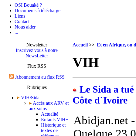
OSI Bouaké ?
Documents à télécharger
Liens
Contact
Nous aider
...
Newsletter
Accueil
>>
Et en Afrique, on d
Inscrivez vous à notre
NewsLetter
VIH
Flux RSS
Abonnement au flux RSS
Le Sida a tué
Rubriques
VIH/Sida
Côte d`Ivoire
Accès aux ARV et
aux soins
Actualité
Abidjan.net 
Enfants VIH+
Historique et
Quelque 23.0
textes de
référence