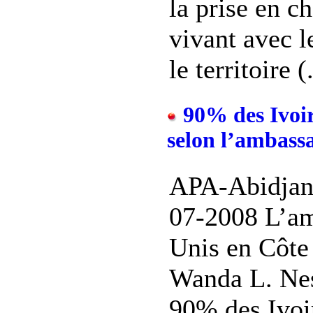
la prise en c
vivant avec l
le territoire (.
90% des Ivoiri
selon l’ambass
APA-Abidjan 
07-2008 L’am
Unis en Côte
Wanda L. Nesb
90% des Ivoi