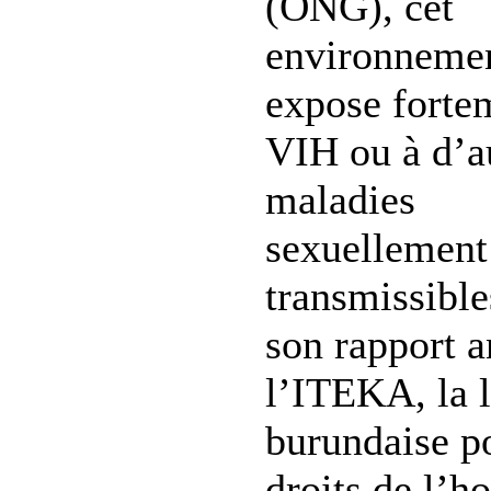
(ONG), cet
environnemen
expose forte
VIH ou à d’a
maladies
sexuellement
transmissibl
son rapport a
l’ITEKA, la 
burundaise po
droits de l’