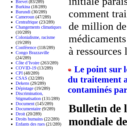
initiale parai
Brevet
(83/289)
Burkina
(18/289)
comment trait
Burundi
(30/289)
Cameroun
(47/289)
Centrafrique
(23/289)
de million de
Changements climatiques
(10/289)
médicaments 
Colonialisme, racisme
(19/289)
à ressources l
Conférence
(118/289)
Congo Brazzaville
(24/289)
Côte d’Ivoire
(263/289)
Le point sur 
COVID-19
(13/289)
CPI
(48/289)
du traitement a
CSAS
(32/289)
Dekens
(29/289)
contaminés par
Dépistage
(19/289)
Discrimination,
Stigmatisation
(131/289)
Document
(145/289)
Bulletin de 
Documentaire
(9/289)
Droit
(20/289)
mondiale de 
Droits humains
(22/289)
Enfants des rues
(21/289)