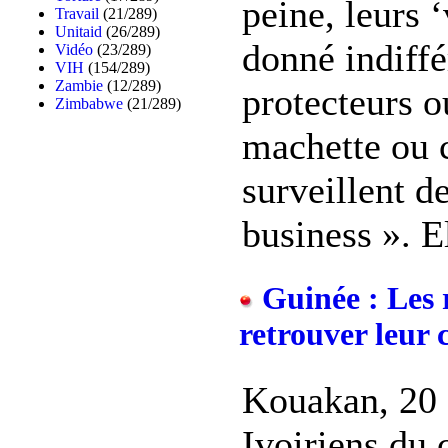
peine, leurs 
Travail
(21/289)
Unitaid
(26/289)
donné indiff
Vidéo
(23/289)
VIH
(154/289)
Zambie
(12/289)
protecteurs o
Zimbabwe
(21/289)
machette ou 
surveillent de
business ». El
Guinée : Les r
retrouver leur 
Kouakan, 20 a
Ivoiriens du 