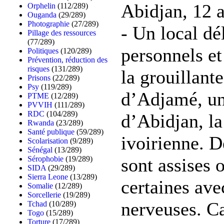
Abidjan, 12 
Orphelin
(112/289)
Ouganda
(29/289)
Photographie
(27/289)
- Un local dé
Pillage des ressources
(77/289)
personnels et
Politiques
(120/289)
Prévention, réduction des
risques
(131/289)
la grouillante
Prisons
(22/289)
Psy
(119/289)
d’Adjamé, un
PTME
(12/289)
PVVIH
(111/289)
RDC
(104/289)
d’Abidjan, l
Rwanda
(23/289)
Santé publique
(59/289)
ivoirienne. De
Scolarisation
(9/289)
Sénégal
(13/289)
sont assises 
Sérophobie
(19/289)
SIDA
(29/289)
Sierra Leone
(13/289)
certaines ave
Somalie
(12/289)
Sorcellerie
(19/289)
nerveuses. C
Tchad
(10/289)
Togo
(15/289)
Torture
(17/289)