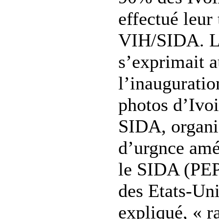
effectué leur
VIH/SIDA. L
s’exprimait a
l’inauguratio
photos d’Ivo
SIDA, organi
d’urgnce amér
le SIDA (PE
des Etats-Uni
expliqué, « r