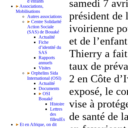
samedi 7 avr
d’enfants
Associations,
Mobilisations
président de 
Autres associations
Centre Solidarité
ivoirienne po
Action Sociale
(SAS) de Bouaké
Actualité
et de l’enfan
Fiche
d’identité du
Thierry a fait
SAS
Rapports
taux de préva
annuels
Visites
Orphelins Sida
2 en Côte d’I
International (OSI)
Actualité
exposé, le co
Documents
OSI
Bouaké
vise à protége
Histoire
Lettres
de santé de l
des
filleulEs
Et en Afrique, on dit