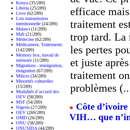
Kenya
(35/289)
efficace mais
Liberia
(25/289)
Livre
(62/289)
Lois transmission
traitement es
intentionnelle
(24/289)
Malawi
(11/289)
trop tard. La
Mali
(21/289)
Médecine
(62/289)
Médicament, Traitements
les pertes p
(142/289)
Memory box, travail de
et juste aprè
mémoire
(11/289)
Migrations - immigration,
émigration
(67/289)
traitement on
Milices
(34/289)
Minorités culturelles
problèmes (..
(15/289)
Modalités d’accueil des
OEV
(58/289)
MSF
(54/289)
Côte d’ivoire 
Nigeria
(27/289)
OEV
(269/289)
VIH… que n’im
OMD
(26/289)
ONU
(58/289)
ONUSIDA
(44/289)