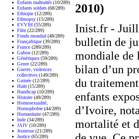
Enfants maltraités
(10/289)
2010)
Enfants soldats
(68/289)
Ethiopie
(12/289)
Ethnopsy
(15/289)
Inist.fr - Jui
EVVIH
(55/289)
Film
(22/289)
Fonds mondial
(48/289)
bulletin de ju
Françafrique
(39/289)
France
(289/289)
mondiale de l
Gabon
(12/289)
Génériques
(59/289)
Genre
(22/289)
bilan d’un p
Guerre, violences
collectives
(149/289)
du traitement
Guinée
(12/289)
Haïti
(15/289)
Handicap
(10/289)
enfants expo
Histoire
(49/289)
Homosexualité,
d’Ivoire, no
Homophobie
(44/289)
Humanitaire
(47/289)
Inde
(34/289)
mortalité et
JAIV
(10/289)
Jeunesse
(21/289)
de vue. Ce p
Justice
(65/289)