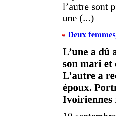
l’autre sont 
une (...)
Deux femmes, 
L’une a dû a
son mari et 
L’autre a re
époux. Portr
Ivoiriennes