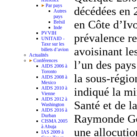
Par pays
décédées en 
Autres
pays
en Côte d’Ivo
Brésil
Inde
PVVIH
prévalence re
UNITAID -
Taxe sur les
avoisinant les
billets d’avion
Actualités
Conférences
l’un des pays
AIDS 2006 à
Toronto
la sous-régio
AIDS 2008 à
Mexico
AIDS 2010 à
indiqué la mi
Vienne
AIDS 2012 à
Santé et de la
Washington
AIDS 2016 à
Raymonde Go
Durban
CISMA 2005
à Abuja
une allocutio
IAS 2009 à