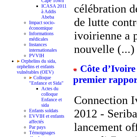
Cape Town
célébration d
ICASA 2011
à Addis
Abeba
de lutte contr
Impact socio-
économique
ivoirienne a 
Informations
médicales
Instances
nouvelle (...)
internationales
PVVIH
Orphelins du sida,
Côte d’Ivoire 
orphelins et enfants
vulnérables (OEV)
premier rapport
Colloque
"Enfance et Sida"
Actes du
colloque
Connection Iv
Enfance et
sida
2012 - Serib
Enfants soldats
EVVIH et enfants
affectés
lancement off
Par pays
Témoignages