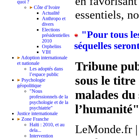
en favorisant
quoi ?
Côte d’Ivoire
essentiels, n
Actualité
Anthropo et
divers
Elections
"Pour tous les 
présidentielles
2010
séquelles seron
Orphelins
VIH
Adoption internationale
Tribune pu
et nationale
Les adoptés dans
l’espace public
sous le titr
Psychologie
géopolitique
malades du 
"Nous
professionnels de la
psychologie et de la
l’humanité
psychiatrie"
Justice internationale
Zone Franche
Haïti : 2010, et au
LeMonde.fr | 
dela...
Intervention