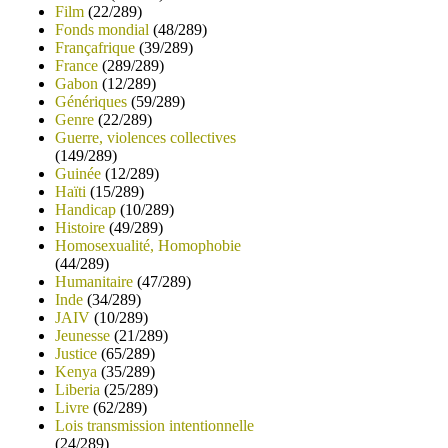
Film
(22/289)
Fonds mondial
(48/289)
Françafrique
(39/289)
France
(289/289)
Gabon
(12/289)
Génériques
(59/289)
Genre
(22/289)
Guerre, violences collectives
(149/289)
Guinée
(12/289)
Haïti
(15/289)
Handicap
(10/289)
Histoire
(49/289)
Homosexualité, Homophobie
(44/289)
Humanitaire
(47/289)
Inde
(34/289)
JAIV
(10/289)
Jeunesse
(21/289)
Justice
(65/289)
Kenya
(35/289)
Liberia
(25/289)
Livre
(62/289)
Lois transmission intentionnelle
(24/289)