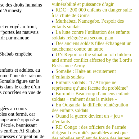
vulnérabilité et puissance d’agir
se des droits humains
RDC : 200 000 enfants en danger suite
e d’Amnesty
à la chute de Goma
Murhabazi Namegabe, l’espoir des
et envoyé au front,
enfants soldats
 “portez les mauvais
La lutte contre l’utilisation des enfants
rir par manque
soldats reléguée au second plan
Des anciens soldats filles échangent un
cauchemar contre un autre
Al Shabab empêche
UN Report on the situation of children
and armed conflict affected by the Lord’s
Resistance Army
nfants et adultes, au
Somalie : Halte au recrutement
omme l’une des raisons
d’enfants soldats
Somalie figure sur la
Enfants soldats : "L’Afrique ne
nts dans le cadre d’un
représente qu’une facette du problème"
es concrètes en vue de
Burundi : Beaucoup d’anciens enfants
soldats « traînent dans la misère »
En Ouganda, la difficile réintégration
agées au cours
des enfants soldats
les ont fermé, car
Quand la guerre devient un « jeu »
groupe armé opposé au
d’enfants
 l’école, bannissant
RD Congo : des officiers de l’armée
es enrôler. Al Shabab
dirigeant des unités parallèles ainsi que
romesses d’argent ou de
des rebelles enrôlent de force des jeunes