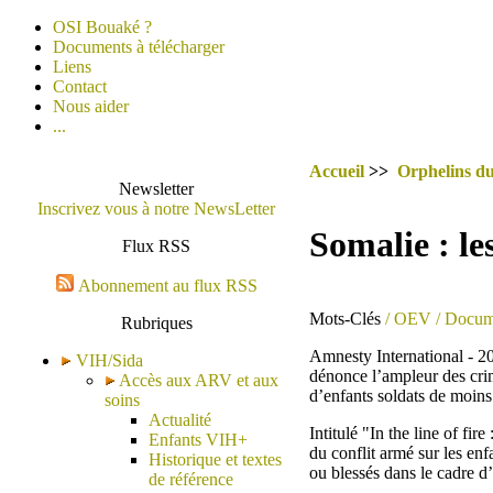
OSI Bouaké ?
Documents à télécharger
Liens
Contact
Nous aider
...
Accueil
>>
Orphelins du
Newsletter
Inscrivez vous à notre NewsLetter
Somalie : le
Flux RSS
Abonnement au flux RSS
Mots-Clés
/ OEV
/ Docum
Rubriques
Amnesty International - 20
VIH/Sida
dénonce l’ampleur des cri
Accès aux ARV et aux
d’enfants soldats de moins
soins
Actualité
Intitulé "In the line of f
Enfants VIH+
du conflit armé sur les enf
Historique et textes
ou blessés dans le cadre d
de référence