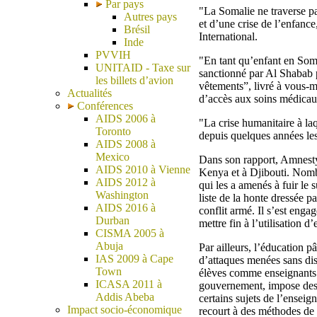
Par pays
"La Somalie ne traverse p
Autres pays
et d’une crise de l’enfan
Brésil
International.
Inde
PVVIH
"En tant qu’enfant en Soma
UNITAID - Taxe sur
sanctionné par Al Shabab 
les billets d’avion
vêtements”, livré à vous
Actualités
d’accès aux soins médicau
Conférences
AIDS 2006 à
"La crise humanitaire à la
Toronto
depuis quelques années les
AIDS 2008 à
Mexico
Dans son rapport, Amnesty 
AIDS 2010 à Vienne
Kenya et à Djibouti. Nombr
AIDS 2012 à
qui les a amenés à fuir le 
Washington
liste de la honte dressée pa
AIDS 2016 à
conflit armé. Il s’est enga
Durban
mettre fin à l’utilisation d
CISMA 2005 à
Abuja
Par ailleurs, l’éducation 
IAS 2009 à Cape
d’attaques menées sans di
Town
élèves comme enseignants 
ICASA 2011 à
gouvernement, impose des re
Addis Abeba
certains sujets de l’ensei
Impact socio-économique
recourt à des méthodes de 