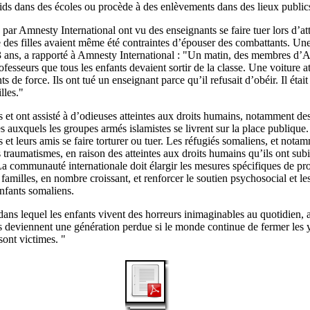
aids dans des écoles ou procède à des enlèvements dans des lieux public
s par Amnesty International ont vu des enseignants se faire tuer lors d’
e des filles avaient même été contraintes d’épouser des combattants. Une 
 ans, a rapporté à Amnesty International : "Un matin, des membres d’
ofesseurs que tous les enfants devaient sortir de la classe. Une voiture att
nts de force. Ils ont tué un enseignant parce qu’il refusait d’obéir. Il était
illes."
s et ont assisté à d’odieuses atteintes aux droits humains, notamment des
s auxquels les groupes armés islamistes se livrent sur la place publique.
et leurs amis se faire torturer ou tuer. Les réfugiés somaliens, et notam
 traumatismes, en raison des atteintes aux droits humains qu’ils ont subi
 La communauté internationale doit élargir les mesures spécifiques de pr
 familles, en nombre croissant, et renforcer le soutien psychosocial et 
nfants somaliens.
 dans lequel les enfants vivent des horreurs inimaginables au quotidien,
ls deviennent une génération perdue si le monde continue de fermer les 
sont victimes. "