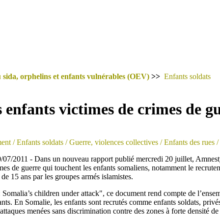
 sida, orphelins et enfants vulnérables (OEV)
>>
Enfants soldats
s enfants victimes de crimes de g
ent
/ Enfants soldats
/ Guerre, violences collectives
/ Enfants des rues
/
/07/2011 - Dans un nouveau rapport publié mercredi 20 juillet, Amnest
mes de guerre qui touchent les enfants somaliens, notamment le recrute
 de 15 ans par les groupes armés islamistes.
ire : Somalia’s children under attack", ce document rend compte de l’ense
ants. En Somalie, les enfants sont recrutés comme enfants soldats, privé
’attaques menées sans discrimination contre des zones à forte densité de