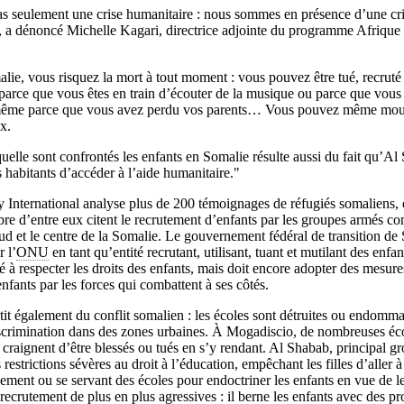
as seulement une crise humanitaire : nous sommes en présence d’une cri
ce, a dénoncé Michelle Kagari, directrice adjointe du programme Afriqu
lie, vous risquez la mort à tout moment : vous pouvez être tué, recruté 
parce que vous êtes en train d’écouter de la musique ou parce que vous
-même parce que vous avez perdu vos parents… Vous pouvez même mou
x.
quelle sont confrontés les enfants en Somalie résulte aussi du fait qu’
 habitants d’accéder à l’aide humanitaire."
International analyse plus de 200 témoignages de réfugiés somaliens, e
e d’entre eux citent le recrutement d’enfants par les groupes armés c
sud et le centre de la Somalie. Le gouvernement fédéral de transition de 
r l’
ONU
en tant qu’entité recrutant, utilisant, tuant et mutilant des enfa
gé à respecter les droits des enfants, mais doit encore adopter des mesur
’enfants par les forces qui combattent à ses côtés.
pâtit également du conflit somalien : les écoles sont détruites ou endomm
scrimination dans des zones urbaines. À Mogadiscio, de nombreuses éco
craignent d’être blessés ou tués en s’y rendant. Al Shabab, principal 
strictions sévères au droit à l’éducation, empêchant les filles d’aller à
gnement ou se servant des écoles pour endoctriner les enfants en vue de l
recrutement de plus en plus agressives : il berne les enfants avec des p