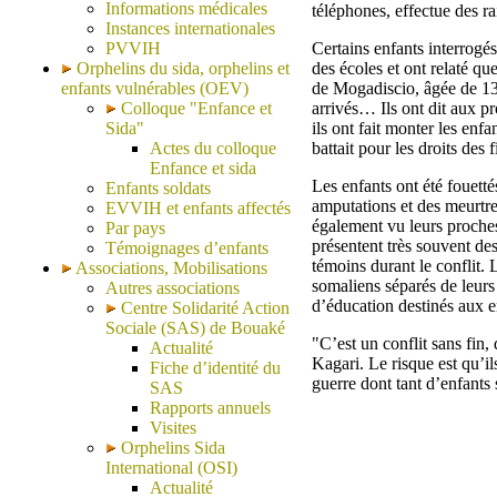
Informations médicales
téléphones, effectue des r
Instances internationales
PVVIH
Certains enfants interrogé
Orphelins du sida, orphelins et
des écoles et ont relaté qu
enfants vulnérables (OEV)
de Mogadiscio, âgée de 13
Colloque "Enfance et
arrivés… Ils ont dit aux pr
Sida"
ils ont fait monter les enfa
Actes du colloque
battait pour les droits des f
Enfance et sida
Les enfants ont été fouetté
Enfants soldats
amputations et des meurtre
EVVIH et enfants affectés
également vu leurs proches 
Par pays
présentent très souvent des
Témoignages d’enfants
témoins durant le conflit.
Associations, Mobilisations
somaliens séparés de leurs
Autres associations
d’éducation destinés aux e
Centre Solidarité Action
Sociale (SAS) de Bouaké
"C’est un conflit sans fin,
Actualité
Kagari. Le risque est qu’i
Fiche d’identité du
guerre dont tant d’enfants 
SAS
Rapports annuels
Visites
Orphelins Sida
International (OSI)
Actualité