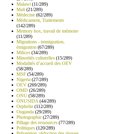
Malawi
(11/289)
Mali
(21/289)
Médecine
(62/289)
Médicament, Traitements
(142/289)
Memory box, travail de mémoire
(11/289)
Migrations - immigration,
émigration
(67/289)
Milices
(34/289)
Minorités culturelles
(15/289)
Modalités d’accueil des OEV
(58/289)
MSF
(54/289)
Nigeria
(27/289)
OEV
(269/289)
OMD
(26/289)
ONU
(58/289)
ONUSIDA
(44/289)
Orphelin
(112/289)
Ouganda
(29/289)
Photographie
(27/289)
Pillage des ressources
(77/289)
Politiques
(120/289)
Prévention, réduction des risques