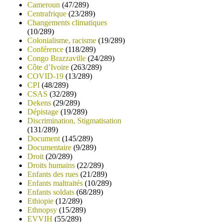
Cameroun
(47/289)
Centrafrique
(23/289)
Changements climatiques
(10/289)
Colonialisme, racisme
(19/289)
Conférence
(118/289)
Congo Brazzaville
(24/289)
Côte d’Ivoire
(263/289)
COVID-19
(13/289)
CPI
(48/289)
CSAS
(32/289)
Dekens
(29/289)
Dépistage
(19/289)
Discrimination, Stigmatisation
(131/289)
Document
(145/289)
Documentaire
(9/289)
Droit
(20/289)
Droits humains
(22/289)
Enfants des rues
(21/289)
Enfants maltraités
(10/289)
Enfants soldats
(68/289)
Ethiopie
(12/289)
Ethnopsy
(15/289)
EVVIH
(55/289)