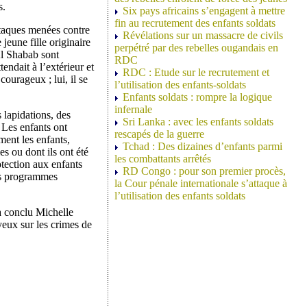
s.
Six pays africains s’engagent à mettre
fin au recrutement des enfants soldats
attaques menées contre
Révélations sur un massacre de civils
jeune fille originaire
perpétré par des rebelles ougandais en
Al Shabab sont
RDC
endait à l’extérieur et
RDC : Etude sur le recrutement et
 courageux ; lui, il se
l’utilisation des enfants-soldats
Enfants soldats : rompre la logique
infernale
 lapidations, des
Sri Lanka : avec les enfants soldats
 Les enfants ont
rescapés de la guerre
ment les enfants,
Tchad : Des dizaines d’enfants parmi
es ou dont ils ont été
les combattants arrêtés
otection aux enfants
RD Congo : pour son premier procès,
les programmes
la Cour pénale internationale s’attaque à
l’utilisation des enfants soldats
 a conclu Michelle
yeux sur les crimes de