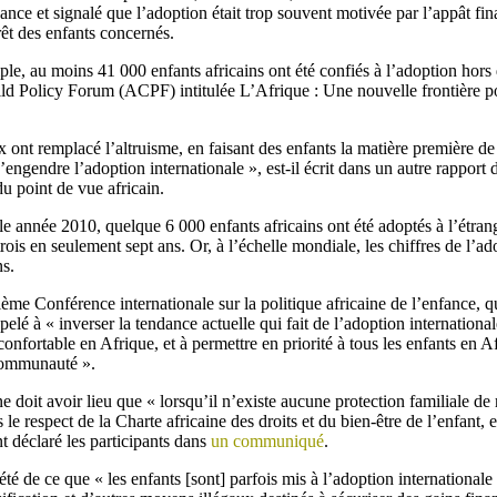
ance et signalé que l’adoption était trop souvent motivée par l’appât fin
rêt des enfants concernés.
e, au moins 41 000 enfants africains ont été confiés à l’adoption hors 
ild Policy Forum (ACPF) intitulée L’Afrique : Une nouvelle frontière p
 ont remplacé l’altruisme, en faisant des enfants la matière première d
ngendre l’adoption internationale », est-il écrit dans un autre rapport 
u point de vue africain.
e année 2010, quelque 6 000 enfants africains ont été adoptés à l’étrang
rois en seulement sept ans. Or, à l’échelle mondiale, les chiffres de l’ado
ns.
ième Conférence internationale sur la politique africaine de l’enfance, qui
lé à « inverser la tendance actuelle qui fait de l’adoption internationa
onfortable en Afrique, et à permettre en priorité à tous les enfants en A
 communauté ».
ne doit avoir lieu que « lorsqu’il n’existe aucune protection familiale 
 le respect de la Charte africaine des droits et du bien-être de l’enfant, el
t déclaré les participants dans
un communiqué
.
été de ce que « les enfants [sont] parfois mis à l’adoption international