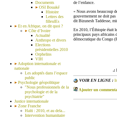
Documents
de l’enfance.
OSI Bouaké
« Nous avons beaucoup de t
Histoire
gouvernement ne doit pas ré
Lettres des
dit Bizunesh Taddesse, min
filleulEs
Et en Afrique, on dit quoi ?
En 2010, l’Éthiopie était 
Côte d’Ivoire
principaux pays africains 
Actualité
démocratique du Congo (RD
Anthropo et divers
Elections
présidentielles 2010
Orphelins
VIH
Adoption internationale et
nationale
.:
Les adoptés dans l’espace
public
VOIR EN LIGNE :
I
Psychologie géopolitique
"Nous professionnels de la
Ajouter un commentair
psychologie et de la
psychiatrie"
Justice internationale
Zone Franche
Haïti : 2010, et au dela...
Intervention humanitaire