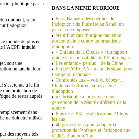
ancier plutôt que par la
DANS LA MEME RUBRIQUE
Paris-Bamako, les chemins de
du continent, selon
l’adoption : du Finistère au Sahel, un
our l’adoption
passé à recomposer
Neuf Français d’origine malienne
portent plainte contre un organisme
e ce monde de plus en
d’adoption
de l’ACPF, intitulé
« Enfants de la Creuse » : un rapport
pointe la responsabilité de l’Etat français
er, soit une
Les enfants « perdus » de la Chine
ption ont atteint leur
Fin de l’ORCAN : mauvais signal pour
l’adoption nationale
Confrontés aux « vols de bébés »,
 s’est tenue à la fin
l’Inde veut réformer son système
le une protection de
d’adoption
frique de rester auprès
« Christophe a toujours eu une
perception de la réalité différente de la
nôtre »
de remplacement dans
Plus de 2 300 cas de trisomie 21 tous
le ne doit être utilisée
les ans
40 propositions pour adapter la
protection de l’enfance et l’adoption aux
e par des moyens tels
réalités d’aujourd’hui