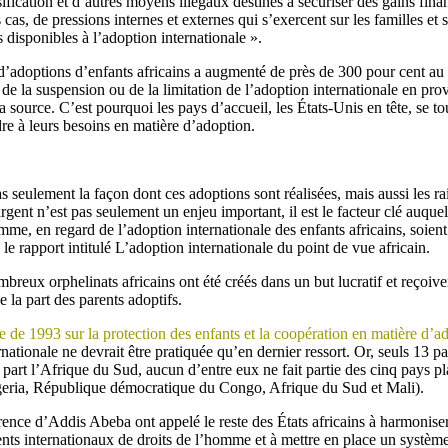
sification et d’autres moyens illégaux destinés à sécuriser des gains finan
s cas, de pressions internes et externes qui s’exercent sur les familles e
s disponibles à l’adoption internationale ».
’adoptions d’enfants africains a augmenté de près de 300 pour cent au 
 de la suspension ou de la limitation de l’adoption internationale en pr
la source. C’est pourquoi les pays d’accueil, les États-Unis en tête, se 
re à leurs besoins en matière d’adoption.
s seulement la façon dont ces adoptions sont réalisées, mais aussi les ra
rgent n’est pas seulement un enjeu important, il est le facteur clé auquel
mme, en regard de l’adoption internationale des enfants africains, soien
s le rapport intitulé L’adoption internationale du point de vue africain.
breux orphelinats africains ont été créés dans un but lucratif et reçoiv
e la part des parents adoptifs.
e 1993 sur la protection des enfants et la coopération en matière d’ad
nationale ne devrait être pratiquée qu’en dernier ressort. Or, seuls 13 pay
 part l’Afrique du Sud, aucun d’entre eux ne fait partie des cinq pays pl
igeria, République démocratique du Congo, Afrique du Sud et Mali).
rence d’Addis Abeba ont appelé le reste des États africains à harmoniser 
ents internationaux de droits de l’homme et à mettre en place un systèm