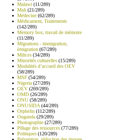
Malawi
(11/289)
Mali
(21/289)
Médecine
(62/289)
Médicament, Traitements
(142/289)
Memory box, travail de mémoire
(11/289)
Migrations - immigration,
émigration
(67/289)
Milices
(34/289)
Minorités culturelles
(15/289)
Modalités d’accueil des OEV
(58/289)
MSF
(54/289)
Nigeria
(27/289)
OEV
(269/289)
OMD
(26/289)
ONU
(58/289)
ONUSIDA
(44/289)
Orphelin
(112/289)
Ouganda
(29/289)
Photographie
(27/289)
Pillage des ressources
(77/289)
Politiques
(120/289)
Prévention, réduction des risques