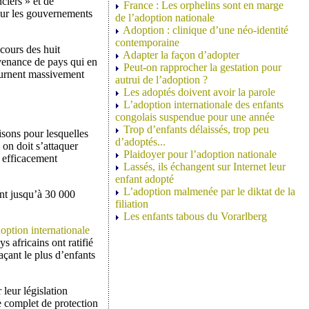
ciers » et de
France : Les orphelins sont en marge
t sur les gouvernements
de l’adoption nationale
Adoption : clinique d’une néo-identité
contemporaine
cours des huit
Adapter la façon d’adopter
ovenance de pays qui en
Peut-on rapprocher la gestation pour
tournent massivement
autrui de l’adoption ?
Les adoptés doivent avoir la parole
L’adoption internationale des enfants
congolais suspendue pour une année
Trop d’enfants délaissés, trop peu
isons pour lesquelles
d’adoptés...
 on doit s’attaquer
Plaidoyer pour l’adoption nationale
t efficacement
Lassés, ils échangent sur Internet leur
enfant adopté
L’adoption malmenée par le diktat de la
ent jusqu’à 30 000
filiation
Les enfants tabous du Vorarlberg
option internationale
s africains ont ratifié
açant le plus d’enfants
leur législation
e complet de protection