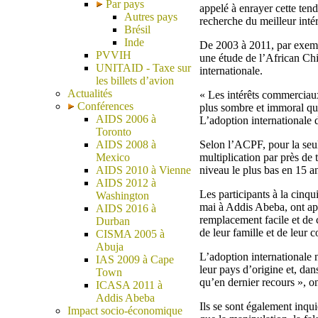
Par pays
appelé à enrayer cette tend
Autres pays
recherche du meilleur inté
Brésil
Inde
De 2003 à 2011, par exempl
PVVIH
une étude de l’African Ch
UNITAID - Taxe sur
internationale.
les billets d’avion
Actualités
« Les intérêts commerciaux
Conférences
plus sombre et immoral qu’e
AIDS 2006 à
L’adoption internationale d
Toronto
AIDS 2008 à
Selon l’ACPF, pour la seul
Mexico
multiplication par près de t
AIDS 2010 à Vienne
niveau le plus bas en 15 a
AIDS 2012 à
Les participants à la cinqu
Washington
mai à Addis Abeba, ont appe
AIDS 2016 à
remplacement facile et de c
Durban
de leur famille et de leur
CISMA 2005 à
Abuja
L’adoption internationale 
IAS 2009 à Cape
leur pays d’origine et, dans
Town
qu’en dernier recours », on
ICASA 2011 à
Addis Abeba
Ils se sont également inqui
Impact socio-économique