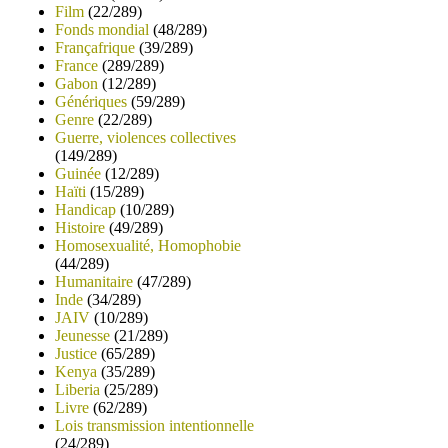
Film
(22/289)
Fonds mondial
(48/289)
Françafrique
(39/289)
France
(289/289)
Gabon
(12/289)
Génériques
(59/289)
Genre
(22/289)
Guerre, violences collectives
(149/289)
Guinée
(12/289)
Haïti
(15/289)
Handicap
(10/289)
Histoire
(49/289)
Homosexualité, Homophobie
(44/289)
Humanitaire
(47/289)
Inde
(34/289)
JAIV
(10/289)
Jeunesse
(21/289)
Justice
(65/289)
Kenya
(35/289)
Liberia
(25/289)
Livre
(62/289)
Lois transmission intentionnelle
(24/289)