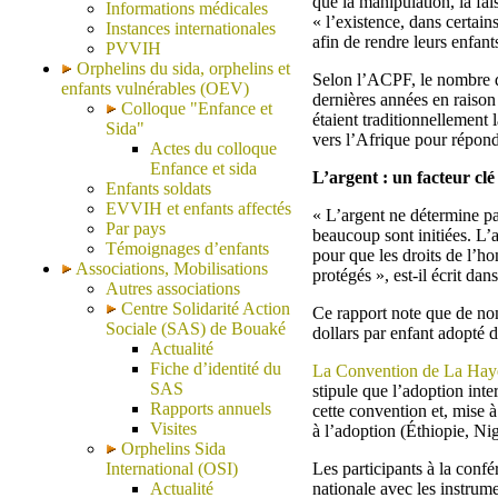
que la manipulation, la fal
Informations médicales
« l’existence, dans certain
Instances internationales
afin de rendre leurs enfant
PVVIH
Orphelins du sida, orphelins et
Selon l’ACPF, le nombre d
enfants vulnérables (OEV)
dernières années en raison
Colloque "Enfance et
étaient traditionnellement 
Sida"
vers l’Afrique pour répond
Actes du colloque
Enfance et sida
L’argent : un facteur clé
Enfants soldats
EVVIH et enfants affectés
« L’argent ne détermine pa
Par pays
beaucoup sont initiées. L’a
Témoignages d’enfants
pour que les droits de l’ho
Associations, Mobilisations
protégés », est-il écrit dan
Autres associations
Centre Solidarité Action
Ce rapport note que de nom
Sociale (SAS) de Bouaké
dollars par enfant adopté d
Actualité
Fiche d’identité du
La Convention de La Haye d
SAS
stipule que l’adoption inter
Rapports annuels
cette convention et, mise à
Visites
à l’adoption (Éthiopie, N
Orphelins Sida
International (OSI)
Les participants à la confé
Actualité
nationale avec les instrum