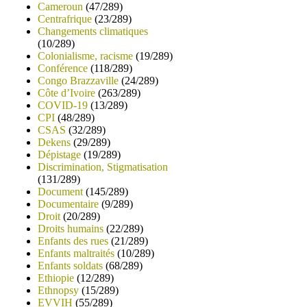
Cameroun
(47/289)
Centrafrique
(23/289)
Changements climatiques
(10/289)
Colonialisme, racisme
(19/289)
Conférence
(118/289)
Congo Brazzaville
(24/289)
Côte d’Ivoire
(263/289)
COVID-19
(13/289)
CPI
(48/289)
CSAS
(32/289)
Dekens
(29/289)
Dépistage
(19/289)
Discrimination, Stigmatisation
(131/289)
Document
(145/289)
Documentaire
(9/289)
Droit
(20/289)
Droits humains
(22/289)
Enfants des rues
(21/289)
Enfants maltraités
(10/289)
Enfants soldats
(68/289)
Ethiopie
(12/289)
Ethnopsy
(15/289)
EVVIH
(55/289)