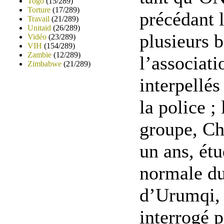
Togo
(15/289)
Torture
(17/289)
précédant l
Travail
(21/289)
Unitaid
(26/289)
plusieurs 
Vidéo
(23/289)
VIH
(154/289)
Zambie
(12/289)
l’associati
Zimbabwe
(21/289)
interpellés
la police ;
groupe, Ch
un ans, étu
normale du
d’Urumqi,
interrogé 