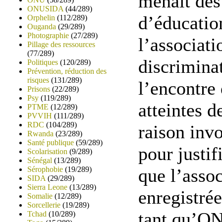
menait des
ONUSIDA
(44/289)
d’éducatio
Orphelin
(112/289)
Ouganda
(29/289)
Photographie
(27/289)
l’associati
Pillage des ressources
(77/289)
discrimina
Politiques
(120/289)
Prévention, réduction des
risques
(131/289)
l’encontre
Prisons
(22/289)
Psy
(119/289)
atteintes d
PTME
(12/289)
PVVIH
(111/289)
RDC
(104/289)
raison inv
Rwanda
(23/289)
Santé publique
(59/289)
pour justif
Scolarisation
(9/289)
Sénégal
(13/289)
Sérophobie
(19/289)
que l’assoc
SIDA
(29/289)
Sierra Leone
(13/289)
enregistrée
Somalie
(12/289)
Sorcellerie
(19/289)
tant qu’ON
Tchad
(10/289)