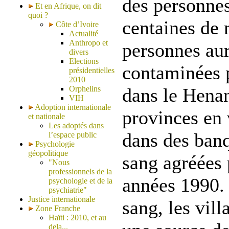
des personnes
Et en Afrique, on dit
quoi ?
centaines de 
Côte d’Ivoire
Actualité
Anthropo et
personnes aur
divers
Elections
contaminées 
présidentielles
2010
Orphelins
dans le Henan
VIH
Adoption internationale
provinces en 
et nationale
Les adoptés dans
dans des banq
l’espace public
Psychologie
géopolitique
sang agréées 
"Nous
professionnels de la
années 1990.
psychologie et de la
psychiatrie"
Justice internationale
sang, les vill
Zone Franche
Haïti : 2010, et au
dela...