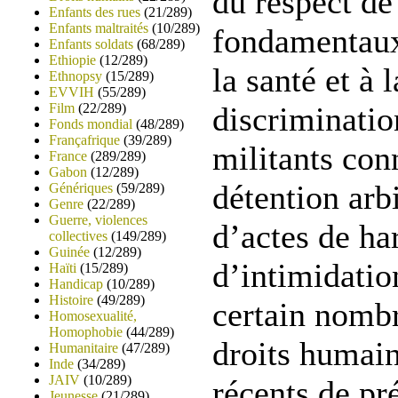
du respect de
Enfants des rues
(21/289)
Enfants maltraités
(10/289)
fondamentaux,
Enfants soldats
(68/289)
Ethiopie
(12/289)
la santé et à 
Ethnopsy
(15/289)
EVVIH
(55/289)
Film
(22/289)
discriminatio
Fonds mondial
(48/289)
Françafrique
(39/289)
militants con
France
(289/289)
Gabon
(12/289)
détention arbi
Génériques
(59/289)
Genre
(22/289)
Guerre, violences
d’actes de ha
collectives
(149/289)
Guinée
(12/289)
d’intimidatio
Haïti
(15/289)
Handicap
(10/289)
Histoire
(49/289)
certain nombr
Homosexualité,
Homophobie
(44/289)
droits humain
Humanitaire
(47/289)
Inde
(34/289)
JAIV
(10/289)
récents de pr
Jeunesse
(21/289)