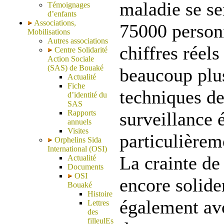
maladie se se
Témoignages
d’enfants
Associations,
75000 person
Mobilisations
Autres associations
chiffres réel
Centre Solidarité
Action Sociale
(SAS) de Bouaké
beaucoup plus
Actualité
Fiche
techniques de
d’identité du
SAS
Rapports
surveillance é
annuels
Visites
particulièrem
Orphelins Sida
International (OSI)
La crainte de
Actualité
Documents
OSI
encore solid
Bouaké
Histoire
également avo
Lettres
des
filleulEs