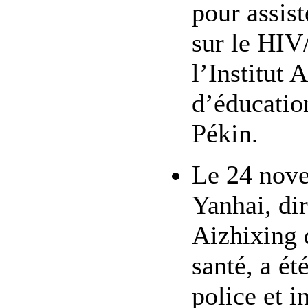
pour assis
sur le HIV
l’Institut 
d’éducation
Pékin.
Le 24 nov
Yanhai, dir
Aizhixing 
santé, a ét
police et i