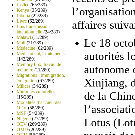
Justice
(65/289)
l’organisation
Kenya
(35/289)
Liberia
(25/289)
Livre
(62/289)
affaires suiva
Lois transmission
intentionnelle
(24/289)
Malawi
(11/289)
Le 18 octo
Mali
(21/289)
Médecine
(62/289)
autorités l
Médicament, Traitements
(142/289)
Memory box, travail de
autonome 
mémoire
(11/289)
Migrations - immigration,
Xinjiang, 
émigration
(67/289)
Milices
(34/289)
Minorités culturelles
de la Chine
(15/289)
Modalités d’accueil des
l’associat
OEV
(58/289)
MSF
(54/289)
Nigeria
(27/289)
Lotus (Lot
OEV
(269/289)
OMD
(26/289)
ONU
(58/289)