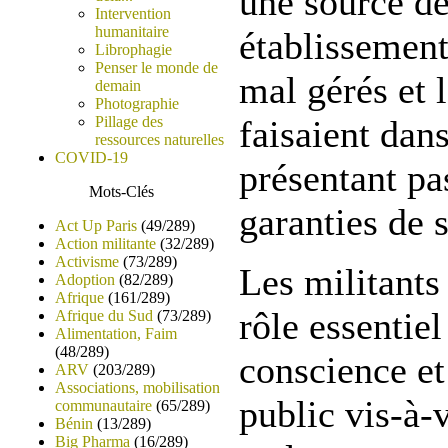
une source de
Intervention
humanitaire
établissement
Librophagie
Penser le monde de
mal gérés et l
demain
Photographie
Pillage des
faisaient dan
ressources naturelles
COVID-19
présentant pa
Mots-Clés
garanties de s
Act Up Paris
(49/289)
Action militante
(32/289)
Activisme
(73/289)
Les militants 
Adoption
(82/289)
Afrique
(161/289)
rôle essentiel
Afrique du Sud
(73/289)
Alimentation, Faim
(48/289)
conscience et
ARV
(203/289)
Associations, mobilisation
public vis-à-
communautaire
(65/289)
Bénin
(13/289)
Big Pharma
(16/289)