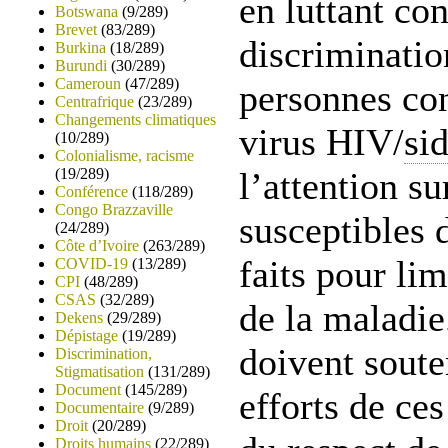
en luttant con
Botswana
(9/289)
Brevet
(83/289)
discriminatio
Burkina
(18/289)
Burundi
(30/289)
Cameroun
(47/289)
personnes co
Centrafrique
(23/289)
Changements climatiques
virus HIV/
si
(10/289)
Colonialisme, racisme
(19/289)
l’attention su
Conférence
(118/289)
Congo Brazzaville
susceptibles d
(24/289)
Côte d’Ivoire
(263/289)
faits pour lim
COVID-19
(13/289)
CPI
(48/289)
CSAS
(32/289)
de la maladie
Dekens
(29/289)
Dépistage
(19/289)
doivent soute
Discrimination,
Stigmatisation
(131/289)
Document
(145/289)
efforts de ces
Documentaire
(9/289)
Droit
(20/289)
Droits humains
(22/289)