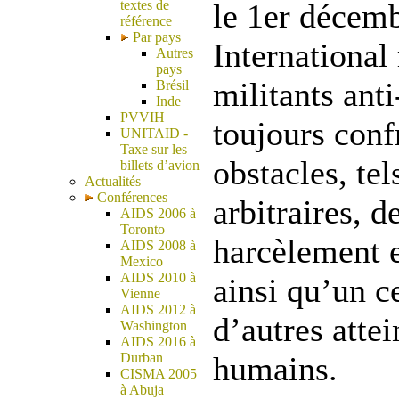
textes de
le 1er décem
référence
Par pays
International 
Autres
pays
militants anti
Brésil
Inde
PVVIH
toujours conf
UNITAID -
Taxe sur les
obstacles, te
billets d’avion
Actualités
Conférences
arbitraires, d
AIDS 2006 à
Toronto
harcèlement e
AIDS 2008 à
Mexico
AIDS 2010 à
ainsi qu’un c
Vienne
AIDS 2012 à
d’autres attei
Washington
AIDS 2016 à
Durban
humains.
CISMA 2005
à Abuja