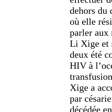
dehors du 
où elle rés
parler aux
Li Xige et 
deux été c
HIV à l’oc
transfusio
Xige a acco
par césarie
décédée en