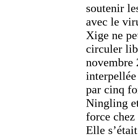
soutenir l
avec le vi
Xige ne pe
circuler li
novembre 2
interpellée
par cinq f
Ningling e
force chez 
Elle s’étai