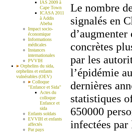
IAS 2009 à
Le nombre de
Cape Town
ICASA 2011
signalés en C
à Addis
Abeba
Impact socio-
d’augmenter 
économique
Informations
concrètes plu
médicales
Instances
internationales
par les autor
PVVIH
Orphelins du sida,
l’épidémie au
orphelins et enfants
vulnérables (OEV)
Colloque
dernières ann
"Enfance et Sida"
Actes du
statistiques o
colloque
Enfance et
650000 person
sida
Enfants soldats
EVVIH et enfants
infectées par 
affectés
Par pays