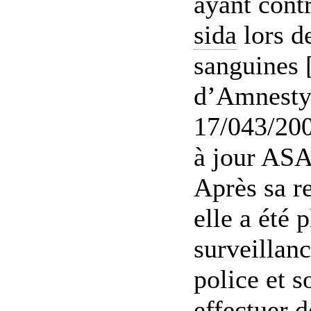
ayant contr
sida
lors d
sanguines 
d’Amnesty 
17/043/200
à jour ASA
Après sa re
elle a été 
surveillanc
police et 
effectuer 