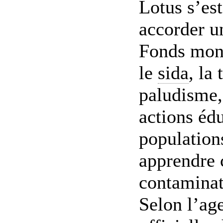
Lotus s’es
accorder u
Fonds mond
le
sida
, la
paludisme,
actions éd
population
apprendre 
contaminat
Selon l’ag