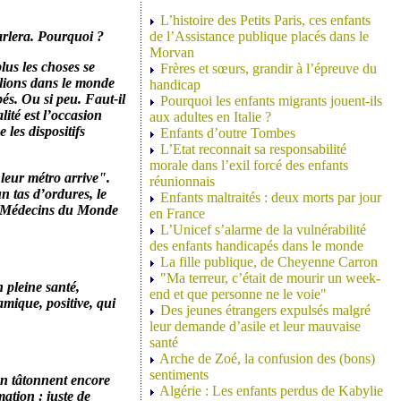
L’histoire des Petits Paris, ces enfants
arlera. Pourquoi ?
de l’Assistance publique placés dans le
Morvan
lus les choses se
Frères et sœurs, grandir à l’épreuve du
llions dans le monde
handicap
és. Ou si peu. Faut-il
Pourquoi les enfants migrants jouent-ils
ité est l’occasion
aux adultes en Italie ?
 les dispositifs
Enfants d’outre Tombes
L’Etat reconnait sa responsabilité
morale dans l’exil forcé des enfants
 leur métro arrive".
réunionnais
n tas d’ordures, le
Enfants maltraités : deux morts par jour
NG Médecins du Monde
en France
L’Unicef s’alarme de la vulnérabilité
des enfants handicapés dans le monde
La fille publique, de Cheyenne Carron
"Ma terreur, c’était de mourir un week-
n pleine santé,
end et que personne ne le voie"
mique, positive, qui
Des jeunes étrangers expulsés malgré
leur demande d’asile et leur mauvaise
santé
Arche de Zoé, la confusion des (bons)
sentiments
on tâtonnent encore
Algérie : Les enfants perdus de Kabylie
ation : juste de