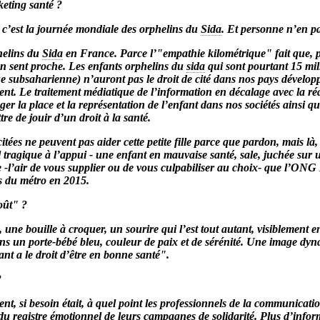
keting santé ?
 c’est la journée mondiale des orphelins du
Sida
. Et personne n’en p
helins du
Sida
en France. Parce l’"empathie kilométrique" fait que, p
en sent proche. Les enfants orphelins du
sida
qui sont pourtant 15 mi
e subsaharienne) n’auront pas le droit de cité dans nos pays développ
nt. Le traitement médiatique de l’information en décalage avec la réal
er la place et la représentation de l’enfant dans nos sociétés ainsi que
re de jouir d’un droit à la santé.
tées ne peuvent pas aider cette petite fille parce que pardon, mais là,
l tragique à l’appui - une enfant en mauvaise santé, sale, juchée sur u
e -l’air de vous supplier ou de vous culpabiliser au choix- que l’O
s du métro en 2015.
oût" ?
une bouille à croquer, un sourire qui l’est tout autant, visiblement e
 un porte-bébé bleu, couleur de paix et de sérénité. Une image dyna
t a le droit d’être en bonne santé".
?
t, si besoin était, à quel point les professionnels de la communicati
du registre émotionnel de leurs campagnes de solidarité. Plus d’inform