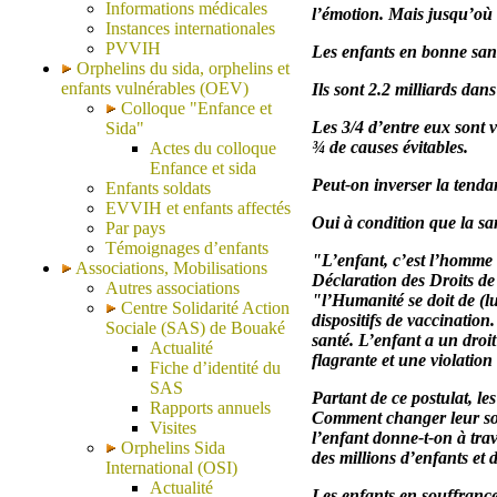
Informations médicales
l’émotion. Mais jusqu’où a
Instances internationales
PVVIH
Les enfants en bonne sant
Orphelins du sida, orphelins et
enfants vulnérables (OEV)
Ils sont 2.2 milliards dan
Colloque "Enfance et
Les 3/4 d’entre eux sont 
Sida"
¾ de causes évitables.
Actes du colloque
Enfance et sida
Peut-on inverser la tenda
Enfants soldats
EVVIH et enfants affectés
Oui à condition que la sant
Par pays
Témoignages d’enfants
"L’enfant, c’est l’homme 
Associations, Mobilisations
Déclaration des Droits de 
Autres associations
"l’Humanité se doit de (lu
Centre Solidarité Action
dispositifs de vaccinatio
Sociale (SAS) de Bouaké
santé. L’enfant a un droit
Actualité
flagrante et une violation 
Fiche d’identité du
SAS
Partant de ce postulat, l
Rapports annuels
Comment changer leur sort
Visites
l’enfant donne-t-on à trav
Orphelins Sida
des millions d’enfants et d
International (OSI)
Actualité
Les enfants en souffranc