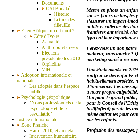
Documents
OSI Bouaké
Mettre en photo un enfant
Histoire
sur les flancs de bus, les 
Lettres des
s’assurer un impact émotio
filleulEs
public et collecter des d
Et en Afrique, on dit quoi ?
frontières ont récolté, cha
Côte d’Ivoire
typo ont leur importance s
Actualité
Anthropo et divers
Ferez-vous un don parce q
Elections
malheur, vous touche ? Qu
présidentielles 2010
marketing santé a ses rai
Orphelins
VIH
Une étude menée en 2015 
Adoption internationale et
souffrance des enfants- et
nationale
habituellement projetée, n
Les adoptés dans l’espace
d’innocence. Les messages
public
à notre propre culpabilit
Psychologie géopolitique
Oui pour le grand public,
"Nous professionnels de la
pour le Conseil de l’Ethiq
psychologie et de la
justifia(ient) pas de les m
psychiatrie"
même attirantes pour cert
Justice internationale
par les enfants.
Zone Franche
Profusion des messages, 
Haïti : 2010, et au dela...
Intervention humanitaire