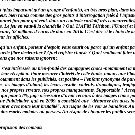
 (plus impactant qu’un groupe d’enfants), en très gros plan, dans les
yeux bien ronds comme des gros points d’interrogation jetés à l’injustic
nnel fort pour qui veut, dans un contexte caritatif très concurrentiel, 
ons. Le jeu en vaut-il la chandelle ? Oui. L’AFM Téléthon, l’Unicef e
cune, 52 millions d’euros de dons en 2016. C’est dire si le choix de la p
ur les affiches.
u’un enfant, porteur d’espoir, vous sourit ou parce qu’un enfant pa
elle fibre déclencher ? Quel registre choisir ? Quel sentiment faire n
sons que nos raisons ignorent.
s’est intéressée au bien-fondé des campagnes chocs -notamment la m
 leur réception. Pour mesurer l’intérêt de cette étude, notons que l’im
otamment dans les publicités, est positive – l’enfant synonyme de pur
 -les images d’abord, les textes ensuite- violents, dramatiques, tragi
é, nos propres erreurs, nos propres manquements. Supportable ? Acce
 qui pour 57%, juge nécessaire d’avoir recours à des images chocs po
ue Publicitaire, qui, en 2009, a considéré que "dénoncer des actes into
ontrer avec toute leur brutalité". Au risque de les voir se banaliser. Au
ains esprits malades ou pervers. Au risque de choquer les publics se
profusion des combats