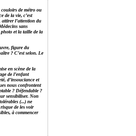
 couloirs de métro ou
e de la vie, c’est
attirer l’attention du
t Médecins sans
hoto et la taille de la
uvre, figure du
aître ? C’est selon. Le
ise en scène de la
age de l’enfant
eté, d’insouciance et
ques nous confrontent
ptable ? Défendable ?
ur sensibiliser. Non
lérables (...) ne
 risque de les voir
nsibles, à commencer