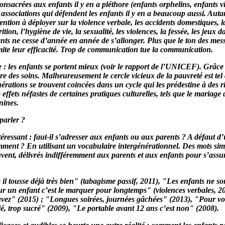
nsacrées aux enfants il y en a pléthore (enfants orphelins, enfants v
es associations qui défendent les enfants il y en a beaucoup aussi. Aut
vention à déployer sur la violence verbale, les accidents domestiques, l
rition, l’hygiène de vie, la sexualité, les violences, la fessée, les jeux 
nts ne cesse d’année en année de s’allonger. Plus que le ton des mess
ite leur efficacité. Trop de communication tue la communication.
e : les enfants se portent mieux (voir le rapport de l’UNICEF). Grâce 
re des soins. Malheureusement le cercle vicieux de la pauvreté est tel
érations se trouvent coincées dans un cycle qui les prédestine à des r
effets néfastes de certaines pratiques culturelles, tels que le mariage 
nines.
parler ?
ntéressant : faut-il s’adresser aux enfants ou aux parents ? A défaut d
ment ? En utilisant un vocabulaire intergénérationnel. Des mots simpl
ouvent, délivrés indifféremment aux parents et aux enfants pour s’assu
s il tousse déjà très bien" (tabagisme passif, 2011), "Les enfants ne so
ur un enfant c’est le marquer pour longtemps" (violences verbales, 2
uvez" (2015) ; "Longues soirées, journées gâchées" (2013), "Pour votr
lé, trop sucré" (2009), "Le portable avant 12 ans c’est non" (2008).