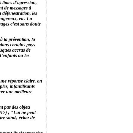
ictimes d’agression,
ant de messages à
a défenestration, les
dangereux, etc. La
ages c’est sans doute
à la prévention, la
 dans certains pays
isques accrus de
d’enfants ou les
’une réponse claire, on
es, infantilisants
rer une meilleure
nt pas des objets
017) ; "Lui ne peut
e santé, évitez de