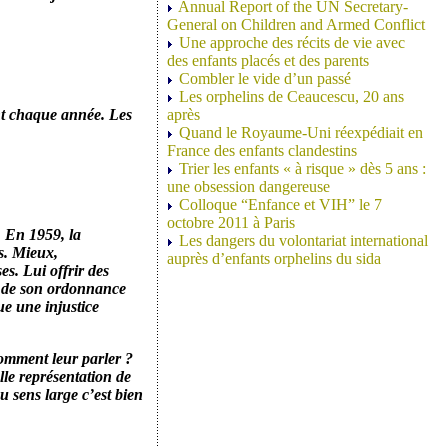
Annual Report of the UN Secretary-
General on Children and Armed Conflict
Une approche des récits de vie avec
des enfants placés et des parents
Combler le vide d’un passé
Les orphelins de Ceaucescu, 20 ans
ent chaque année. Les
après
Quand le Royaume-Uni réexpédiait en
France des enfants clandestins
Trier les enfants « à risque » dès 5 ans :
une obsession dangereuse
Colloque “Enfance et VIH” le 7
octobre 2011 à Paris
. En 1959, la
Les dangers du volontariat international
ts. Mieux,
auprès d’enfants orphelins du sida
es. Lui offrir des
es de son ordonnance
ue une injustice
comment leur parler ?
le représentation de
au sens large c’est bien