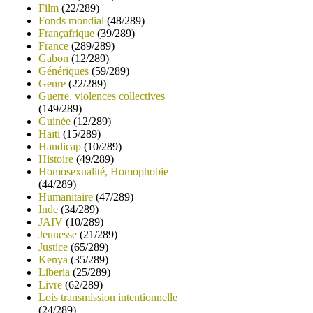
Film
(22/289)
Fonds mondial
(48/289)
Françafrique
(39/289)
France
(289/289)
Gabon
(12/289)
Génériques
(59/289)
Genre
(22/289)
Guerre, violences collectives
(149/289)
Guinée
(12/289)
Haïti
(15/289)
Handicap
(10/289)
Histoire
(49/289)
Homosexualité, Homophobie
(44/289)
Humanitaire
(47/289)
Inde
(34/289)
JAIV
(10/289)
Jeunesse
(21/289)
Justice
(65/289)
Kenya
(35/289)
Liberia
(25/289)
Livre
(62/289)
Lois transmission intentionnelle
(24/289)