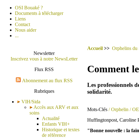
OSI Bouaké ?
Documents à télécharger
Liens
Contact
Nous aider
...
Accueil
>>
Orphelins du 
Newsletter
Inscrivez vous à notre NewsLetter
Comment le 
Flux RSS
Abonnement au flux RSS
Les professionnels d
solidarité.
Rubriques
VIH/Sida
Accès aux ARV et aux
Mots-Clés
/ Orphelin
/ O
soins
Actualité
Huffingtonpost, Caroline P
Enfants VIH+
Historique et textes
"Bonne nouvelle : la faim
de référence