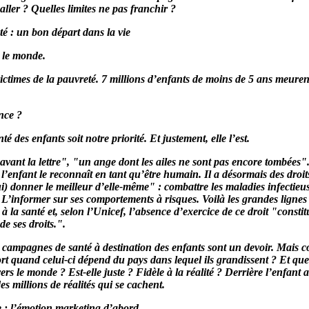
ller ? Quelles limites ne pas franchir ?
é : un bon départ dans la vie
s le monde.
victimes de la pauvreté. 7 millions d’enfants de moins de 5 ans meur
nce ?
é des enfants soit notre priorité. Et justement, elle l’est.
avant la lettre", "un ange dont les ailes ne sont pas encore tombées"
l’enfant le reconnaît en tant qu’être humain. Il a désormais des droi
i) donner le meilleur d’elle-même" : combattre les maladies infectieus
n. L’informer sur ses comportements à risques. Voilà les grandes lign
 à la santé et, selon l’Unicef, l’absence d’exercice de ce droit "constit
de ses droits.".
es campagnes de santé à destination des enfants sont un devoir. Mais 
 quand celui-ci dépend du pays dans lequel ils grandissent ? Et quel
ers le monde ? Est-elle juste ? Fidèle à la réalité ? Derrière l’enfant 
es millions de réalités qui se cachent.
e : l’émotion marketing d’abord