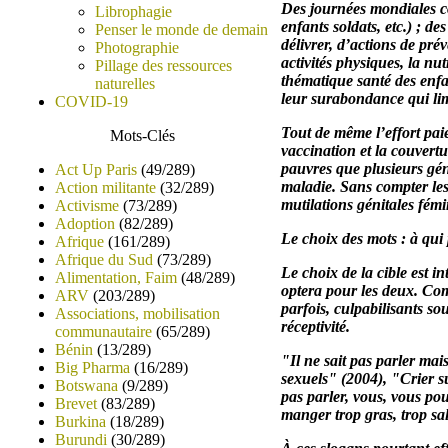
Des journées mondiales co
Librophagie
enfants soldats, etc.) ; d
Penser le monde de demain
délivrer, d’actions de pré
Photographie
activités physiques, la nut
Pillage des ressources
thématique santé des enfa
naturelles
leur surabondance qui lim
COVID-19
Tout de même l’effort pai
Mots-Clés
vaccination et la couvertu
pauvres que plusieurs gén
Act Up Paris
(49/289)
maladie. Sans compter les 
Action militante
(32/289)
mutilations génitales fémi
Activisme
(73/289)
Adoption
(82/289)
Le choix des mots : à qui 
Afrique
(161/289)
Afrique du Sud
(73/289)
Le choix de la cible est i
Alimentation, Faim
(48/289)
optera pour les deux. Com
ARV
(203/289)
parfois, culpabilisants s
Associations, mobilisation
réceptivité.
communautaire
(65/289)
Bénin
(13/289)
"Il ne sait pas parler mai
Big Pharma
(16/289)
sexuels" (2004), "Crier s
Botswana
(9/289)
pas parler, vous, vous po
Brevet
(83/289)
manger trop gras, trop sa
Burkina
(18/289)
Burundi
(30/289)