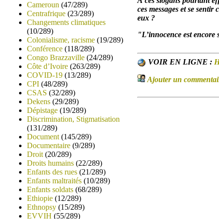
À ces slogans pourtant eff
Cameroun
(47/289)
ces messages et se sentir
Centrafrique
(23/289)
eux ?
Changements climatiques
(10/289)
"L’innocence est encore s
Colonialisme, racisme
(19/289)
Conférence
(118/289)
Congo Brazzaville
(24/289)
VOIR EN LIGNE :
H
Côte d’Ivoire
(263/289)
COVID-19
(13/289)
Ajouter un commentaire
CPI
(48/289)
CSAS
(32/289)
Dekens
(29/289)
Dépistage
(19/289)
Discrimination, Stigmatisation
(131/289)
Document
(145/289)
Documentaire
(9/289)
Droit
(20/289)
Droits humains
(22/289)
Enfants des rues
(21/289)
Enfants maltraités
(10/289)
Enfants soldats
(68/289)
Ethiopie
(12/289)
Ethnopsy
(15/289)
EVVIH
(55/289)