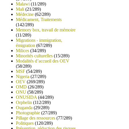
Malawi
(11/289)
Mali
(21/289)
Médecine
(62/289)
Médicament, Traitements
(142/289)
Memory box, travail de mémoire
(11/289)
Migrations - immigration,
émigration
(67/289)
Milices
(34/289)
Minorités culturelles
(15/289)
Modalités d’accueil des OEV
(58/289)
MSF
(54/289)
Nigeria
(27/289)
OEV
(269/289)
OMD
(26/289)
ONU
(58/289)
ONUSIDA
(44/289)
Orphelin
(112/289)
Ouganda
(29/289)
Photographie
(27/289)
Pillage des ressources
(77/289)
Politiques
(120/289)
Prévention, réduction des risques