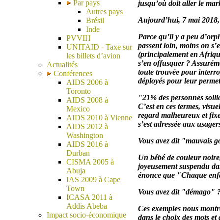
Par pays
jusqu’où doit aller le mar
Autres pays
Aujourd’hui, 7 mai 2018,
Brésil
Inde
Parce qu’il y a peu d’orp
PVVIH
passent loin, moins on s’
UNITAID - Taxe sur
(principalement en Afriqu
les billets d’avion
s’en offusquer ? Assuréme
Actualités
toute trouvée pour interrog
Conférences
déployés pour leur permett
AIDS 2006 à
Toronto
"21% des personnes sollici
AIDS 2008 à
C’est en ces termes, visue
Mexico
regard malheureux et fix
AIDS 2010 à Vienne
s’est adressée aux usager
AIDS 2012 à
Washington
Vous avez dit "mauvais g
AIDS 2016 à
Durban
Un bébé de couleur noire, 
CISMA 2005 à
joyeusement suspendu dans
Abuja
énonce que "Chaque enfan
IAS 2009 à Cape
Town
Vous avez dit "démago" 
ICASA 2011 à
Addis Abeba
Ces exemples nous montren
Impact socio-économique
dans le choix des mots et 