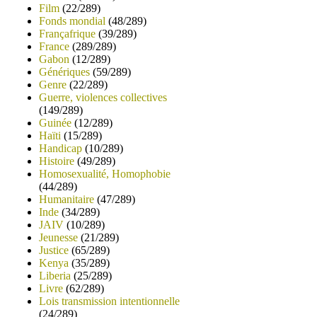
Film
(22/289)
Fonds mondial
(48/289)
Françafrique
(39/289)
France
(289/289)
Gabon
(12/289)
Génériques
(59/289)
Genre
(22/289)
Guerre, violences collectives
(149/289)
Guinée
(12/289)
Haïti
(15/289)
Handicap
(10/289)
Histoire
(49/289)
Homosexualité, Homophobie
(44/289)
Humanitaire
(47/289)
Inde
(34/289)
JAIV
(10/289)
Jeunesse
(21/289)
Justice
(65/289)
Kenya
(35/289)
Liberia
(25/289)
Livre
(62/289)
Lois transmission intentionnelle
(24/289)