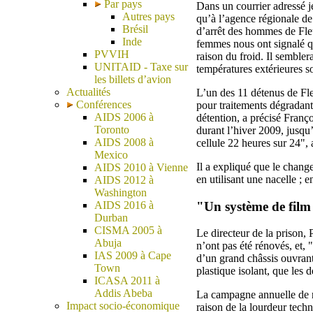
Par pays
Dans un courrier adressé je
Autres pays
qu’à l’agence régionale de 
Brésil
d’arrêt des hommes de Fle
Inde
femmes nous ont signalé qu
PVVIH
raison du froid. Il semble
UNITAID - Taxe sur
températures extérieures s
les billets d’avion
Actualités
L’un des 11 détenus de Fle
Conférences
pour traitements dégradants
AIDS 2006 à
détention, a précisé Franço
Toronto
durant l’hiver 2009, jusqu’
AIDS 2008 à
cellule 22 heures sur 24", 
Mexico
Il a expliqué que le change
AIDS 2010 à Vienne
en utilisant une nacelle ; e
AIDS 2012 à
Washington
"Un système de film 
AIDS 2016 à
Durban
CISMA 2005 à
Le directeur de la prison,
Abuja
n’ont pas été rénovés, et,
IAS 2009 à Cape
d’un grand châssis ouvrant
Town
plastique isolant, que les 
ICASA 2011 à
Addis Abeba
La campagne annuelle de r
Impact socio-économique
raison de la lourdeur techn