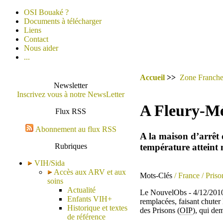
OSI Bouaké ?
Documents à télécharger
Liens
Contact
Nous aider
...
Accueil
>>
Zone Franch
Newsletter
Inscrivez vous à notre NewsLetter
A Fleury-Mér
Flux RSS
Abonnement au flux RSS
A la maison d’arrêt d
température atteint 
Rubriques
VIH/Sida
Accès aux ARV et aux
Mots-Clés
/ France
/ Priso
soins
Actualité
Le NouvelObs - 4/12/2010 
Enfants VIH+
remplacées, faisant chuter
Historique et textes
des Prisons (
OIP
), qui de
de référence