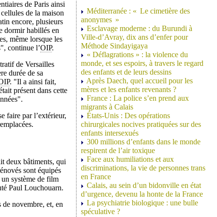
ntiaires de Paris ainsi
Méditerranée : « Le cimetière des
 cellules de la maison
anonymes »
tin encore, plusieurs
Esclavage moderne : du Burundi à
e dormir habillés en
Ville-d’Avray, dix ans d’enfer pour
ées, même lorsque les
Méthode Sindayigaya
", continue l’
OIP
.
« Déflagrations » : la violence du
monde, et ses espoirs, à travers le regard
atif de Versailles
des enfants et de leurs dessins
ère durée de sa
Après Daech, quel accueil pour les
OIP
. "Il a ainsi fait,
mères et les enfants revenants ?
était présent dans cette
France : La police s’en prend aux
années".
migrants à Calais
 faire par l’extérieur,
États-Unis : Des opérations
 remplacées.
chirurgicales nocives pratiquées sur des
enfants intersexués
300 millions d’enfants dans le monde
respirent de l’air toxique
Face aux humiliations et aux
it deux bâtiments, qui
discriminations, la vie de personnes trans
rénovés sont équipés
en France
s un système de film
Calais, au sein d’un bidonville en état
jouté Paul Louchouarn.
d’urgence, devenu la honte de la France
La psychiatrie biologique : une bulle
 de novembre, et, en
spéculative ?