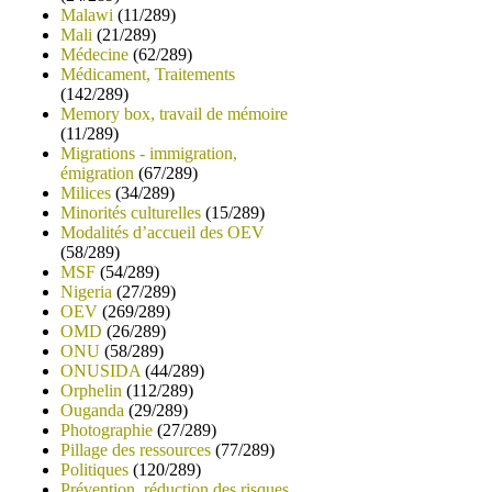
Malawi
(11/289)
Mali
(21/289)
Médecine
(62/289)
Médicament, Traitements
(142/289)
Memory box, travail de mémoire
(11/289)
Migrations - immigration,
émigration
(67/289)
Milices
(34/289)
Minorités culturelles
(15/289)
Modalités d’accueil des OEV
(58/289)
MSF
(54/289)
Nigeria
(27/289)
OEV
(269/289)
OMD
(26/289)
ONU
(58/289)
ONUSIDA
(44/289)
Orphelin
(112/289)
Ouganda
(29/289)
Photographie
(27/289)
Pillage des ressources
(77/289)
Politiques
(120/289)
Prévention, réduction des risques