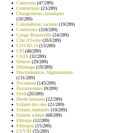
Cameroun
(47/289)
Centrafrique
(23/289)
Changements climatiques
(10/289)
Colonialisme, racisme
(19/289)
Conférence
(118/289)
Congo Brazzaville
(24/289)
Côte d’Ivoire
(263/289)
COVID-19
(13/289)
CPI
(48/289)
CSAS
(32/289)
Dekens
(29/289)
Dépistage
(19/289)
Discrimination, Stigmatisation
(131/289)
Document
(145/289)
Documentaire
(9/289)
Droit
(20/289)
Droits humains
(22/289)
Enfants des rues
(21/289)
Enfants maltraités
(10/289)
Enfants soldats
(68/289)
Ethiopie
(12/289)
Ethnopsy
(15/289)
EVVIH
(55/289)