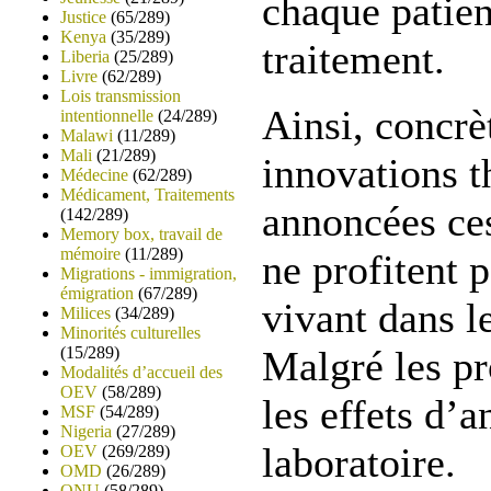
chaque patien
Justice
(65/289)
Kenya
(35/289)
traitement.
Liberia
(25/289)
Livre
(62/289)
Lois transmission
Ainsi, concrè
intentionnelle
(24/289)
Malawi
(11/289)
Mali
(21/289)
innovations t
Médecine
(62/289)
Médicament, Traitements
annoncées ce
(142/289)
Memory box, travail de
mémoire
(11/289)
ne profitent 
Migrations - immigration,
émigration
(67/289)
vivant dans l
Milices
(34/289)
Minorités culturelles
(15/289)
Malgré les pr
Modalités d’accueil des
OEV
(58/289)
les effets d’
MSF
(54/289)
Nigeria
(27/289)
laboratoire.
OEV
(269/289)
OMD
(26/289)
ONU
(58/289)