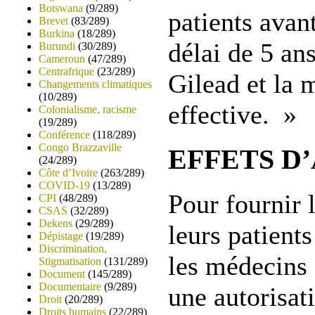
Botswana
(9/289)
patients avan
Brevet
(83/289)
Burkina
(18/289)
délai de 5 an
Burundi
(30/289)
Cameroun
(47/289)
Centrafrique
(23/289)
Gilead et la 
Changements climatiques
(10/289)
effective. »
Colonialisme, racisme
(19/289)
Conférence
(118/289)
Congo Brazzaville
EFFETS D
(24/289)
Côte d’Ivoire
(263/289)
COVID-19
(13/289)
Pour fournir
CPI
(48/289)
CSAS
(32/289)
Dekens
(29/289)
leurs patient
Dépistage
(19/289)
Discrimination,
les médecins
Stigmatisation
(131/289)
Document
(145/289)
Documentaire
(9/289)
une autorisat
Droit
(20/289)
Droits humains
(22/289)