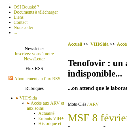
OSI Bouaké ?
Documents à télécharger
Liens
Contact
Nous aider
...
Accueil
>>
VIH/Sida
>>
Accè
Newsletter
Inscrivez vous à notre
NewsLetter
Tenofovir : un 
Flux RSS
indisponible...
Abonnement au flux RSS
...on attend que le labora
Rubriques
VIH/Sida
Accès aux ARV et
Mots-Clés
/ ARV
aux soins
Actualité
MSF 8 févrie
Enfants VIH+
Historique et