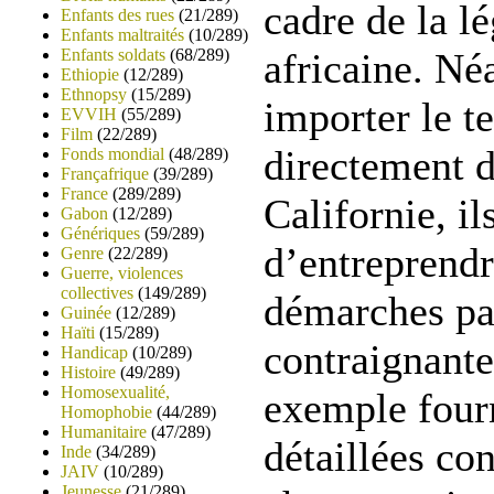
cadre de la lé
Enfants des rues
(21/289)
Enfants maltraités
(10/289)
Enfants soldats
(68/289)
africaine. N
Ethiopie
(12/289)
Ethnopsy
(15/289)
importer le t
EVVIH
(55/289)
Film
(22/289)
directement 
Fonds mondial
(48/289)
Françafrique
(39/289)
France
(289/289)
Californie, il
Gabon
(12/289)
Génériques
(59/289)
d’entreprendr
Genre
(22/289)
Guerre, violences
collectives
(149/289)
démarches pa
Guinée
(12/289)
Haïti
(15/289)
contraignant
Handicap
(10/289)
Histoire
(49/289)
Homosexualité,
exemple fourn
Homophobie
(44/289)
Humanitaire
(47/289)
détaillées co
Inde
(34/289)
JAIV
(10/289)
Jeunesse
(21/289)