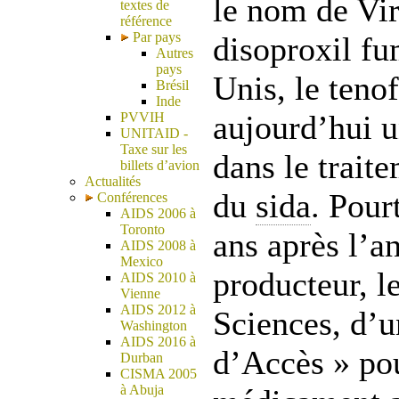
le nom de Vi
textes de
référence
Par pays
disoproxil fu
Autres
pays
Unis, le teno
Brésil
Inde
aujourd’hui 
PVVIH
UNITAID -
Taxe sur les
dans le trait
billets d’avion
Actualités
du
sida
. Pour
Conférences
AIDS 2006 à
Toronto
ans après l’a
AIDS 2008 à
Mexico
producteur, l
AIDS 2010 à
Vienne
AIDS 2012 à
Sciences, d’
Washington
AIDS 2016 à
d’Accès » pou
Durban
CISMA 2005
à Abuja