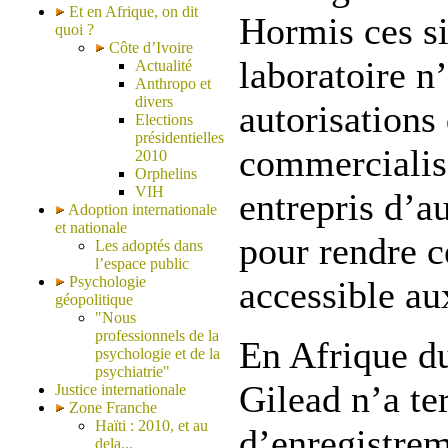
Et en Afrique, on dit
Hormis ces si
quoi ?
Côte d’Ivoire
laboratoire n
Actualité
Anthropo et
divers
autorisations
Elections
présidentielles
commercialisa
2010
Orphelins
VIH
entrepris d’a
Adoption internationale
et nationale
pour rendre 
Les adoptés dans
l’espace public
Psychologie
accessible au
géopolitique
"Nous
professionnels de la
En Afrique d
psychologie et de la
psychiatrie"
Gilead n’a te
Justice internationale
Zone Franche
Haïti : 2010, et au
d’enregistre
dela...