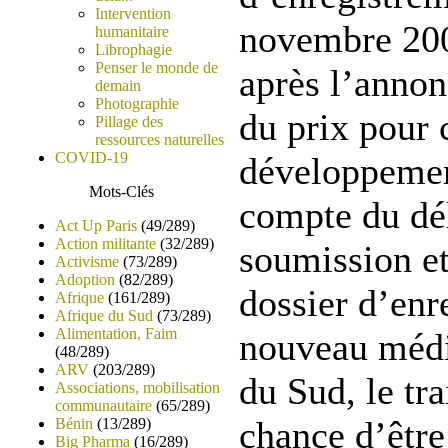
Intervention
novembre 2005
humanitaire
Librophagie
Penser le monde de
après l’annon
demain
Photographie
du prix pour 
Pillage des
ressources naturelles
COVID-19
développemen
Mots-Clés
compte du dél
Act Up Paris
(49/289)
Action militante
(32/289)
soumission et
Activisme
(73/289)
Adoption
(82/289)
dossier d’enr
Afrique
(161/289)
Afrique du Sud
(73/289)
Alimentation, Faim
nouveau médi
(48/289)
ARV
(203/289)
du Sud, le tr
Associations, mobilisation
communautaire
(65/289)
chance d’être
Bénin
(13/289)
Big Pharma
(16/289)