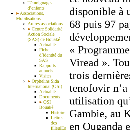
Témoignages
disponible à 
d’enfants
Associations,
Mobilisations
68 puis 97 pa
Autres associations
Centre Solidarité
développemen
Action Sociale
(SAS) de Bouaké
Actualité
« Programme
Fiche
d’identité du
Viread ». Tou
SAS
Rapports
annuels
trois dernière
Visites
Orphelins Sida
tenofovir n’a
International (OSI)
Actualité
Documents
utilisation q
OSI
Bouaké
Gambie, au K
Histoire
Lettres
en Ouganda e
des
filleulEs