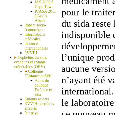
médicament an
IAS 2009 à
Cape Town
pour le trait
ICASA 2011
à Addis
du
sida
reste 
Abeba
Impact socio-
économique
indisponible 
Informations
médicales
développemen
Instances
internationales
PVVIH
l’unique prod
Orphelins du sida,
orphelins et enfants
aucune versi
vulnérables (OEV)
Colloque
"Enfance et Sida"
n’ayant été v
Actes du
colloque
international
Enfance et
sida
Enfants soldats
le laboratoir
EVVIH et enfants
affectés
ce nouveau m
Par pays