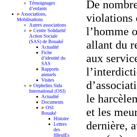
De nombre
Témoignages
d’enfants
Associations,
violations 
Mobilisations
Autres associations
l’homme on
Centre Solidarité
Action Sociale
allant du r
(SAS) de Bouaké
Actualité
Fiche
aux servic
d’identité du
SAS
l’interdict
Rapports
annuels
Visites
d’associat
Orphelins Sida
International (OSI)
le harcèle
Actualité
Documents
OSI
et les meu
Bouaké
Histoire
dernière, 
Lettres
des
filleulEs