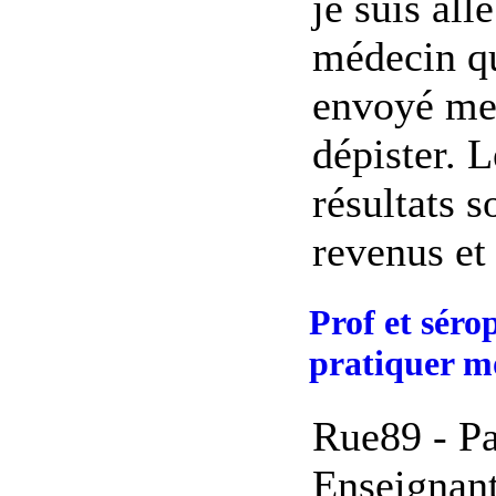
je suis all
médecin q
envoyé me 
dépister. L
résultats s
revenus et l
Prof et sérop
pratiquer m
Rue89 - Pa
Enseignant