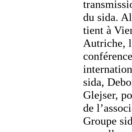
transmissi
du sida. A
tient à Vi
Autriche, 
conférenc
internation
sida, Debo
Glejser, p
de l’associ
Groupe si