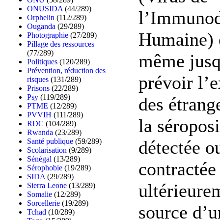
ONUSIDA
(44/289)
l’Immunod
Orphelin
(112/289)
Ouganda
(29/289)
Humaine) e
Photographie
(27/289)
Pillage des ressources
(77/289)
même jusq
Politiques
(120/289)
Prévention, réduction des
prévoir l’
risques
(131/289)
Prisons
(22/289)
Psy
(119/289)
des étrang
PTME
(12/289)
PVVIH
(111/289)
la séroposi
RDC
(104/289)
Rwanda
(23/289)
détectée o
Santé publique
(59/289)
Scolarisation
(9/289)
Sénégal
(13/289)
contractée
Sérophobie
(19/289)
SIDA
(29/289)
ultérieure
Sierra Leone
(13/289)
Somalie
(12/289)
Sorcellerie
(19/289)
source d’u
Tchad
(10/289)