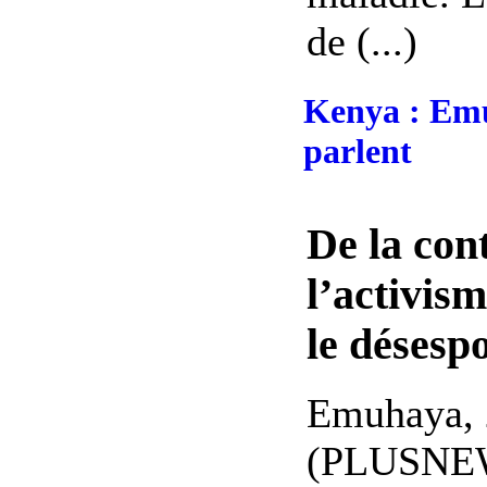
de (...)
Kenya : Emu
parlent
De la con
l’activis
le désesp
Emuhaya, 
(PLUSNEWS