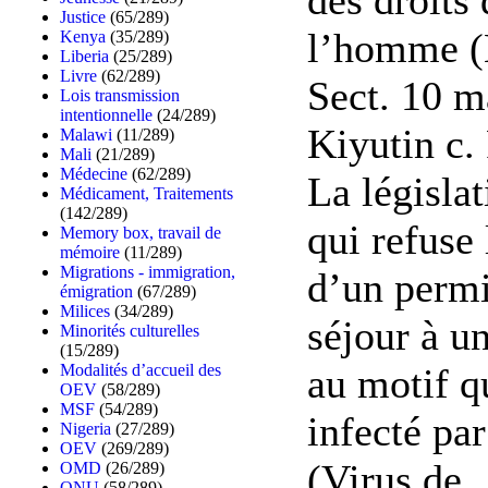
Justice
(65/289)
l’homme (
Kenya
(35/289)
Liberia
(25/289)
Livre
(62/289)
Sect. 10 m
Lois transmission
intentionnelle
(24/289)
Kiyutin c.
Malawi
(11/289)
Mali
(21/289)
Médecine
(62/289)
La législat
Médicament, Traitements
(142/289)
qui refuse 
Memory box, travail de
mémoire
(11/289)
Migrations - immigration,
d’un permi
émigration
(67/289)
Milices
(34/289)
séjour à u
Minorités culturelles
(15/289)
au motif qu
Modalités d’accueil des
OEV
(58/289)
MSF
(54/289)
infecté pa
Nigeria
(27/289)
OEV
(269/289)
(Virus de
OMD
(26/289)
ONU
(58/289)