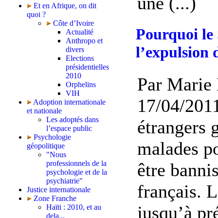
une (...)
Et en Afrique, on dit
quoi ?
Côte d’Ivoire
Pourquoi le 
Actualité
Anthropo et
l’expulsion
divers
Elections
présidentielles
2010
Par Marie 
Orphelins
VIH
17/04/201
Adoption internationale
et nationale
Les adoptés dans
étrangers 
l’espace public
Psychologie
malades p
géopolitique
"Nous
professionnels de la
être bannis
psychologie et de la
psychiatrie"
français. L
Justice internationale
Zone Franche
jusqu’à pré
Haïti : 2010, et au
dela...