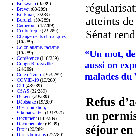
Botswana
(9/289)
régularisa
Brevet
(83/289)
Burkina
(18/289)
atteints de
Burundi
(30/289)
Cameroun
(47/289)
Sénat rend 
Centrafrique
(23/289)
Changements climatiques
(10/289)
Colonialisme, racisme
“Un mot, de
(19/289)
Conférence
(118/289)
aussi on exp
Congo Brazzaville
(24/289)
malades du 
Côte d’Ivoire
(263/289)
COVID-19
(13/289)
CPI
(48/289)
CSAS
(32/289)
Dekens
(29/289)
Refus d’a
Dépistage
(19/289)
Discrimination,
un permi
Stigmatisation
(131/289)
Document
(145/289)
Documentaire
(9/289)
séjour en
Droit
(20/289)
Droits humains
(22/289)