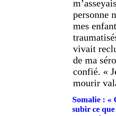
m’asseyais
personne n
mes enfant
traumatis
vivait recl
de ma sérop
confié. « 
mourir val
Somalie : « 
subir ce qu