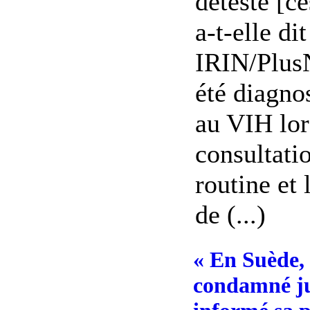
déteste [ce
a-t-elle dit
IRIN/Plus
été diagno
au VIH lor
consultati
routine et 
de (...)
« En Suède, 
condamné jus