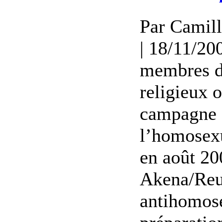
Par Camill
| 18/11/20
membres d
religieux 
campagne 
l’homosex
en août 20
Akena/Reut
antihomose