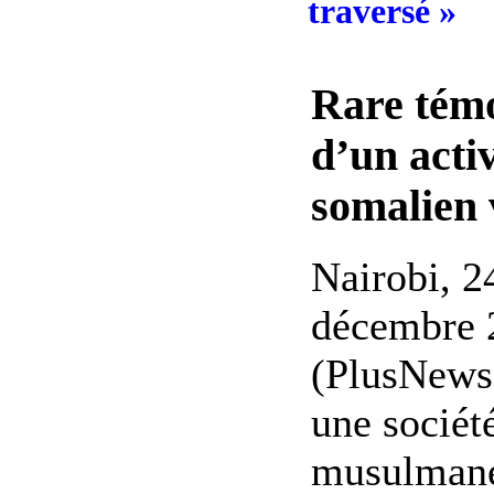
traversé »
Rare tém
d’un activ
somalien 
Nairobi, 2
décembre 
(PlusNews
une sociét
musulman