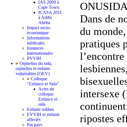
IAS 2009 à
ONUSIDA -
Cape Town
ICASA 2011
Dans de n
à Addis
Abeba
Impact socio-
du monde, 
économique
Informations
pratiques 
médicales
Instances
l’encontre
internationales
PVVIH
Orphelins du sida,
lesbiennes
orphelins et enfants
vulnérables (OEV)
bisexuelles
Colloque
"Enfance et Sida"
Actes du
intersexe 
colloque
Enfance et
continuent
sida
Enfants soldats
EVVIH et enfants
ripostes e
affectés
Par pays