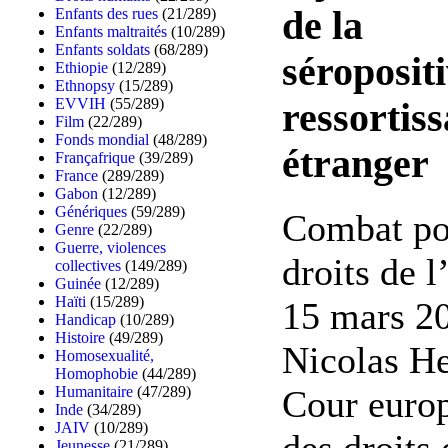
de la
Enfants des rues
(21/289)
Enfants maltraités
(10/289)
Enfants soldats
(68/289)
séropositi
Ethiopie
(12/289)
Ethnopsy
(15/289)
EVVIH
(55/289)
ressortis
Film
(22/289)
Fonds mondial
(48/289)
étranger
Françafrique
(39/289)
France
(289/289)
Gabon
(12/289)
Génériques
(59/289)
Combat po
Genre
(22/289)
Guerre, violences
droits de 
collectives
(149/289)
Guinée
(12/289)
Haïti
(15/289)
15 mars 20
Handicap
(10/289)
Histoire
(49/289)
Nicolas H
Homosexualité,
Homophobie
(44/289)
Cour euro
Humanitaire
(47/289)
Inde
(34/289)
JAIV
(10/289)
des droits 
Jeunesse
(21/289)