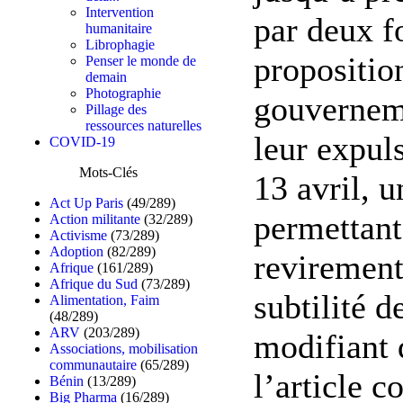
Intervention
par deux fo
humanitaire
Librophagie
propositio
Penser le monde de
demain
Photographie
gouverneme
Pillage des
ressources naturelles
leur expuls
COVID-19
Mots-Clés
13 avril, 
Act Up Paris
(49/289)
permettant
Action militante
(32/289)
Activisme
(73/289)
Adoption
(82/289)
revirement
Afrique
(161/289)
Afrique du Sud
(73/289)
subtilité d
Alimentation, Faim
(48/289)
ARV
(203/289)
modifiant 
Associations, mobilisation
communautaire
(65/289)
l’article c
Bénin
(13/289)
Big Pharma
(16/289)