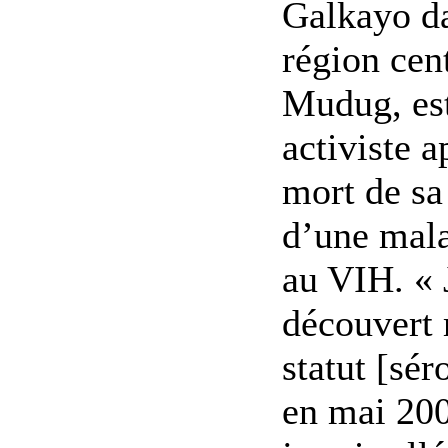
Galkayo da
région cen
Mudug, es
activiste a
mort de s
d’une mala
au VIH. « 
découvert
statut [sér
en mai 200