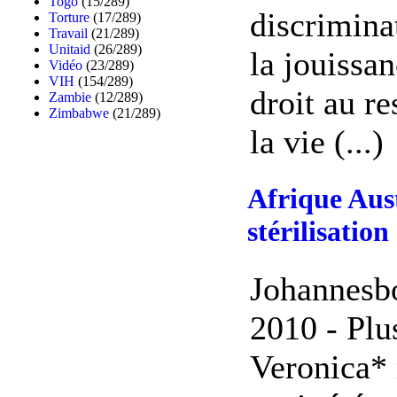
Togo
(15/289)
discrimina
Torture
(17/289)
Travail
(21/289)
Unitaid
(26/289)
la jouissa
Vidéo
(23/289)
VIH
(154/289)
droit au re
Zambie
(12/289)
Zimbabwe
(21/289)
la vie (...)
Afrique Aus
stérilisatio
Johannesbo
2010 - Pl
Veronica* 