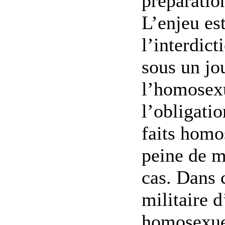
préparatio
L’enjeu est
l’interdict
sous un jo
l’homosexu
l’obligati
faits homo
peine de m
cas. Dans c
militaire d
homosexue