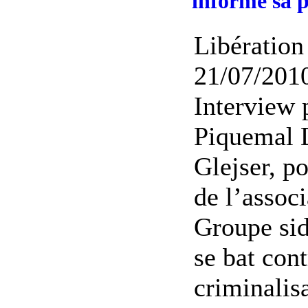
informé sa p
Libération
21/07/2010
Interview 
Piquemal 
Glejser, p
de l’associ
Groupe si
se bat cont
criminalisa