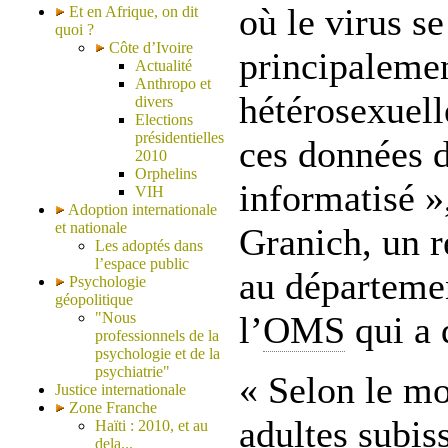
où le virus s
Et en Afrique, on dit
quoi ?
Côte d’Ivoire
principalemen
Actualité
Anthropo et
hétérosexuell
divers
Elections
présidentielles
ces données 
2010
Orphelins
informatisé »
VIH
Adoption internationale
et nationale
Granich, un 
Les adoptés dans
l’espace public
au départem
Psychologie
géopolitique
"Nous
l’
OMS
qui a 
professionnels de la
psychologie et de la
psychiatrie"
« Selon le mo
Justice internationale
Zone Franche
adultes subiss
Haïti : 2010, et au
dela...