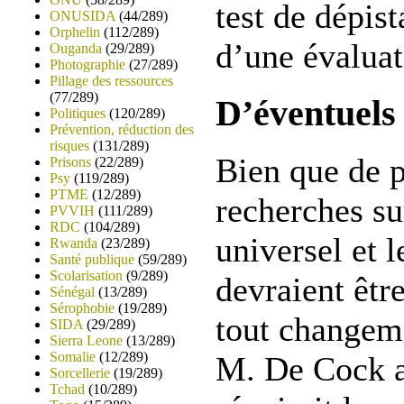
test de dépist
ONUSIDA
(44/289)
Orphelin
(112/289)
d’une évaluat
Ouganda
(29/289)
Photographie
(27/289)
Pillage des ressources
(77/289)
D’éventuels 
Politiques
(120/289)
Prévention, réduction des
risques
(131/289)
Bien que de 
Prisons
(22/289)
Psy
(119/289)
PTME
(12/289)
recherches su
PVVIH
(111/289)
RDC
(104/289)
universel et l
Rwanda
(23/289)
Santé publique
(59/289)
Scolarisation
(9/289)
devraient êtr
Sénégal
(13/289)
Sérophobie
(19/289)
tout changeme
SIDA
(29/289)
Sierra Leone
(13/289)
Somalie
(12/289)
M. De Cock a
Sorcellerie
(19/289)
Tchad
(10/289)