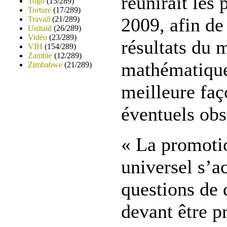
réunirait les 
Togo
(15/289)
Torture
(17/289)
2009, afin de
Travail
(21/289)
Unitaid
(26/289)
Vidéo
(23/289)
résultats du 
VIH
(154/289)
Zambie
(12/289)
mathématique 
Zimbabwe
(21/289)
meilleure faç
éventuels obs
« La promoti
universel s’
questions de 
devant être p