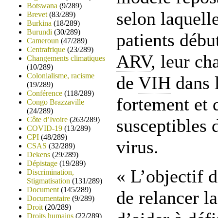
Botswana
(9/289)
selon laquell
Brevet
(83/289)
Burkina
(18/289)
Burundi
(30/289)
patients débu
Cameroun
(47/289)
Centrafrique
(23/289)
ARV
, leur ch
Changements climatiques
(10/289)
Colonialisme, racisme
de
VIH
dans 
(19/289)
Conférence
(118/289)
fortement et 
Congo Brazzaville
(24/289)
Côte d’Ivoire
(263/289)
susceptibles 
COVID-19
(13/289)
CPI
(48/289)
virus.
CSAS
(32/289)
Dekens
(29/289)
Dépistage
(19/289)
« L’objectif d
Discrimination,
Stigmatisation
(131/289)
Document
(145/289)
de relancer la
Documentaire
(9/289)
Droit
(20/289)
Droits humains
(22/289)