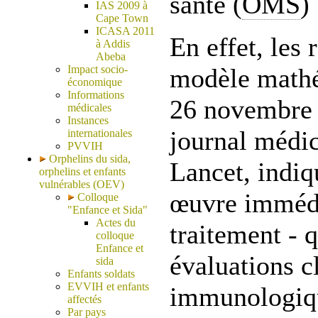
santé (
OMS
)
IAS 2009 à
Cape Town
ICASA 2011
En effet, les 
à Addis
Abeba
Impact socio-
modèle mathé
économique
Informations
26 novembre 
médicales
Instances
journal médic
internationales
PVVIH
Orphelins du sida,
Lancet, indiq
orphelins et enfants
vulnérables (OEV)
œuvre immédi
Colloque
"Enfance et Sida"
Actes du
traitement - q
colloque
Enfance et
évaluations c
sida
Enfants soldats
EVVIH et enfants
immunologiq
affectés
Par pays