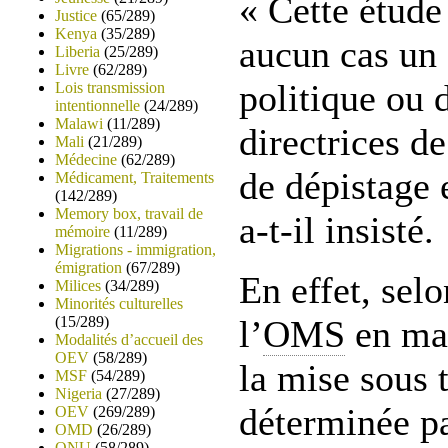
« Cette étude
Justice
(65/289)
Kenya
(35/289)
aucun cas un
Liberia
(25/289)
Livre
(62/289)
politique ou 
Lois transmission
intentionnelle
(24/289)
Malawi
(11/289)
directrices de
Mali
(21/289)
Médecine
(62/289)
de dépistage 
Médicament, Traitements
(142/289)
Memory box, travail de
a-t-il insisté.
mémoire
(11/289)
Migrations - immigration,
émigration
(67/289)
En effet, selo
Milices
(34/289)
Minorités culturelles
(15/289)
l’
OMS
en mat
Modalités d’accueil des
OEV
(58/289)
la mise sous 
MSF
(54/289)
Nigeria
(27/289)
déterminée pa
OEV
(269/289)
OMD
(26/289)
ONU
(58/289)