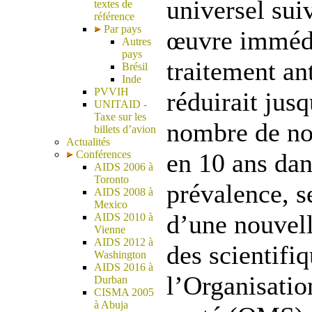
universel sui
textes de
référence
Par pays
œuvre immédi
Autres
pays
traitement ant
Brésil
Inde
PVVIH
réduirait jus
UNITAID -
Taxe sur les
nombre de nou
billets d’avion
Actualités
Conférences
en 10 ans dan
AIDS 2006 à
Toronto
prévalence, se
AIDS 2008 à
Mexico
d’une nouvel
AIDS 2010 à
Vienne
AIDS 2012 à
des scientifi
Washington
AIDS 2016 à
l’Organisatio
Durban
CISMA 2005
à Abuja