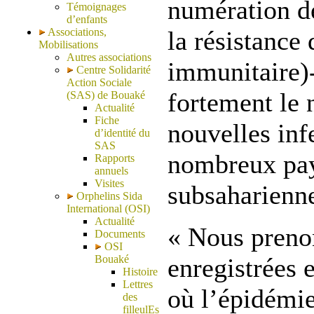
numération d
Témoignages
d’enfants
Associations,
la résistance
Mobilisations
Autres associations
immunitaire)-
Centre Solidarité
Action Sociale
fortement le
(SAS) de Bouaké
Actualité
Fiche
nouvelles inf
d’identité du
SAS
nombreux pay
Rapports
annuels
Visites
subsaharienn
Orphelins Sida
International (OSI)
Actualité
« Nous preno
Documents
OSI
Bouaké
enregistrées 
Histoire
Lettres
où l’épidémie
des
filleulEs