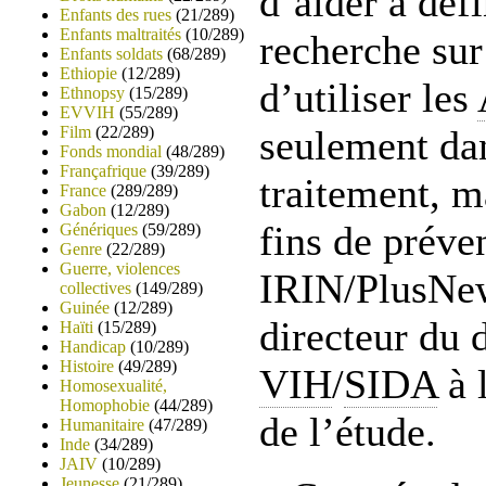
d’aider à déf
Enfants des rues
(21/289)
Enfants maltraités
(10/289)
recherche sur
Enfants soldats
(68/289)
Ethiopie
(12/289)
d’utiliser les
Ethnopsy
(15/289)
EVVIH
(55/289)
Film
(22/289)
seulement dan
Fonds mondial
(48/289)
Françafrique
(39/289)
traitement, m
France
(289/289)
Gabon
(12/289)
fins de préven
Génériques
(59/289)
Genre
(22/289)
Guerre, violences
IRIN/PlusNe
collectives
(149/289)
Guinée
(12/289)
directeur du 
Haïti
(15/289)
Handicap
(10/289)
Histoire
(49/289)
VIH
/
SIDA
à 
Homosexualité,
Homophobie
(44/289)
de l’étude.
Humanitaire
(47/289)
Inde
(34/289)
JAIV
(10/289)
Jeunesse
(21/289)