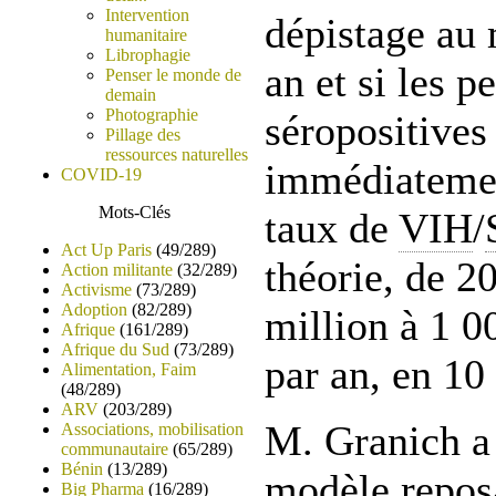
Intervention
dépistage au 
humanitaire
Librophagie
an et si les p
Penser le monde de
demain
Photographie
séropositives
Pillage des
ressources naturelles
immédiatemen
COVID-19
Mots-Clés
taux de
VIH
/
Act Up Paris
(49/289)
théorie, de 2
Action militante
(32/289)
Activisme
(73/289)
Adoption
(82/289)
million à 1 0
Afrique
(161/289)
Afrique du Sud
(73/289)
par an, en 10 
Alimentation, Faim
(48/289)
ARV
(203/289)
M. Granich a 
Associations, mobilisation
communautaire
(65/289)
Bénin
(13/289)
modèle reposa
Big Pharma
(16/289)