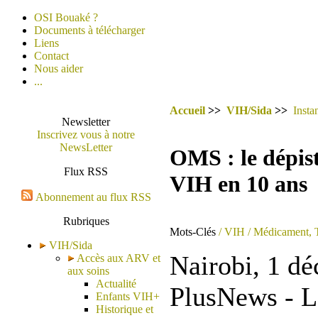
OSI Bouaké ?
Documents à télécharger
Liens
Contact
Nous aider
...
Accueil
>>
VIH/Sida
>>
Insta
Newsletter
Inscrivez vous à notre
NewsLetter
OMS : le dépist
Flux RSS
VIH en 10 ans
Abonnement au flux RSS
Rubriques
Mots-Clés
/ VIH
/ Médicament, T
VIH/Sida
Nairobi, 1 d
Accès aux ARV et
aux soins
Actualité
PlusNews - L
Enfants VIH+
Historique et