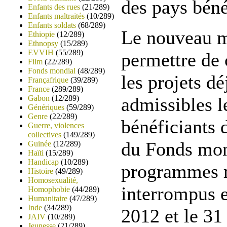
des pays béné
Enfants des rues
(21/289)
Enfants maltraités
(10/289)
Enfants soldats
(68/289)
Le nouveau m
Ethiopie
(12/289)
Ethnopsy
(15/289)
EVVIH
(55/289)
permettre de 
Film
(22/289)
Fonds mondial
(48/289)
les projets dé
Françafrique
(39/289)
France
(289/289)
Gabon
(12/289)
admissibles l
Génériques
(59/289)
Genre
(22/289)
bénéficiants 
Guerre, violences
collectives
(149/289)
du Fonds mond
Guinée
(12/289)
Haïti
(15/289)
Handicap
(10/289)
programmes r
Histoire
(49/289)
Homosexualité,
interrompus e
Homophobie
(44/289)
Humanitaire
(47/289)
Inde
(34/289)
2012 et le 3
JAIV
(10/289)
Jeunesse
(21/289)