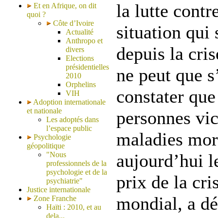
la lutte contr
Et en Afrique, on dit
quoi ?
Côte d’Ivoire
situation qui
Actualité
Anthropo et
depuis la cris
divers
Elections
présidentielles
ne peut que s
2010
Orphelins
constater que
VIH
Adoption internationale
et nationale
personnes vic
Les adoptés dans
l’espace public
maladies mort
Psychologie
géopolitique
"Nous
aujourd’hui l
professionnels de la
psychologie et de la
prix de la cri
psychiatrie"
Justice internationale
mondial, a dé
Zone Franche
Haïti : 2010, et au
dela...