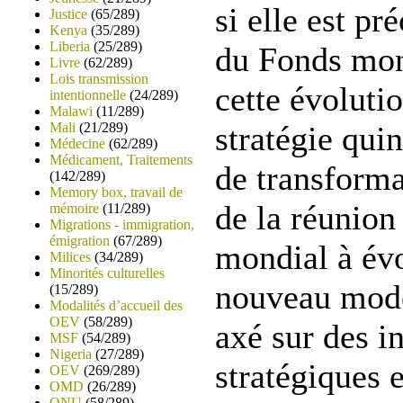
si elle est pr
Justice
(65/289)
Kenya
(35/289)
Liberia
(25/289)
du Fonds mon
Livre
(62/289)
Lois transmission
cette évoluti
intentionnelle
(24/289)
Malawi
(11/289)
Mali
(21/289)
stratégie qui
Médecine
(62/289)
Médicament, Traitements
de transforma
(142/289)
Memory box, travail de
de la réunion
mémoire
(11/289)
Migrations - immigration,
émigration
(67/289)
mondial à évo
Milices
(34/289)
Minorités culturelles
nouveau modè
(15/289)
Modalités d’accueil des
OEV
(58/289)
axé sur des i
MSF
(54/289)
Nigeria
(27/289)
stratégiques 
OEV
(269/289)
OMD
(26/289)
ONU
(58/289)