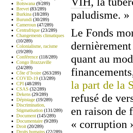
VIH
, la tuber
Botswana
(9/289)
Brevet
(83/289)
paludisme. »
Burkina
(18/289)
Burundi
(30/289)
Cameroun
(47/289)
Le Fonds mond
Centrafrique
(23/289)
Changements climatiques
(10/289)
dernièrement 
Colonialisme, racisme
(19/289)
quant au mode
Conférence
(118/289)
Congo Brazzaville
(24/289)
financements
Côte d’Ivoire
(263/289)
COVID-19
(13/289)
la part de la
CPI
(48/289)
CSAS
(32/289)
Dekens
(29/289)
refusé de ver
Dépistage
(19/289)
Discrimination,
en raison de f
Stigmatisation
(131/289)
Document
(145/289)
« corruption 
Documentaire
(9/289)
Droit
(20/289)
Droits humains
(22/289)