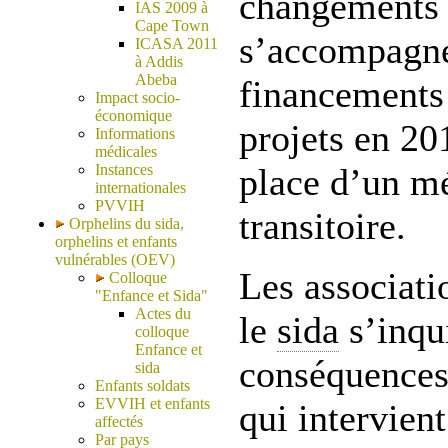
changements 
IAS 2009 à
Cape Town
s’accompagne
ICASA 2011
à Addis
Abeba
financements
Impact socio-
économique
projets en 20
Informations
médicales
Instances
place d’un m
internationales
PVVIH
transitoire.
Orphelins du sida,
orphelins et enfants
vulnérables (OEV)
Les associati
Colloque
"Enfance et Sida"
Actes du
le
sida
s’inqu
colloque
Enfance et
conséquences 
sida
Enfants soldats
EVVIH et enfants
qui intervient
affectés
Par pays