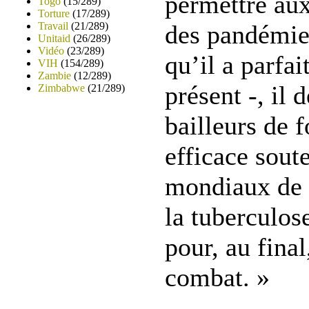
permettre au
Togo
(15/289)
Torture
(17/289)
Travail
(21/289)
des pandémies
Unitaid
(26/289)
Vidéo
(23/289)
qu’il a parfa
VIH
(154/289)
Zambie
(12/289)
présent -, il 
Zimbabwe
(21/289)
bailleurs de 
efficace soute
mondiaux de l
la tuberculos
pour, au fina
combat. »