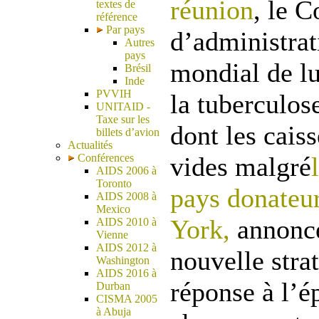
réunion
, le C
textes de
référence
Par pays
d’administra
Autres
pays
mondial de lu
Brésil
Inde
PVVIH
la tuberculos
UNITAID -
Taxe sur les
dont les cais
billets d’avion
Actualités
Conférences
vides malgré
AIDS 2006 à
Toronto
pays donateur
AIDS 2008 à
Mexico
York,
annonce
AIDS 2010 à
Vienne
AIDS 2012 à
nouvelle stra
Washington
AIDS 2016 à
réponse à l’é
Durban
CISMA 2005
à Abuja