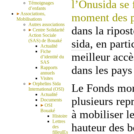
l’Onusida se 
Témoignages
d’enfants
Associations,
moment des p
Mobilisations
Autres associations
dans la ripos
Centre Solidarité
Action Sociale
sida
, en parti
(SAS) de Bouaké
Actualité
Fiche
meilleur accè
d’identité du
SAS
dans les pays
Rapports
annuels
Visites
Orphelins Sida
Le Fonds mond
International (OSI)
Actualité
plusieurs repr
Documents
OSI
Bouaké
à mobiliser l
Histoire
Lettres
hauteur des 
des
filleulEs