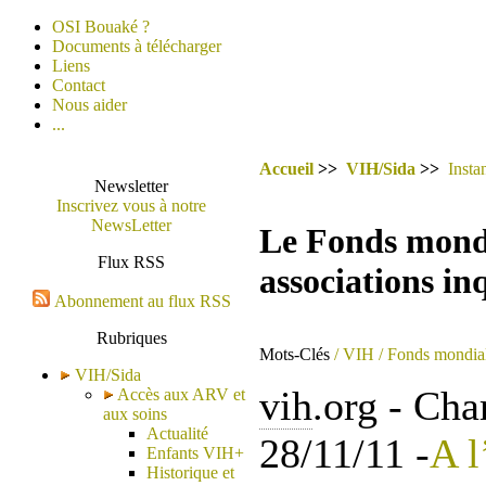
OSI Bouaké ?
Documents à télécharger
Liens
Contact
Nous aider
...
Accueil
>>
VIH/Sida
>>
Insta
Newsletter
Inscrivez vous à notre
NewsLetter
Le Fonds mondi
Flux RSS
associations in
Abonnement au flux RSS
Rubriques
Mots-Clés
/ VIH
/ Fonds mondia
VIH/Sida
vih
.org - Cha
Accès aux ARV et
aux soins
Actualité
28/11/11 -
A l
Enfants VIH+
Historique et