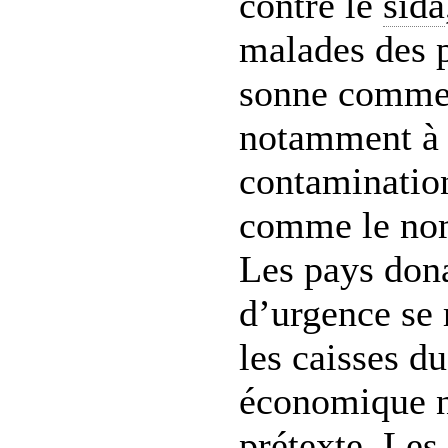
contre le
sida
malades des p
sonne comme
notamment à 
contaminatio
comme le no
Les pays don
d’urgence se 
les caisses d
économique n
prétexte. Les