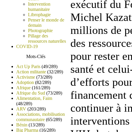
exécutif du 
Intervention
humanitaire
Michel Kazat
Librophagie
Penser le monde de
demain
millions de 
Photographie
Pillage des
des ressourc
ressources naturelles
COVID-19
pour rester e
Mots-Clés
santé et celui
Act Up Paris
(49/289)
Action militante
(32/289)
Activisme
(73/289)
d’efforts pour
Adoption
(82/289)
Afrique
(161/289)
financement 
Afrique du Sud
(73/289)
Alimentation, Faim
(48/289)
continuer à in
ARV
(203/289)
Associations, mobilisation
interventions 
communautaire
(65/289)
Bénin
(13/289)
Big Pharma
(16/289)