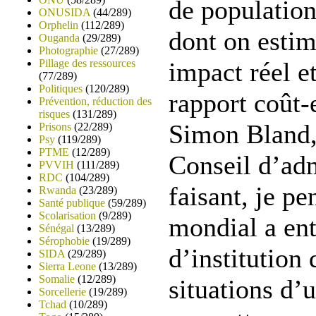
de population
ONUSIDA
(44/289)
Orphelin
(112/289)
dont on estim
Ouganda
(29/289)
Photographie
(27/289)
Pillage des ressources
impact réel e
(77/289)
Politiques
(120/289)
rapport coût-e
Prévention, réduction des
risques
(131/289)
Simon Bland, 
Prisons
(22/289)
Psy
(119/289)
PTME
(12/289)
Conseil d’adm
PVVIH
(111/289)
RDC
(104/289)
faisant, je p
Rwanda
(23/289)
Santé publique
(59/289)
Scolarisation
(9/289)
mondial a en
Sénégal
(13/289)
Sérophobie
(19/289)
d’institution
SIDA
(29/289)
Sierra Leone
(13/289)
Somalie
(12/289)
situations d’
Sorcellerie
(19/289)
Tchad
(10/289)