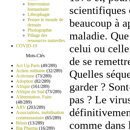
Intervention
scientifiques
humanitaire
Librophagie
beaucoup à a
Penser le monde de
demain
Photographie
maladie. Que 
Pillage des
ressources naturelles
celui ou cell
COVID-19
Mots-Clés
de se remettre
Act Up Paris
(49/289)
Quelles séque
Action militante
(32/289)
Activisme
(73/289)
Adoption
(82/289)
garder ? Sont
Afrique
(161/289)
Afrique du Sud
(73/289)
pas ? Le virus
Alimentation, Faim
(48/289)
ARV
(203/289)
définitivemen
Associations, mobilisation
communautaire
(65/289)
comme dans l
Bénin
(13/289)
Big Pharma
(16/289)