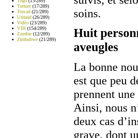
Togo
(15/289)
Torture
(17/289)
soins.
Travail
(21/289)
Unitaid
(26/289)
Vidéo
(23/289)
VIH
(154/289)
Huit person
Zambie
(12/289)
Zimbabwe
(21/289)
aveugles
La bonne nouv
est que peu 
prennent une
Ainsi, nous n
deux cas d’in
grave, dont u