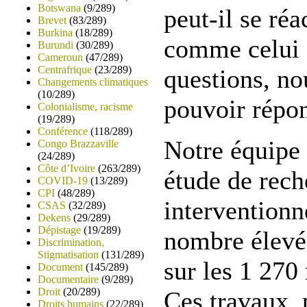
Botswana
(9/289)
peut-il se réa
Brevet
(83/289)
Burkina
(18/289)
comme celui d
Burundi
(30/289)
Cameroun
(47/289)
Centrafrique
(23/289)
questions, n
Changements climatiques
(10/289)
pouvoir répo
Colonialisme, racisme
(19/289)
Conférence
(118/289)
Notre équipe 
Congo Brazzaville
(24/289)
Côte d’Ivoire
(263/289)
étude de rech
COVID-19
(13/289)
CPI
(48/289)
interventionn
CSAS
(32/289)
Dekens
(29/289)
Dépistage
(19/289)
nombre élevé
Discrimination,
Stigmatisation
(131/289)
sur les 1 270
Document
(145/289)
Documentaire
(9/289)
Droit
(20/289)
Ces travaux, 
Droits humains
(22/289)