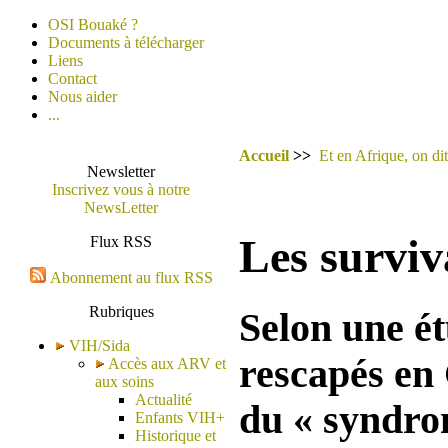
OSI Bouaké ?
Documents à télécharger
Liens
Contact
Nous aider
...
Accueil
>>
Et en Afrique, on dit
Newsletter
Inscrivez vous à notre
NewsLetter
Les surviv
Flux RSS
Abonnement au flux RSS
Rubriques
Selon une é
VIH/Sida
rescapés en 
Accès aux ARV et
aux soins
Actualité
du « syndro
Enfants VIH+
Historique et