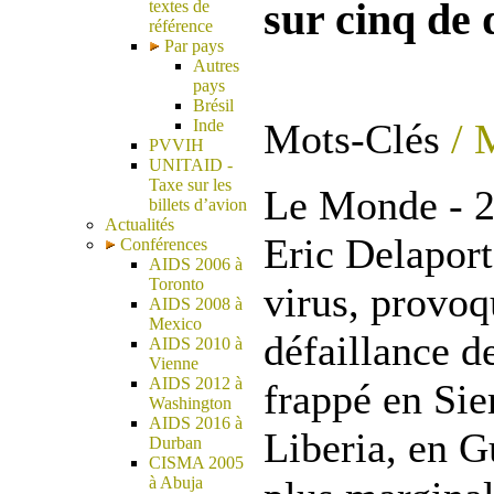
sur cinq de 
textes de
référence
Par pays
Autres
pays
Brésil
Mots-Clés
/ 
Inde
PVVIH
UNITAID -
Taxe sur les
Le Monde - 2
billets d’avion
Actualités
Eric Delaport
Conférences
AIDS 2006 à
Toronto
virus, provoq
AIDS 2008 à
Mexico
défaillance d
AIDS 2010 à
Vienne
AIDS 2012 à
frappé en Sie
Washington
AIDS 2016 à
Liberia, en G
Durban
CISMA 2005
à Abuja