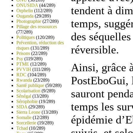
ONUSIDA
(44/289)
tendent à dim
Orphelin
(112/289)
Ouganda
(29/289)
temps, suggér
Photographie
(27/289)
Pillage des ressources
(77/289)
des séquelles 
Politiques
(120/289)
Prévention, réduction des
réversible.
risques
(131/289)
Prisons
(22/289)
Psy
(119/289)
Ainsi, grâce 
PTME
(12/289)
PVVIH
(111/289)
RDC
(104/289)
PostEboGui, 
Rwanda
(23/289)
Santé publique
(59/289)
sauront pend
Scolarisation
(9/289)
Sénégal
(13/289)
Sérophobie
(19/289)
temps les sur
SIDA
(29/289)
Sierra Leone
(13/289)
épidémie d’Eb
Somalie
(12/289)
Sorcellerie
(19/289)
Tchad
(10/289)
suivis, et sel