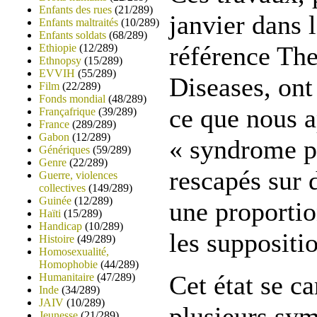
Enfants des rues
(21/289)
janvier dans 
Enfants maltraités
(10/289)
Enfants soldats
(68/289)
référence The
Ethiopie
(12/289)
Ethnopsy
(15/289)
EVVIH
(55/289)
Diseases, ont
Film
(22/289)
Fonds mondial
(48/289)
ce que nous a
Françafrique
(39/289)
France
(289/289)
Gabon
(12/289)
« syndrome p
Génériques
(59/289)
Genre
(22/289)
rescapés sur 
Guerre, violences
collectives
(149/289)
Guinée
(12/289)
une proportio
Haïti
(15/289)
Handicap
(10/289)
les suppositio
Histoire
(49/289)
Homosexualité,
Homophobie
(44/289)
Cet état se ca
Humanitaire
(47/289)
Inde
(34/289)
JAIV
(10/289)
plusieurs sy
Jeunesse
(21/289)