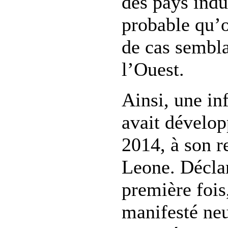
des pays indus
probable qu’o
de cas sembla
l’Ouest.
Ainsi, une in
avait dévelop
2014, à son r
Leone. Décla
première fois,
manifesté neu