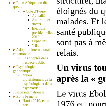
structurel, ma
Et en Afrique, on dit
quoi ?
éloignés du q
Côte d’Ivoire
Actualité
malades. Et l
Anthropo et
divers
Elections
santé publiqu
présidentielles
2010
sont pas à m
Orphelins
VIH
Adoption internationale
relais.
et nationale
Les adoptés dans
l’espace public
Un virus to
Psychologie
géopolitique
"Nous
après la « g
professionnels de la
psychologie et de la
psychiatrie"
Le virus Ebol
Justice internationale
Zone Franche
Haïti : 2010, et au
1976 et, pourt
dela...