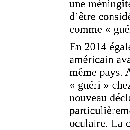
une méningite
d’être consid
comme « guér
En 2014 égal
américain ava
même pays. A
« guéri » chez
nouveau décl
particulièrem
oculaire. La 