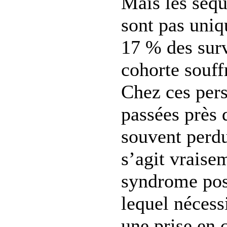
Mais les séqu
sont pas uni
17 % des surv
cohorte souff
Chez ces pers
passées près 
souvent perdu
s’agit vrais
syndrome pos
lequel nécess
une prise en 