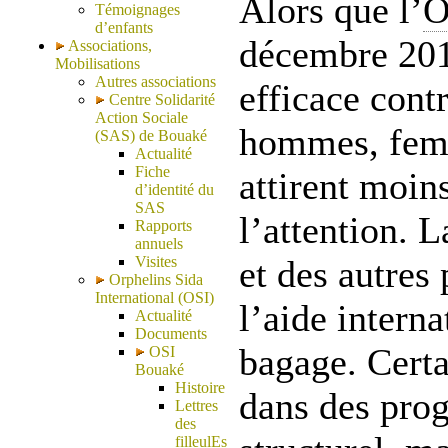
Alors que l’
Témoignages
d’enfants
décembre 201
Associations,
Mobilisations
Autres associations
efficace cont
Centre Solidarité
Action Sociale
hommes, femm
(SAS) de Bouaké
Actualité
Fiche
attirent moin
d’identité du
SAS
l’attention. 
Rapports
annuels
Visites
et des autres
Orphelins Sida
International (OSI)
l’aide interna
Actualité
Documents
bagage. Certa
OSI
Bouaké
Histoire
dans des pro
Lettres
des
filleulEs