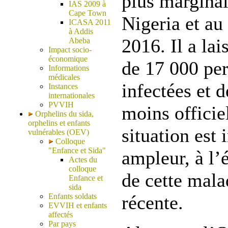
plus marginal
IAS 2009 à
Cape Town
Nigeria et au
ICASA 2011
à Addis
2016. Il a lai
Abeba
Impact socio-
économique
de 17 000 per
Informations
médicales
infectées et d
Instances
internationales
PVVIH
moins officie
Orphelins du sida,
orphelins et enfants
situation est 
vulnérables (OEV)
Colloque
"Enfance et Sida"
ampleur, à l’é
Actes du
colloque
de cette mala
Enfance et
sida
Enfants soldats
récente.
EVVIH et enfants
affectés
Par pays