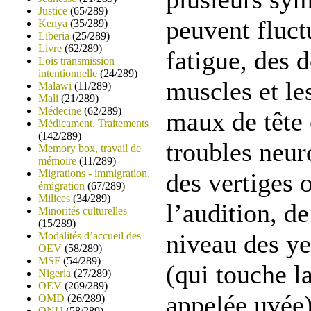
Justice
(65/289)
peuvent fluct
Kenya
(35/289)
Liberia
(25/289)
Livre
(62/289)
fatigue, des 
Lois transmission
intentionnelle
(24/289)
muscles et les
Malawi
(11/289)
Mali
(21/289)
Médecine
(62/289)
maux de tête 
Médicament, Traitements
(142/289)
troubles neu
Memory box, travail de
mémoire
(11/289)
Migrations - immigration,
des vertiges 
émigration
(67/289)
Milices
(34/289)
l’audition, d
Minorités culturelles
(15/289)
niveau des ye
Modalités d’accueil des
OEV
(58/289)
MSF
(54/289)
(qui touche la
Nigeria
(27/289)
OEV
(269/289)
appelée uvée)
OMD
(26/289)
ONU
(58/289)