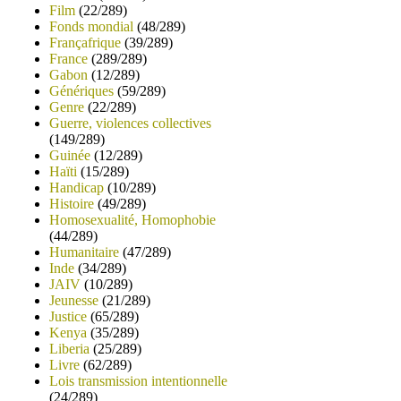
Film
(22/289)
Fonds mondial
(48/289)
Françafrique
(39/289)
France
(289/289)
Gabon
(12/289)
Génériques
(59/289)
Genre
(22/289)
Guerre, violences collectives
(149/289)
Guinée
(12/289)
Haïti
(15/289)
Handicap
(10/289)
Histoire
(49/289)
Homosexualité, Homophobie
(44/289)
Humanitaire
(47/289)
Inde
(34/289)
JAIV
(10/289)
Jeunesse
(21/289)
Justice
(65/289)
Kenya
(35/289)
Liberia
(25/289)
Livre
(62/289)
Lois transmission intentionnelle
(24/289)