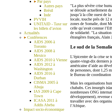
Par pays
"La plus sévère crise huma
Autres pays
se déroule actuellement da
Brésil
jusqu’à la côte ouest de l
Inde
locale, touche près de 12 
PVVIH
zones de Somalie, dont Mog
UNITAID - Taxe sur
celle qu’avait connue l’Et
les billets d’avion
de solidarité. "La situatio
Actualités
étrangères français, Alain 
Conférences
AIDS 2006 à
Toronto
Le sud de la Somalie,
AIDS 2008 à
Mexico
L’épicentre de la crise se
AIDS 2010 à Vienne
quatre-vingt-dix derniers 
AIDS 2012 à
américaine d’aide au dév
Washington
de personnes, dont 1,25 mi
AIDS 2016 à
le Bureau de coordination 
Durban
CISMA 2005 à
Mais les organisations hum
Abuja
chababs. Ces insurgés isla
IAS 2009 à Cape
nombreuses ONG internatio
Town
développement), revenue depu
ICASA 2011 à
travailler avec des organi
Addis Abeba
l’Afrique.
Impact socio-économique