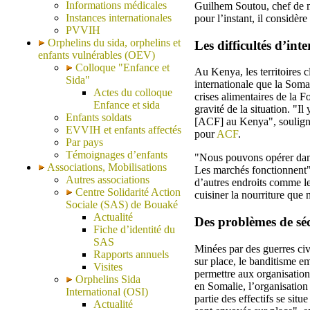
Informations médicales
Guilhem Soutou, chef de mi
Instances internationales
pour l’instant, il considèr
PVVIH
Orphelins du sida, orphelins et
Les difficultés d’in
enfants vulnérables (OEV)
Colloque "Enfance et
Au Kenya, les territoires c
Sida"
internationale que la Somal
Actes du colloque
crises alimentaires de la 
Enfance et sida
gravité de la situation. "I
Enfants soldats
[ACF] au Kenya", souligne
EVVIH et enfants affectés
pour
ACF
.
Par pays
Témoignages d’enfants
"Nous pouvons opérer dans c
Associations, Mobilisations
Les marchés fonctionnent",
Autres associations
d’autres endroits comme le
Centre Solidarité Action
cuisiner la nourriture que 
Sociale (SAS) de Bouaké
Actualité
Des problèmes de séc
Fiche d’identité du
SAS
Minées par des guerres civi
Rapports annuels
sur place, le banditisme e
Visites
permettre aux organisations
Orphelins Sida
en Somalie, l’organisation
International (OSI)
partie des effectifs se situ
Actualité