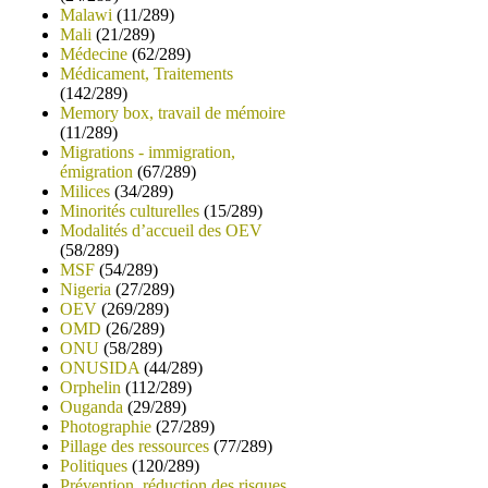
Malawi
(11/289)
Mali
(21/289)
Médecine
(62/289)
Médicament, Traitements
(142/289)
Memory box, travail de mémoire
(11/289)
Migrations - immigration,
émigration
(67/289)
Milices
(34/289)
Minorités culturelles
(15/289)
Modalités d’accueil des OEV
(58/289)
MSF
(54/289)
Nigeria
(27/289)
OEV
(269/289)
OMD
(26/289)
ONU
(58/289)
ONUSIDA
(44/289)
Orphelin
(112/289)
Ouganda
(29/289)
Photographie
(27/289)
Pillage des ressources
(77/289)
Politiques
(120/289)
Prévention, réduction des risques