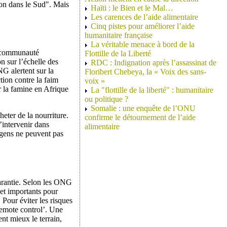
ion dans le Sud". Mais
Haïti : le Bien et le Mal…
Les carences de l’aide alimentaire
Cinq pistes pour améliorer l’aide
humanitaire française
La véritable menace à bord de la
a communauté
Flottille de la Liberté
n sur l’échelle des
RDC : Indignation après l’assassinat de
G alertent sur la
Floribert Chebeya, la « Voix des sans-
tion contre la faim
voix »
 la famine en Afrique
La "flottille de la liberté" : humanitaire
ou politique ?
Somalie : une enquête de l’ONU
eter de la nourriture.
confirme le détournement de l’aide
’intervenir dans
alimentaire
 gens ne peuvent pas
 garantie. Selon les ONG
 et importants pour
 Pour éviter les risques
remote control’. Une
ent mieux le terrain,