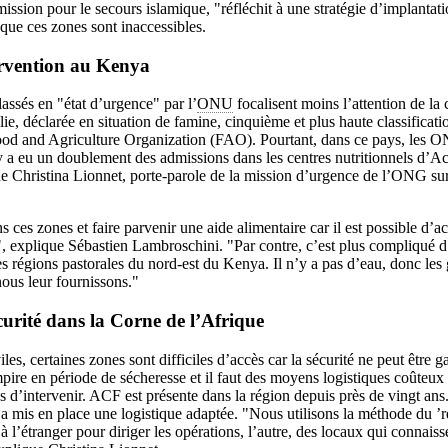
ssion pour le secours islamique, "réfléchit à une stratégie d’implantat
e que ces zones sont inaccessibles.
tervention au Kenya
lassés en "état d’urgence" par l’
ONU
focalisent moins l’attention de l
ie, déclarée en situation de famine, cinquième et plus haute classificatio
Food and Agriculture Organization (FAO). Pourtant, dans ce pays, les ON
l y a eu un doublement des admissions dans les centres nutritionnels d’Ac
 Christina Lionnet, porte-parole de la mission d’urgence de l’ONG sur
es zones et faire parvenir une aide alimentaire car il est possible d’ach
 explique Sébastien Lambroschini. "Par contre, c’est plus compliqué d
s régions pastorales du nord-est du Kenya. Il n’y a pas d’eau, donc les
nous leur fournissons."
urité dans la Corne de l’Afrique
les, certaines zones sont difficiles d’accès car la sécurité ne peut être
mpire en période de sécheresse et il faut des moyens logistiques coûteux
 d’intervenir. ACF est présente dans la région depuis près de vingt ans.
 a mis en place une logistique adaptée. "Nous utilisons la méthode du ’
e à l’étranger pour diriger les opérations, l’autre, des locaux qui connaiss