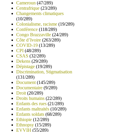
Cameroun
(47/289)
Centrafrique
(23/289)
Changements climatiques
(10/289)
Colonialisme, racisme
(19/289)
Conférence
(118/289)
Congo Brazzaville
(24/289)
Côte d’Ivoire
(263/289)
COVID-19
(13/289)
CPI
(48/289)
CSAS
(32/289)
Dekens
(29/289)
Dépistage
(19/289)
Discrimination, Stigmatisation
(131/289)
Document
(145/289)
Documentaire
(9/289)
Droit
(20/289)
Droits humains
(22/289)
Enfants des rues
(21/289)
Enfants maltraités
(10/289)
Enfants soldats
(68/289)
Ethiopie
(12/289)
Ethnopsy
(15/289)
EVVIH
(55/289)