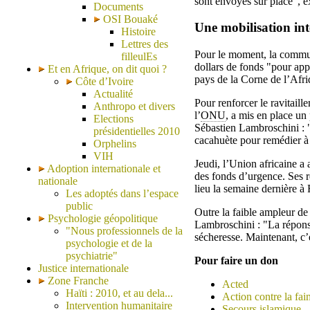
sont envoyés sur place", e
Documents
OSI Bouaké
Une mobilisation int
Histoire
Lettres des
Pour le moment, la communa
filleulEs
dollars de fonds "pour app
Et en Afrique, on dit quoi ?
pays de la Corne de l’Afri
Côte d’Ivoire
Actualité
Pour renforcer le ravitail
Anthropo et divers
l’
ONU
, a mis en place un
Elections
Sébastien Lambroschini : "
présidentielles 2010
cacahuète pour remédier à l
Orphelins
VIH
Jeudi, l’Union africaine a 
Adoption internationale et
des fonds d’urgence. Ses r
nationale
lieu la semaine dernière à
Les adoptés dans l’espace
public
Outre la faible ampleur de 
Psychologie géopolitique
Lambroschini : "La réponse
"Nous professionnels de la
sécheresse. Maintenant, c’
psychologie et de la
psychiatrie"
Pour faire un don
Justice internationale
Zone Franche
Acted
Haïti : 2010, et au dela...
Action contre la fai
Intervention humanitaire
Secours islamique