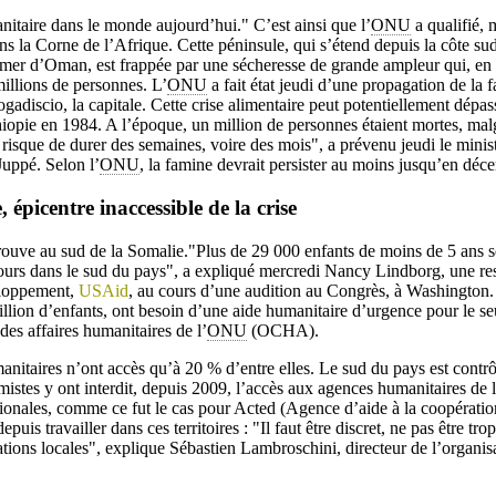
nitaire dans le monde aujourd’hui." C’est ainsi que l’
ONU
a qualifié, 
ns la Corne de l’Afrique. Cette péninsule, qui s’étend depuis la côte s
a mer d’Oman, est frappée par une sécheresse de grande ampleur qui, en 
millions de personnes. L’
ONU
a fait état jeudi d’une propagation de la 
adiscio, la capitale. Cette crise alimentaire peut potentiellement dépa
hiopie en 1984. A l’époque, un million de personnes étaient mortes, mal
n risque de durer des semaines, voire des mois", a prévenu jeudi le minist
Juppé. Selon l’
ONU
, la famine devrait persister au moins jusqu’en dé
 épicentre inaccessible de la crise
 trouve au sud de la Somalie."Plus de 29 000 enfants de moins de 5 ans s
jours dans le sud du pays", a expliqué mercredi Nancy Lindborg, une r
eloppement,
USAid
, au cours d’une audition au Congrès, à Washington.
llion d’enfants, ont besoin d’une aide humanitaire d’urgence pour le s
des affaires humanitaires de l’
ONU
(OCHA).
anitaires n’ont accès qu’à 20 % d’entre elles. Le sud du pays est contrôl
mistes y ont interdit, depuis 2009, l’accès aux agences humanitaires de l
nales, comme ce fut le cas pour Acted (Agence d’aide à la coopératio
is travailler dans ces territoires : "Il faut être discret, ne pas être trop
sations locales", explique Sébastien Lambroschini, directeur de l’organi