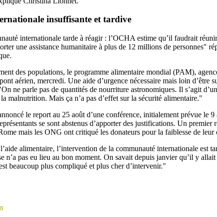
xplique Christina Lionnet.
ernationale insuffisante et tardive
uté internationale tarde à réagir : l’OCHA estime qu’il faudrait réunir
orter une assistance humanitaire à plus de 12 millions de personnes" rép
que.
lement des populations, le programme alimentaire mondial (PAM), agence
 pont aérien, mercredi. Une aide d’urgence nécessaire mais loin d’être su
On ne parle pas de quantités de nourriture astronomiques. Il s’agit d’un
a malnutrition. Mais ça n’a pas d’effet sur la sécurité alimentaire."
annoncé le report au 25 août d’une conférence, initialement prévue le 9 
eprésentants se sont abstenus d’apporter des justifications. Un premier 
 Rome mais les ONG ont critiqué les donateurs pour la faiblesse de leu
l’aide alimentaire, l’intervention de la communauté internationale est ta
 n’a pas eu lieu au bon moment. On savait depuis janvier qu’il y allait
est beaucoup plus compliqué et plus cher d’intervenir."
m