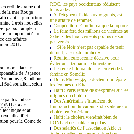
RDC, les pays occidentaux réduisent
mercredi, le drame qui
leurs aides
ud de la mer Rouge
A Téteghem, l’aide aux migrants, est
affectant la production
une affaire de femmes
famine à trois nouvelles
Coopération : Canfin marque la rupture
sser par son ampleur
La faim fera des millions de victimes au
gré un important élan
Sahel si les financements promis ne sont
re des affaires
pas versés
cembre 2011.
« Si le Noir n’est pas capable de tenir
debout, laissez-le tomber »
Réunion européenne décisive pour
éviter un « tsunami » alimentaire
ont morts dans les
Le cercle infernal de la guerre et de la
esponsable de l’agence
famine en Somalie
 Au moins 2,8 millions
Denis Mukwege, le docteur qui répare
eul Sud somalien, selon
les femmes du Kivu
Haïti : Paris refuse de s’exprimer sur les
origines du choléra
é par les milices
Des Américains s’inquiètent de
’
ONU
et à de
l’introduction du variant sud-asiatique du
n technique et au
choléra en Amérique
 revendicatif et
Haïti : le choléra viendrait bien de
sation pour la Corne de
l’ONU et des soldats népalais
Des salariés de l’association Aide et
Action mettent en cause la direction