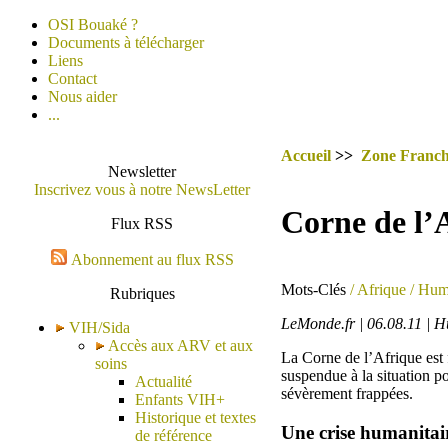
OSI Bouaké ?
Documents à télécharger
Liens
Contact
Nous aider
...
Accueil
>>
Zone Franc
Newsletter
Inscrivez vous à notre NewsLetter
Corne de l’A
Flux RSS
Abonnement au flux RSS
Mots-Clés
/ Afrique
/ Huma
Rubriques
LeMonde.fr | 06.08.11 |
VIH/Sida
Accès aux ARV et aux
La Corne de l’Afrique est 
soins
suspendue à la situation po
Actualité
sévèrement frappées.
Enfants VIH+
Historique et textes
Une crise humanitai
de référence