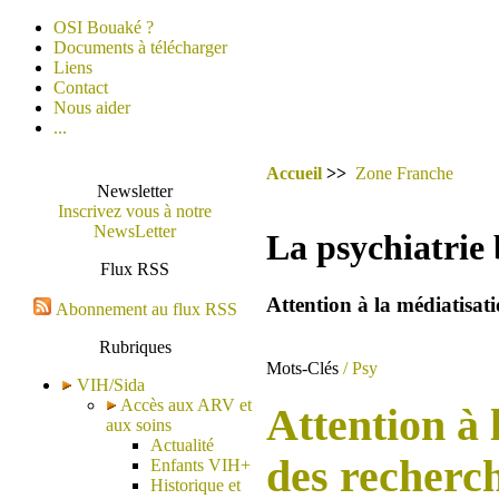
OSI Bouaké ?
Documents à télécharger
Liens
Contact
Nous aider
...
Accueil
>>
Zone Franche
Newsletter
Inscrivez vous à notre
NewsLetter
La psychiatrie 
Flux RSS
Attention à la médiatisat
Abonnement au flux RSS
Rubriques
Mots-Clés
/ Psy
VIH/Sida
Accès aux ARV et
Attention à 
aux soins
Actualité
des recherc
Enfants VIH+
Historique et