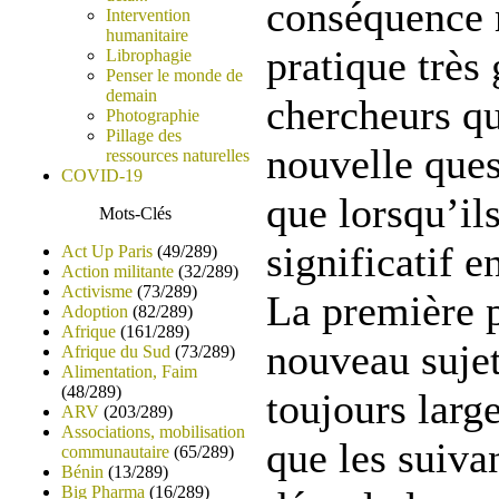
conséquence 
Intervention
humanitaire
pratique très 
Librophagie
Penser le monde de
demain
chercheurs qu
Photographie
Pillage des
nouvelle ques
ressources naturelles
COVID-19
que lorsqu’il
Mots-Clés
significatif e
Act Up Paris
(49/289)
Action militante
(32/289)
Activisme
(73/289)
La première p
Adoption
(82/289)
Afrique
(161/289)
nouveau sujet
Afrique du Sud
(73/289)
Alimentation, Faim
(48/289)
toujours larg
ARV
(203/289)
Associations, mobilisation
que les suiva
communautaire
(65/289)
Bénin
(13/289)
Big Pharma
(16/289)