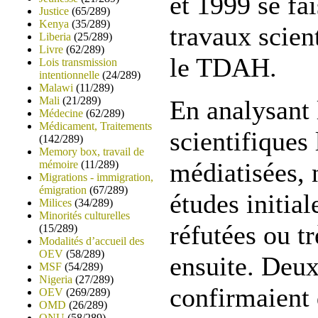
et 1999 se fa
Justice
(65/289)
Kenya
(35/289)
travaux scien
Liberia
(25/289)
Livre
(62/289)
le TDAH.
Lois transmission
intentionnelle
(24/289)
Malawi
(11/289)
Mali
(21/289)
En analysant 
Médecine
(62/289)
Médicament, Traitements
scientifiques 
(142/289)
Memory box, travail de
médiatisées, 
mémoire
(11/289)
Migrations - immigration,
émigration
(67/289)
études initial
Milices
(34/289)
Minorités culturelles
réfutées ou t
(15/289)
Modalités d’accueil des
OEV
(58/289)
ensuite. Deux
MSF
(54/289)
Nigeria
(27/289)
confirmaient 
OEV
(269/289)
OMD
(26/289)
ONU
(58/289)