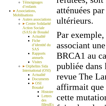
Témoignages
d’enfants
atténuées par
Associations,
Mobilisations
ultérieurs.
Autres associations
Centre Solidarité
Action Sociale
Par exemple, 
(SAS) de Bouaké
Actualité
Fiche
associant un
d’identité du
SAS
BRCA1 au can
Rapports
annuels
Visites
publiée dans 
Orphelins Sida
International (OSI)
revue The Lan
Actualité
Documents
OSI
affirmait que
Bouaké
Histoire
cette mutatio
Lettres
des
filleulEs