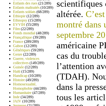
scientifiques
Enfants des rues
(21/289)
Enfants maltraités
(10/289)
altérée.
C’est
Enfants soldats
(68/289)
Ethiopie
(12/289)
Ethnopsy
(15/289)
montré dans u
EVVIH
(55/289)
Film
(22/289)
septembre 2
Fonds mondial
(48/289)
Françafrique
(39/289)
France
(289/289)
américaine P
Gabon
(12/289)
Génériques
(59/289)
cas du trouble
Genre
(22/289)
Guerre, violences
collectives
(149/289)
l’attention a
Guinée
(12/289)
Haïti
(15/289)
(TDAH). Nou
Handicap
(10/289)
Histoire
(49/289)
dans la press
Homosexualité,
Homophobie
(44/289)
Humanitaire
(47/289)
tous les artic
Inde
(34/289)
JAIV
(10/289)
Jeunesse
(21/289)