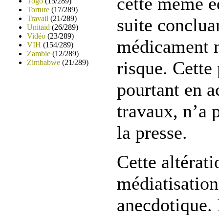
cette même éq
Togo
(15/289)
Torture
(17/289)
Travail
(21/289)
suite conclua
Unitaid
(26/289)
Vidéo
(23/289)
médicament n
VIH
(154/289)
Zambie
(12/289)
risque. Cette 
Zimbabwe
(21/289)
pourtant en a
travaux, n’a 
la presse.
Cette altérati
médiatisation
anecdotique. 