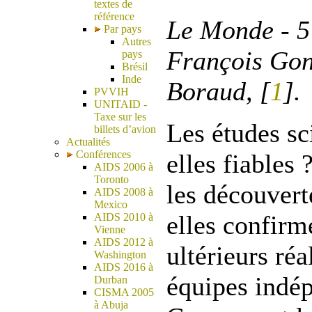
textes de
référence
Le Monde - 5
Par pays
Autres
François Go
pays
Brésil
Inde
Boraud, [
1
].
PVVIH
UNITAID -
Taxe sur les
Les études sc
billets d’avion
Actualités
Conférences
elles fiables
AIDS 2006 à
Toronto
les découverte
AIDS 2008 à
Mexico
elles confirm
AIDS 2010 à
Vienne
AIDS 2012 à
ultérieurs réa
Washington
AIDS 2016 à
équipes indé
Durban
CISMA 2005
à Abuja