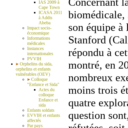
Concernant l
IAS 2009 à
Cape Town
biomédicale, 
ICASA 2011
à Addis
Abeba
son équipe à 
Impact socio-
économique
Stanford (Cal
Informations
médicales
Instances
répondu à cet
internationales
PVVIH
montré, en 20
Orphelins du sida,
orphelins et enfants
nombreux exe
vulnérables (OEV)
Colloque
"Enfance et Sida"
moins trois ét
Actes du
colloque
quatre explor
Enfance et
sida
Enfants soldats
question sont
EVVIH et enfants
affectés
réfutées, soi
Par pays