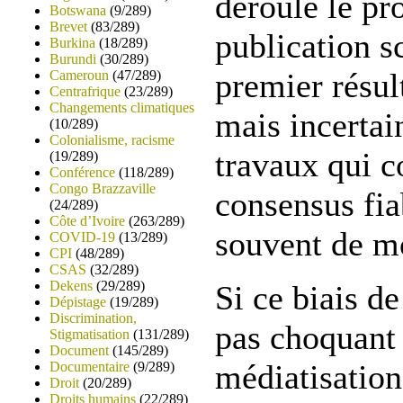
déroule le pr
Botswana
(9/289)
Brevet
(83/289)
publication sc
Burkina
(18/289)
Burundi
(30/289)
premier résul
Cameroun
(47/289)
Centrafrique
(23/289)
Changements climatiques
mais incertain
(10/289)
Colonialisme, racisme
travaux qui c
(19/289)
Conférence
(118/289)
Congo Brazzaville
consensus fia
(24/289)
Côte d’Ivoire
(263/289)
souvent de m
COVID-19
(13/289)
CPI
(48/289)
CSAS
(32/289)
Dekens
(29/289)
Si ce biais de
Dépistage
(19/289)
Discrimination,
pas choquant 
Stigmatisation
(131/289)
Document
(145/289)
médiatisation
Documentaire
(9/289)
Droit
(20/289)
Droits humains
(22/289)