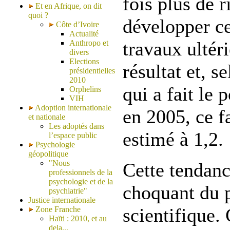
fois plus de r
Et en Afrique, on dit
quoi ?
développer ce
Côte d’Ivoire
Actualité
travaux ultér
Anthropo et
divers
Elections
résultat et, s
présidentielles
2010
qui a fait le 
Orphelins
VIH
Adoption internationale
en 2005, ce f
et nationale
Les adoptés dans
estimé à 1,2.
l’espace public
Psychologie
géopolitique
"Nous
Cette tendanc
professionnels de la
psychologie et de la
choquant du 
psychiatrie"
Justice internationale
scientifique. 
Zone Franche
Haïti : 2010, et au
dela...