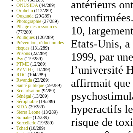
antérieurs ont
ONUSIDA
(44/289)
Orphelin
(112/289)
reconfirmées.
Ouganda
(29/289)
Photographie
(27/289)
Pillage des ressources
10, largemen
(77/289)
Politiques
(120/289)
Etats-Unis, a
Prévention, réduction des
risques
(131/289)
1999, par une
Prisons
(22/289)
Psy
(119/289)
PTME
(12/289)
l’université 
PVVIH
(111/289)
RDC
(104/289)
affirmait que
Rwanda
(23/289)
Santé publique
(59/289)
Scolarisation
(9/289)
psychostimul
Sénégal
(13/289)
Sérophobie
(19/289)
hyperactifs l
SIDA
(29/289)
Sierra Leone
(13/289)
Somalie
(12/289)
risque de tox
Sorcellerie
(19/289)
Tchad
(10/289)