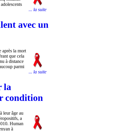
s adolescents
... la suite
llent avec un
 après la mort
pérant que cela
enu à distance
Beaucoup parmi
... la suite
 la
r condition
à leur âge au
ropositifs, a
 2010. Human
enyan à