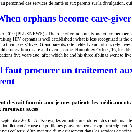
 au personnel des services de santé et aux parents sur la divulgation, qui 
When orphans become care-giver
er 2010 (PLUSNEWS) - The role of grandparents and other members o
aising HIV orphans is well established ; what is less recognized is the 
to their carers’ lives. Grandparents, often elderly and infirm, rely heavi
old chores, home care and even income. Humphrey Ochiel, 16, lost his 
tions five years ago, after which he and his three siblings went to live (
l faut procurer un traitement au
rent
t devrait fournir aux jeunes patients les médicaments 
t rarement accès
septembre 2010 - Au Kenya, les enfants qui endurent des douleurs inte
t inutilement à cause de politiques gouvernementales qui restreignent l
 peu coûteux, d’un manque d’investissement dans les services de soins p