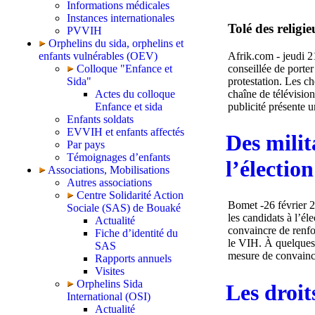
Informations médicales
Instances internationales
Tolé des religi
PVVIH
Orphelins du sida, orphelins et
Afrik.com - jeudi 2
enfants vulnérables (OEV)
conseillée de porter
Colloque "Enfance et
protestation. Les ch
Sida"
chaîne de télévisio
Actes du colloque
publicité présente u
Enfance et sida
Enfants soldats
EVVIH et enfants affectés
Des milit
Par pays
Témoignages d’enfants
l’électio
Associations, Mobilisations
Autres associations
Centre Solidarité Action
Bomet -26 février 2
Sociale (SAS) de Bouaké
les candidats à l’él
Actualité
convaincre de renfo
Fiche d’identité du
le VIH. À quelques j
SAS
mesure de convaincr
Rapports annuels
Visites
Orphelins Sida
Les droit
International (OSI)
Actualité