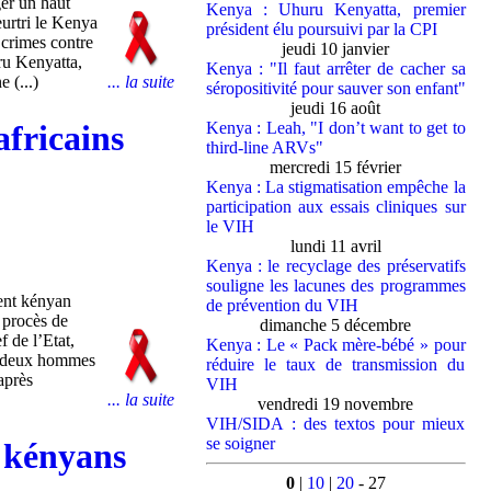
ger un haut
Kenya : Uhuru Kenyatta, premier
eurtri le Kenya
président élu poursuivi par la CPI
 crimes contre
jeudi 10 janvier
ru Kenyatta,
Kenya : "Il faut arrêter de cacher sa
... la suite
 (...)
séropositivité pour sauver son enfant"
jeudi 16 août
Kenya : Leah, "I don’t want to get to
africains
third-line ARVs"
mercredi 15 février
Kenya : La stigmatisation empêche la
participation aux essais cliniques sur
le VIH
lundi 11 avril
Kenya : le recyclage des préservatifs
souligne les lacunes des programmes
ent kényan
de prévention du VIH
 procès de
dimanche 5 décembre
 de l’Etat,
Kenya : Le « Pack mère-bébé » pour
es deux hommes
réduire le taux de transmission du
après
VIH
... la suite
vendredi 19 novembre
VIH/SIDA : des textos pour mieux
se soigner
s kényans
0
|
10
|
20
- 27