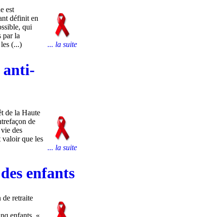
e est
nt définit en
ssible, qui
 par la
es (...)
... la suite
 anti-
êt de la Haute
ntrefaçon de
 vie des
 valoir que les
... la suite
des enfants
de retraite
inq enfants. «