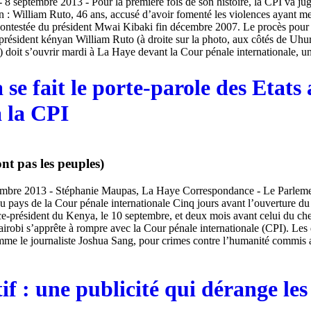
 8 septembre 2013 - Pour la première fois de son histoire, la CPI va ju
on : William Ruto, 46 ans, accusé d’avoir fomenté les violences ayant m
 contestée du président Mwai Kibaki fin décembre 2007. Le procès pour
président kényan William Ruto (à droite sur la photo, aux côtés de Uhu
 doit s’ouvrir mardi à La Haye devant la Cour pénale internationale, une
se fait le porte-parole des Etats 
à la CPI
ont pas les peuples)
embre 2013 - Stéphanie Maupas, La Haye Correspondance - Le Parlem
du pays de la Cour pénale internationale Cinq jours avant l’ouverture du
ce-président du Kenya, le 10 septembre, et deux mois avant celui du chef
irobi s’apprête à rompre avec la Cour pénale internationale (CPI). L
mme le journaliste Joshua Sang, pour crimes contre l’humanité commis 
if : une publicité qui dérange le