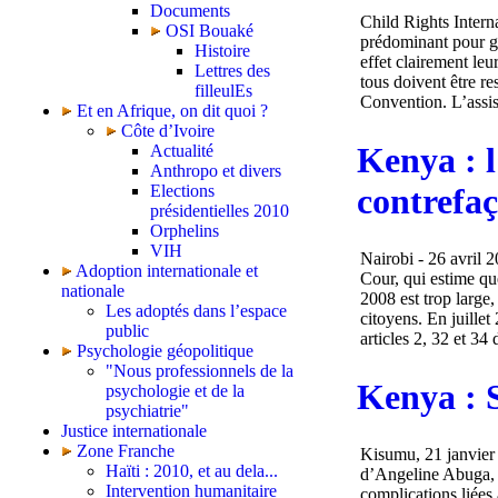
Documents
Child Rights Intern
OSI Bouaké
prédominant pour gar
Histoire
effet clairement leu
Lettres des
tous doivent être re
filleulEs
Convention. L’assist
Et en Afrique, on dit quoi ?
Côte d’Ivoire
Kenya : l
Actualité
Anthropo et divers
contrefaç
Elections
présidentielles 2010
Orphelins
VIH
Nairobi - 26 avril 2
Adoption internationale et
Cour, qui estime que
nationale
2008 est trop large,
Les adoptés dans l’espace
citoyens. En juillet
public
articles 2, 32 et 34 
Psychologie géopolitique
"Nous professionnels de la
Kenya : S
psychologie et de la
psychiatrie"
Justice internationale
Zone Franche
Kisumu, 21 janvier 
Haïti : 2010, et au dela...
d’Angeline Abuga, âg
Intervention humanitaire
complications liées 