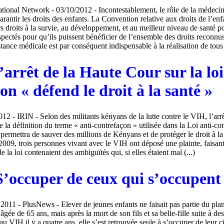
ational Network - 03/10/2012 - Incontestablement, le rôle de la médecin
antir les droits des enfants. La Convention relative aux droits de l’enfa
rs droits à la survie, au développement, et au meilleur niveau de santé po
spectés pour qu’ils puissent bénéficier de l’ensemble des droits reconnus
ance médicale est par conséquent indispensable à la réalisation de tous l
’arrêt de la Haute Cour sur la loi
on « défend le droit à la santé »
012 - IRIN - Selon des militants kényans de la lutte contre le VIH, l’arr
 la définition du terme « anti-contrefaçon » utilisée dans la Loi anti-co
 permettra de sauver des millions de Kényans et de protéger le droit à la
 2009, trois personnes vivant avec le VIH ont déposé une plainte, faisant
de la loi contenaient des ambiguïtés qui, si elles étaient mal (...)
’occuper de ceux qui s’occupent 
2011 - PlusNews - Elever de jeunes enfants ne faisait pas partie du plan 
ée de 65 ans, mais après la mort de son fils et sa belle-fille suite à des
au VIH il y a quatre ans, elle s’est retrouvée seule à s’occuper de leur c