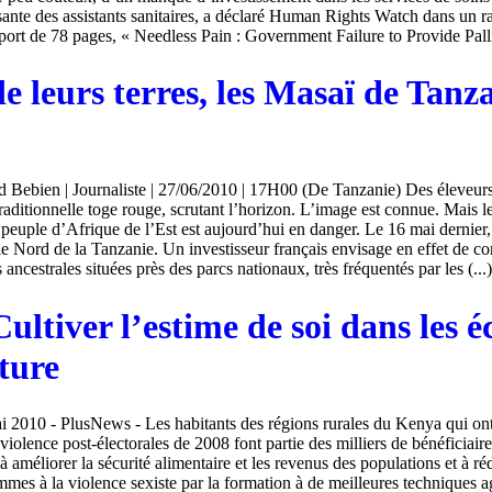
isante des assistants sanitaires, a déclaré Human Rights Watch dans un r
port de 78 pages, « Needless Pain : Government Failure to Provide Pallia
e leurs terres, les Masaï de Tanz
 Bebien | Journaliste | 27/06/2010 | 17H00 (De Tanzanie) Des éleveur
traditionnelle toge rouge, scrutant l’horizon. L’image est connue. Mais 
euple d’Afrique de l’Est est aujourd’hui en danger. Le 16 mai dernier
le Nord de la Tanzanie. Un investisseur français envisage en effet de co
s ancestrales situées près des parcs nationaux, très fréquentés par les (...)
ultiver l’estime de soi dans les é
ture
i 2010 - PlusNews - Les habitants des régions rurales du Kenya qui ont
violence post-électorales de 2008 font partie des milliers de bénéficiair
améliorer la sécurité alimentaire et les revenus des populations et à réd
mmes à la violence sexiste par la formation à de meilleures techniques a