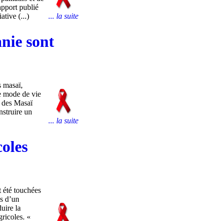
apport publié
... la suite
tive (...)
anie sont
s masaï,
le mode de vie
, des Masaï
nstruire un
... la suite
coles
 été touchées
es d’un
uire la
gricoles. «