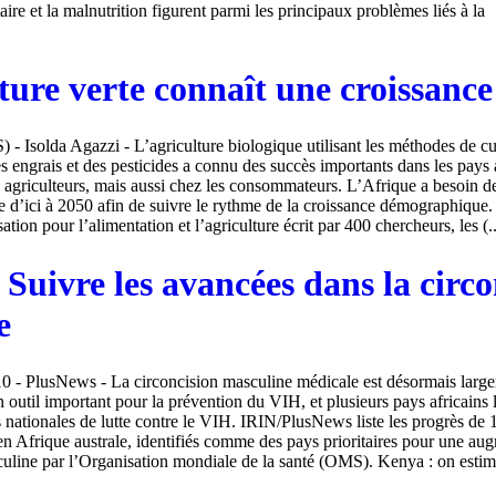
aire et la malnutrition figurent parmi les principaux problèmes liés à la
ture verte connaît une croissance
) - Isolda Agazzi - L’agriculture biologique utilisant les méthodes de cu
es engrais et des pesticides a connu des succès importants dans les pays 
 agriculteurs, mais aussi chez les consommateurs. L’Afrique a besoin de 
le d’ici à 2050 afin de suivre le rythme de la croissance démographique
ation pour l’alimentation et l’agriculture écrit par 400 chercheurs, les (..
 Suivre les avancées dans la circo
e
10 - PlusNews - La circoncision masculine médicale est désormais larg
util important pour la prévention du VIH, et plusieurs pays africains l
s nationales de lutte contre le VIH. IRIN/PlusNews liste les progrès de 1
 en Afrique australe, identifiés comme des pays prioritaires pour une au
culine par l’Organisation mondiale de la santé (OMS). Kenya : on estime