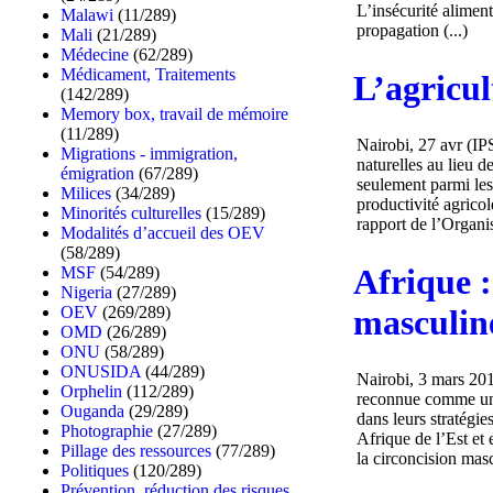
L’insécurité aliment
Malawi
(11/289)
propagation (...)
Mali
(21/289)
Médecine
(62/289)
Médicament, Traitements
L’agricul
(142/289)
Memory box, travail de mémoire
(11/289)
Nairobi, 27 avr (IPS
Migrations - immigration,
naturelles au lieu d
émigration
(67/289)
seulement parmi les
Milices
(34/289)
productivité agrico
Minorités culturelles
(15/289)
rapport de l’Organis
Modalités d’accueil des OEV
(58/289)
Afrique :
MSF
(54/289)
Nigeria
(27/289)
masculin
OEV
(269/289)
OMD
(26/289)
ONU
(58/289)
ONUSIDA
(44/289)
Nairobi, 3 mars 20
Orphelin
(112/289)
reconnue comme un o
Ouganda
(29/289)
dans leurs stratégie
Photographie
(27/289)
Afrique de l’Est et
Pillage des ressources
(77/289)
la circoncision mas
Politiques
(120/289)
Prévention, réduction des risques