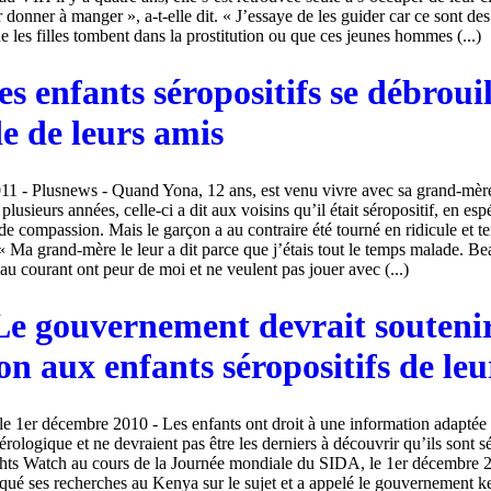
 donner à manger », a-t-elle dit. « J’essaye de les guider car ce sont de
e les filles tombent dans la prostitution ou que ces jeunes hommes (...)
es enfants séropositifs se débroui
e de leurs amis
011 - Plusnews - Quand Yona, 12 ans, est venu vivre avec sa grand-mère
 plusieurs années, celle-ci a dit aux voisins qu’il était séropositif, en es
u de compassion. Mais le garçon a au contraire été tourné en ridicule et t
« Ma grand-mère le leur a dit parce que j’étais tout le temps malade. 
 au courant ont peur de moi et ne veulent pas jouer avec (...)
Le gouvernement devrait soutenir
on aux enfants séropositifs de leu
1er décembre 2010 - Les enfants ont droit à une information adaptée 
sérologique et ne devraient pas être les derniers à découvrir qu’ils sont sé
ts Watch au cours de la Journée mondiale du SIDA, le 1er décembre
ué ses recherches au Kenya sur le sujet et a appelé le gouvernement k