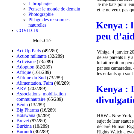
Librophagie
Je me bats pour leur
Penser le monde de demain
et je ne veux pas qu
Photographie
Pillage des ressources
Kenya : l
naturelles
COVID-19
peu d’aid
Mots-Clés
Act Up Paris
(49/289)
Vihiga, 4 janvier 2
Action militante
(32/289)
de ses parents il y a
Activisme
(73/289)
lui attirerait un pe
Adoption
(82/289)
par ses camarades. 
Afrique
(161/289)
les enfants qui sont
Afrique du Sud
(73/289)
Alimentation, Faim
(48/289)
Kenya : 
ARV
(203/289)
Associations, mobilisation
divulgati
communautaire
(65/289)
Bénin
(13/289)
Big Pharma
(16/289)
Botswana
(9/289)
HRW - New York, le 
Brevet
(83/289)
sujet de leur statut 
Burkina
(18/289)
déclaré Human Righ
Burundi
(30/289)
Rights Watch a évoq