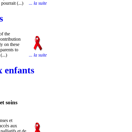
pourrait (...)
... la suite
s
f the
contribution
ly on these
parents to
...)
... la suite
x enfants
et soins
nses et
’accès aux
alliatifs et de