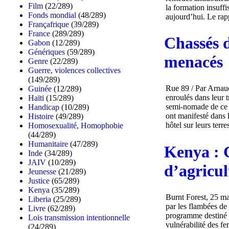
Film
(22/289)
la formation insuff
Fonds mondial
(48/289)
aujourd’hui. Le rap
Françafrique
(39/289)
France
(289/289)
Chassés d
Gabon
(12/289)
Génériques
(59/289)
menacés
Genre
(22/289)
Guerre, violences collectives
(149/289)
Rue 89 / Par Arnaud
Guinée
(12/289)
enroulés dans leur 
Haïti
(15/289)
semi-nomade de ce p
Handicap
(10/289)
ont manifesté dans 
Histoire
(49/289)
hôtel sur leurs terre
Homosexualité, Homophobie
(44/289)
Humanitaire
(47/289)
Kenya : C
Inde
(34/289)
JAIV
(10/289)
d’agricul
Jeunesse
(21/289)
Justice
(65/289)
Kenya
(35/289)
Burnt Forest, 25 ma
Liberia
(25/289)
par les flambées de 
Livre
(62/289)
programme destiné à 
Lois transmission intentionnelle
vulnérabilité des fe
(24/289)