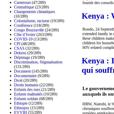
Cameroun
(47/289)
fournir des conseils
Centrafrique
(23/289)
Changements climatiques
Kenya : 
(10/289)
Colonialisme, racisme
(19/289)
Conférence
(118/289)
Bondo, 24 Septemb
Congo Brazzaville
(24/289)
extended family in r
Côte d’Ivoire
(263/289)
these children make 
COVID-19
(13/289)
children for househ
CPI
(48/289)
HIV-related complica
CSAS
(32/289)
Dekens
(29/289)
Dépistage
(19/289)
Kenya : I
Discrimination, Stigmatisation
(131/289)
qui souff
Document
(145/289)
Documentaire
(9/289)
Droit
(20/289)
Droits humains
(22/289)
Le gouvernemen
Enfants des rues
(21/289)
auxquels ils on
Enfants maltraités
(10/289)
Enfants soldats
(68/289)
Ethiopie
(12/289)
HRW, Nairobi, le 9 
Ethnopsy
(15/289)
chroniques souffren
EVVIH
(55/289)
remèdes antidouleur