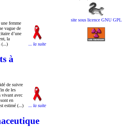
site sous licence GNU GPL
ne une femme
une vague de
citaire d’une
nt, la
... la suite
(...)
ts à
idé de suivre
in de les
s vivant avec
 sont en
 estimé (...)
... la suite
maceutique