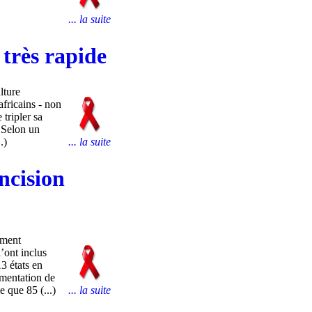
... la suite
 très rapide
lture
africains - non
tripler sa
. Selon un
.)
... la suite
ncision
ement
’ont inclus
3 états en
gmentation de
 que 85 (...)
... la suite