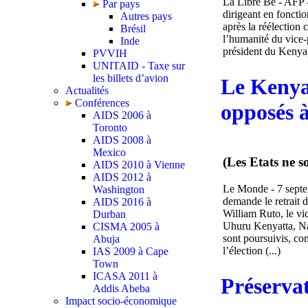
La Libre Be - AFP -
Par pays
dirigeant en foncti
Autres pays
après la réélection
Brésil
l’humanité du vice-
Inde
président du Kenya)
PVVIH
UNITAID - Taxe sur
les billets d’avion
Le Kenya 
Actualités
Conférences
opposés 
AIDS 2006 à
Toronto
AIDS 2008 à
Mexico
(Les Etats ne s
AIDS 2010 à Vienne
AIDS 2012 à
Le Monde - 7 sept
Washington
demande le retrait 
AIDS 2016 à
William Ruto, le vi
Durban
Uhuru Kenyatta, Na
CISMA 2005 à
sont poursuivis, co
Abuja
l’élection (...)
IAS 2009 à Cape
Town
ICASA 2011 à
Préservat
Addis Abeba
Impact socio-économique