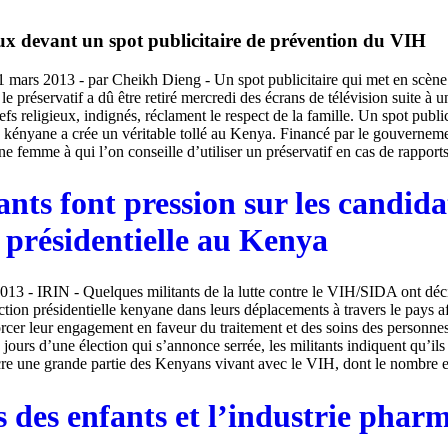
eux devant un spot publicitaire de prévention du VIH
1 mars 2013 - par Cheikh Dieng - Un spot publicitaire qui met en scè
 le préservatif a dû être retiré mercredi des écrans de télévision suite à 
efs religieux, indignés, réclament le respect de la famille. Un spot publi
n kényane a crée un véritable tollé au Kenya. Financé par le gouverneme
ne femme à qui l’on conseille d’utiliser un préservatif en cas de rapports 
ants font pression sur les candida
n présidentielle au Kenya
013 - IRIN - Quelques militants de la lutte contre le VIH/SIDA ont déc
ection présidentielle kenyane dans leurs déplacements à travers le pays af
rcer leur engagement en faveur du traitement et des soins des personne
ours d’une élection qui s’annonce serrée, les militants indiquent qu’ils
e une grande partie des Kenyans vivant avec le VIH, dont le nombre est
s des enfants et l’industrie phar