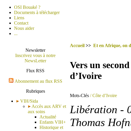
OSI Bouaké ?
Documents à télécharger
Liens
Contact
Nous aider
...
Accueil
>>
Et en Afrique, on d
Newsletter
Inscrivez vous à notre
NewsLetter
Vers un second
Flux RSS
d’Ivoire
Abonnement au flux RSS
Rubriques
Mots-Clés
/ Côte d’Ivoire
VIH/Sida
Libération - 
Accès aux ARV et
aux soins
Actualité
Thomas Hofnu
Enfants VIH+
Historique et