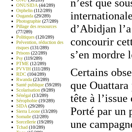
n’est que sou
ONUSIDA
(44/289)
Orphelin
(112/289)
international
Ouganda
(29/289)
Photographie
(27/289)
d’Abidjan l’a
Pillage des ressources
(77/289)
Politiques
(120/289)
concourir cett
Prévention, réduction des
risques
(131/289)
s’en mordre l
Prisons
(22/289)
Psy
(119/289)
PTME
(12/289)
Certains obse
PVVIH
(111/289)
RDC
(104/289)
Rwanda
(23/289)
que Ouattara 
Santé publique
(59/289)
Scolarisation
(9/289)
tête à l’issue
Sénégal
(13/289)
Sérophobie
(19/289)
SIDA
(29/289)
Porté par un p
Sierra Leone
(13/289)
Somalie
(12/289)
une campagne 
Sorcellerie
(19/289)
Tchad
(10/289)