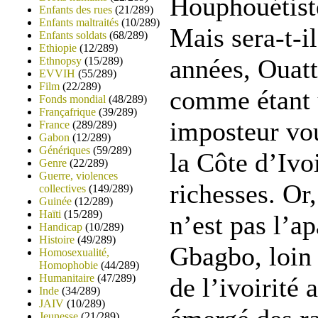
Houphouétist
Enfants des rues
(21/289)
Enfants maltraités
(10/289)
Mais sera-t-i
Enfants soldats
(68/289)
Ethiopie
(12/289)
années, Ouatt
Ethnopsy
(15/289)
EVVIH
(55/289)
Film
(22/289)
comme étant u
Fonds mondial
(48/289)
Françafrique
(39/289)
imposteur vo
France
(289/289)
Gabon
(12/289)
Génériques
(59/289)
la Côte d’Ivoi
Genre
(22/289)
Guerre, violences
richesses. Or,
collectives
(149/289)
Guinée
(12/289)
Haïti
(15/289)
n’est pas l’a
Handicap
(10/289)
Histoire
(49/289)
Gbagbo, loin 
Homosexualité,
Homophobie
(44/289)
Humanitaire
(47/289)
de l’ivoirité
Inde
(34/289)
JAIV
(10/289)
Jeunesse
(21/289)