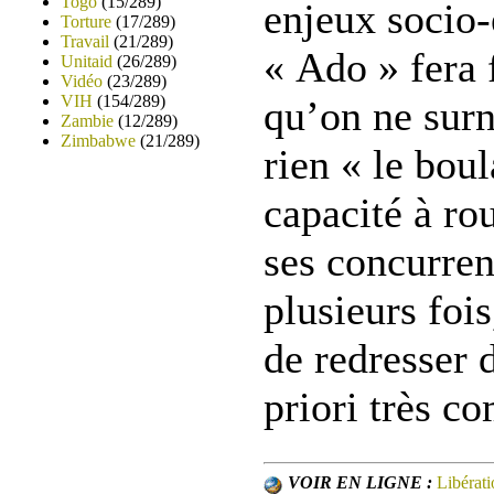
Togo
(15/289)
enjeux socio
Torture
(17/289)
Travail
(21/289)
« Ado » fera
Unitaid
(26/289)
Vidéo
(23/289)
VIH
(154/289)
qu’on ne sur
Zambie
(12/289)
Zimbabwe
(21/289)
rien « le boul
capacité à rou
ses concurren
plusieurs foi
de redresser d
priori très c
VOIR EN LIGNE :
Libérati