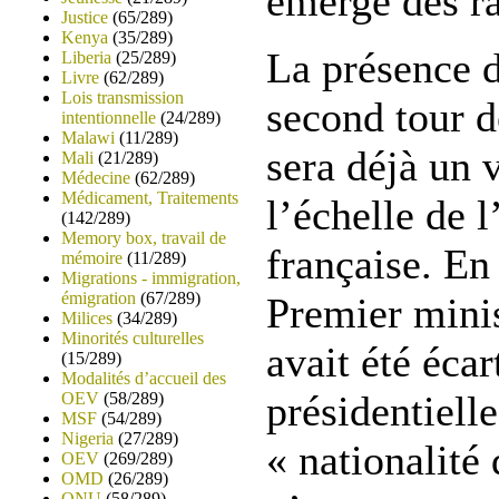
émergé des r
Justice
(65/289)
Kenya
(35/289)
La présence d
Liberia
(25/289)
Livre
(62/289)
Lois transmission
second tour d
intentionnelle
(24/289)
Malawi
(11/289)
sera déjà un 
Mali
(21/289)
Médecine
(62/289)
Médicament, Traitements
l’échelle de 
(142/289)
Memory box, travail de
française. En
mémoire
(11/289)
Migrations - immigration,
émigration
(67/289)
Premier mini
Milices
(34/289)
Minorités culturelles
avait été écar
(15/289)
Modalités d’accueil des
présidentiell
OEV
(58/289)
MSF
(54/289)
Nigeria
(27/289)
« nationalité
OEV
(269/289)
OMD
(26/289)
ONU
(58/289)