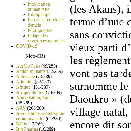
Intervention
(les Akans), i
humanitaire
Librophagie
terme d’une
Penser le monde de
demain
Photographie
sans convicti
Pillage des
ressources naturelles
vieux parti 
COVID-19
Mots-Clés
les règlemen
Act Up Paris
(49/289)
vont pas tard
Action militante
(32/289)
Activisme
(73/289)
Adoption
(82/289)
surnomme le 
Afrique
(161/289)
Afrique du Sud
(73/289)
Daoukro » (d
Alimentation, Faim
(48/289)
ARV
(203/289)
village natal,
Associations, mobilisation
communautaire
(65/289)
encore dit so
Bénin
(13/289)
Big Pharma
(16/289)