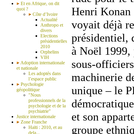
Et en Afrique, on dit
Henri Konan 
quoi ?
Côte d’Ivoire
Actualité
voyait déjà r
Anthropo et
divers
présidentiel, 
Elections
présidentielles
2010
à Noël 1999, 
Orphelins
VIH
sous-officier
Adoption internationale
et nationale
Les adoptés dans
machinerie de
l’espace public
Psychologie
unique – le P
géopolitique
"Nous
démocratique
professionnels de la
psychologie et de la
psychiatrie"
et son appart
Justice internationale
Zone Franche
groupe ethniq
Haïti : 2010, et au
dela...