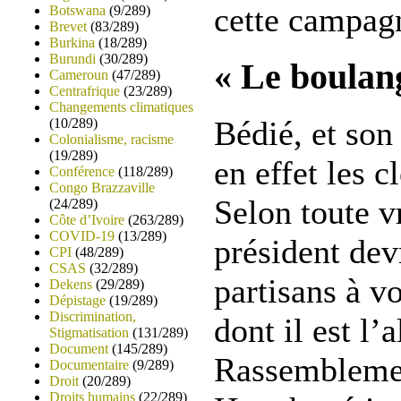
cette campag
Botswana
(9/289)
Brevet
(83/289)
Burkina
(18/289)
Burundi
(30/289)
« Le boulan
Cameroun
(47/289)
Centrafrique
(23/289)
Changements climatiques
Bédié, et son 
(10/289)
Colonialisme, racisme
(19/289)
en effet les c
Conférence
(118/289)
Congo Brazzaville
Selon toute v
(24/289)
Côte d’Ivoire
(263/289)
COVID-19
(13/289)
président dev
CPI
(48/289)
CSAS
(32/289)
partisans à v
Dekens
(29/289)
Dépistage
(19/289)
Discrimination,
dont il est l’
Stigmatisation
(131/289)
Document
(145/289)
Rassembleme
Documentaire
(9/289)
Droit
(20/289)
Droits humains
(22/289)