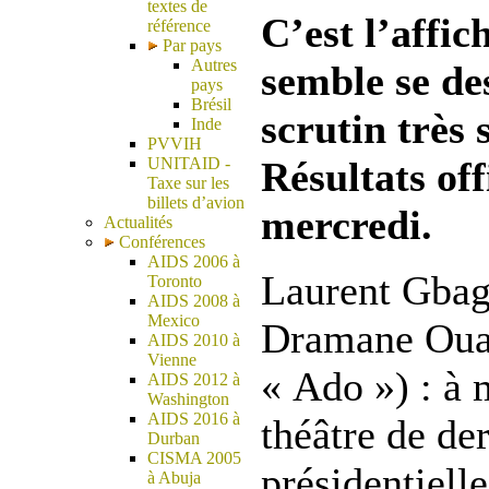
textes de
C’est l’affic
référence
Par pays
Autres
semble se de
pays
Brésil
scrutin très
Inde
PVVIH
UNITAID -
Résultats offi
Taxe sur les
billets d’avion
mercredi.
Actualités
Conférences
AIDS 2006 à
Laurent Gbag
Toronto
AIDS 2008 à
Mexico
Dramane Ouat
AIDS 2010 à
Vienne
« Ado ») : à 
AIDS 2012 à
Washington
AIDS 2016 à
théâtre de de
Durban
CISMA 2005
présidentiell
à Abuja