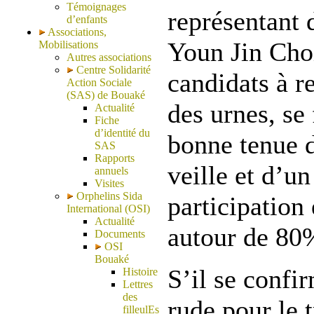
Témoignages
représentant d
d’enfants
Associations,
Youn Jin Choi
Mobilisations
Autres associations
Centre Solidarité
candidats à re
Action Sociale
(SAS) de Bouaké
des urnes, se 
Actualité
Fiche
d’identité du
bonne tenue d
SAS
Rapports
veille et d’un
annuels
Visites
Orphelins Sida
participation
International (OSI)
Actualité
autour de 80
Documents
OSI
Bouaké
S’il se confir
Histoire
Lettres
des
rude pour le
filleulEs