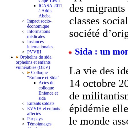
Cape Town
des migrants
ICASA 2011
à Addis
Abeba
classes socia
Impact socio-
économique
société d’orig
Informations
médicales
Instances
internationales
Sida : un mond
PVVIH
Orphelins du sida,
orphelins et enfants
La vie des id
vulnérables (OEV)
Colloque
"Enfance et Sida"
14 octobre 2
Actes du
colloque
de militanti
Enfance et
sida
Enfants soldats
épidémie ell
EVVIH et enfants
affectés
le monde asso
Par pays
Témoignages