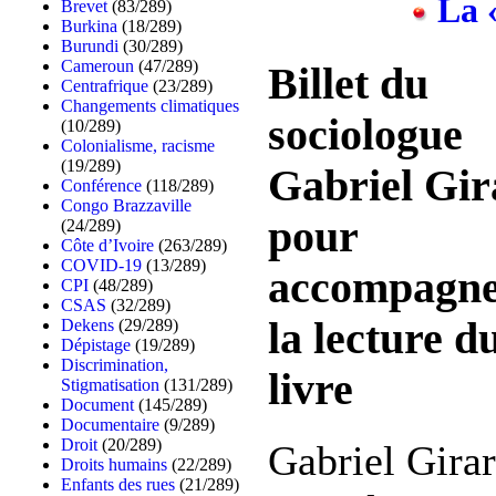
La «
Brevet
(83/289)
Burkina
(18/289)
Burundi
(30/289)
Cameroun
(47/289)
Billet du
Centrafrique
(23/289)
Changements climatiques
sociologue
(10/289)
Colonialisme, racisme
(19/289)
Gabriel Gir
Conférence
(118/289)
Congo Brazzaville
pour
(24/289)
Côte d’Ivoire
(263/289)
COVID-19
(13/289)
accompagn
CPI
(48/289)
CSAS
(32/289)
la lecture d
Dekens
(29/289)
Dépistage
(19/289)
Discrimination,
livre
Stigmatisation
(131/289)
Document
(145/289)
Documentaire
(9/289)
Droit
(20/289)
Gabriel Girar
Droits humains
(22/289)
Enfants des rues
(21/289)