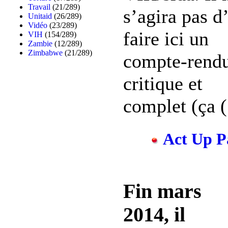
Travail
(21/289)
s’agira pas d
Unitaid
(26/289)
Vidéo
(23/289)
faire ici un
VIH
(154/289)
Zambie
(12/289)
Zimbabwe
(21/289)
compte-rend
critique et
complet (ça (.
Act Up Pa
Fin mars
2014, il