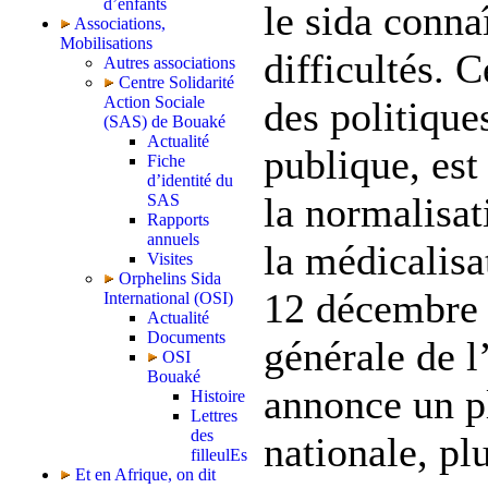
d’enfants
le sida conna
Associations,
Mobilisations
difficultés. C
Autres associations
Centre Solidarité
Action Sociale
des politique
(SAS) de Bouaké
Actualité
publique, est
Fiche
d’identité du
la normalisat
SAS
Rapports
annuels
la médicalisa
Visites
Orphelins Sida
12 décembre 2
International (OSI)
Actualité
Documents
générale de 
OSI
Bouaké
annonce un pl
Histoire
Lettres
des
nationale, plu
filleulEs
Et en Afrique, on dit