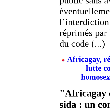
public sans av
éventuelleme
l’interdiction
réprimés par 
du code (...)
Africagay, ré
lutte c
homosexu
"Africagay 
sida : un c