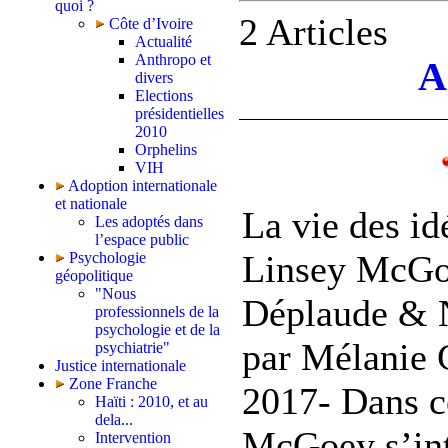
quoi ?
2 Articles
Côte d’Ivoire
Actualité
Anthropo et
A
divers
Elections
présidentielles
2010
Orphelins
VIH
Adoption internationale
et nationale
La vie des id
Les adoptés dans
l’espace public
Linsey McGo
Psychologie
géopolitique
"Nous
Déplaude & N
professionnels de la
psychologie et de la
par Mélanie C
psychiatrie"
Justice internationale
Zone Franche
2017- Dans ce
Haïti : 2010, et au
dela...
McGoey s’int
Intervention