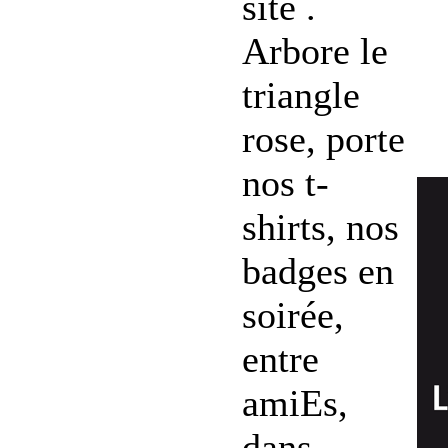
site .
Arbore le
triangle
rose, porte
nos t-
shirts, nos
badges en
soirée,
entre
amiEs,
dans