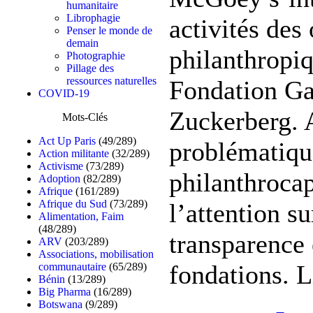
humanitaire
Librophagie
activités des
Penser le monde de
demain
philanthropiq
Photographie
Pillage des
ressources naturelles
Fondation Gat
COVID-19
Zuckerberg. 
Mots-Clés
Act Up Paris
(49/289)
problématiqu
Action militante
(32/289)
Activisme
(73/289)
philanthrocapi
Adoption
(82/289)
Afrique
(161/289)
Afrique du Sud
(73/289)
l’attention s
Alimentation, Faim
(48/289)
transparence 
ARV
(203/289)
Associations, mobilisation
fondations. L
communautaire
(65/289)
Bénin
(13/289)
Big Pharma
(16/289)
Botswana
(9/289)