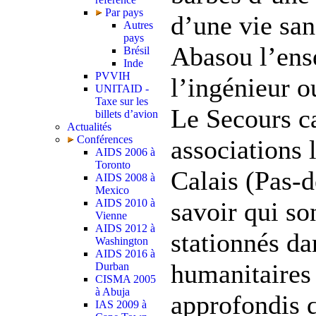
Par pays
d’une vie sa
Autres
pays
Abasou l’ens
Brésil
Inde
PVVIH
l’ingénieur o
UNITAID -
Taxe sur les
Le Secours c
billets d’avion
Actualités
Conférences
associations 
AIDS 2006 à
Toronto
Calais (Pas-d
AIDS 2008 à
Mexico
AIDS 2010 à
savoir qui so
Vienne
AIDS 2012 à
stationnés da
Washington
AIDS 2016 à
humanitaires
Durban
CISMA 2005
à Abuja
approfondis 
IAS 2009 à