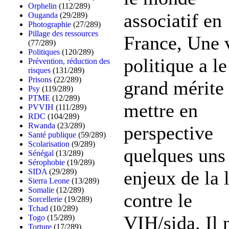
Orphelin
(112/289)
associatif en
Ouganda
(29/289)
Photographie
(27/289)
Pillage des ressources
France, Une 
(77/289)
Politiques
(120/289)
politique a le
Prévention, réduction des
risques
(131/289)
Prisons
(22/289)
grand mérite
Psy
(119/289)
PTME
(12/289)
mettre en
PVVIH
(111/289)
RDC
(104/289)
Rwanda
(23/289)
perspective
Santé publique
(59/289)
Scolarisation
(9/289)
quelques uns
Sénégal
(13/289)
Sérophobie
(19/289)
SIDA
(29/289)
enjeux de la 
Sierra Leone
(13/289)
Somalie
(12/289)
contre le
Sorcellerie
(19/289)
Tchad
(10/289)
VIH/sida. Il 
Togo
(15/289)
Torture
(17/289)