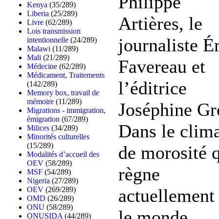
Philippe
Kenya
(35/289)
Liberia
(25/289)
Artières, le
Livre
(62/289)
Lois transmission
journaliste É
intentionnelle
(24/289)
Malawi
(11/289)
Mali
(21/289)
Favereau et
Médecine
(62/289)
Médicament, Traitements
l’éditrice
(142/289)
Memory box, travail de
mémoire
(11/289)
Joséphine Gr
Migrations - immigration,
émigration
(67/289)
Dans le clim
Milices
(34/289)
Minorités culturelles
(15/289)
de morosité 
Modalités d’accueil des
OEV
(58/289)
règne
MSF
(54/289)
Nigeria
(27/289)
OEV
(269/289)
actuellement
OMD
(26/289)
ONU
(58/289)
le monde
ONUSIDA
(44/289)