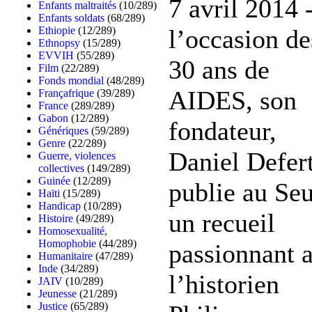
7 avril 2014 
Enfants maltraités
(10/289)
Enfants soldats
(68/289)
Ethiopie
(12/289)
l’occasion de
Ethnopsy
(15/289)
EVVIH
(55/289)
30 ans de
Film
(22/289)
Fonds mondial
(48/289)
AIDES, son
Françafrique
(39/289)
France
(289/289)
Gabon
(12/289)
fondateur,
Génériques
(59/289)
Genre
(22/289)
Daniel Defert
Guerre, violences
collectives
(149/289)
Guinée
(12/289)
publie au Seu
Haïti
(15/289)
Handicap
(10/289)
un recueil
Histoire
(49/289)
Homosexualité,
Homophobie
(44/289)
passionnant 
Humanitaire
(47/289)
Inde
(34/289)
l’historien
JAIV
(10/289)
Jeunesse
(21/289)
Justice
(65/289)