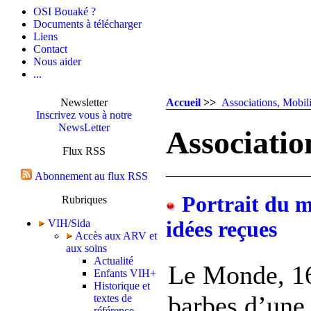
OSI Bouaké ?
Documents à télécharger
Liens
Contact
Nous aider
...
Newsletter
Accueil
>>
Associations, Mobili
Inscrivez vous à notre
NewsLetter
Associatio
Flux RSS
Abonnement au flux RSS
Portrait du mi
Rubriques
VIH/Sida
idées reçues
Accès aux ARV et
aux soins
Actualité
Le Monde, 16
Enfants VIH+
Historique et
barbes d’une 
textes de
référence