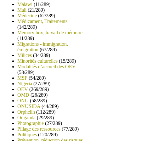
Malawi
(11/289)
Mali
(21/289)
Médecine
(62/289)
Médicament, Traitements
(142/289)
Memory box, travail de mémoire
(11/289)
Migrations - immigration,
émigration
(67/289)
Milices
(34/289)
Minorités culturelles
(15/289)
Modalités d’accueil des OEV
(58/289)
MSF
(54/289)
Nigeria
(27/289)
OEV
(269/289)
OMD
(26/289)
ONU
(58/289)
ONUSIDA
(44/289)
Orphelin
(112/289)
Ouganda
(29/289)
Photographie
(27/289)
Pillage des ressources
(77/289)
Politiques
(120/289)
Prévention, réduction des risques