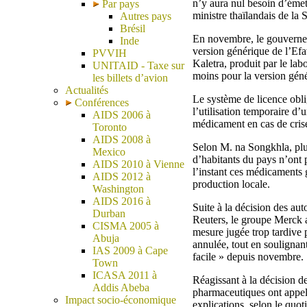
n’y aura nul besoin d’émet
Par pays
ministre thaïlandais de la 
Autres pays
Brésil
En novembre, le gouverneme
Inde
version générique de l’Efav
PVVIH
Kaletra, produit par le lab
UNITAID - Taxe sur
moins pour la version gén
les billets d’avion
Actualités
Le système de licence obli
Conférences
l’utilisation temporaire d’
AIDS 2006 à
médicament en cas de crise
Toronto
AIDS 2008 à
Selon M. na Songkhla, plu
Mexico
d’habitants du pays n’ont
AIDS 2010 à Vienne
l’instant ces médicaments 
AIDS 2012 à
production locale.
Washington
AIDS 2016 à
Suite à la décision des aut
Durban
Reuters, le groupe Merck a
CISMA 2005 à
mesure jugée trop tardive 
Abuja
annulée, tout en soulignan
IAS 2009 à Cape
facile » depuis novembre.
Town
ICASA 2011 à
Réagissant à la décision d
Addis Abeba
pharmaceutiques ont appelé
Impact socio-économique
explications, selon le quot