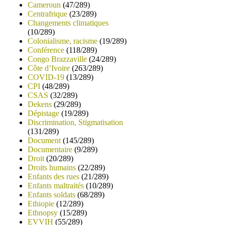
Cameroun
(47/289)
Centrafrique
(23/289)
Changements climatiques
(10/289)
Colonialisme, racisme
(19/289)
Conférence
(118/289)
Congo Brazzaville
(24/289)
Côte d’Ivoire
(263/289)
COVID-19
(13/289)
CPI
(48/289)
CSAS
(32/289)
Dekens
(29/289)
Dépistage
(19/289)
Discrimination, Stigmatisation
(131/289)
Document
(145/289)
Documentaire
(9/289)
Droit
(20/289)
Droits humains
(22/289)
Enfants des rues
(21/289)
Enfants maltraités
(10/289)
Enfants soldats
(68/289)
Ethiopie
(12/289)
Ethnopsy
(15/289)
EVVIH
(55/289)