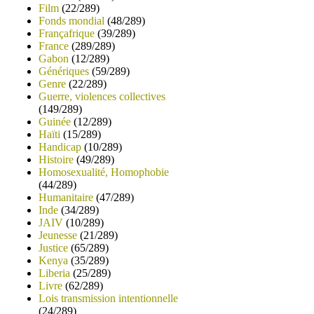
Film
(22/289)
Fonds mondial
(48/289)
Françafrique
(39/289)
France
(289/289)
Gabon
(12/289)
Génériques
(59/289)
Genre
(22/289)
Guerre, violences collectives
(149/289)
Guinée
(12/289)
Haïti
(15/289)
Handicap
(10/289)
Histoire
(49/289)
Homosexualité, Homophobie
(44/289)
Humanitaire
(47/289)
Inde
(34/289)
JAIV
(10/289)
Jeunesse
(21/289)
Justice
(65/289)
Kenya
(35/289)
Liberia
(25/289)
Livre
(62/289)
Lois transmission intentionnelle
(24/289)