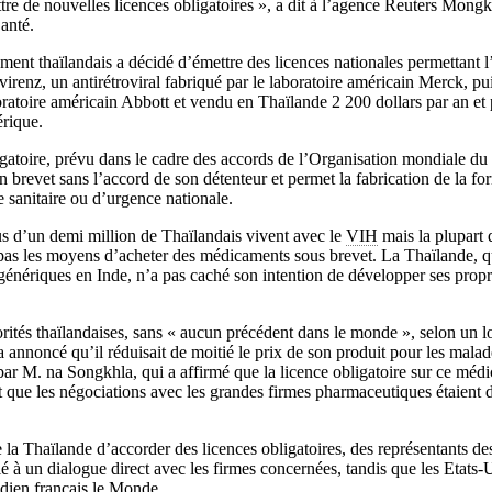
tre de nouvelles licences obligatoires », a dit à l’agence Reuters Mong
Santé.
nt thaïlandais a décidé d’émettre des licences nationales permettant l’u
irenz, un antirétroviral fabriqué par le laboratoire américain Merck, pui
oratoire américain Abbott et vendu en Thaïlande 2 200 dollars par an et p
érique.
gatoire, prévu dans le cadre des accords de l’Organisation mondiale d
un brevet sans l’accord de son détenteur et permet la fabrication de la f
 sanitaire ou d’urgence nationale.
s d’un demi million de Thaïlandais vivent avec le
VIH
mais la plupart 
 pas les moyens d’acheter des médicaments sous brevet. La Thaïlande,
génériques en Inde, n’a pas caché son intention de développer ses propr
orités thaïlandaises, sans « aucun précédent dans le monde », selon un lo
 annoncé qu’il réduisait de moitié le prix de son produit pour les malad
par M. na Songkhla, qui a affirmé que la licence obligatoire sur ce médi
t que les négociations avec les grandes firmes pharmaceutiques étaient 
e la Thaïlande d’accorder des licences obligatoires, des représentants d
 à un dialogue direct avec les firmes concernées, tandis que les Etats
idien français le Monde.