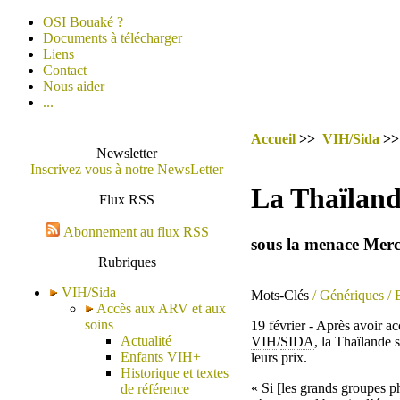
OSI Bouaké ?
Documents à télécharger
Liens
Contact
Nous aider
...
Accueil
>>
VIH/Sida
>
Newsletter
Inscrivez vous à notre NewsLetter
La Thaïlande
Flux RSS
Abonnement au flux RSS
sous la menace Merc
Rubriques
VIH/Sida
Mots-Clés
/ Génériques
/ 
Accès aux ARV et aux
soins
19 février - Après avoir a
Actualité
VIH
/
SIDA
, la Thaïlande 
Enfants VIH+
leurs prix.
Historique et textes
« Si [les grands groupes p
de référence