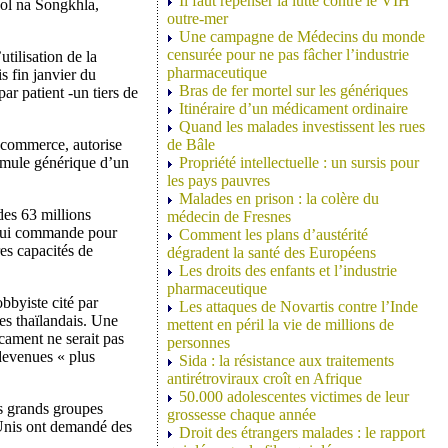
Il faut repenser la lutte contre le VIH
kol na Songkhla,
outre-mer
Une campagne de Médecins du monde
censurée pour ne pas fâcher l’industrie
tilisation de la
pharmaceutique
s fin janvier du
Bras de fer mortel sur les génériques
ar patient -un tiers de
Itinéraire d’un médicament ordinaire
Quand les malades investissent les rues
u commerce, autorise
de Bâle
ormule générique d’un
Propriété intellectuelle : un sursis pour
les pays pauvres
Malades en prison : la colère du
des 63 millions
médecin de Fresnes
 qui commande pour
Comment les plans d’austérité
es capacités de
dégradent la santé des Européens
Les droits des enfants et l’industrie
pharmaceutique
bbyiste cité par
Les attaques de Novartis contre l’Inde
es thaïlandais. Une
mettent en péril la vie de millions de
cament ne serait pas
personnes
devenues « plus
Sida : la résistance aux traitements
antirétroviraux croît en Afrique
50.000 adolescentes victimes de leur
es grands groupes
grossesse chaque année
-Unis ont demandé des
Droit des étrangers malades : le rapport