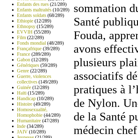
Enfants des rues
(21/289)
sommation du
Enfants maltraités
(10/289)
Enfants soldats
(68/289)
Santé publiq
Ethiopie
(12/289)
Ethnopsy
(15/289)
Fouda, appre
EVVIH
(55/289)
Film
(22/289)
Fonds mondial
(48/289)
avons effect
Françafrique
(39/289)
France
(289/289)
plusieurs pla
Gabon
(12/289)
Génériques
(59/289)
Genre
(22/289)
associatifs d
Guerre, violences
collectives
(149/289)
pratiques à l’
Guinée
(12/289)
Haïti
(15/289)
Handicap
(10/289)
de Nylon. Un
Histoire
(49/289)
Homosexualité,
de la Santé 
Homophobie
(44/289)
Humanitaire
(47/289)
Inde
(34/289)
médecin chef 
JAIV
(10/289)
Jeunesse
(21/289)