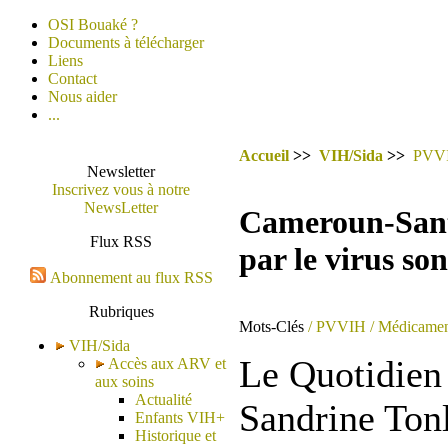
OSI Bouaké ?
Documents à télécharger
Liens
Contact
Nous aider
...
Accueil
>>
VIH/Sida
>>
PVV
Newsletter
Inscrivez vous à notre
NewsLetter
Cameroun-Santé
Flux RSS
par le virus so
Abonnement au flux RSS
Rubriques
Mots-Clés
/ PVVIH
/ Médicamen
VIH/Sida
Le Quotidien
Accès aux ARV et
aux soins
Actualité
Sandrine Tonl
Enfants VIH+
Historique et