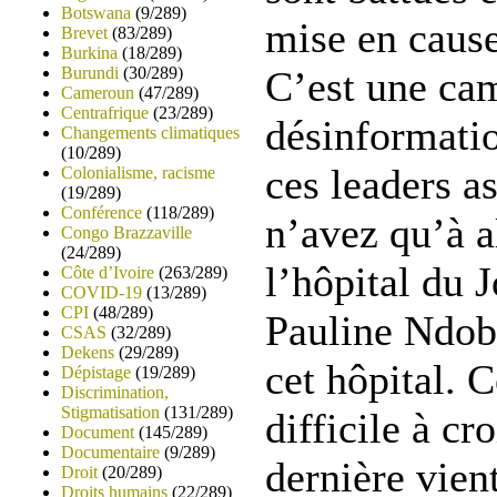
Botswana
(9/289)
mise en cause
Brevet
(83/289)
Burkina
(18/289)
Burundi
(30/289)
C’est une ca
Cameroun
(47/289)
Centrafrique
(23/289)
désinformatio
Changements climatiques
(10/289)
ces leaders a
Colonialisme, racisme
(19/289)
Conférence
(118/289)
n’avez qu’à al
Congo Brazzaville
(24/289)
l’hôpital du 
Côte d’Ivoire
(263/289)
COVID-19
(13/289)
CPI
(48/289)
Pauline Ndob
CSAS
(32/289)
Dekens
(29/289)
cet hôpital. 
Dépistage
(19/289)
Discrimination,
Stigmatisation
(131/289)
difficile à cr
Document
(145/289)
Documentaire
(9/289)
dernière vien
Droit
(20/289)
Droits humains
(22/289)