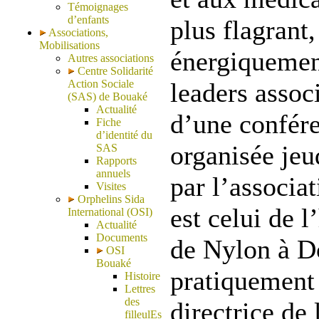
Témoignages
d’enfants
plus flagrant,
Associations,
Mobilisations
énergiquement
Autres associations
Centre Solidarité
Action Sociale
leaders assoc
(SAS) de Bouaké
Actualité
d’une confér
Fiche
d’identité du
organisée jeu
SAS
Rapports
annuels
par l’associa
Visites
Orphelins Sida
est celui de l
International (OSI)
Actualité
Documents
de Nylon à Do
OSI
Bouaké
pratiquement 
Histoire
Lettres
des
directrice de 
filleulEs