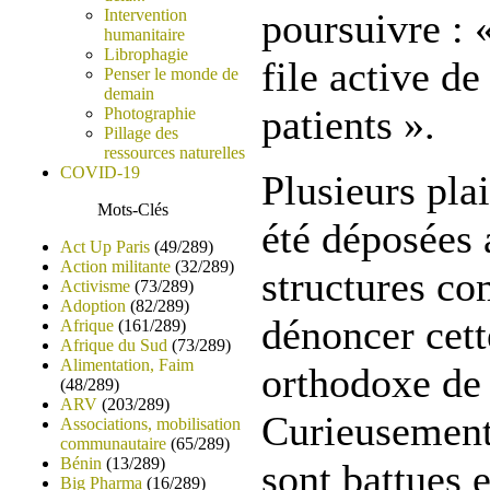
Intervention
poursuivre : 
humanitaire
Librophagie
file active de
Penser le monde de
demain
patients ».
Photographie
Pillage des
ressources naturelles
COVID-19
Plusieurs plai
Mots-Clés
été déposées 
Act Up Paris
(49/289)
Action militante
(32/289)
structures co
Activisme
(73/289)
Adoption
(82/289)
dénoncer cett
Afrique
(161/289)
Afrique du Sud
(73/289)
Alimentation, Faim
orthodoxe de 
(48/289)
ARV
(203/289)
Curieusement,
Associations, mobilisation
communautaire
(65/289)
Bénin
(13/289)
sont battues 
Big Pharma
(16/289)