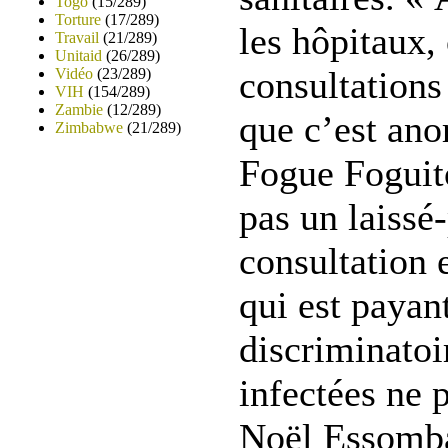
Togo
(15/289)
Torture
(17/289)
les hôpitaux, 
Travail
(21/289)
Unitaid
(26/289)
consultations
Vidéo
(23/289)
VIH
(154/289)
Zambie
(12/289)
que c’est ano
Zimbabwe
(21/289)
Fogue Foguit
pas un laissé
consultation 
qui est payant
discriminatoi
infectées ne 
Noël Essomb