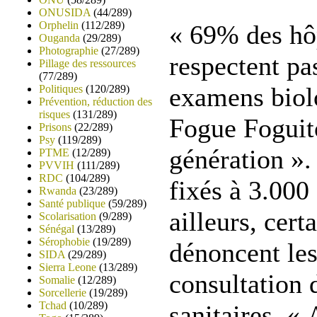
ONUSIDA
(44/289)
Orphelin
(112/289)
« 69% des hô
Ouganda
(29/289)
Photographie
(27/289)
respectent pa
Pillage des ressources
(77/289)
examens biolo
Politiques
(120/289)
Prévention, réduction des
risques
(131/289)
Fogue Foguito
Prisons
(22/289)
Psy
(119/289)
génération ».
PTME
(12/289)
PVVIH
(111/289)
RDC
(104/289)
fixés à 3.000
Rwanda
(23/289)
Santé publique
(59/289)
ailleurs, cert
Scolarisation
(9/289)
Sénégal
(13/289)
Sérophobie
(19/289)
dénoncent les
SIDA
(29/289)
Sierra Leone
(13/289)
consultation 
Somalie
(12/289)
Sorcellerie
(19/289)
Tchad
(10/289)
sanitaires. «