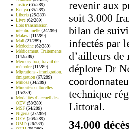
revenir aux p
Justice
(65/289)
Kenya
(35/289)
soit 3.000 fr
Liberia
(25/289)
Livre
(62/289)
Lois transmission
bilan de suivi
intentionnelle
(24/289)
Malawi
(11/289)
infectés par 
Mali
(21/289)
Médecine
(62/289)
Médicament, Traitements
d’ailleurs de
(142/289)
Memory box, travail de
déplore Dr N
mémoire
(11/289)
Migrations - immigration,
émigration
(67/289)
coordonnateu
Milices
(34/289)
Minorités culturelles
technique rég
(15/289)
Modalités d’accueil des
OEV
(58/289)
Littoral.
MSF
(54/289)
Nigeria
(27/289)
OEV
(269/289)
34.000 décè
OMD
(26/289)
ONU
(58/289)