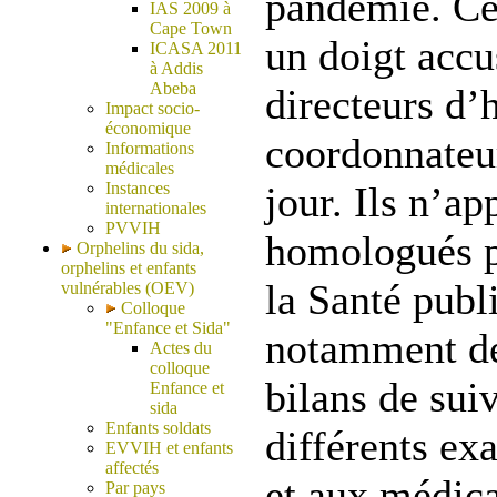
pandémie. Ces
IAS 2009 à
Cape Town
un doigt accu
ICASA 2011
à Addis
Abeba
directeurs d’
Impact socio-
économique
coordonnateu
Informations
médicales
Instances
jour. Ils n’ap
internationales
PVVIH
homologués p
Orphelins du sida,
orphelins et enfants
la Santé publi
vulnérables (OEV)
Colloque
"Enfance et Sida"
notamment des
Actes du
colloque
bilans de suiv
Enfance et
sida
Enfants soldats
différents ex
EVVIH et enfants
affectés
et aux médica
Par pays