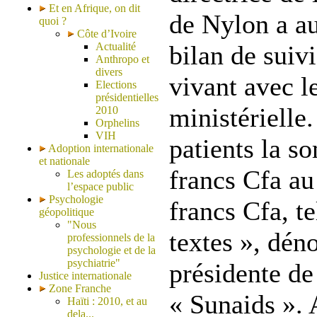
Et en Afrique, on dit
de Nylon a a
quoi ?
Côte d’Ivoire
Actualité
bilan de suiv
Anthropo et
divers
vivant avec l
Elections
présidentielles
ministérielle
2010
Orphelins
VIH
patients la 
Adoption internationale
et nationale
francs Cfa au
Les adoptés dans
l’espace public
Psychologie
francs Cfa, te
géopolitique
"Nous
textes », dé
professionnels de la
psychologie et de la
psychiatrie"
présidente de
Justice internationale
Zone Franche
« Sunaids ». 
Haïti : 2010, et au
dela...